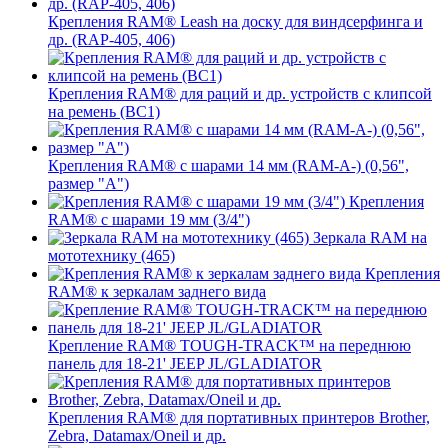
Крепления RAM® Leash на доску для виндсерфинга и
др. (RAP-405, 406)
Крепления RAM® для раций и др. устройств с клипсой
на ремень (BC1)
Крепления RAM® с шарами 14 мм (RAM-A-) (0,56",
размер "A")
Крепления
RAM® с шарами 19 мм (3/4")
Зеркала RAM на
мототехнику (465)
Крепления
RAM® к зеркалам заднего вида
Крепление RAM® TOUGH-TRACK™ на переднюю
панель для 18-21' JEEP JL/GLADIATOR
Крепления RAM® для портативных принтеров Brother,
Zebra, Datamax/Oneil и др.