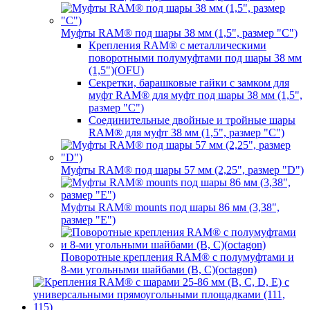
Муфты RAM® под шары 38 мм (1,5", размер "C")
Крепления RAM® с металлическими
поворотными полумуфтами под шары 38 мм
(1,5")(OFU)
Секретки, барашковые гайки с замком для
муфт RAM® для муфт под шары 38 мм (1,5",
размер "C")
Соединительные двойные и тройные шары
RAM® для муфт 38 мм (1,5", размер "C")
Муфты RAM® под шары 57 мм (2,25", размер "D")
Муфты RAM® mounts под шары 86 мм (3,38",
размер "E")
Поворотные крепления RAM® c полумуфтами и
8-ми угольными шайбами (B, C)(octagon)