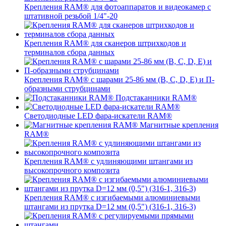
Крепления RAM® для фотоаппаратов и видеокамер с
штативной резьбой 1/4"-20
Крепления RAM® для сканеров штрихкодов и
терминалов сбора данных
Крепления RAM® с шарами 25-86 мм (B, C, D, E) и П-
образными струбцинами
Подстаканники RAM®
Светодиодные LED фара-искатели RAM®
Магнитные крепления
RAM®
Крепления RAM® с удлиняющими штангами из
высокопрочного композита
Крепления RAM® с изгибаемыми алюминиевыми
штангами из прутка D=12 мм (0,5") (316-1, 316-3)