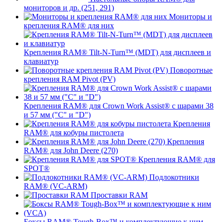
мониторов и др. (251, 291)
Мониторы и
крепления RAM® для них
Крепления RAM® Tilt-N-Turn™ (MDT) для дисплеев и
клавиатур
Поворотные
крепления RAM Pivot (PV)
Крепления RAM® для Crown Work Assist® с шарами 38
и 57 мм ("C" и "D")
Крепления
RAM® для кобуры пистолета
Крепления
RAM® для John Deere (270)
Крепления RAM® для
SPOT®
Подлокотники
RAM® (VC-ARM)
Проставки RAM
Боксы RAM® Tough-Box™ и комплектующие к ним