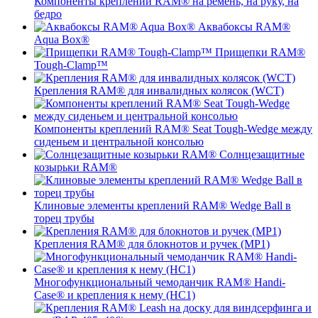
Компоненты креплений RAM® на ремень, на руку, на
бедро
Аквабоксы RAM®
Aqua Box®
Прищепки RAM®
Tough-Clamp™
Крепления RAM® для инвалидных колясок (WCT)
Компоненты креплений RAM® Seat Tough-Wedge между
сиденьем и центральной консолью
Солнцезащитные
козырьки RAM®
Клиновые элементы креплений RAM® Wedge Ball в
торец трубы
Крепления RAM® для блокнотов и ручек (MP1)
Многофункциональный чемоданчик RAM® Handi-
Case® и крепления к нему (HC1)