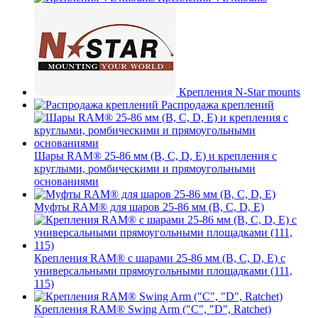
Крепления N-Star mounts
Распродажа креплений
Шары RAM® 25-86 мм (B, C, D, E) и крепления с
круглыми, ромбическими и прямоугольными
основаниями
Муфты RAM® для шаров 25-86 мм (B, C, D, E)
Крепления RAM® с шарами 25-86 мм (B, C, D, E) с
универсальными прямоугольными площадками (111,
115)
Крепления RAM® Swing Arm ("C", "D", Ratchet)