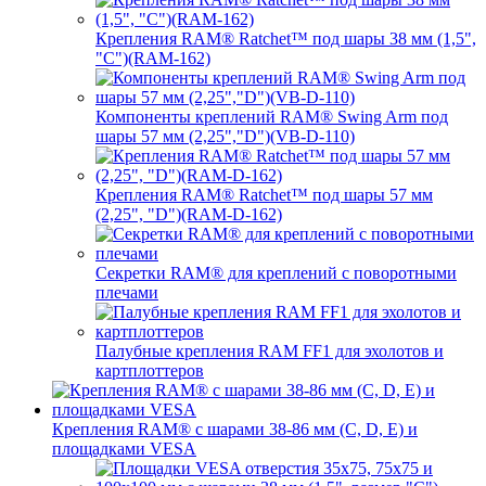
Крепления RAM® Ratchet™ под шары 38 мм (1,5",
"C")(RAM-162)
Компоненты креплений RAM® Swing Arm под
шары 57 мм (2,25","D")(VB-D-110)
Крепления RAM® Ratchet™ под шары 57 мм
(2,25", "D")(RAM-D-162)
Секретки RAM® для креплений с поворотными
плечами
Палубные крепления RAM FF1 для эхолотов и
картплоттеров
Крепления RAM® с шарами 38-86 мм (C, D, E) и
площадками VESA