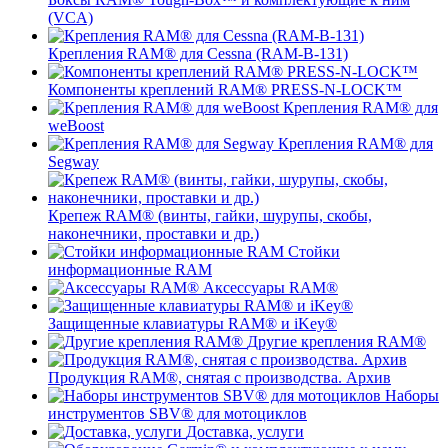
(VCA)
Крепления RAM® для Cessna (RAM-B-131)
Компоненты креплений RAM® PRESS-N-LOCK™
Крепления RAM® для
weBoost
Крепления RAM® для
Segway
Крепеж RAM® (винты, гайки, шурупы, скобы,
наконечники, проставки и др.)
Стойки
информационные RAM
Аксессуары RAM®
Защищенные клавиатуры RAM® и iKey®
Другие крепления RAM®
Продукция RAM®, снятая с производства. Архив
Наборы
инструментов SBV® для мотоциклов
Доставка, услуги