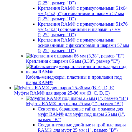
(2,25", размер "D")
Крепления RAM® с прямоугольными 51х64
мм (2"х2,5") основаниями и шарами 57 мм
(2,25", размер "D")
Крепления RAM® с прямоугольными 51х76
мм (2"х3") основаниями и шарами 57 мм
(2,25", размер "D")
Крепления RAM® с прямоугольными
основаниями с фиксаторами и шарами 57 мм
(2,25", размер "D")
Крепления с шарами 86 мм (3,38", размер "E")
Кабель-менеджеры, пластины и прокладки под
шары RAM®
Муфты RAM® для шаров 25-86 мм (B, C, D, E)
Муфты RAM® под шары 25 мм (1", размер "B")
Секретки, барашковые гайки с замком для
муфт RAM® для муфт под шары 25 мм (1",
размер "B")
Соединительные двойные и тройные шары
RAM® для муфт 25 мм (1", размер "B")