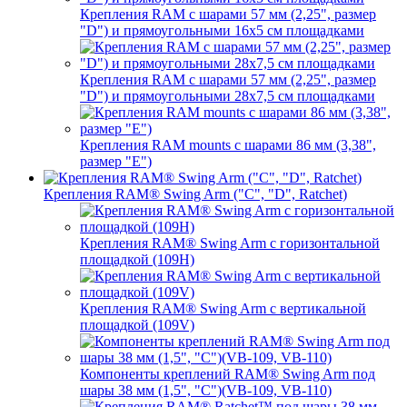
Крепления RAM с шарами 57 мм (2,25", размер
"D") и прямоугольными 16х5 см площадками
Крепления RAM с шарами 57 мм (2,25", размер
"D") и прямоугольными 28х7,5 см площадками
Крепления RAM mounts с шарами 86 мм (3,38",
размер "E")
Крепления RAM® Swing Arm ("C", "D", Ratchet)
Крепления RAM® Swing Arm с горизонтальной
площадкой (109H)
Крепления RAM® Swing Arm с вертикальной
площадкой (109V)
Компоненты креплений RAM® Swing Arm под
шары 38 мм (1,5", "C")(VB-109, VB-110)