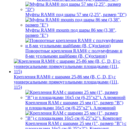
Муфты RAM® под шары 57 мм (2,25", размер "D")
Муфты RAM® mounts под шары 86 мм (3,38",
размер "E")
Поворотные крепления RAM® c полумуфтами и
8-ми угольными шайбами (B, C)(octagon)
Крепления RAM® с шарами 25-86 мм (B, C, D, E) с
универсальными прямоугольными площадками (111,
115)
Крепления RAM с шарами 25 мм (1", размер "B")
и площадками 16х5 см (6,25"х2"). Алюминий
Крепления RAM с шарами 25 мм (1", размер "B") с
площадками 16х5 см (6,25"х2"). Композит