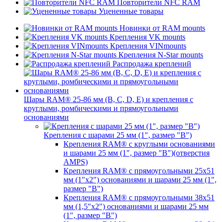
Повторители NFC RAM
Уцененные товары
Новинки от RAM mounts
Крепления VK mounts
Крепления VINmounts
Крепления N-Star mounts
Распродажа креплений
Шары RAM® 25-86 мм (B, C, D, E) и крепления с
круглыми, ромбическими и прямоугольными
основаниями
Крепления с шарами 25 мм (1", размер "B")
Крепления RAM® с круглыми основаниями
и шарами 25 мм (1", размер "B")(отверстия
AMPS)
Крепления RAM® с прямоугольными 25х51
мм (1"х2") основаниями и шарами 25 мм (1",
размер "B")
Крепления RAM® с прямоугольными 38х51
мм (1,5"х2") основаниями и шарами 25 мм
(1", размер "B")