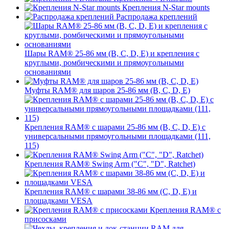
Крепления N-Star mounts
Распродажа креплений
Шары RAM® 25-86 мм (B, C, D, E) и крепления с
круглыми, ромбическими и прямоугольными
основаниями
Муфты RAM® для шаров 25-86 мм (B, C, D, E)
Крепления RAM® с шарами 25-86 мм (B, C, D, E) с
универсальными прямоугольными площадками (111,
115)
Крепления RAM® Swing Arm ("C", "D", Ratchet)
Крепления RAM® с шарами 38-86 мм (C, D, E) и
площадками VESA
Крепления RAM® с
присосками