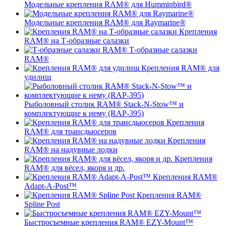
Модельные крепления RAM® для Humminbird®
Модельные крепления RAM® для Raymarine®
Крепления
RAM® на Т-образные салазки
Т-образные салазки
RAM®
Крепления RAM® для
удилищ
Рыболовный столик RAM® Stack-N-Stow™ и
комплектующие к нему (RAP-395)
Крепления
RAM® для трансдьюсеров
Крепления
RAM® на надувные лодки
Крепления
RAM® для вёсел, якоря и др.
Крепления RAM®
Adapt-A-Post™
Крепления RAM®
Spline Post
Быстросъемные крепления RAM® EZY-Mount™