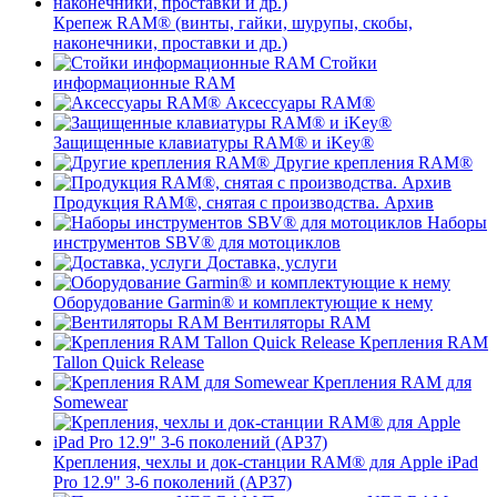
Крепеж RAM® (винты, гайки, шурупы, скобы,
наконечники, проставки и др.)
Стойки
информационные RAM
Аксессуары RAM®
Защищенные клавиатуры RAM® и iKey®
Другие крепления RAM®
Продукция RAM®, снятая с производства. Архив
Наборы
инструментов SBV® для мотоциклов
Доставка, услуги
Оборудование Garmin® и комплектующие к нему
Вентиляторы RAM
Крепления RAM
Tallon Quick Release
Крепления RAM для
Somewear
Крепления, чехлы и док-станции RAM® для Apple iPad
Pro 12.9" 3-6 поколений (AP37)