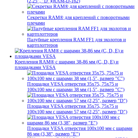
(2,25", "D")(RAM-D-162)
Секретки RAM® для креплений с поворотными
плечами
Палубные крепления RAM FF1 для эхолотов и
картплоттеров
Крепления RAM® с шарами 38-86 мм (C, D, E) и
площадками VESA
Площадки VESA отверстия 35x75, 75x75 и
100x100 мм с шарами 38 мм (1,5", размер "C")
Площадки VESA отверстия 35х75, 75x75 и
100x100 мм с шарами 57 мм (2,25", размер "D")
Площадки VESA отверстия 100x100 мм с шарами
86 мм (3,38", размер "E")