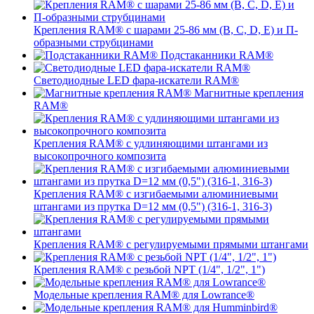
Крепления RAM® с шарами 25-86 мм (B, C, D, E) и П-
образными струбцинами
Подстаканники RAM®
Светодиодные LED фара-искатели RAM®
Магнитные крепления
RAM®
Крепления RAM® с удлиняющими штангами из
высокопрочного композита
Крепления RAM® с изгибаемыми алюминиевыми
штангами из прутка D=12 мм (0,5") (316-1, 316-3)
Крепления RAM® c регулируемыми прямыми штангами
Крепления RAM® с резьбой NPT (1/4", 1/2", 1")
Модельные крепления RAM® для Lowrance®