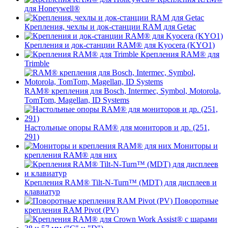
для Honeywell®
Крепления, чехлы и док-станции RAM для Getac
Крепления и док-станции RAM® для Kyocera (KYO1)
Крепления RAM® для
Trimble
RAM® крепления для Bosch, Intermec, Symbol, Motorola,
TomTom, Magellan, ID Systems
Настольные опоры RAM® для мониторов и др. (251,
291)
Мониторы и
крепления RAM® для них
Крепления RAM® Tilt-N-Turn™ (MDT) для дисплеев и
клавиатур
Поворотные
крепления RAM Pivot (PV)