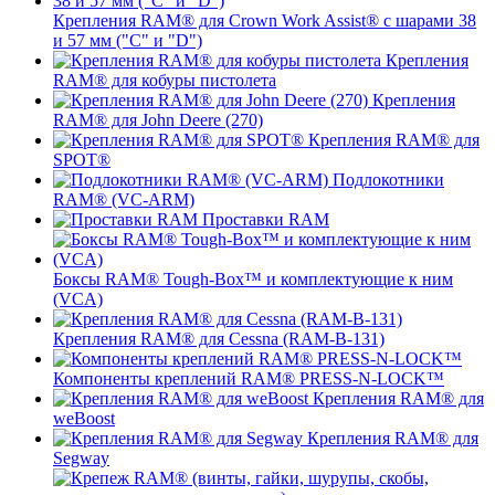
Крепления RAM® для Crown Work Assist® с шарами 38
и 57 мм ("C" и "D")
Крепления
RAM® для кобуры пистолета
Крепления
RAM® для John Deere (270)
Крепления RAM® для
SPOT®
Подлокотники
RAM® (VC-ARM)
Проставки RAM
Боксы RAM® Tough-Box™ и комплектующие к ним
(VCA)
Крепления RAM® для Cessna (RAM-B-131)
Компоненты креплений RAM® PRESS-N-LOCK™
Крепления RAM® для
weBoost
Крепления RAM® для
Segway