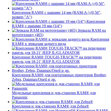
Крепления RAM® с шарами 14 мм (RAM-A-) (0,56",
размер "A")
Крепления
RAM® с шарами 19 мм (3/4")
Зеркала RAM на
мототехнику (465)
Крепления
RAM® к зеркалам заднего вида
Крепление RAM® TOUGH-TRACK™ на переднюю
панель для 18-21' JEEP JL/GLADIATOR
Крепления RAM® для портативных принтеров Brother,
Zebra, Datamax/Oneil и др.
Модельные крепления и док-станции RAM® для
Panasonic
Крепления и док-станции RAM® для Zebra®
Крепления RAM®