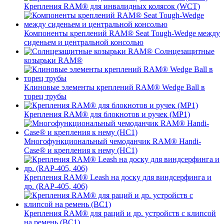
Крепления RAM® для инвалидных колясок (WCT)
Компоненты креплений RAM® Seat Tough-Wedge между
сиденьем и центральной консолью
Солнцезащитные
козырьки RAM®
Клиновые элементы креплений RAM® Wedge Ball в
торец трубы
Крепления RAM® для блокнотов и ручек (MP1)
Многофункциональный чемоданчик RAM® Handi-
Case® и крепления к нему (HC1)
Крепления RAM® Leash на доску для виндсерфинга и
др. (RAP-405, 406)
Крепления RAM® для раций и др. устройств с клипсой
на ремень (BC1)