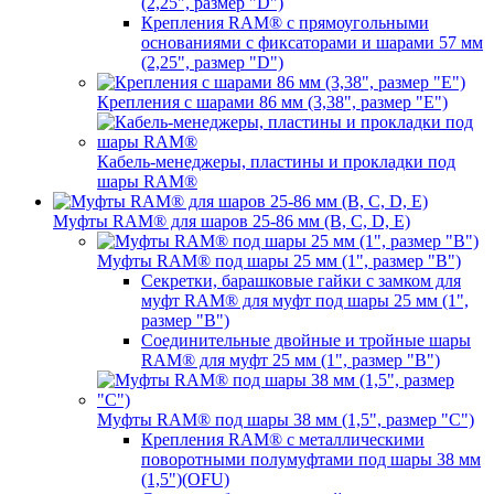
(2,25", размер "D")
Крепления RAM® с прямоугольными
основаниями с фиксаторами и шарами 57 мм
(2,25", размер "D")
Крепления с шарами 86 мм (3,38", размер "E")
Кабель-менеджеры, пластины и прокладки под
шары RAM®
Муфты RAM® для шаров 25-86 мм (B, C, D, E)
Муфты RAM® под шары 25 мм (1", размер "B")
Секретки, барашковые гайки с замком для
муфт RAM® для муфт под шары 25 мм (1",
размер "B")
Соединительные двойные и тройные шары
RAM® для муфт 25 мм (1", размер "B")
Муфты RAM® под шары 38 мм (1,5", размер "C")
Крепления RAM® с металлическими
поворотными полумуфтами под шары 38 мм
(1,5")(OFU)