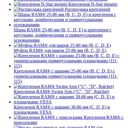
Крепления N-Star mounts
Распродажа креплений
Шары RAM® 25-86 мм (B, C, D, E) и крепления с
круглыми, ромбическими и прямоугольными
основаниями
Муфты RAM® для шаров 25-86 мм (B, C, D, E)
Крепления RAM® с шарами 25-86 мм (B, C, D, E) с
универсальными прямоугольными площадками (111,
115)
Крепления RAM® Swing Arm ("C", "D", Ratchet)
Крепления RAM® с шарами 38-86 мм (C, D, E) и
площадками VESA
Крепления RAM® с
присосками