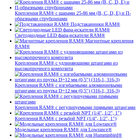
Крепления RAM® с шарами 25-86 мм (B, C, D, E) и П-
образными струбцинами
Подстаканники RAM®
Светодиодные LED фара-искатели RAM®
Магнитные крепления
RAM®
Крепления RAM® с удлиняющими штангами из
высокопрочного композита
Крепления RAM® с изгибаемыми алюминиевыми
штангами из прутка D=12 мм (0,5") (316-1, 316-3)
Крепления RAM® c регулируемыми прямыми штангами
Крепления RAM® с резьбой NPT (1/4", 1/2", 1")
Модельные крепления RAM® для Lowrance®