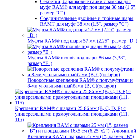
Секретки, барашковые гайки с замком для
муфт RAM® для муфт под шары 38 мм (1,5",
размер "C")
Соединительные двойные и тройные шары
RAM® для муфт 38 мм (1,5", размер "C")
Муфты RAM® под шары 57 мм (2,25", размер "D")
Муфты RAM® mounts под шары 86 мм (3,38",
размер "E")
Поворотные крепления RAM® c полумуфтами и
8-ми угольными шайбами (B, C)(octagon)
Крепления RAM® с шарами 25-86 мм (B, C, D, E) с
универсальными прямоугольными площадками (111,
115)
Крепления RAM с шарами 25 мм (1", размер "B")