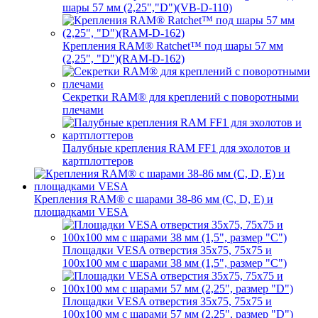
шары 57 мм (2,25","D")(VB-D-110)
Крепления RAM® Ratchet™ под шары 57 мм
(2,25", "D")(RAM-D-162)
Секретки RAM® для креплений с поворотными
плечами
Палубные крепления RAM FF1 для эхолотов и
картплоттеров
Крепления RAM® с шарами 38-86 мм (C, D, E) и
площадками VESA
Площадки VESA отверстия 35x75, 75x75 и
100x100 мм с шарами 38 мм (1,5", размер "C")
Площадки VESA отверстия 35х75, 75x75 и
100x100 мм с шарами 57 мм (2,25", размер "D")