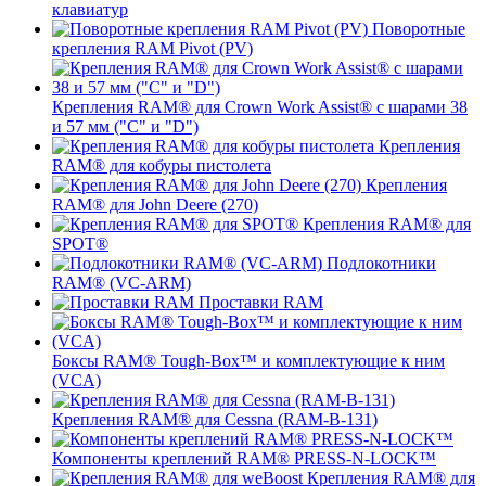
клавиатур
Поворотные
крепления RAM Pivot (PV)
Крепления RAM® для Crown Work Assist® с шарами 38
и 57 мм ("C" и "D")
Крепления
RAM® для кобуры пистолета
Крепления
RAM® для John Deere (270)
Крепления RAM® для
SPOT®
Подлокотники
RAM® (VC-ARM)
Проставки RAM
Боксы RAM® Tough-Box™ и комплектующие к ним
(VCA)
Крепления RAM® для Cessna (RAM-B-131)
Компоненты креплений RAM® PRESS-N-LOCK™
Крепления RAM® для