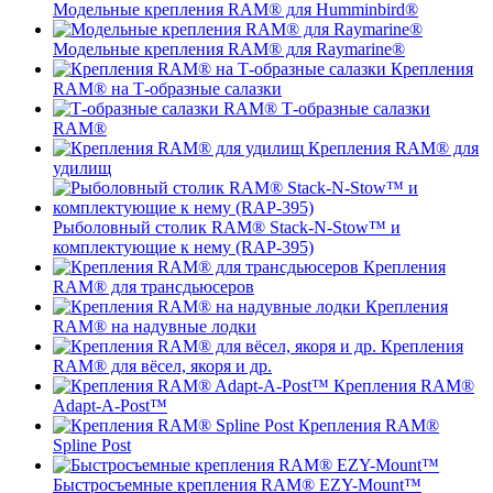
Модельные крепления RAM® для Humminbird®
Модельные крепления RAM® для Raymarine®
Крепления
RAM® на Т-образные салазки
Т-образные салазки
RAM®
Крепления RAM® для
удилищ
Рыболовный столик RAM® Stack-N-Stow™ и
комплектующие к нему (RAP-395)
Крепления
RAM® для трансдьюсеров
Крепления
RAM® на надувные лодки
Крепления
RAM® для вёсел, якоря и др.
Крепления RAM®
Adapt-A-Post™
Крепления RAM®
Spline Post
Быстросъемные крепления RAM® EZY-Mount™