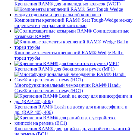
Крепления RAM® для инвалидных колясок (WCT)
Компоненты креплений RAM® Seat Tough-Wedge между
сиденьем и центральной консолью
Солнцезащитные
козырьки RAM®
Клиновые элементы креплений RAM® Wedge Ball в
торец трубы
Крепления RAM® для блокнотов и ручек (MP1)
Многофункциональный чемоданчик RAM® Handi-
Case® и крепления к нему (HC1)
Крепления RAM® Leash на доску для виндсерфинга и
др. (RAP-405, 406)
Крепления RAM® для раций и др. устройств с клипсой
на ремень (BC1)