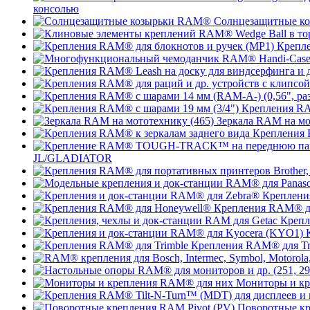
консолью
Солнцезащитные к
Крепле
Крепления RA
Зеркала RAM на мо
Крепления 
JL/GLADIATOR
Креплени
Крепления RAM® д
Крепл
Крепления RAM® для Tr
Мониторы и к
Поворотные кр