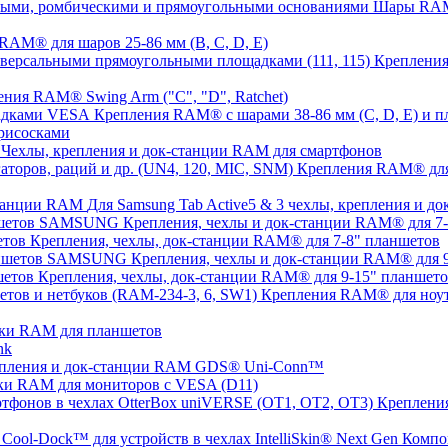
Шары RAM®
AM® для шаров 25-86 мм (B, C, D, E)
Крепления
ния RAM® Swing Arm ("C", "D", Ratchet)
Крепления RAM® с шарами 38-86 мм (C, D, E) и
рисосками
Чехлы, крепления и док-станции RAM для смартфонов
Крепления RAM® для с
Для Samsung Tab Active5 & 3 чехлы, крепления и 
Крепления, чехлы и док-станции RAM® для 
Крепления, чехлы, док-станции RAM® для 7-8" планшетов
Крепления, чехлы и док-станции RAM® для
Крепления, чехлы, док-станции RAM® для 9-15" планшет
Крепления RAM® для ноут
ки RAM для планшетов
nk
пления и док-станции RAM GDS® Uni-Conn™
ки RAM для мониторов с VESA (D11)
Крепления
Компо