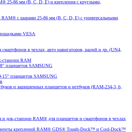
 25-86 мм (B, C, D, E) и крепления с круглыми,
 RAM® с шарами 25-86 мм (B, C, D, E) с универсальными
 площадками VESA
мартфонов в чехлах, авто навигаторов, раций и др. (UN4,
док-станции RAM
7-8" планшетов SAMSUNG
 9-15" планшетов SAMSUNG
ов
буков и защищенных планшетов и нетбуков (RAM-234-3, 6,
 и док-станции RAM® для планшетов и смартфонов в чехлах
ненты креплений RAM® GDS® Tough-Dock™ и Cool-Dock™