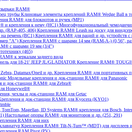
озырьки RAM®
Клиновые элементы креплений RAM® Wedge Ball в т
ния RAM® для блокнотов и ручек (MP1)
Многофункциональный чемоданчик
Крепления RAM® Leash на доску для виндсерф
Крепления RAM® для раций и др. устройств с 
Крепления RAM® с шарами 14 мм (RAM-A-) (0,56", ра
M® с шарами 19 мм (3/4")
тотехнику (465)
RAM® к зеркалам заднего вида
Крепление RAM® TOUGH-T
Крепления RAM® для портативных прин
Модельные крепления и док-станции RAM® для Panasonic
я и док-станции RAM® для Zebra®
ля Honeywell®
ения, чехлы и док-станции RAM для Getac
Крепления и док-станции RAM® для Kyocera (KYO1)
imble
RAM® крепления для Bosch, Inter
Настольные опоры RAM® для мониторов и др. (251, 291)
репления RAM® для них
Крепления RAM® Tilt-N-Turn™ (MDT) для дисплеев и
епления RAM Pivot (PV)