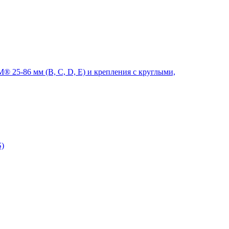
 25-86 мм (B, C, D, E) и крепления с круглыми,
S)