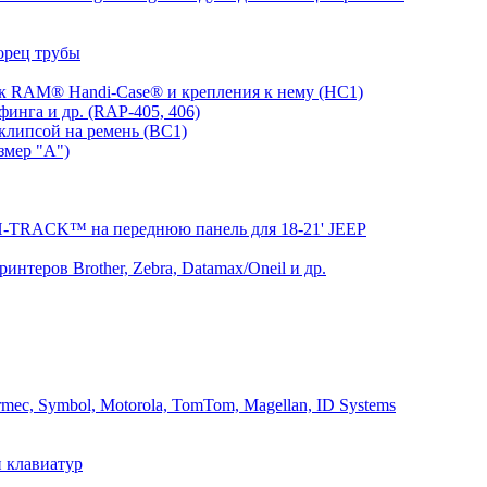
орец трубы
 RAM® Handi-Case® и крепления к нему (HC1)
инга и др. (RAP-405, 406)
клипсой на ремень (BC1)
змер "A")
RACK™ на переднюю панель для 18-21' JEEP
теров Brother, Zebra, Datamax/Oneil и др.
mec, Symbol, Motorola, TomTom, Magellan, ID Systems
 клавиатур