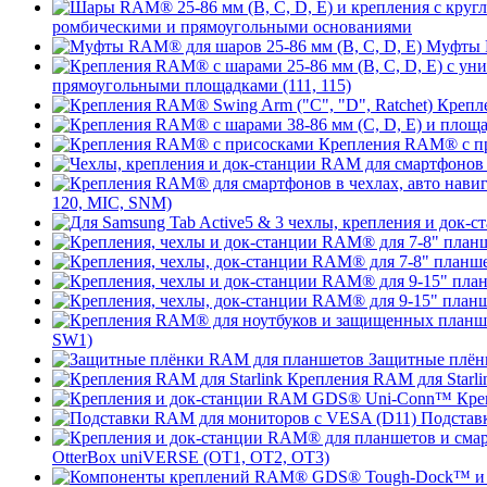
ромбическими и прямоугольными основаниями
Муфты R
прямоугольными площадками (111, 115)
Крепле
Крепления RAM® с п
120, MIC, SNM)
SW1)
Защитные плён
Крепления RAM для Starli
Кре
Подстав
OtterBox uniVERSE (OT1, OT2, OT3)