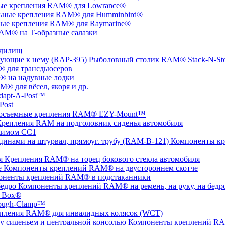
ые крепления RAM® для Lowrance®
ьные крепления RAM® для Humminbird®
ые крепления RAM® для Raymarine®
AM® на Т-образные салазки
удилищ
Рыболовный столик RAM® Stack-N-St
 для трансдьюсеров
 на надувные лодки
® для вёсел, якоря и др.
apt-A-Post™
Post
осъемные крепления RAM® EZY-Mount™
репления RAM на подголовник сиденья автомобиля
жимом СС1
Компоненты кр
Крепления RAM® на торец бокового стекла автомобиля
Компоненты креплений RAM® на двустороннем скотче
оненты креплений RAM® в подстаканники
Компоненты креплений RAM® на ремень, на руку, на бедр
 Box®
ugh-Clamp™
пления RAM® для инвалидных колясок (WCT)
Компоненты креплений RAM