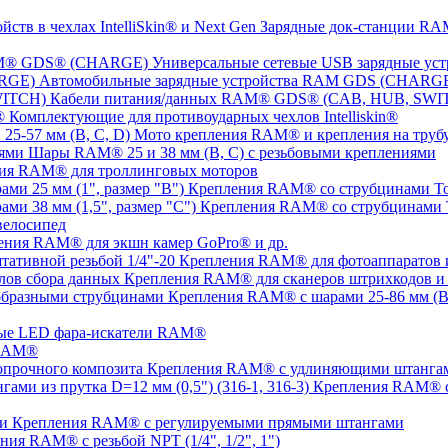
Зарядные док-станции RAM
Универсальные сетевые USB зарядные 
Автомобильные зарядные устройства RAM GDS (CHARG
Кабели питания/данных RAM® GDS® (CAB, HUB, SWI
Комплектующие для противоударных чехлов Intelliskin®
Мото крепления RAM® и крепления на трубу 
Шары RAM® 25 и 38 мм (B, C) с резьбовыми креплениями
ия RAM® для троллинговых моторов
Крепления RAM® со струбцинами Tou
Крепления RAM® со струбцинами To
елосипед
ения RAM® для экшн камер GoPro® и др.
Крепления RAM® для фотоаппаратов и 
Крепления RAM® для сканеров штрихкодов и 
Крепления RAM® с шарами 25-86 мм (B,
ые LED фара-искатели RAM®
 RAM®
Крепления RAM® с удлиняющими штангами
Крепления RAM® с
Крепления RAM® c регулируемыми прямыми штангами
ния RAM® с резьбой NPT (1/4", 1/2", 1")