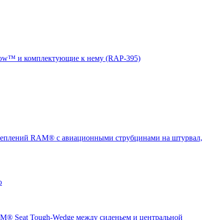
ow™ и комплектующие к нему (RAP-395)
еплений RAM® с авиационными струбцинами на штурвал,
о
® Seat Tough-Wedge между сиденьем и центральной