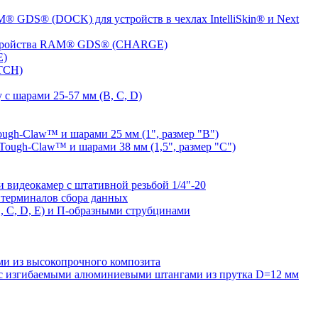
® GDS® (DOCK) для устройств в чехлах IntelliSkin® и Next
устройства RAM® GDS® (CHARGE)
E)
TCH)
с шарами 25-57 мм (B, C, D)
gh-Claw™ и шарами 25 мм (1", размер "B")
ugh-Claw™ и шарами 38 мм (1,5", размер "C")
видеокамер с штативной резьбой 1/4"-20
терминалов сбора данных
 C, D, E) и П-образными струбцинами
 из высокопрочного композита
 изгибаемыми алюминиевыми штангами из прутка D=12 мм