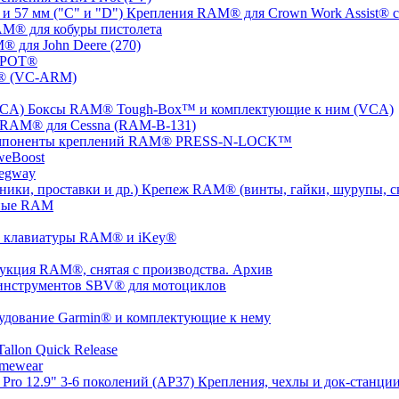
Крепления RAM® для Crown Work Assist® с 
M® для кобуры пистолета
 для John Deere (270)
SPOT®
® (VC-ARM)
Боксы RAM® Tough-Box™ и комплектующие к ним (VCA)
 RAM® для Cessna (RAM-B-131)
мпоненты креплений RAM® PRESS-N-LOCK™
weBoost
egway
Крепеж RAM® (винты, гайки, шурупы, ско
ные RAM
 клавиатуры RAM® и iKey®
укция RAM®, снятая с производства. Архив
инструментов SBV® для мотоциклов
удование Garmin® и комплектующие к нему
llon Quick Release
mewear
Крепления, чехлы и док-станции