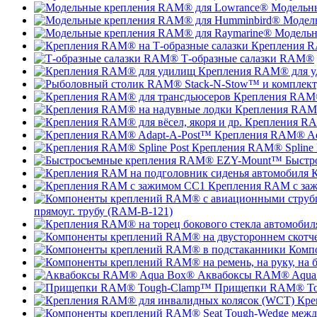
Модельн
Модел
Модельн
Крепления R
Т-образные салазки RAM®
Крепления RAM® для 
Крепления RAM®
Крепления RAM®
Крепления RAM
Крепления RAM® Ad
Крепления RAM® Spline 
Быстр
К
Крепления RAM с за
прямоуг. трубу (RAM-B-121)
Комп
Аквабоксы RAM® Aqua
Прищепки RAM® To
Кре