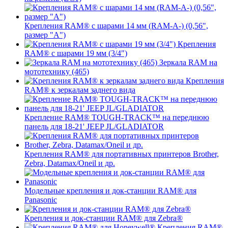
Крепления RAM® с шарами 14 мм (RAM-A-) (0,56",
размер "A")
Крепления
RAM® с шарами 19 мм (3/4")
Зеркала RAM на
мототехнику (465)
Крепления
RAM® к зеркалам заднего вида
Крепление RAM® TOUGH-TRACK™ на переднюю
панель для 18-21' JEEP JL/GLADIATOR
Крепления RAM® для портативных принтеров Brother,
Zebra, Datamax/Oneil и др.
Модельные крепления и док-станции RAM® для
Panasonic
Крепления и док-станции RAM® для Zebra®
Крепления RAM®