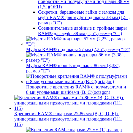
поворотными полумуфтами под шары 38 мм
(1,5")(OFU)
Секретки, барашковые гайки с замком для
муфт RAM® для муфт под шары 38 мм (1,5",
размер "C")
Соединительные двойные и тройные шары
RAM® для муфт 38 мм (1,5", размер "C")
Муфты RAM® под шары 57 мм (2,25", размер "D")
Муфты RAM® mounts под шары 86 мм (3,38",
размер "E")
Поворотные крепления RAM® c полумуфтами и
8-ми угольными шайбами (B, C)(octagon)
Крепления RAM® с шарами 25-86 мм (B, C, D, E) с
универсальными прямоугольными площадками (111,
115)