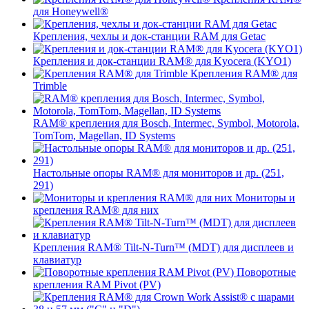
для Honeywell®
Крепления, чехлы и док-станции RAM для Getac
Крепления и док-станции RAM® для Kyocera (KYO1)
Крепления RAM® для
Trimble
RAM® крепления для Bosch, Intermec, Symbol, Motorola,
TomTom, Magellan, ID Systems
Настольные опоры RAM® для мониторов и др. (251,
291)
Мониторы и
крепления RAM® для них
Крепления RAM® Tilt-N-Turn™ (MDT) для дисплеев и
клавиатур
Поворотные
крепления RAM Pivot (PV)