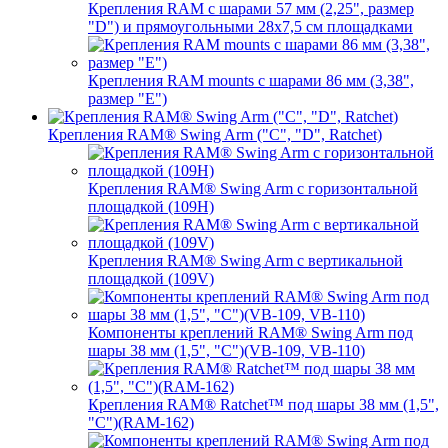
Крепления RAM с шарами 57 мм (2,25", размер
"D") и прямоугольными 28х7,5 см площадками
Крепления RAM mounts с шарами 86 мм (3,38",
размер "E")
Крепления RAM® Swing Arm ("C", "D", Ratchet)
Крепления RAM® Swing Arm с горизонтальной
площадкой (109H)
Крепления RAM® Swing Arm с вертикальной
площадкой (109V)
Компоненты креплений RAM® Swing Arm под
шары 38 мм (1,5", "C")(VB-109, VB-110)
Крепления RAM® Ratchet™ под шары 38 мм (1,5",
"C")(RAM-162)