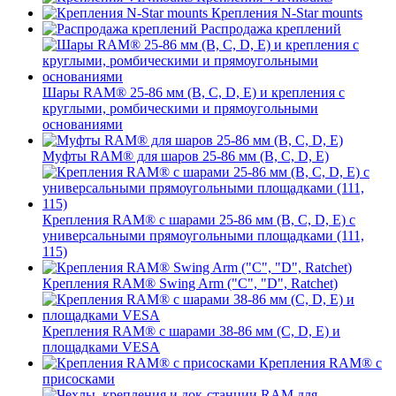
Крепления N-Star mounts
Распродажа креплений
Шары RAM® 25-86 мм (B, C, D, E) и крепления с
круглыми, ромбическими и прямоугольными
основаниями
Муфты RAM® для шаров 25-86 мм (B, C, D, E)
Крепления RAM® с шарами 25-86 мм (B, C, D, E) с
универсальными прямоугольными площадками (111,
115)
Крепления RAM® Swing Arm ("C", "D", Ratchet)
Крепления RAM® с шарами 38-86 мм (C, D, E) и
площадками VESA
Крепления RAM® с
присосками