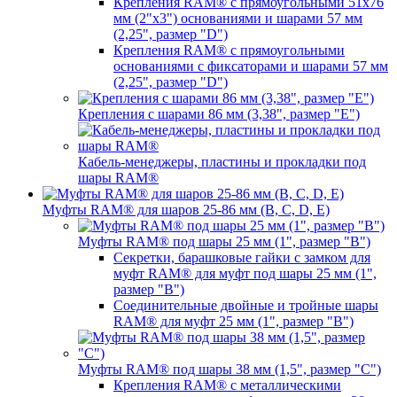
Крепления RAM® с прямоугольными 51х76
мм (2"х3") основаниями и шарами 57 мм
(2,25", размер "D")
Крепления RAM® с прямоугольными
основаниями с фиксаторами и шарами 57 мм
(2,25", размер "D")
Крепления с шарами 86 мм (3,38", размер "E")
Кабель-менеджеры, пластины и прокладки под
шары RAM®
Муфты RAM® для шаров 25-86 мм (B, C, D, E)
Муфты RAM® под шары 25 мм (1", размер "B")
Секретки, барашковые гайки с замком для
муфт RAM® для муфт под шары 25 мм (1",
размер "B")
Соединительные двойные и тройные шары
RAM® для муфт 25 мм (1", размер "B")
Муфты RAM® под шары 38 мм (1,5", размер "C")
Крепления RAM® с металлическими