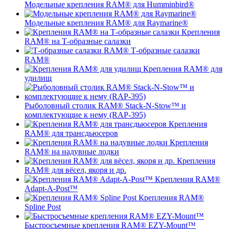
Модельные крепления RAM® для Humminbird®
Модельные крепления RAM® для Raymarine®
Крепления
RAM® на Т-образные салазки
Т-образные салазки
RAM®
Крепления RAM® для
удилищ
Рыболовный столик RAM® Stack-N-Stow™ и
комплектующие к нему (RAP-395)
Крепления
RAM® для трансдьюсеров
Крепления
RAM® на надувные лодки
Крепления
RAM® для вёсел, якоря и др.
Крепления RAM®
Adapt-A-Post™
Крепления RAM®
Spline Post
Быстросъемные крепления RAM® EZY-Mount™