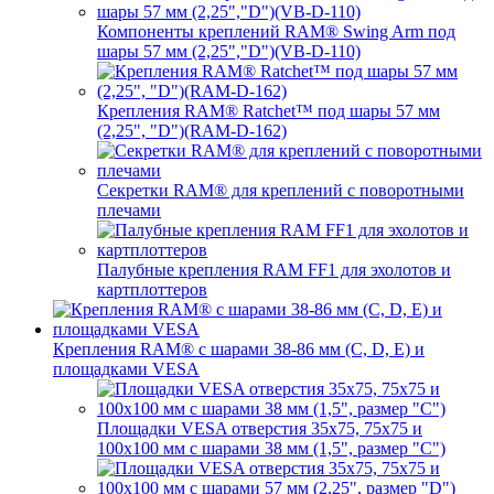
Компоненты креплений RAM® Swing Arm под
шары 57 мм (2,25","D")(VB-D-110)
Крепления RAM® Ratchet™ под шары 57 мм
(2,25", "D")(RAM-D-162)
Секретки RAM® для креплений с поворотными
плечами
Палубные крепления RAM FF1 для эхолотов и
картплоттеров
Крепления RAM® с шарами 38-86 мм (C, D, E) и
площадками VESA
Площадки VESA отверстия 35x75, 75x75 и
100x100 мм с шарами 38 мм (1,5", размер "C")