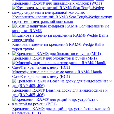
Крепления RAM® для инвалидных колясок (WCT)
Компоненты креплений RAM® Seat Tough-Wedge между
сиденьем и центральной консолью
Солнцезащитные
козырьки RAM®
Клиновые элементы креплений RAM® Wedge Ball в
торец трубы
Крепления RAM® для блокнотов и ручек (MP1)
Многофункциональный чемоданчик RAM® Handi-
Case® и крепления к нему (HC1)
Крепления RAM® Leash на доску для виндсерфинга и
др. (RAP-405, 406)
Крепления RAM® для раций и др. устройств с клипсой
на ремень (BC1)