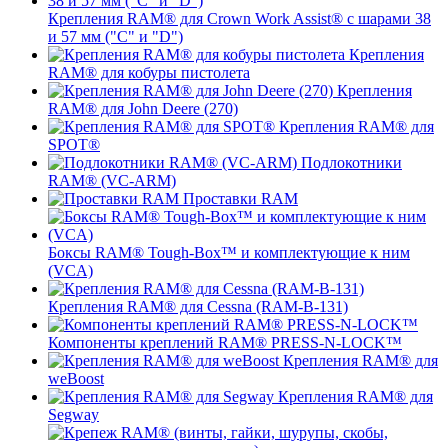
Крепления RAM® для Crown Work Assist® с шарами 38
и 57 мм ("C" и "D")
Крепления
RAM® для кобуры пистолета
Крепления
RAM® для John Deere (270)
Крепления RAM® для
SPOT®
Подлокотники
RAM® (VC-ARM)
Проставки RAM
Боксы RAM® Tough-Box™ и комплектующие к ним
(VCA)
Крепления RAM® для Cessna (RAM-B-131)
Компоненты креплений RAM® PRESS-N-LOCK™
Крепления RAM® для
weBoost
Крепления RAM® для
Segway