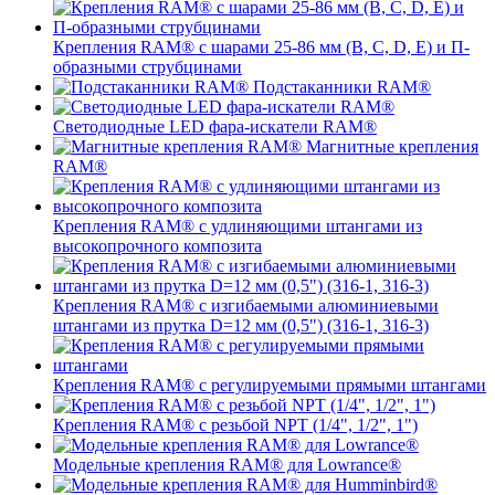
Крепления RAM® с шарами 25-86 мм (B, C, D, E) и П-
образными струбцинами
Подстаканники RAM®
Светодиодные LED фара-искатели RAM®
Магнитные крепления
RAM®
Крепления RAM® с удлиняющими штангами из
высокопрочного композита
Крепления RAM® с изгибаемыми алюминиевыми
штангами из прутка D=12 мм (0,5") (316-1, 316-3)
Крепления RAM® c регулируемыми прямыми штангами
Крепления RAM® с резьбой NPT (1/4", 1/2", 1")
Модельные крепления RAM® для Lowrance®