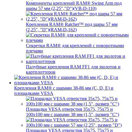
Компоненты креплений RAM® Swing Arm под
шары 57 мм (2,25","D")(VB-D-110)
Крепления RAM® Ratchet™ под шары 57 мм
(2,25", "D")(RAM-D-162)
Секретки RAM® для креплений с поворотными
плечами
Палубные крепления RAM FF1 для эхолотов и
картплоттеров
Крепления RAM® с шарами 38-86 мм (C, D, E) и
площадками VESA
Площадки VESA отверстия 35x75, 75x75 и
100x100 мм с шарами 38 мм (1,5", размер "C")
Площадки VESA отверстия 35х75, 75x75 и