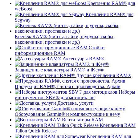
Крепления RAM® для
weBoost
Крепления RAM® для
Segway
Крепеж RAM® (винты, гайки, шурупы, скобы,
наконечники, проставки и др.)
Стойки
информационные RAM
Аксессуары RAM®
Защищенные клавиатуры RAM® и iKey®
Другие крепления RAM®
Продукция RAM®, снятая с производства. Архив
Наборы
инструментов SBV® для мотоциклов
Доставка, услуги
Оборудование Garmin® и комплектующие к нему
Вентиляторы RAM
Крепления RAM
Tallon Quick Release
Крепления RAM для