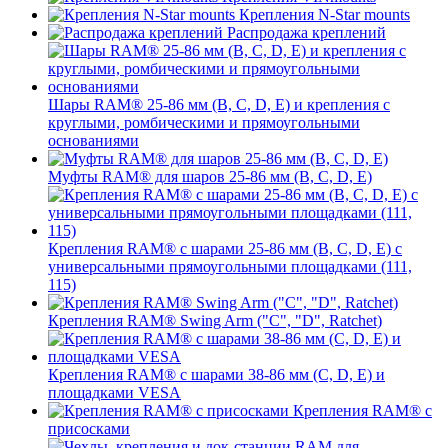
Крепления N-Star mounts
Распродажа креплений
Шары RAM® 25-86 мм (B, C, D, E) и крепления с
круглыми, ромбическими и прямоугольными
основаниями
Муфты RAM® для шаров 25-86 мм (B, C, D, E)
Крепления RAM® с шарами 25-86 мм (B, C, D, E) с
универсальными прямоугольными площадками (111,
115)
Крепления RAM® Swing Arm ("C", "D", Ratchet)
Крепления RAM® с шарами 38-86 мм (C, D, E) и
площадками VESA
Крепления RAM® с
присосками