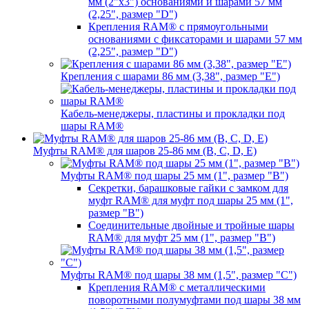
мм (2"х3") основаниями и шарами 57 мм
(2,25", размер "D")
Крепления RAM® с прямоугольными
основаниями с фиксаторами и шарами 57 мм
(2,25", размер "D")
Крепления с шарами 86 мм (3,38", размер "E")
Кабель-менеджеры, пластины и прокладки под
шары RAM®
Муфты RAM® для шаров 25-86 мм (B, C, D, E)
Муфты RAM® под шары 25 мм (1", размер "B")
Секретки, барашковые гайки с замком для
муфт RAM® для муфт под шары 25 мм (1",
размер "B")
Соединительные двойные и тройные шары
RAM® для муфт 25 мм (1", размер "B")
Муфты RAM® под шары 38 мм (1,5", размер "C")
Крепления RAM® с металлическими
поворотными полумуфтами под шары 38 мм