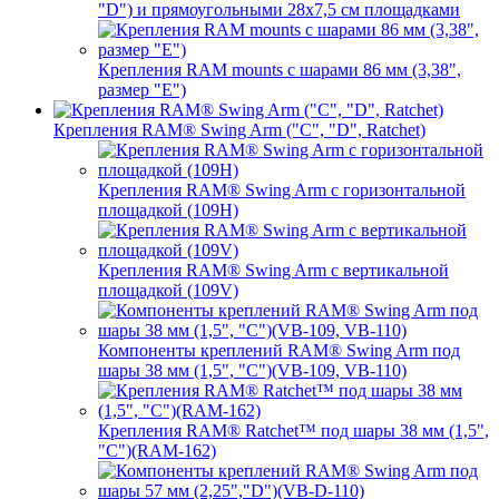
"D") и прямоугольными 28х7,5 см площадками
Крепления RAM mounts с шарами 86 мм (3,38",
размер "E")
Крепления RAM® Swing Arm ("C", "D", Ratchet)
Крепления RAM® Swing Arm с горизонтальной
площадкой (109H)
Крепления RAM® Swing Arm с вертикальной
площадкой (109V)
Компоненты креплений RAM® Swing Arm под
шары 38 мм (1,5", "C")(VB-109, VB-110)
Крепления RAM® Ratchet™ под шары 38 мм (1,5",
"C")(RAM-162)