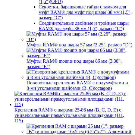
(1,5")(OFU)
Секретки, барашковые гайки с замком для
муфт RAM® для муфт под шары 38 мм (1,5",
размер "C")
Соединительные двойные и тройные шары
RAM® для муфт 38 мм (1,5", размер "C")
Муфты RAM® под шары 57 мм (2,25", размер "D")
Муфты RAM® mounts под шары 86 мм (3,38",
размер "E")
Поворотные крепления RAM® c полумуфтами и
8-ми угольными шайбами (B, C)(octagon)
Крепления RAM® с шарами 25-86 мм (B, C, D, E) с
универсальными прямоугольными площадками (111,
115)