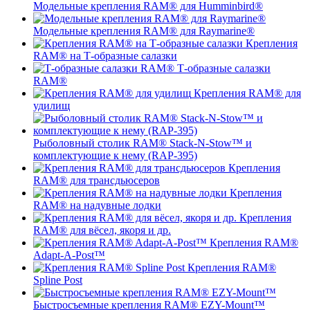
Модельные крепления RAM® для Humminbird®
Модельные крепления RAM® для Raymarine®
Крепления
RAM® на Т-образные салазки
Т-образные салазки
RAM®
Крепления RAM® для
удилищ
Рыболовный столик RAM® Stack-N-Stow™ и
комплектующие к нему (RAP-395)
Крепления
RAM® для трансдьюсеров
Крепления
RAM® на надувные лодки
Крепления
RAM® для вёсел, якоря и др.
Крепления RAM®
Adapt-A-Post™
Крепления RAM®
Spline Post
Быстросъемные крепления RAM® EZY-Mount™