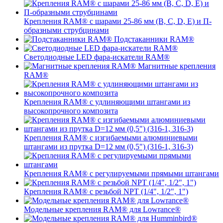
Крепления RAM® с шарами 25-86 мм (B, C, D, E) и П-
образными струбцинами
Подстаканники RAM®
Светодиодные LED фара-искатели RAM®
Магнитные крепления
RAM®
Крепления RAM® с удлиняющими штангами из
высокопрочного композита
Крепления RAM® с изгибаемыми алюминиевыми
штангами из прутка D=12 мм (0,5") (316-1, 316-3)
Крепления RAM® c регулируемыми прямыми штангами
Крепления RAM® с резьбой NPT (1/4", 1/2", 1")
Модельные крепления RAM® для Lowrance®