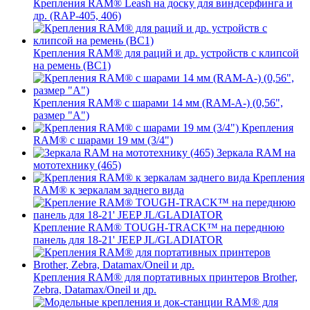
Крепления RAM® Leash на доску для виндсерфинга и
др. (RAP-405, 406)
Крепления RAM® для раций и др. устройств с клипсой
на ремень (BC1)
Крепления RAM® с шарами 14 мм (RAM-A-) (0,56",
размер "A")
Крепления
RAM® с шарами 19 мм (3/4")
Зеркала RAM на
мототехнику (465)
Крепления
RAM® к зеркалам заднего вида
Крепление RAM® TOUGH-TRACK™ на переднюю
панель для 18-21' JEEP JL/GLADIATOR
Крепления RAM® для портативных принтеров Brother,
Zebra, Datamax/Oneil и др.