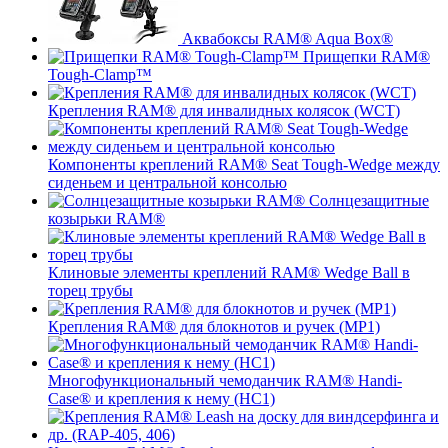
Аквабоксы RAM® Aqua Box®
Прищепки RAM®
Tough-Clamp™
Крепления RAM® для инвалидных колясок (WCT)
Компоненты креплений RAM® Seat Tough-Wedge между
сиденьем и центральной консолью
Солнцезащитные
козырьки RAM®
Клиновые элементы креплений RAM® Wedge Ball в
торец трубы
Крепления RAM® для блокнотов и ручек (MP1)
Многофункциональный чемоданчик RAM® Handi-
Case® и крепления к нему (HC1)