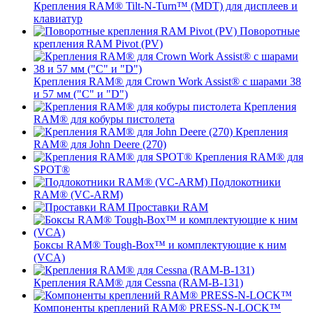
Крепления RAM® Tilt-N-Turn™ (MDT) для дисплеев и
клавиатур
Поворотные
крепления RAM Pivot (PV)
Крепления RAM® для Crown Work Assist® с шарами 38
и 57 мм ("C" и "D")
Крепления
RAM® для кобуры пистолета
Крепления
RAM® для John Deere (270)
Крепления RAM® для
SPOT®
Подлокотники
RAM® (VC-ARM)
Проставки RAM
Боксы RAM® Tough-Box™ и комплектующие к ним
(VCA)
Крепления RAM® для Cessna (RAM-B-131)
Компоненты креплений RAM® PRESS-N-LOCK™