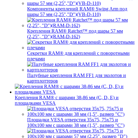
Компоненты креплений RAM® Swing Arm под
шары 57 мм (2,25","D")(VB-D-110)
Крепления RAM® Ratchet™ под шары 57 мм
(2,25", "D")(RAM-D-162)
Секретки RAM® для креплений с поворотными
плечами
Палубные крепления RAM FF1 для эхолотов и
картплоттеров
Крепления RAM® с шарами 38-86 мм (C, D, E) и
площадками VESA
Площадки VESA отверстия 35x75, 75x75 и
100x100 мм с шарами 38 мм (1,5", размер "C")