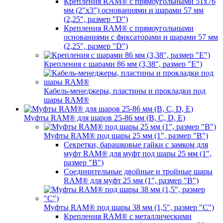
Крепления RAM® с прямоугольными 51х76
мм (2"х3") основаниями и шарами 57 мм
(2,25", размер "D")
Крепления RAM® с прямоугольными
основаниями с фиксаторами и шарами 57 мм
(2,25", размер "D")
Крепления с шарами 86 мм (3,38", размер "E")
Кабель-менеджеры, пластины и прокладки под
шары RAM®
Муфты RAM® для шаров 25-86 мм (B, C, D, E)
Муфты RAM® под шары 25 мм (1", размер "B")
Секретки, барашковые гайки с замком для
муфт RAM® для муфт под шары 25 мм (1",
размер "B")
Соединительные двойные и тройные шары
RAM® для муфт 25 мм (1", размер "B")
Муфты RAM® под шары 38 мм (1,5", размер "C")
Крепления RAM® с металлическими