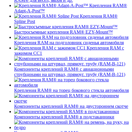
RAM® для вёсел, якоря и др.
Крепления RAM®
Adapt-A-Post™
Крепления RAM®
Spline Post
Быстросъемные крепления RAM® EZY-Mount™
Крепления RAM на подголовник сиденья автомобиля
Крепления RAM с
зажимом СС1
Компоненты креплений RAM® с авиационными
струбцинами на штурвал, прямоуг. трубу (RAM-B-121)
Крепления RAM® на торец бокового стекла автомобиля
Компоненты креплений RAM® на двустороннем скотче
Компоненты креплений RAM® в подстаканники