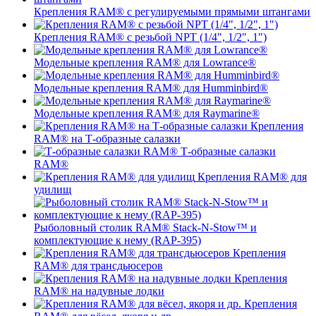
Крепления RAM® c регулируемыми прямыми штангами
Крепления RAM® с резьбой NPT (1/4", 1/2", 1")
Модельные крепления RAM® для Lowrance®
Модельные крепления RAM® для Humminbird®
Модельные крепления RAM® для Raymarine®
Крепления
RAM® на Т-образные салазки
Т-образные салазки
RAM®
Крепления RAM® для
удилищ
Рыболовный столик RAM® Stack-N-Stow™ и
комплектующие к нему (RAP-395)
Крепления
RAM® для трансдьюсеров
Крепления
RAM® на надувные лодки
Крепления