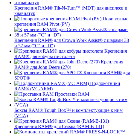
Крепления RAM® Tilt-N-Turn™ (MDT) для дисплеев и
клавиатур
Поворотные
крепления RAM Pivot (PV)
Крепления RAM® для Crown Work Assist® с шарами 38
и 57 мм ("C" и "D")
Крепления
RAM® для кобуры пистолета
Крепления
RAM® для John Deere (270)
Крепления RAM® для
SPOT®
Подлокотники
RAM® (VC-ARM)
Проставки RAM
Боксы RAM® Tough-Box™ и комплектующие к ним
(VCA)
Крепления RAM® для Cessna (RAM-B-131)