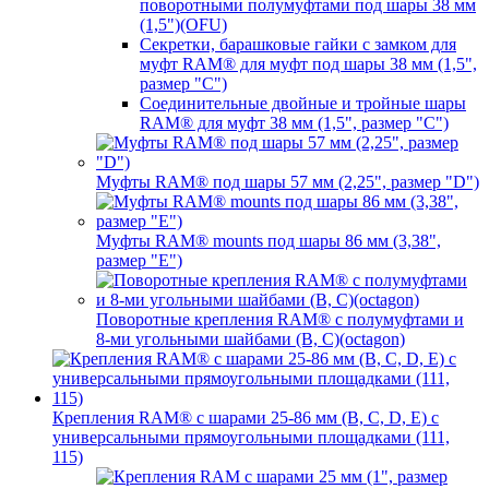
поворотными полумуфтами под шары 38 мм
(1,5")(OFU)
Секретки, барашковые гайки с замком для
муфт RAM® для муфт под шары 38 мм (1,5",
размер "C")
Соединительные двойные и тройные шары
RAM® для муфт 38 мм (1,5", размер "C")
Муфты RAM® под шары 57 мм (2,25", размер "D")
Муфты RAM® mounts под шары 86 мм (3,38",
размер "E")
Поворотные крепления RAM® c полумуфтами и
8-ми угольными шайбами (B, C)(octagon)
Крепления RAM® с шарами 25-86 мм (B, C, D, E) с
универсальными прямоугольными площадками (111,
115)