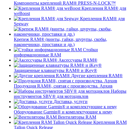
Компоненты креплений RAM® PRESS-N-LOCK™
Крепления RAM® для
weBoost
Крепления RAM® для
Segway
Крепеж RAM® (винты, гайки, шурупы, скобы,
наконечники, проставки и др.)
Стойки
информационные RAM
Аксессуары RAM®
Защищенные клавиатуры RAM® и iKey®
Другие крепления RAM®
Продукция RAM®, снятая с производства. Архив
Наборы
инструментов SBV® для мотоциклов
Доставка, услуги
Оборудование Garmin® и комплектующие к нему
Вентиляторы RAM
Крепления RAM
Tallon Quick Release