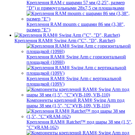
Крепления RAM с шарами 57 мм (2,25", размер
"D") и прямоугольными 28х7,5 см площадками
Крепления RAM mounts с шарами 86 мм (3,38",
размер "E")
Крепления RAM® Swing Arm ("C", "D", Ratchet)
Крепления RAM® Swing Arm с горизонтальной
площадкой (109H)
Крепления RAM® Swing Arm с вертикальной
площадкой (109V)
Компоненты креплений RAM® Swing Arm под
шары 38 мм (1,5", "C")(VB-109, VB-110)
Крепления RAM® Ratchet™ под шары 38 мм (1,5",
"C")(RAM-162)