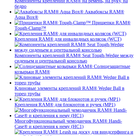
Компоненты креплений RAM® на ремень, на руку, на
бедро
Аквабоксы RAM®
Aqua Box®
Прищепки RAM®
Tough-Clamp™
Крепления RAM® для инвалидных колясок (WCT)
Компоненты креплений RAM® Seat Tough-Wedge между
сиденьем и центральной консолью
Солнцезащитные
козырьки RAM®
Клиновые элементы креплений RAM® Wedge Ball в
торец трубы
Крепления RAM® для блокнотов и ручек (MP1)
Многофункциональный чемоданчик RAM® Handi-
Case® и крепления к нему (HC1)