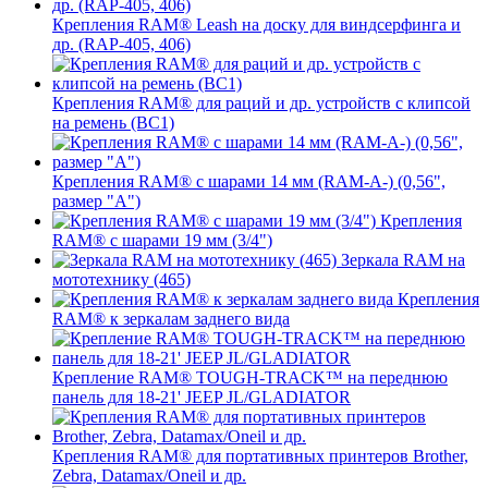
Крепления RAM® Leash на доску для виндсерфинга и
др. (RAP-405, 406)
Крепления RAM® для раций и др. устройств с клипсой
на ремень (BC1)
Крепления RAM® с шарами 14 мм (RAM-A-) (0,56",
размер "A")
Крепления
RAM® с шарами 19 мм (3/4")
Зеркала RAM на
мототехнику (465)
Крепления
RAM® к зеркалам заднего вида
Крепление RAM® TOUGH-TRACK™ на переднюю
панель для 18-21' JEEP JL/GLADIATOR
Крепления RAM® для портативных принтеров Brother,
Zebra, Datamax/Oneil и др.