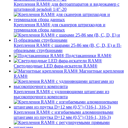
Крепления RAM® для фотоаппаратов и видеокамер с
штативной резьбой 1/4"-20
Крепления RAM® для сканеров штрихкодов и
терминалов сбора данных
Крепления RAM® с шарами 25-86 мм (B, C, D, E) и П-
образными струбцинами
Подстаканники RAM®
Светодиодные LED фара-искатели RAM®
Магнитные крепления
RAM®
Крепления RAM® с удлиняющими штангами из
высокопрочного композита
Крепления RAM® с изгибаемыми алюминиевыми
штангами из прутка D=12 мм (0,5") (316-1, 316-3)