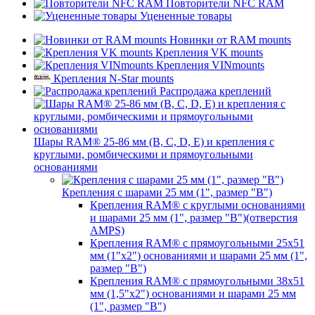
Повторители NFC RAM
Уцененные товары
Новинки от RAM mounts
Крепления VK mounts
Крепления VINmounts
Крепления N-Star mounts
Распродажа креплений
Шары RAM® 25-86 мм (B, C, D, E) и крепления с
круглыми, ромбическими и прямоугольными
основаниями
Крепления с шарами 25 мм (1", размер "B")
Крепления RAM® с круглыми основаниями
и шарами 25 мм (1", размер "B")(отверстия
AMPS)
Крепления RAM® с прямоугольными 25х51
мм (1"х2") основаниями и шарами 25 мм (1",
размер "B")
Крепления RAM® с прямоугольными 38х51
мм (1,5"х2") основаниями и шарами 25 мм
(1", размер "B")