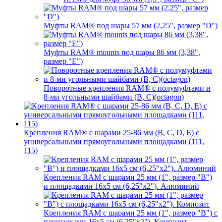
Муфты RAM® под шары 57 мм (2,25", размер "D")
Муфты RAM® mounts под шары 86 мм (3,38",
размер "E")
Поворотные крепления RAM® c полумуфтами и
8-ми угольными шайбами (B, C)(octagon)
Крепления RAM® с шарами 25-86 мм (B, C, D, E) с
универсальными прямоугольными площадками (111,
115)
Крепления RAM с шарами 25 мм (1", размер "B")
и площадками 16х5 см (6,25"х2"). Алюминий
Крепления RAM с шарами 25 мм (1", размер "B") с
площадками 16х5 см (6,25"х2"). Композит