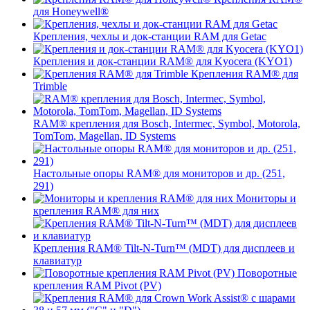
для Honeywell®
Крепления, чехлы и док-станции RAM для Getac
Крепления и док-станции RAM® для Kyocera (KYO1)
Крепления RAM® для
Trimble
RAM® крепления для Bosch, Intermec, Symbol, Motorola,
TomTom, Magellan, ID Systems
Настольные опоры RAM® для мониторов и др. (251,
291)
Мониторы и
крепления RAM® для них
Крепления RAM® Tilt-N-Turn™ (MDT) для дисплеев и
клавиатур
Поворотные
крепления RAM Pivot (PV)