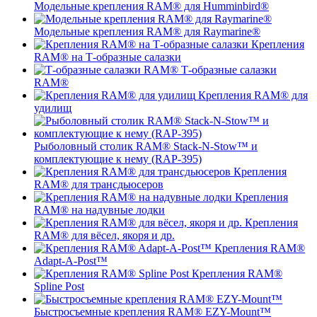
Модельные крепления RAM® для Humminbird®
Модельные крепления RAM® для Raymarine®
Крепления
RAM® на Т-образные салазки
Т-образные салазки
RAM®
Крепления RAM® для
удилищ
Рыболовный столик RAM® Stack-N-Stow™ и
комплектующие к нему (RAP-395)
Крепления
RAM® для трансдьюсеров
Крепления
RAM® на надувные лодки
Крепления
RAM® для вёсел, якоря и др.
Крепления RAM®
Adapt-A-Post™
Крепления RAM®
Spline Post
Быстросъемные крепления RAM® EZY-Mount™