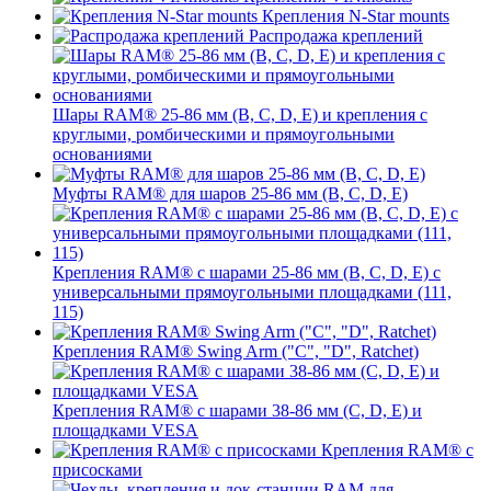
Крепления N-Star mounts
Распродажа креплений
Шары RAM® 25-86 мм (B, C, D, E) и крепления с
круглыми, ромбическими и прямоугольными
основаниями
Муфты RAM® для шаров 25-86 мм (B, C, D, E)
Крепления RAM® с шарами 25-86 мм (B, C, D, E) с
универсальными прямоугольными площадками (111,
115)
Крепления RAM® Swing Arm ("C", "D", Ratchet)
Крепления RAM® с шарами 38-86 мм (C, D, E) и
площадками VESA
Крепления RAM® с
присосками