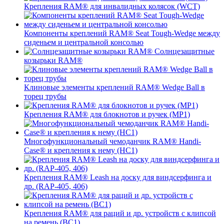
Крепления RAM® для инвалидных колясок (WCT)
Компоненты креплений RAM® Seat Tough-Wedge между
сиденьем и центральной консолью
Солнцезащитные
козырьки RAM®
Клиновые элементы креплений RAM® Wedge Ball в
торец трубы
Крепления RAM® для блокнотов и ручек (MP1)
Многофункциональный чемоданчик RAM® Handi-
Case® и крепления к нему (HC1)
Крепления RAM® Leash на доску для виндсерфинга и
др. (RAP-405, 406)
Крепления RAM® для раций и др. устройств с клипсой
на ремень (BC1)