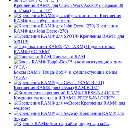
Крепления RAM® для Crown Work Assist® с шарами 38
и 57 мм ("C" и "D")
Крепления
RAM® для кобуры пистолета
Крепления
RAM® для John Deere (270)
Крепления RAM® для
SPOT®
Подлокотники
RAM® (VC-ARM)
Проставки RAM
Боксы RAM® Tough-Box™ и комплектующие к ним
(VCA)
Крепления RAM® для Cessna (RAM-B-131)
Компоненты креплений RAM® PRESS-N-LOCK™
Крепления RAM® для
weBoost
Крепления RAM® для
Segway