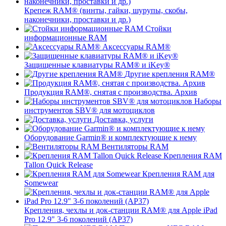
Крепеж RAM® (винты, гайки, шурупы, скобы,
наконечники, проставки и др.)
Стойки
информационные RAM
Аксессуары RAM®
Защищенные клавиатуры RAM® и iKey®
Другие крепления RAM®
Продукция RAM®, снятая с производства. Архив
Наборы
инструментов SBV® для мотоциклов
Доставка, услуги
Оборудование Garmin® и комплектующие к нему
Вентиляторы RAM
Крепления RAM
Tallon Quick Release
Крепления RAM для
Somewear
Крепления, чехлы и док-станции RAM® для Apple iPad
Pro 12.9" 3-6 поколений (AP37)