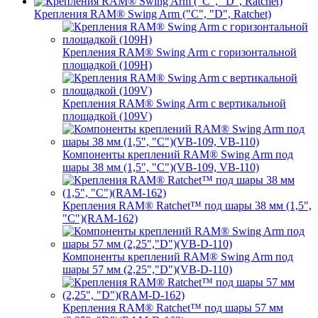
Крепления RAM® Swing Arm ("C", "D", Ratchet)
Крепления RAM® Swing Arm с горизонтальной
площадкой (109H)
Крепления RAM® Swing Arm с вертикальной
площадкой (109V)
Компоненты креплений RAM® Swing Arm под
шары 38 мм (1,5", "C")(VB-109, VB-110)
Крепления RAM® Ratchet™ под шары 38 мм (1,5",
"C")(RAM-162)
Компоненты креплений RAM® Swing Arm под
шары 57 мм (2,25","D")(VB-D-110)
Крепления RAM® Ratchet™ под шары 57 мм