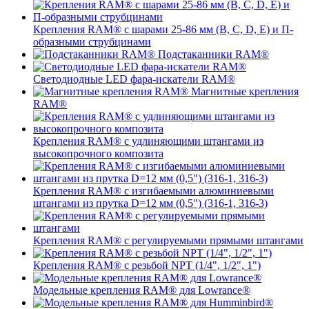
Крепления RAM® с шарами 25-86 мм (B, C, D, E) и П-
образными струбцинами
Подстаканники RAM®
Светодиодные LED фара-искатели RAM®
Магнитные крепления
RAM®
Крепления RAM® с удлиняющими штангами из
высокопрочного композита
Крепления RAM® с изгибаемыми алюминиевыми
штангами из прутка D=12 мм (0,5") (316-1, 316-3)
Крепления RAM® c регулируемыми прямыми штангами
Крепления RAM® с резьбой NPT (1/4", 1/2", 1")
Модельные крепления RAM® для Lowrance®