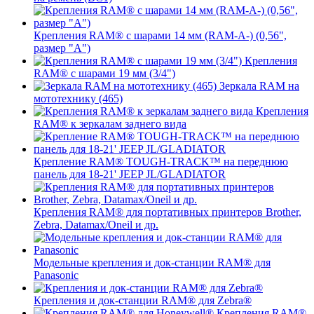
Крепления RAM® с шарами 14 мм (RAM-A-) (0,56",
размер "A")
Крепления
RAM® с шарами 19 мм (3/4")
Зеркала RAM на
мототехнику (465)
Крепления
RAM® к зеркалам заднего вида
Крепление RAM® TOUGH-TRACK™ на переднюю
панель для 18-21' JEEP JL/GLADIATOR
Крепления RAM® для портативных принтеров Brother,
Zebra, Datamax/Oneil и др.
Модельные крепления и док-станции RAM® для
Panasonic
Крепления и док-станции RAM® для Zebra®
Крепления RAM®