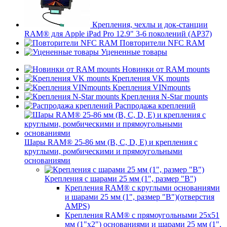
Крепления, чехлы и док-станции
RAM® для Apple iPad Pro 12.9" 3-6 поколений (AP37)
Повторители NFC RAM
Уцененные товары
Новинки от RAM mounts
Крепления VK mounts
Крепления VINmounts
Крепления N-Star mounts
Распродажа креплений
Шары RAM® 25-86 мм (B, C, D, E) и крепления с
круглыми, ромбическими и прямоугольными
основаниями
Крепления с шарами 25 мм (1", размер "B")
Крепления RAM® с круглыми основаниями
и шарами 25 мм (1", размер "B")(отверстия
AMPS)
Крепления RAM® с прямоугольными 25х51
мм (1"х2") основаниями и шарами 25 мм (1",