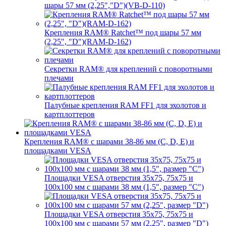
шары 57 мм (2,25","D")(VB-D-110)
Крепления RAM® Ratchet™ под шары 57 мм
(2,25", "D")(RAM-D-162)
Секретки RAM® для креплений с поворотными
плечами
Палубные крепления RAM FF1 для эхолотов и
картплоттеров
Крепления RAM® с шарами 38-86 мм (C, D, E) и
площадками VESA
Площадки VESA отверстия 35x75, 75x75 и
100x100 мм с шарами 38 мм (1,5", размер "C")
Площадки VESA отверстия 35х75, 75x75 и
100x100 мм с шарами 57 мм (2,25", размер "D")