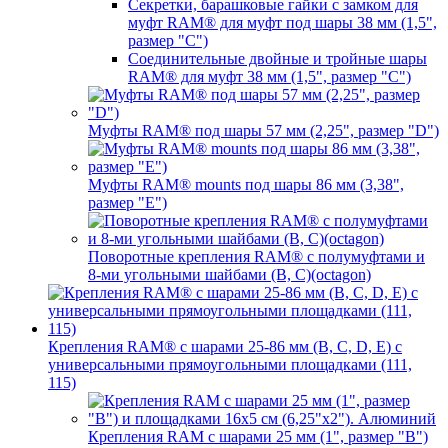
Секретки, барашковые гайки с замком для
муфт RAM® для муфт под шары 38 мм (1,5",
размер "C")
Соединительные двойные и тройные шары
RAM® для муфт 38 мм (1,5", размер "C")
Муфты RAM® под шары 57 мм (2,25", размер "D")
Муфты RAM® mounts под шары 86 мм (3,38",
размер "E")
Поворотные крепления RAM® c полумуфтами и
8-ми угольными шайбами (B, C)(octagon)
Крепления RAM® с шарами 25-86 мм (B, C, D, E) с
универсальными прямоугольными площадками (111,
115)
Крепления RAM с шарами 25 мм (1", размер "B")