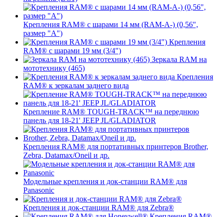
Крепления RAM® с шарами 14 мм (RAM-A-) (0,56",
размер "A")
Крепления
RAM® с шарами 19 мм (3/4")
Зеркала RAM на
мототехнику (465)
Крепления
RAM® к зеркалам заднего вида
Крепление RAM® TOUGH-TRACK™ на переднюю
панель для 18-21' JEEP JL/GLADIATOR
Крепления RAM® для портативных принтеров Brother,
Zebra, Datamax/Oneil и др.
Модельные крепления и док-станции RAM® для
Panasonic
Крепления и док-станции RAM® для Zebra®
Крепления RAM®