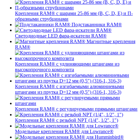
Крепления RAM® с шарами 25-86 мм (B, C, D, E) и П-
образными струбцинами
Подстаканники RAM®
Светодиодные LED фара-искатели RAM®
Магнитные крепления
RAM®
Крепления RAM® с удлиняющими штангами из
высокопрочного композита
Крепления RAM® с изгибаемыми алюминиевыми
штангами из прутка D=12 мм (0,5") (316-1, 316-3)
Крепления RAM® c регулируемыми прямыми штангами
Крепления RAM® с резьбой NPT (1/4", 1/2", 1")
Модельные крепления RAM® для Lowrance®