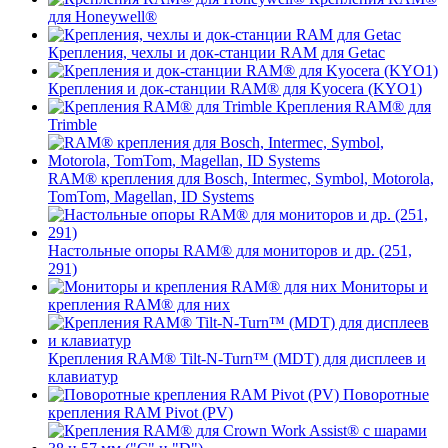
для Honeywell®
Крепления, чехлы и док-станции RAM для Getac
Крепления и док-станции RAM® для Kyocera (KYO1)
Крепления RAM® для
Trimble
RAM® крепления для Bosch, Intermec, Symbol, Motorola,
TomTom, Magellan, ID Systems
Настольные опоры RAM® для мониторов и др. (251,
291)
Мониторы и
крепления RAM® для них
Крепления RAM® Tilt-N-Turn™ (MDT) для дисплеев и
клавиатур
Поворотные
крепления RAM Pivot (PV)