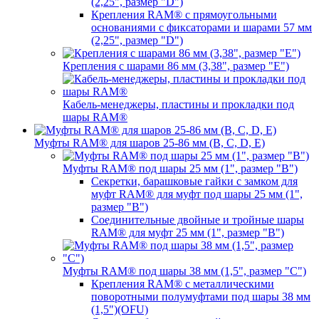
(2,25", размер "D")
Крепления RAM® с прямоугольными
основаниями с фиксаторами и шарами 57 мм
(2,25", размер "D")
Крепления с шарами 86 мм (3,38", размер "E")
Кабель-менеджеры, пластины и прокладки под
шары RAM®
Муфты RAM® для шаров 25-86 мм (B, C, D, E)
Муфты RAM® под шары 25 мм (1", размер "B")
Секретки, барашковые гайки с замком для
муфт RAM® для муфт под шары 25 мм (1",
размер "B")
Соединительные двойные и тройные шары
RAM® для муфт 25 мм (1", размер "B")
Муфты RAM® под шары 38 мм (1,5", размер "C")
Крепления RAM® с металлическими
поворотными полумуфтами под шары 38 мм
(1,5")(OFU)