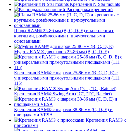
Крепления N-Star mounts
Распродажа креплений
Шары RAM® 25-86 мм (B, C, D, E) и крепления с
круглыми, ромбическими и прямоугольными
основаниями
Муфты RAM® для шаров 25-86 мм (B, C, D, E)
Крепления RAM® с шарами 25-86 мм (B, C, D, E) с
универсальными прямоугольными площадками (111,
115)
Крепления RAM® Swing Arm ("C", "D", Ratchet)
Крепления RAM® с шарами 38-86 мм (C, D, E) и
площадками VESA
Крепления RAM® с
присосками