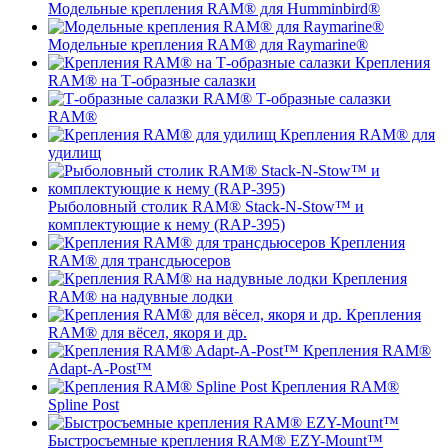
Модельные крепления RAM® для Humminbird®
Модельные крепления RAM® для Raymarine®
Крепления
RAM® на Т-образные салазки
Т-образные салазки
RAM®
Крепления RAM® для
удилищ
Рыболовный столик RAM® Stack-N-Stow™ и
комплектующие к нему (RAP-395)
Крепления
RAM® для трансдьюсеров
Крепления
RAM® на надувные лодки
Крепления
RAM® для вёсел, якоря и др.
Крепления RAM®
Adapt-A-Post™
Крепления RAM®
Spline Post
Быстросъемные крепления RAM® EZY-Mount™