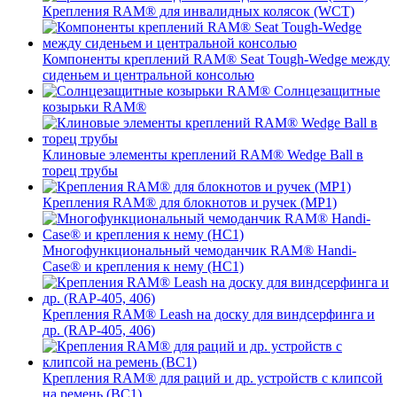
Крепления RAM® для инвалидных колясок (WCT)
Компоненты креплений RAM® Seat Tough-Wedge между
сиденьем и центральной консолью
Солнцезащитные
козырьки RAM®
Клиновые элементы креплений RAM® Wedge Ball в
торец трубы
Крепления RAM® для блокнотов и ручек (MP1)
Многофункциональный чемоданчик RAM® Handi-
Case® и крепления к нему (HC1)
Крепления RAM® Leash на доску для виндсерфинга и
др. (RAP-405, 406)
Крепления RAM® для раций и др. устройств с клипсой
на ремень (BC1)