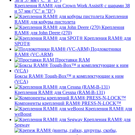
Крепления RAM® для Crown Work Assist® с шарами 38
и 57 мм ("C" и "D")
Крепления
RAM® для кобуры пистолета
Крепления
RAM® для John Deere (270)
Крепления RAM® для
SPOT®
Подлокотники
RAM® (VC-ARM)
Проставки RAM
Боксы RAM® Tough-Box™ и комплектующие к ним
(VCA)
Крепления RAM® для Cessna (RAM-B-131)
Компоненты креплений RAM® PRESS-N-LOCK™
Крепления RAM® для
weBoost
Крепления RAM® для
Segway