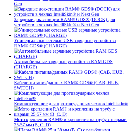
Gen
Зарядные док-станции RAM® GDS® (DOCK) для
устройств в чехлах IntelliSkin® и Next Gen
Универсальные сетевые USB зарядные устройства
RAM® GDS® (CHARGE)
Автомобильные зарядные устройства RAM GDS
(CHARGE)
Кабели питания/данных RAM® GDS® (CAB, HUB,
SWITCH)
Комплектующие для противоударных чехлов Intelliskin®
Мото крепления RAM® и крепления на трубу с шарами
25-57 мм (B, C, D)