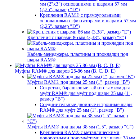
мм (2"х3") основаниями и шарами 57 мм
(2,25", размер "D")
Крепления RAM® с прямоугольными
основаниями с фиксаторами и шарами 57 мм
(2,25", размер "D")
Крепления с шарами 86 мм (3,38", размер "E")
Кабель-менеджеры, пластины и прокладки под
шары RAM®
Муфты RAM® для шаров 25-86 мм (B, C, D, E)
Муфты RAM® под шары 25 мм (1", размер "B")
Секретки, барашковые гайки с замком для
муфт RAM® для муфт под шары 25 мм (1",
размер "B")
Соединительные двойные и тройные шары
RAM® для муфт 25 мм (1", размер "B")
Муфты RAM® под шары 38 мм (1,5", размер "C")
Крепления RAM® с металлическими
поворотными полумуфтами под шары 38 мм