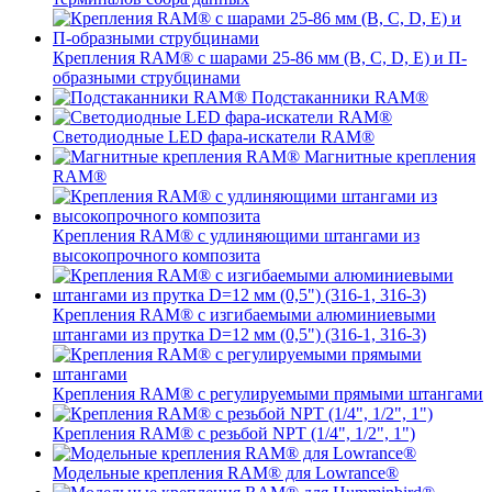
Крепления RAM® с шарами 25-86 мм (B, C, D, E) и П-
образными струбцинами
Подстаканники RAM®
Светодиодные LED фара-искатели RAM®
Магнитные крепления
RAM®
Крепления RAM® с удлиняющими штангами из
высокопрочного композита
Крепления RAM® с изгибаемыми алюминиевыми
штангами из прутка D=12 мм (0,5") (316-1, 316-3)
Крепления RAM® c регулируемыми прямыми штангами
Крепления RAM® с резьбой NPT (1/4", 1/2", 1")
Модельные крепления RAM® для Lowrance®