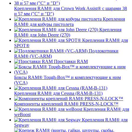
Крепления RAM® для Crown Work Assist® с шарами 38
и 57 мм ("C" и "D")
Крепления
RAM® для кобуры пистолета
Крепления
RAM® для John Deere (270)
Крепления RAM® для
SPOT®
Подлокотники
RAM® (VC-ARM)
Проставки RAM
Боксы RAM® Tough-Box™ и комплектующие к ним
(VCA)
Крепления RAM® для Cessna (RAM-B-131)
Компоненты креплений RAM® PRESS-N-LOCK™
Крепления RAM® для
weBoost
Крепления RAM® для
Segway