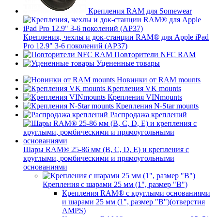
Крепления RAM для Somewear
Крепления, чехлы и док-станции RAM® для Apple iPad
Pro 12.9" 3-6 поколений (AP37)
Повторители NFC RAM
Уцененные товары
Новинки от RAM mounts
Крепления VK mounts
Крепления VINmounts
Крепления N-Star mounts
Распродажа креплений
Шары RAM® 25-86 мм (B, C, D, E) и крепления с
круглыми, ромбическими и прямоугольными
основаниями
Крепления с шарами 25 мм (1", размер "B")
Крепления RAM® с круглыми основаниями
и шарами 25 мм (1", размер "B")(отверстия
AMPS)