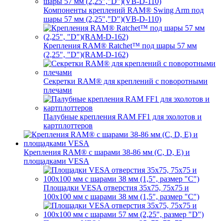
Компоненты креплений RAM® Swing Arm под
шары 57 мм (2,25","D")(VB-D-110)
Крепления RAM® Ratchet™ под шары 57 мм
(2,25", "D")(RAM-D-162)
Секретки RAM® для креплений с поворотными
плечами
Палубные крепления RAM FF1 для эхолотов и
картплоттеров
Крепления RAM® с шарами 38-86 мм (C, D, E) и
площадками VESA
Площадки VESA отверстия 35x75, 75x75 и
100x100 мм с шарами 38 мм (1,5", размер "C")