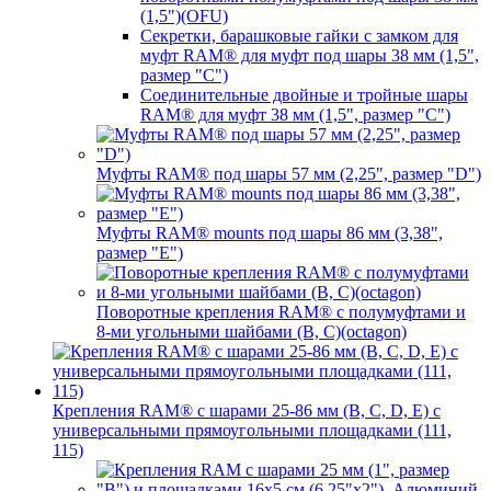
(1,5")(OFU)
Секретки, барашковые гайки с замком для
муфт RAM® для муфт под шары 38 мм (1,5",
размер "C")
Соединительные двойные и тройные шары
RAM® для муфт 38 мм (1,5", размер "C")
Муфты RAM® под шары 57 мм (2,25", размер "D")
Муфты RAM® mounts под шары 86 мм (3,38",
размер "E")
Поворотные крепления RAM® c полумуфтами и
8-ми угольными шайбами (B, C)(octagon)
Крепления RAM® с шарами 25-86 мм (B, C, D, E) с
универсальными прямоугольными площадками (111,
115)