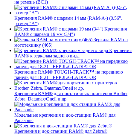
на ремень (BC1)
Крепления RAM® с шарами 14 мм (RAM-A-) (0,56",
размер "A")
Крепления
RAM® с шарами 19 мм (3/4")
Зеркала RAM на
мототехнику (465)
Крепления
RAM® к зеркалам заднего вида
Крепление RAM® TOUGH-TRACK™ на переднюю
панель для 18-21' JEEP JL/GLADIATOR
Крепления RAM® для портативных принтеров Brother,
Zebra, Datamax/Oneil и др.
Модельные крепления и док-станции RAM® для
Panasonic
Крепления и док-станции RAM® для Zebra®