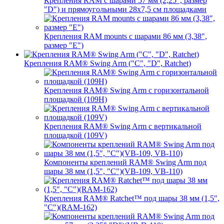
Крепления RAM с шарами 57 мм (2,25", размер
"D") и прямоугольными 28х7,5 см площадками
Крепления RAM mounts с шарами 86 мм (3,38",
размер "E")
Крепления RAM® Swing Arm ("C", "D", Ratchet)
Крепления RAM® Swing Arm с горизонтальной
площадкой (109H)
Крепления RAM® Swing Arm с вертикальной
площадкой (109V)
Компоненты креплений RAM® Swing Arm под
шары 38 мм (1,5", "C")(VB-109, VB-110)
Крепления RAM® Ratchet™ под шары 38 мм (1,5",
"C")(RAM-162)