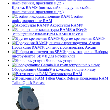
Крепеж RAM® (винты, гайки, шурупы, скобы,
наконечники, проставки и др.)
Стойки
информационные RAM
Аксессуары RAM®
Защищенные клавиатуры RAM® и iKey®
Другие крепления RAM®
Продукция RAM®, снятая с производства. Архив
Наборы
инструментов SBV® для мотоциклов
Доставка, услуги
Оборудование Garmin® и комплектующие к нему
Вентиляторы RAM
Крепления RAM
Tallon Quick Release