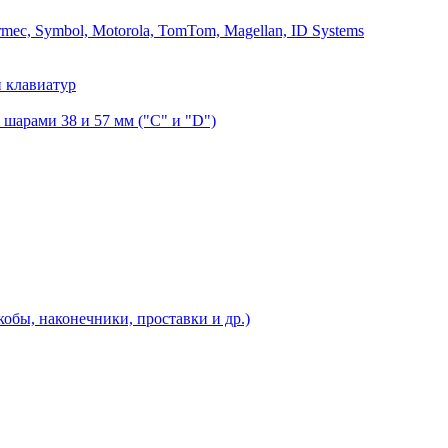
mec, Symbol, Motorola, TomTom, Magellan, ID Systems
 клавиатур
шарами 38 и 57 мм ("C" и "D")
бы, наконечники, проставки и др.)