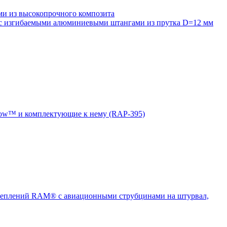
 из высокопрочного композита
 изгибаемыми алюминиевыми штангами из прутка D=12 мм
ow™ и комплектующие к нему (RAP-395)
еплений RAM® с авиационными струбцинами на штурвал,