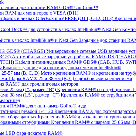
nk
пления и док-станции RAM GDS® Uni-Conn™
ки RAM для мониторов с VESA (D11)
Крепления
Компо
Зарядные док-станции RAM
Универсальные сетевые USB зарядные 
Автомобильные зарядные устройства RAM GDS (CHARG
Кабели питания/данных RAM® GDS® (CAB, HUB, SWI
Комплектующие для противоударных чехлов Intelliskin®
Мото крепления RAM® и крепления на трубу 
Шары RAM® 25 и 38 мм (B, C) с резьбовыми креплениями
ия RAM® для троллинговых моторов
Крепления RAM® со струбцинами Tou
Крепления RAM® со струбцинами To
елосипед
ения RAM® для экшн камер GoPro® и др.
Крепления RAM® для фотоаппаратов и 
Крепления RAM® для сканеров штрихкодов и 
Крепления RAM® с шарами 25-86 мм (B,
ые LED фара-искатели RAM®