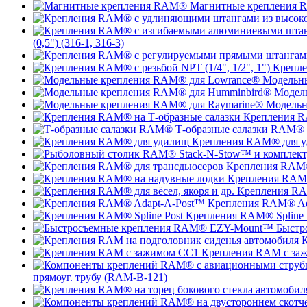
Магнитные крепления
(0,5") (316-1, 316-3)
Крепле
Модельн
Модел
Модельн
Крепления R
Т-образные салазки RAM®
Крепления RAM® для 
Крепления RAM®
Крепления RAM®
Крепления RAM
Крепления RAM® Ad
Крепления RAM® Spline 
Быстр
К
Крепления RAM с за
прямоуг. трубу (RAM-B-121)