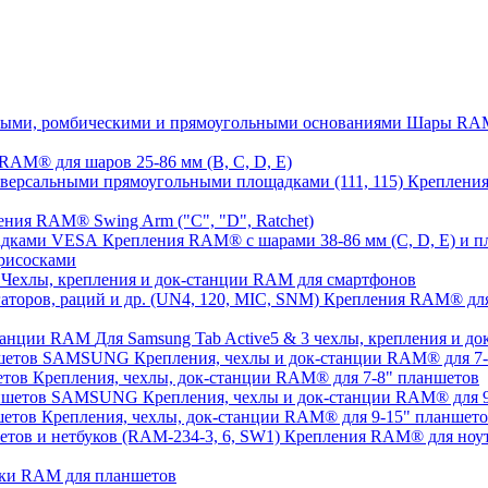
Шары RAM®
AM® для шаров 25-86 мм (B, C, D, E)
Крепления
ния RAM® Swing Arm ("C", "D", Ratchet)
Крепления RAM® с шарами 38-86 мм (C, D, E) и
рисосками
Чехлы, крепления и док-станции RAM для смартфонов
Крепления RAM® для с
Для Samsung Tab Active5 & 3 чехлы, крепления и 
Крепления, чехлы и док-станции RAM® для 
Крепления, чехлы, док-станции RAM® для 7-8" планшетов
Крепления, чехлы и док-станции RAM® для
Крепления, чехлы, док-станции RAM® для 9-15" планшет
Крепления RAM® для ноут
ки RAM для планшетов