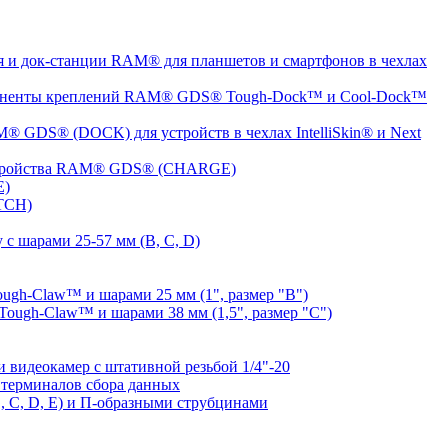
 и док-станции RAM® для планшетов и смартфонов в чехлах
ненты креплений RAM® GDS® Tough-Dock™ и Cool-Dock™
® GDS® (DOCK) для устройств в чехлах IntelliSkin® и Next
устройства RAM® GDS® (CHARGE)
E)
TCH)
с шарами 25-57 мм (B, C, D)
gh-Claw™ и шарами 25 мм (1", размер "B")
ugh-Claw™ и шарами 38 мм (1,5", размер "C")
видеокамер с штативной резьбой 1/4"-20
терминалов сбора данных
 C, D, E) и П-образными струбцинами