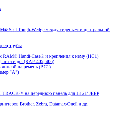
о
® Seat Tough-Wedge между сиденьем и центральной
орец трубы
 RAM® Handi-Case® и крепления к нему (HC1)
инга и др. (RAP-405, 406)
клипсой на ремень (BC1)
змер "A")
RACK™ на переднюю панель для 18-21' JEEP
теров Brother, Zebra, Datamax/Oneil и др.