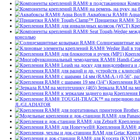
Комп
Аквабоксы RAM® Aqua
Прищепки RAM® To
Кре
консолью
Солнцезащитные к
Крепле
Крепления RA
Зеркала RAM на мо
Крепления 
JL/GLADIATOR
Креплени
Крепления RAM® д
Крепл