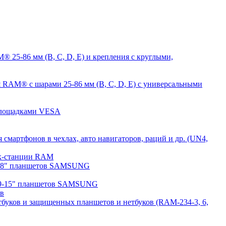
 25-86 мм (B, C, D, E) и крепления с круглыми,
 RAM® с шарами 25-86 мм (B, C, D, E) с универсальными
 площадками VESA
мартфонов в чехлах, авто навигаторов, раций и др. (UN4,
док-станции RAM
7-8" планшетов SAMSUNG
 9-15" планшетов SAMSUNG
ов
буков и защищенных планшетов и нетбуков (RAM-234-3, 6,