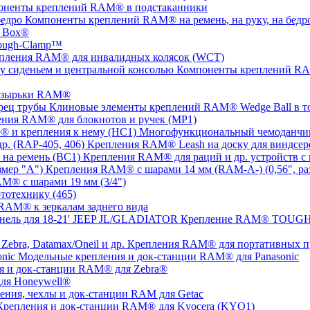
оненты креплений RAM® в подстаканники
Компоненты креплений RAM® на ремень, на руку, на бедр
 Box®
ugh-Clamp™
пления RAM® для инвалидных колясок (WCT)
Компоненты креплений RAM
озырьки RAM®
Клиновые элементы креплений RAM® Wedge Ball в т
ния RAM® для блокнотов и ручек (MP1)
Многофункциональный чемоданчик
Крепления RAM® Leash на доску для виндсерф
Крепления RAM® для раций и др. устройств с 
Крепления RAM® с шарами 14 мм (RAM-A-) (0,56", ра
M® с шарами 19 мм (3/4")
тотехнику (465)
RAM® к зеркалам заднего вида
Крепление RAM® TOUGH-T
Крепления RAM® для портативных прин
Модельные крепления и док-станции RAM® для Panasonic
я и док-станции RAM® для Zebra®
ля Honeywell®
ения, чехлы и док-станции RAM для Getac
Крепления и док-станции RAM® для Kyocera (KYO1)