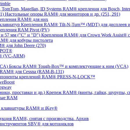
imble
RAM® крепления для Bosch, Inter
Настольные опоры RAM® для мониторов и др. (251, 291)
репления RAM® для них
Крепления RAM® Tilt-N-Turn™ (MDT) для дисплеев и
епления RAM Pivot (PV)
Крепления RAM® для Crown Work Assist® с 
M® для кобуры пистолета
 для John Deere (270)
SPOT®
® (VC-ARM)
Боксы RAM® Tough-Box™ и комплектующие к ним (VCA)
 RAM® для Cessna (RAM-B-131)
мпоненты креплений RAM® PRESS-N-LOCK™
weBoost
egway
Крепеж RAM® (винты, гайки, шурупы, ско
ные RAM
 клавиатуры RAM® и iKey®
укция RAM®, снятая с производства. Архив
инструментов SBV® для мотоциклов