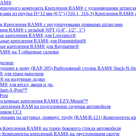
 RAM®
Крепления RAM® с удлиняющими штангами
Крепления RAM® с
Крепления RAM® c регулируемыми прямыми штангами
ния RAM® с резьбой NPT (1/4", 1/2", 1")
ые крепления RAM® для Lowrance®
ьные крепления RAM® для Humminbird®
ые крепления RAM® для Raymarine®
AM® на Т-образные салазки
удилищ
Рыболовный столик RAM® Stack-N-St
 для трансдьюсеров
 на надувные лодки
® для вёсел, якоря и др.
apt-A-Post™
Post
осъемные крепления RAM® EZY-Mount™
репления RAM на подголовник сиденья автомобиля
жимом СС1
Компоненты кр
Крепления RAM® на торец бокового стекла автомобиля
Компоненты креплений RAM® на двустороннем скотче