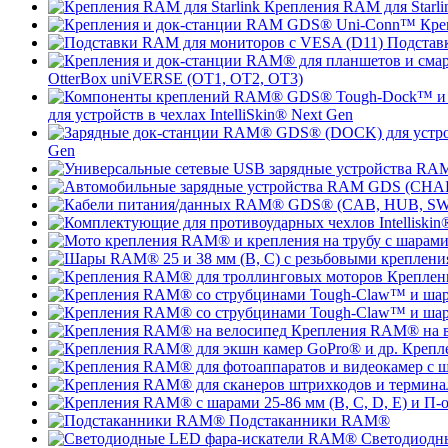
Крепления RAM для Starli
Кре
Подстав
OtterBox uniVERSE (OT1, OT2, OT3)
для устройств в чехлах IntelliSkin® Next Gen
Gen
Креплен
Крепления RAM® на в
Крепл
Подстаканники RAM®
Светодиодн