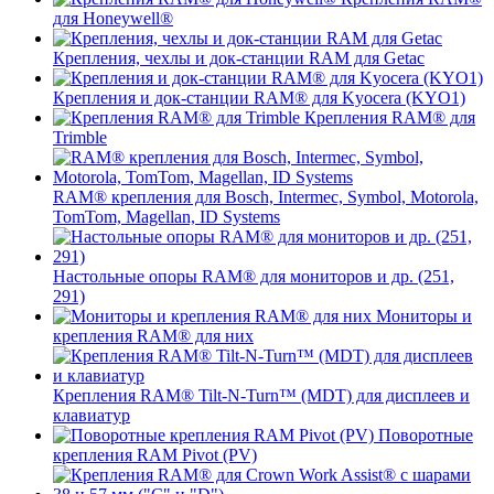
для Honeywell®
Крепления, чехлы и док-станции RAM для Getac
Крепления и док-станции RAM® для Kyocera (KYO1)
Крепления RAM® для
Trimble
RAM® крепления для Bosch, Intermec, Symbol, Motorola,
TomTom, Magellan, ID Systems
Настольные опоры RAM® для мониторов и др. (251,
291)
Мониторы и
крепления RAM® для них
Крепления RAM® Tilt-N-Turn™ (MDT) для дисплеев и
клавиатур
Поворотные
крепления RAM Pivot (PV)