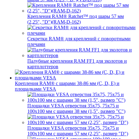
Крепления RAM® Ratchet™ под шары 57 мм
(2,25", "D")(RAM-D-162)
Секретки RAM® для креплений с поворотными
плечами
Палубные крепления RAM FF1 для эхолотов и
картплоттеров
Крепления RAM® с шарами 38-86 мм (C, D, E) и
площадками VESA
Площадки VESA отверстия 35x75, 75x75 и
100x100 мм с шарами 38 мм (1,5", размер "C")
Площадки VESA отверстия 35х75, 75x75 и
100x100 мм с шарами 57 мм (2,25", размер "D")