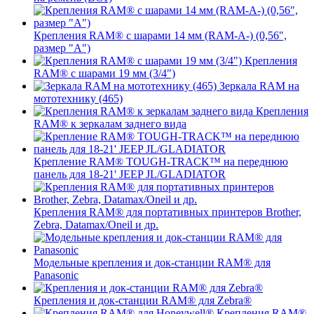
Крепления RAM® с шарами 14 мм (RAM-A-) (0,56",
размер "A")
Крепления
RAM® с шарами 19 мм (3/4")
Зеркала RAM на
мототехнику (465)
Крепления
RAM® к зеркалам заднего вида
Крепление RAM® TOUGH-TRACK™ на переднюю
панель для 18-21' JEEP JL/GLADIATOR
Крепления RAM® для портативных принтеров Brother,
Zebra, Datamax/Oneil и др.
Модельные крепления и док-станции RAM® для
Panasonic
Крепления и док-станции RAM® для Zebra®
Крепления RAM®