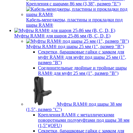
Крепления с шарами 86 мм (3,38", размер "E")
Кабель-менеджеры, пластины и прокладки под
шары RAM®
Муфты RAM® для шаров 25-86 мм (B, C, D, E)
Муфты RAM® под шары 25 мм (1", размер "B")
Секретки, барашковые гайки с замком для
муфт RAM® для муфт под шары 25 мм (1",
размер "B")
Соединительные двойные и тройные шары
RAM® для муфт 25 мм (1", размер "B")
Муфты RAM® под шары 38 мм
(1,5", размер "C")
Крепления RAM® с металлическими
поворотными полумуфтами под шары 38 мм
(1,5")(OFU)
Секретки, барашковые гайки с замком для