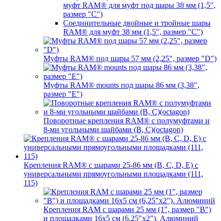
муфт RAM® для муфт под шары 38 мм (1,5",
размер "C")
Соединительные двойные и тройные шары
RAM® для муфт 38 мм (1,5", размер "C")
Муфты RAM® под шары 57 мм (2,25", размер "D")
Муфты RAM® mounts под шары 86 мм (3,38",
размер "E")
Поворотные крепления RAM® c полумуфтами и
8-ми угольными шайбами (B, C)(octagon)
Крепления RAM® с шарами 25-86 мм (B, C, D, E) с
универсальными прямоугольными площадками (111,
115)
Крепления RAM с шарами 25 мм (1", размер "B")
и площадками 16х5 см (6,25"х2"). Алюминий