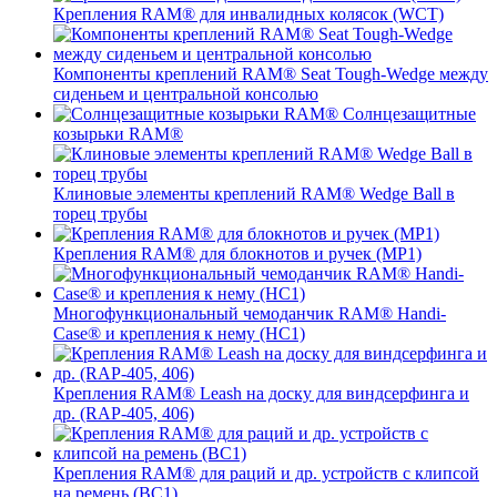
Крепления RAM® для инвалидных колясок (WCT)
Компоненты креплений RAM® Seat Tough-Wedge между
сиденьем и центральной консолью
Солнцезащитные
козырьки RAM®
Клиновые элементы креплений RAM® Wedge Ball в
торец трубы
Крепления RAM® для блокнотов и ручек (MP1)
Многофункциональный чемоданчик RAM® Handi-
Case® и крепления к нему (HC1)
Крепления RAM® Leash на доску для виндсерфинга и
др. (RAP-405, 406)
Крепления RAM® для раций и др. устройств с клипсой
на ремень (BC1)