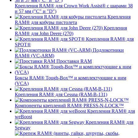
Крепления RAM® для Crown Work Assist® с шарами 38
и 57 мм ("C" и "D")
Крепления
RAM® для кобуры пистолета
Крепления
RAM® для John Deere (270)
Крепления RAM® для
SPOT®
Подлокотники
RAM® (VC-ARM)
Проставки RAM
Боксы RAM® Tough-Box™ и комплектующие к ним
(VCA)
Крепления RAM® для Cessna (RAM-B-131)
Компоненты креплений RAM® PRESS-N-LOCK™
Крепления RAM® для
weBoost
Крепления RAM® для
Segway