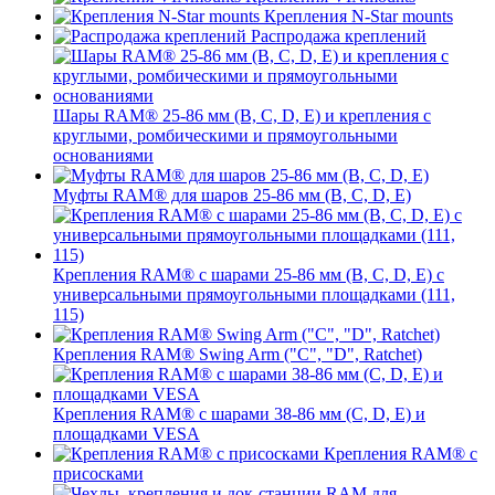
Крепления N-Star mounts
Распродажа креплений
Шары RAM® 25-86 мм (B, C, D, E) и крепления с
круглыми, ромбическими и прямоугольными
основаниями
Муфты RAM® для шаров 25-86 мм (B, C, D, E)
Крепления RAM® с шарами 25-86 мм (B, C, D, E) с
универсальными прямоугольными площадками (111,
115)
Крепления RAM® Swing Arm ("C", "D", Ratchet)
Крепления RAM® с шарами 38-86 мм (C, D, E) и
площадками VESA
Крепления RAM® с
присосками