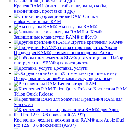
Крепеж RAM® (винты, гайки, шурупы, скобы,
наконечники, проставки и др.)
Стойки
информационные RAM
Аксессуары RAM®
Защищенные клавиатуры RAM® и iKey®
Другие крепления RAM®
Продукция RAM®, снятая с производства. Архив
Наборы
инструментов SBV® для мотоциклов
Доставка, услуги
Оборудование Garmin® и комплектующие к нему
Вентиляторы RAM
Крепления RAM
Tallon Quick Release
Крепления RAM для
Somewear
Крепления, чехлы и док-станции RAM® для Apple iPad
Pro 12.9" 3-6 поколений (AP37)