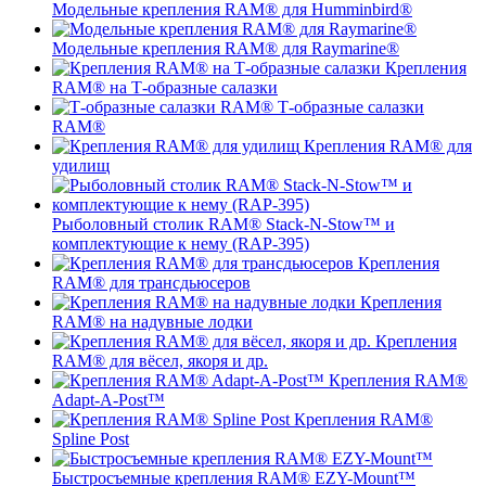
Модельные крепления RAM® для Humminbird®
Модельные крепления RAM® для Raymarine®
Крепления
RAM® на Т-образные салазки
Т-образные салазки
RAM®
Крепления RAM® для
удилищ
Рыболовный столик RAM® Stack-N-Stow™ и
комплектующие к нему (RAP-395)
Крепления
RAM® для трансдьюсеров
Крепления
RAM® на надувные лодки
Крепления
RAM® для вёсел, якоря и др.
Крепления RAM®
Adapt-A-Post™
Крепления RAM®
Spline Post
Быстросъемные крепления RAM® EZY-Mount™