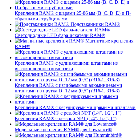
Крепления RAM® с шарами 25-86 мм (B, C, D, E) и П-
образными струбцинами
Подстаканники RAM®
Светодиодные LED фара-искатели RAM®
Магнитные крепления
RAM®
Крепления RAM® с удлиняющими штангами из
высокопрочного композита
Крепления RAM® с изгибаемыми алюминиевыми
штангами из прутка D=12 мм (0,5") (316-1, 316-3)
Крепления RAM® c регулируемыми прямыми штангами
Крепления RAM® с резьбой NPT (1/4", 1/2", 1")
Модельные крепления RAM® для Lowrance®