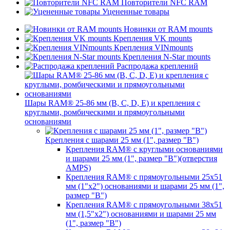
Повторители NFC RAM
Уцененные товары
Новинки от RAM mounts
Крепления VK mounts
Крепления VINmounts
Крепления N-Star mounts
Распродажа креплений
Шары RAM® 25-86 мм (B, C, D, E) и крепления с
круглыми, ромбическими и прямоугольными
основаниями
Крепления с шарами 25 мм (1", размер "B")
Крепления RAM® с круглыми основаниями
и шарами 25 мм (1", размер "B")(отверстия
AMPS)
Крепления RAM® с прямоугольными 25х51
мм (1"х2") основаниями и шарами 25 мм (1",
размер "B")
Крепления RAM® с прямоугольными 38х51
мм (1,5"х2") основаниями и шарами 25 мм
(1", размер "B")