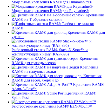
Модельные крепления RAM® для Humminbird®
Модельные крепления RAM® для Raymarine®
Крепления
RAM® на Т-образные салазки
Т-образные салазки
RAM®
Крепления RAM® для
удилищ
Рыболовный столик RAM® Stack-N-Stow™ и
комплектующие к нему (RAP-395)
Крепления
RAM® для трансдьюсеров
Крепления
RAM® на надувные лодки
Крепления
RAM® для вёсел, якоря и др.
Крепления RAM®
Adapt-A-Post™
Крепления RAM®
Spline Post
Быстросъемные крепления RAM® EZY-Mount™