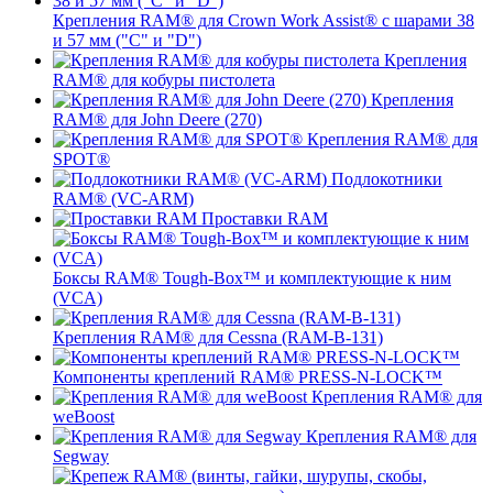
Крепления RAM® для Crown Work Assist® с шарами 38
и 57 мм ("C" и "D")
Крепления
RAM® для кобуры пистолета
Крепления
RAM® для John Deere (270)
Крепления RAM® для
SPOT®
Подлокотники
RAM® (VC-ARM)
Проставки RAM
Боксы RAM® Tough-Box™ и комплектующие к ним
(VCA)
Крепления RAM® для Cessna (RAM-B-131)
Компоненты креплений RAM® PRESS-N-LOCK™
Крепления RAM® для
weBoost
Крепления RAM® для
Segway