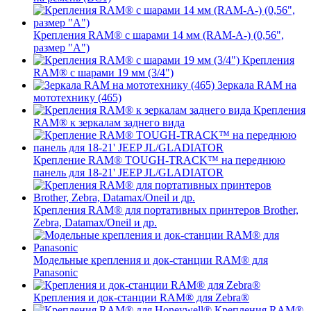
Крепления RAM® с шарами 14 мм (RAM-A-) (0,56",
размер "A")
Крепления
RAM® с шарами 19 мм (3/4")
Зеркала RAM на
мототехнику (465)
Крепления
RAM® к зеркалам заднего вида
Крепление RAM® TOUGH-TRACK™ на переднюю
панель для 18-21' JEEP JL/GLADIATOR
Крепления RAM® для портативных принтеров Brother,
Zebra, Datamax/Oneil и др.
Модельные крепления и док-станции RAM® для
Panasonic
Крепления и док-станции RAM® для Zebra®
Крепления RAM®