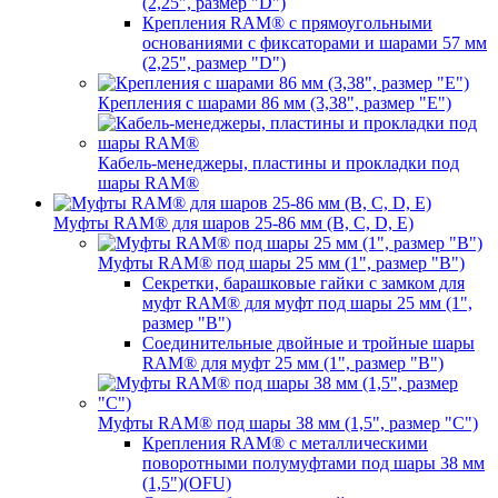
(2,25", размер "D")
Крепления RAM® с прямоугольными
основаниями с фиксаторами и шарами 57 мм
(2,25", размер "D")
Крепления с шарами 86 мм (3,38", размер "E")
Кабель-менеджеры, пластины и прокладки под
шары RAM®
Муфты RAM® для шаров 25-86 мм (B, C, D, E)
Муфты RAM® под шары 25 мм (1", размер "B")
Секретки, барашковые гайки с замком для
муфт RAM® для муфт под шары 25 мм (1",
размер "B")
Соединительные двойные и тройные шары
RAM® для муфт 25 мм (1", размер "B")
Муфты RAM® под шары 38 мм (1,5", размер "C")
Крепления RAM® с металлическими
поворотными полумуфтами под шары 38 мм
(1,5")(OFU)