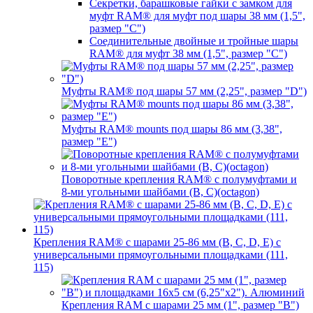
Секретки, барашковые гайки с замком для
муфт RAM® для муфт под шары 38 мм (1,5",
размер "C")
Соединительные двойные и тройные шары
RAM® для муфт 38 мм (1,5", размер "C")
Муфты RAM® под шары 57 мм (2,25", размер "D")
Муфты RAM® mounts под шары 86 мм (3,38",
размер "E")
Поворотные крепления RAM® c полумуфтами и
8-ми угольными шайбами (B, C)(octagon)
Крепления RAM® с шарами 25-86 мм (B, C, D, E) с
универсальными прямоугольными площадками (111,
115)
Крепления RAM с шарами 25 мм (1", размер "B")