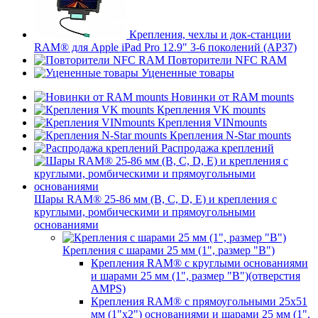
Крепления, чехлы и док-станции
RAM® для Apple iPad Pro 12.9" 3-6 поколений (AP37)
Повторители NFC RAM
Уцененные товары
Новинки от RAM mounts
Крепления VK mounts
Крепления VINmounts
Крепления N-Star mounts
Распродажа креплений
Шары RAM® 25-86 мм (B, C, D, E) и крепления с
круглыми, ромбическими и прямоугольными
основаниями
Крепления с шарами 25 мм (1", размер "B")
Крепления RAM® с круглыми основаниями
и шарами 25 мм (1", размер "B")(отверстия
AMPS)
Крепления RAM® с прямоугольными 25х51
мм (1"х2") основаниями и шарами 25 мм (1",