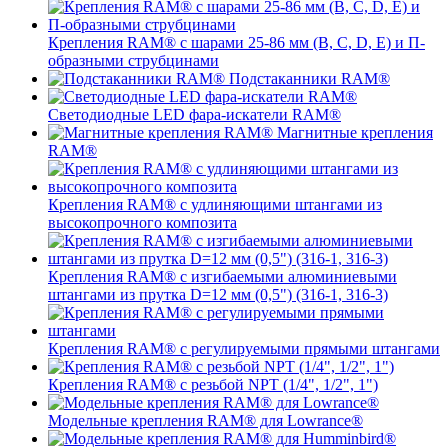
Крепления RAM® с шарами 25-86 мм (B, C, D, E) и П-
образными струбцинами
Подстаканники RAM®
Светодиодные LED фара-искатели RAM®
Магнитные крепления
RAM®
Крепления RAM® с удлиняющими штангами из
высокопрочного композита
Крепления RAM® с изгибаемыми алюминиевыми
штангами из прутка D=12 мм (0,5") (316-1, 316-3)
Крепления RAM® c регулируемыми прямыми штангами
Крепления RAM® с резьбой NPT (1/4", 1/2", 1")
Модельные крепления RAM® для Lowrance®