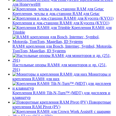
для Honeywell®
Крепления, чехлы и док-станции RAM для Getac
Крепления и док-станции RAM® для Kyocera (KYO1)
Крепления RAM® для
Trimble
RAM® крепления для Bosch, Intermec, Symbol, Motorola,
TomTom, Magellan, ID Systems
Настольные опоры RAM® для мониторов и др. (251,
291)
Мониторы и
крепления RAM® для них
Крепления RAM® Tilt-N-Turn™ (MDT) для дисплеев и
клавиатур
Поворотные
крепления RAM Pivot (PV)