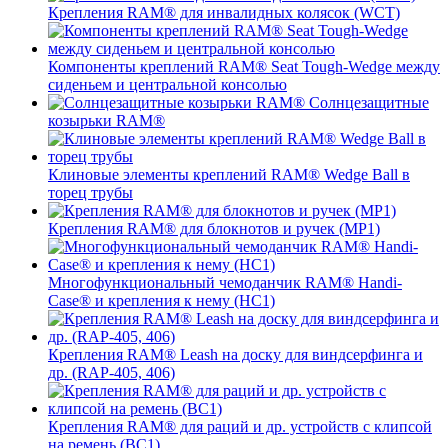
Крепления RAM® для инвалидных колясок (WCT)
Компоненты креплений RAM® Seat Tough-Wedge между
сиденьем и центральной консолью
Солнцезащитные
козырьки RAM®
Клиновые элементы креплений RAM® Wedge Ball в
торец трубы
Крепления RAM® для блокнотов и ручек (MP1)
Многофункциональный чемоданчик RAM® Handi-
Case® и крепления к нему (HC1)
Крепления RAM® Leash на доску для виндсерфинга и
др. (RAP-405, 406)
Крепления RAM® для раций и др. устройств с клипсой
на ремень (BC1)