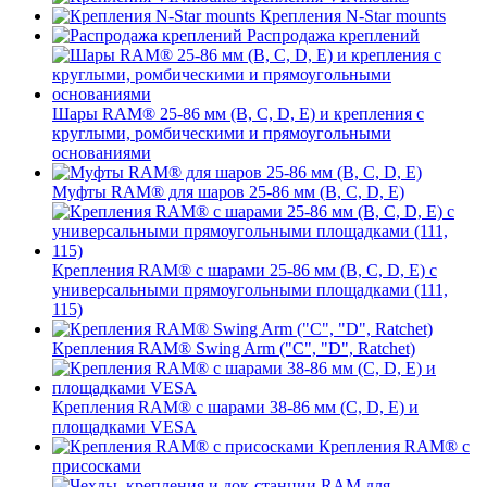
Крепления N-Star mounts
Распродажа креплений
Шары RAM® 25-86 мм (B, C, D, E) и крепления с
круглыми, ромбическими и прямоугольными
основаниями
Муфты RAM® для шаров 25-86 мм (B, C, D, E)
Крепления RAM® с шарами 25-86 мм (B, C, D, E) с
универсальными прямоугольными площадками (111,
115)
Крепления RAM® Swing Arm ("C", "D", Ratchet)
Крепления RAM® с шарами 38-86 мм (C, D, E) и
площадками VESA
Крепления RAM® с
присосками