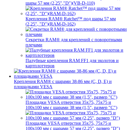
шары 57 мм (2,25","D")(VB-D-110)
Крепления RAM® Ratchet™ под шары 57 мм
(2,25", "D")(RAM-D-162)
Секретки RAM® для креплений с поворотными
плечами
Палубные крепления RAM FF1 для эхолотов и
картплоттеров
Крепления RAM® с шарами 38-86 мм (C, D, E) и
площадками VESA
Площадки VESA отверстия 35x75, 75x75 и
100x100 мм с шарами 38 мм (1,5", размер "C")
Площадки VESA отверстия 35х75, 75x75 и
100x100 мм с шарами 57 мм (2,25", размер "D")