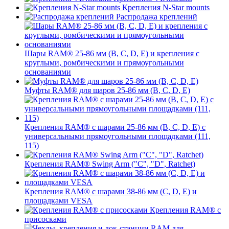
Крепления N-Star mounts
Распродажа креплений
Шары RAM® 25-86 мм (B, C, D, E) и крепления с
круглыми, ромбическими и прямоугольными
основаниями
Муфты RAM® для шаров 25-86 мм (B, C, D, E)
Крепления RAM® с шарами 25-86 мм (B, C, D, E) с
универсальными прямоугольными площадками (111,
115)
Крепления RAM® Swing Arm ("C", "D", Ratchet)
Крепления RAM® с шарами 38-86 мм (C, D, E) и
площадками VESA
Крепления RAM® с
присосками