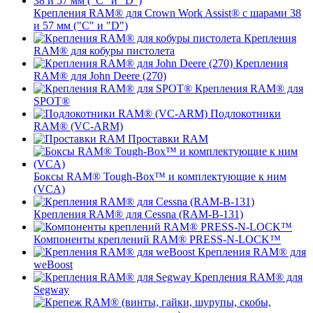
Крепления RAM® для Crown Work Assist® с шарами 38
и 57 мм ("C" и "D")
Крепления
RAM® для кобуры пистолета
Крепления
RAM® для John Deere (270)
Крепления RAM® для
SPOT®
Подлокотники
RAM® (VC-ARM)
Проставки RAM
Боксы RAM® Tough-Box™ и комплектующие к ним
(VCA)
Крепления RAM® для Cessna (RAM-B-131)
Компоненты креплений RAM® PRESS-N-LOCK™
Крепления RAM® для
weBoost
Крепления RAM® для
Segway