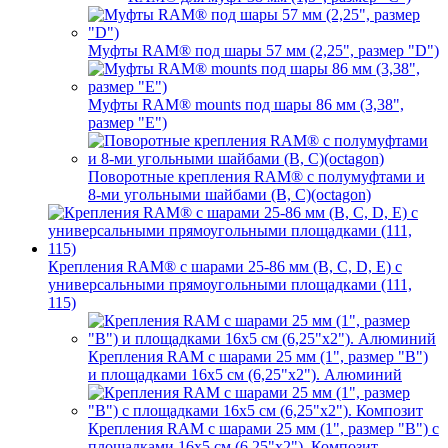
Муфты RAM® под шары 57 мм (2,25", размер "D")
Муфты RAM® mounts под шары 86 мм (3,38",
размер "E")
Поворотные крепления RAM® c полумуфтами и
8-ми угольными шайбами (B, C)(octagon)
Крепления RAM® с шарами 25-86 мм (B, C, D, E) с
универсальными прямоугольными площадками (111,
115)
Крепления RAM с шарами 25 мм (1", размер "B")
и площадками 16х5 см (6,25"х2"). Алюминий
Крепления RAM с шарами 25 мм (1", размер "B") с
площадками 16х5 см (6,25"х2"). Композит