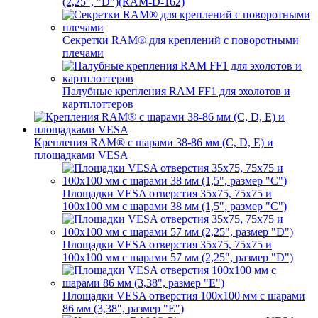
(2,25", "D")(RAM-D-162)
Секретки RAM® для креплений с поворотными
плечами
Палубные крепления RAM FF1 для эхолотов и
картплоттеров
Крепления RAM® с шарами 38-86 мм (C, D, E) и
площадками VESA
Площадки VESA отверстия 35x75, 75x75 и
100x100 мм с шарами 38 мм (1,5", размер "C")
Площадки VESA отверстия 35х75, 75x75 и
100x100 мм с шарами 57 мм (2,25", размер "D")
Площадки VESA отверстия 100x100 мм с шарами
86 мм (3,38", размер "E")