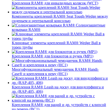
Крепления RAM® для инвалидных колясок (WCT)
Компоненты креплений RAM® Seat Tough-Wedge между
сиденьем и центральной консолью
Солнцезащитные
козырьки RAM®
Клиновые элементы креплений RAM® Wedge Ball в
торец трубы
Крепления RAM® для блокнотов и ручек (MP1)
Многофункциональный чемоданчик RAM® Handi-
Case® и крепления к нему (HC1)
Крепления RAM® Leash на доску для виндсерфинга и
др. (RAP-405, 406)
Крепления RAM® для раций и др. устройств с клипсой
на ремень (BC1)