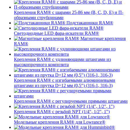
Крепления RAM® с шарами 25-86 мм (B, C, D, E) и П-
образными струбцинами
Подстаканники RAM®
Светодиодные LED фара-искатели RAM®
Магнитные крепления
RAM®
Крепления RAM® с удлиняющими штангами из
высокопрочного композита
Крепления RAM® с изгибаемыми алюминиевыми
штангами из прутка D=12 мм (0,5") (316-1, 316-3)
Крепления RAM® c регулируемыми прямыми штангами
Крепления RAM® с резьбой NPT (1/4", 1/2", 1")
Модельные крепления RAM® для Lowrance®