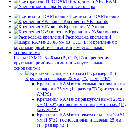
Повторители NFC RAM
Уцененные товары
Новинки от RAM mounts
Крепления VK mounts
Крепления VINmounts
Крепления N-Star mounts
Распродажа креплений
Шары RAM® 25-86 мм (B, C, D, E) и крепления с
круглыми, ромбическими и прямоугольными
основаниями
Крепления с шарами 25 мм (1", размер "B")
Крепления RAM® с круглыми основаниями
и шарами 25 мм (1", размер "B")(отверстия
AMPS)
Крепления RAM® с прямоугольными 25х51
мм (1"х2") основаниями и шарами 25 мм (1",
размер "B")
Крепления RAM® с прямоугольными 38х51
мм (1,5"х2") основаниями и шарами 25 мм
(1", размер "B")