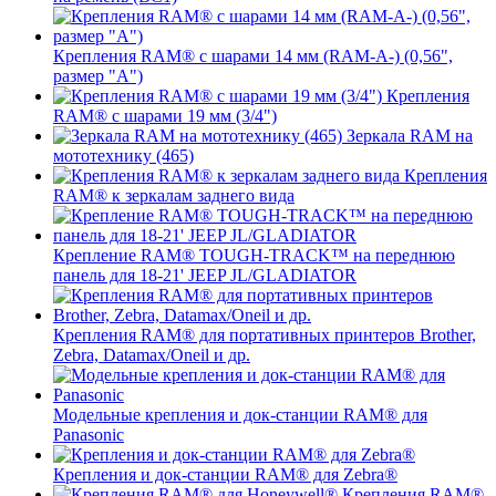
Крепления RAM® с шарами 14 мм (RAM-A-) (0,56",
размер "A")
Крепления
RAM® с шарами 19 мм (3/4")
Зеркала RAM на
мототехнику (465)
Крепления
RAM® к зеркалам заднего вида
Крепление RAM® TOUGH-TRACK™ на переднюю
панель для 18-21' JEEP JL/GLADIATOR
Крепления RAM® для портативных принтеров Brother,
Zebra, Datamax/Oneil и др.
Модельные крепления и док-станции RAM® для
Panasonic
Крепления и док-станции RAM® для Zebra®
Крепления RAM®