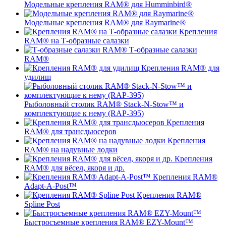
Модельные крепления RAM® для Humminbird®
Модельные крепления RAM® для Raymarine®
Крепления
RAM® на Т-образные салазки
Т-образные салазки
RAM®
Крепления RAM® для
удилищ
Рыболовный столик RAM® Stack-N-Stow™ и
комплектующие к нему (RAP-395)
Крепления
RAM® для трансдьюсеров
Крепления
RAM® на надувные лодки
Крепления
RAM® для вёсел, якоря и др.
Крепления RAM®
Adapt-A-Post™
Крепления RAM®
Spline Post
Быстросъемные крепления RAM® EZY-Mount™