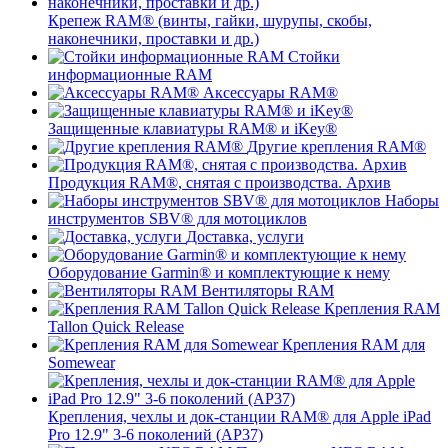
Крепеж RAM® (винты, гайки, шурупы, скобы,
наконечники, проставки и др.)
Стойки
информационные RAM
Аксессуары RAM®
Защищенные клавиатуры RAM® и iKey®
Другие крепления RAM®
Продукция RAM®, снятая с производства. Архив
Наборы
инструментов SBV® для мотоциклов
Доставка, услуги
Оборудование Garmin® и комплектующие к нему
Вентиляторы RAM
Крепления RAM
Tallon Quick Release
Крепления RAM для
Somewear
Крепления, чехлы и док-станции RAM® для Apple iPad
Pro 12.9" 3-6 поколений (AP37)