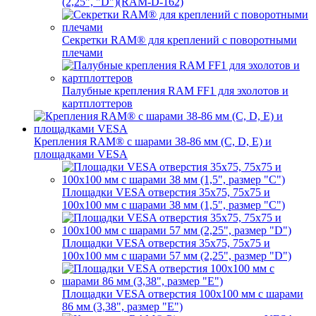
(2,25", "D")(RAM-D-162)
Секретки RAM® для креплений с поворотными
плечами
Палубные крепления RAM FF1 для эхолотов и
картплоттеров
Крепления RAM® с шарами 38-86 мм (C, D, E) и
площадками VESA
Площадки VESA отверстия 35x75, 75x75 и
100x100 мм с шарами 38 мм (1,5", размер "C")
Площадки VESA отверстия 35х75, 75x75 и
100x100 мм с шарами 57 мм (2,25", размер "D")
Площадки VESA отверстия 100x100 мм с шарами
86 мм (3,38", размер "E")