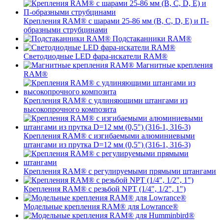
Крепления RAM® с шарами 25-86 мм (B, C, D, E) и П-
образными струбцинами
Подстаканники RAM®
Светодиодные LED фара-искатели RAM®
Магнитные крепления
RAM®
Крепления RAM® с удлиняющими штангами из
высокопрочного композита
Крепления RAM® с изгибаемыми алюминиевыми
штангами из прутка D=12 мм (0,5") (316-1, 316-3)
Крепления RAM® c регулируемыми прямыми штангами
Крепления RAM® с резьбой NPT (1/4", 1/2", 1")
Модельные крепления RAM® для Lowrance®