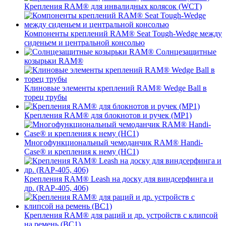
Крепления RAM® для инвалидных колясок (WCT)
Компоненты креплений RAM® Seat Tough-Wedge между
сиденьем и центральной консолью
Солнцезащитные
козырьки RAM®
Клиновые элементы креплений RAM® Wedge Ball в
торец трубы
Крепления RAM® для блокнотов и ручек (MP1)
Многофункциональный чемоданчик RAM® Handi-
Case® и крепления к нему (HC1)
Крепления RAM® Leash на доску для виндсерфинга и
др. (RAP-405, 406)
Крепления RAM® для раций и др. устройств с клипсой
на ремень (BC1)