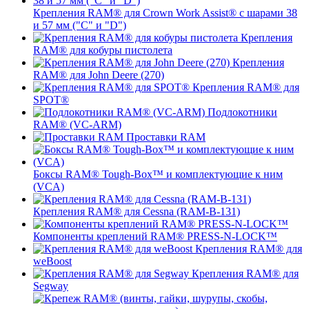
Крепления RAM® для Crown Work Assist® с шарами 38
и 57 мм ("C" и "D")
Крепления
RAM® для кобуры пистолета
Крепления
RAM® для John Deere (270)
Крепления RAM® для
SPOT®
Подлокотники
RAM® (VC-ARM)
Проставки RAM
Боксы RAM® Tough-Box™ и комплектующие к ним
(VCA)
Крепления RAM® для Cessna (RAM-B-131)
Компоненты креплений RAM® PRESS-N-LOCK™
Крепления RAM® для
weBoost
Крепления RAM® для
Segway