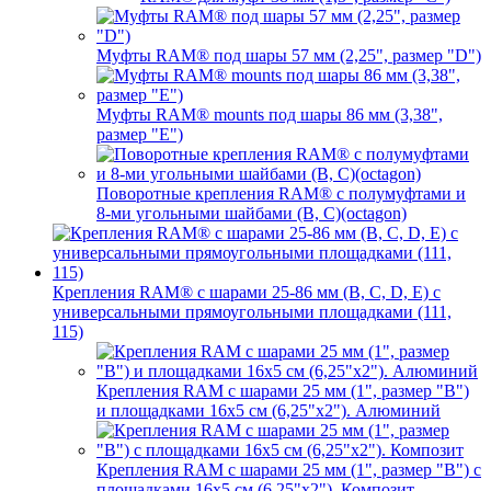
Муфты RAM® под шары 57 мм (2,25", размер "D")
Муфты RAM® mounts под шары 86 мм (3,38",
размер "E")
Поворотные крепления RAM® c полумуфтами и
8-ми угольными шайбами (B, C)(octagon)
Крепления RAM® с шарами 25-86 мм (B, C, D, E) с
универсальными прямоугольными площадками (111,
115)
Крепления RAM с шарами 25 мм (1", размер "B")
и площадками 16х5 см (6,25"х2"). Алюминий
Крепления RAM с шарами 25 мм (1", размер "B") с
площадками 16х5 см (6,25"х2"). Композит