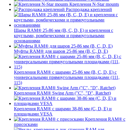
Крепления N-Star mounts
Распродажа креплений
Шары RAM® 25-86 мм (B, C, D, E) и крепления с
круглыми, ромбическими и прямоугольными
основаниями
Муфты RAM® для шаров 25-86 мм (B, C, D, E)
Крепления RAM® с шарами 25-86 мм (B, C, D, E) с
универсальными прямоугольными площадками (111,
115)
Крепления RAM® Swing Arm ("C", "D", Ratchet)
Крепления RAM® с шарами 38-86 мм (C, D, E) и
площадками VESA
Крепления RAM® с
присосками