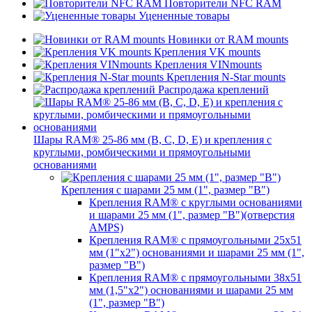
Повторители NFC RAM
Уцененные товары
Новинки от RAM mounts
Крепления VK mounts
Крепления VINmounts
Крепления N-Star mounts
Распродажа креплений
Шары RAM® 25-86 мм (B, C, D, E) и крепления с
круглыми, ромбическими и прямоугольными
основаниями
Крепления с шарами 25 мм (1", размер "B")
Крепления RAM® с круглыми основаниями
и шарами 25 мм (1", размер "B")(отверстия
AMPS)
Крепления RAM® с прямоугольными 25х51
мм (1"х2") основаниями и шарами 25 мм (1",
размер "B")
Крепления RAM® с прямоугольными 38х51
мм (1,5"х2") основаниями и шарами 25 мм
(1", размер "B")