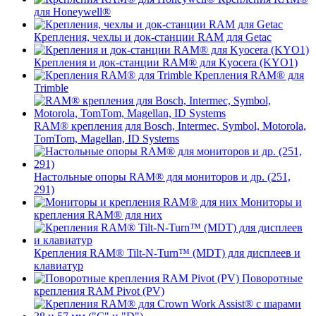
для Honeywell®
Крепления, чехлы и док-станции RAM для Getac
Крепления и док-станции RAM® для Kyocera (KYO1)
Крепления RAM® для
Trimble
RAM® крепления для Bosch, Intermec, Symbol, Motorola,
TomTom, Magellan, ID Systems
Настольные опоры RAM® для мониторов и др. (251,
291)
Мониторы и
крепления RAM® для них
Крепления RAM® Tilt-N-Turn™ (MDT) для дисплеев и
клавиатур
Поворотные
крепления RAM Pivot (PV)