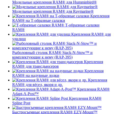
Модельные крепления RAM® для Humminbird®
Модельные крепления RAM® для Raymarine®
Крепления
RAM® на Т-образные салазки
Т-образные салазки
RAM®
Крепления RAM® для
удилищ
Рыболовный столик RAM® Stack-N-Stow™ и
комплектующие к нему (RAP-395)
Крепления
RAM® для трансдьюсеров
Крепления
RAM® на надувные лодки
Крепления
RAM® для вёсел, якоря и др.
Крепления RAM®
Adapt-A-Post™
Крепления RAM®
Spline Post
Быстросъемные крепления RAM® EZY-Mount™