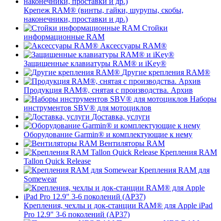
Крепеж RAM® (винты, гайки, шурупы, скобы,
наконечники, проставки и др.)
Стойки
информационные RAM
Аксессуары RAM®
Защищенные клавиатуры RAM® и iKey®
Другие крепления RAM®
Продукция RAM®, снятая с производства. Архив
Наборы
инструментов SBV® для мотоциклов
Доставка, услуги
Оборудование Garmin® и комплектующие к нему
Вентиляторы RAM
Крепления RAM
Tallon Quick Release
Крепления RAM для
Somewear
Крепления, чехлы и док-станции RAM® для Apple iPad
Pro 12.9" 3-6 поколений (AP37)