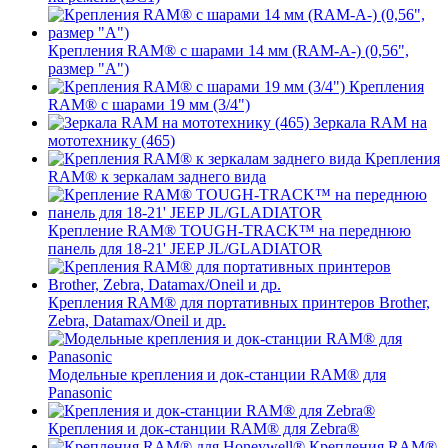
Крепления RAM® с шарами 14 мм (RAM-A-) (0,56",
размер "A")
Крепления
RAM® с шарами 19 мм (3/4")
Зеркала RAM на
мототехнику (465)
Крепления
RAM® к зеркалам заднего вида
Крепление RAM® TOUGH-TRACK™ на переднюю
панель для 18-21' JEEP JL/GLADIATOR
Крепления RAM® для портативных принтеров Brother,
Zebra, Datamax/Oneil и др.
Модельные крепления и док-станции RAM® для
Panasonic
Крепления и док-станции RAM® для Zebra®
Крепления RAM®