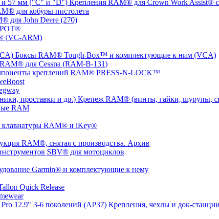
Крепления RAM® для Crown Work Assist® с 
M® для кобуры пистолета
 для John Deere (270)
SPOT®
® (VC-ARM)
Боксы RAM® Tough-Box™ и комплектующие к ним (VCA)
 RAM® для Cessna (RAM-B-131)
мпоненты креплений RAM® PRESS-N-LOCK™
weBoost
egway
Крепеж RAM® (винты, гайки, шурупы, ско
ные RAM
 клавиатуры RAM® и iKey®
укция RAM®, снятая с производства. Архив
инструментов SBV® для мотоциклов
удование Garmin® и комплектующие к нему
llon Quick Release
mewear
Крепления, чехлы и док-станции