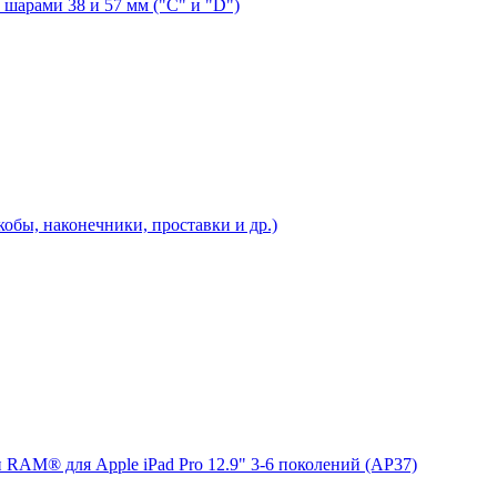
шарами 38 и 57 мм ("C" и "D")
бы, наконечники, проставки и др.)
 RAM® для Apple iPad Pro 12.9" 3-6 поколений (AP37)