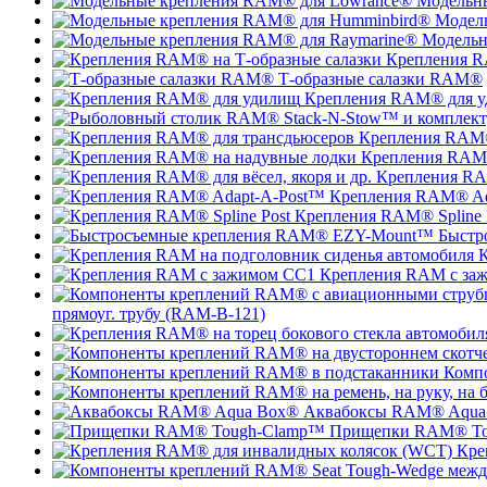
Модельн
Модел
Модельн
Крепления R
Т-образные салазки RAM®
Крепления RAM® для 
Крепления RAM®
Крепления RAM®
Крепления RAM
Крепления RAM® Ad
Крепления RAM® Spline 
Быстр
К
Крепления RAM с за
прямоуг. трубу (RAM-B-121)
Комп
Аквабоксы RAM® Aqua
Прищепки RAM® To
Кре