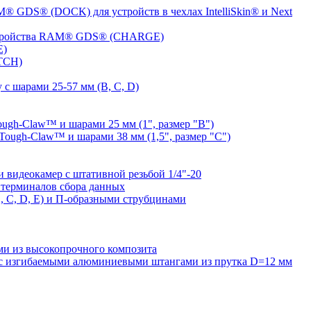
® GDS® (DOCK) для устройств в чехлах IntelliSkin® и Next
устройства RAM® GDS® (CHARGE)
E)
TCH)
с шарами 25-57 мм (B, C, D)
gh-Claw™ и шарами 25 мм (1", размер "B")
ugh-Claw™ и шарами 38 мм (1,5", размер "C")
видеокамер с штативной резьбой 1/4"-20
терминалов сбора данных
 C, D, E) и П-образными струбцинами
 из высокопрочного композита
 изгибаемыми алюминиевыми штангами из прутка D=12 мм