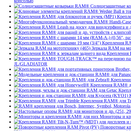
консолью
Солнцезащитные к
Крепле
Крепления RA
Зеркала RAM на мо
Крепления 
JL/GLADIATOR
Креплени
Крепления RAM® д
Крепл
Крепления RAM® для Tr
Мониторы и к
Поворотные кр