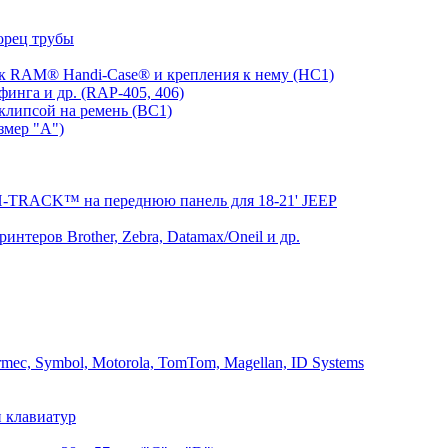
орец трубы
 RAM® Handi-Case® и крепления к нему (HC1)
инга и др. (RAP-405, 406)
клипсой на ремень (BC1)
змер "A")
RACK™ на переднюю панель для 18-21' JEEP
теров Brother, Zebra, Datamax/Oneil и др.
mec, Symbol, Motorola, TomTom, Magellan, ID Systems
 клавиатур