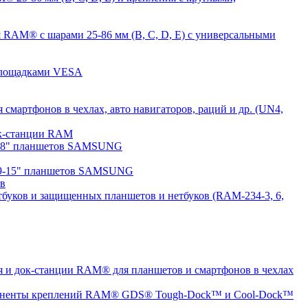
 RAM® с шарами 25-86 мм (B, C, D, E) с универсальными
 площадками VESA
мартфонов в чехлах, авто навигаторов, раций и др. (UN4,
док-станции RAM
7-8" планшетов SAMSUNG
 9-15" планшетов SAMSUNG
ов
буков и защищенных планшетов и нетбуков (RAM-234-3, 6,
 и док-станции RAM® для планшетов и смартфонов в чехлах
ненты креплений RAM® GDS® Tough-Dock™ и Cool-Dock™