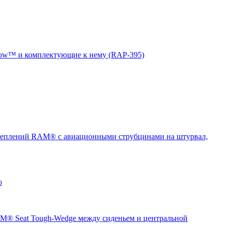
ow™ и комплектующие к нему (RAP-395)
еплений RAM® с авиационными струбцинами на штурвал,
о
® Seat Tough-Wedge между сиденьем и центральной