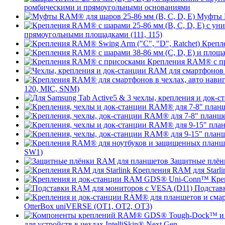
ромбическими и прямоугольными основаниями
Муфты R
прямоугольными площадками (111, 115)
Крепле
Крепления RAM® с п
120, MIC, SNM)
SW1)
Защитные плён
Крепления RAM для Starli
Кре
Подстав
OtterBox uniVERSE (OT1, OT2, OT3)
для устройств в чехлах IntelliSkin® Next Gen