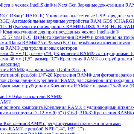
Зарядные док-станции RAM
Универсальные сетевые USB зарядные 
Автомобильные зарядные устройства RAM GDS (CHARG
Кабели питания/данных RAM® GDS® (CAB, HUB, SWI
Комплектующие для противоударных чехлов Intelliskin®
Мото крепления RAM® и крепления на трубу 
Шары RAM® 25 и 38 мм (B, C) с резьбовыми креплениями
ия RAM® для троллинговых моторов
Крепления RAM® со струбцинами Tou
Крепления RAM® со струбцинами To
елосипед
ения RAM® для экшн камер GoPro® и др.
Крепления RAM® для фотоаппаратов и 
Крепления RAM® для сканеров штрихкодов и 
Крепления RAM® с шарами 25-86 мм (B,
ые LED фара-искатели RAM®
 RAM®
Крепления RAM® с удлиняющими штангами
Крепления RAM® с
Крепления RAM® c регулируемыми прямыми штангами
ния RAM® с резьбой NPT (1/4", 1/2", 1")