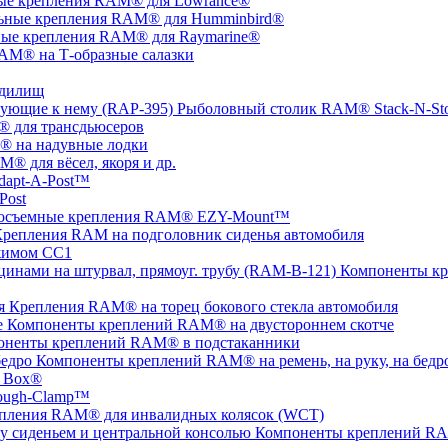
ые крепления RAM® для Lowrance®
ьные крепления RAM® для Humminbird®
ые крепления RAM® для Raymarine®
AM® на Т-образные салазки
удилищ
Рыболовный столик RAM® Stack-N-St
 для трансдьюсеров
 на надувные лодки
® для вёсел, якоря и др.
apt-A-Post™
Post
осъемные крепления RAM® EZY-Mount™
репления RAM на подголовник сиденья автомобиля
жимом СС1
Компоненты кр
Крепления RAM® на торец бокового стекла автомобиля
Компоненты креплений RAM® на двустороннем скотче
оненты креплений RAM® в подстаканники
Компоненты креплений RAM® на ремень, на руку, на бедр
 Box®
ugh-Clamp™
пления RAM® для инвалидных колясок (WCT)
Компоненты креплений RAM