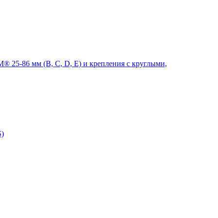
 25-86 мм (B, C, D, E) и крепления с круглыми,
S)