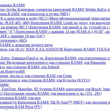
озырьки RAM®
Клиновые элементы креплений RAM® Wedge Ball в т
ния RAM® для блокнотов и ручек (MP1)
Многофункциональный чемоданчик
Крепления RAM® Leash на доску для виндсерф
Крепления RAM® для раций и др. устройств с 
Крепления RAM® с шарами 14 мм (RAM-A-) (0,56", ра
M® с шарами 19 мм (3/4")
тотехнику (465)
RAM® к зеркалам заднего вида
Крепление RAM® TOUGH-T
Крепления RAM® для портативных прин
Модельные крепления и док-станции RAM® для Panasonic
я и док-станции RAM® для Zebra®
ля Honeywell®
ения, чехлы и док-станции RAM для Getac
Крепления и док-станции RAM® для Kyocera (KYO1)
imble
RAM® крепления для Bosch, Inter
Настольные опоры RAM® для мониторов и др. (251, 291)
репления RAM® для них
Крепления RAM® Tilt-N-Turn™ (MDT) для дисплеев и
епления RAM Pivot (PV)