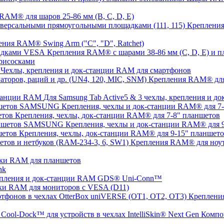
AM® для шаров 25-86 мм (B, C, D, E)
Крепления
ния RAM® Swing Arm ("C", "D", Ratchet)
Крепления RAM® с шарами 38-86 мм (C, D, E) и
рисосками
Чехлы, крепления и док-станции RAM для смартфонов
Крепления RAM® для с
Для Samsung Tab Active5 & 3 чехлы, крепления и 
Крепления, чехлы и док-станции RAM® для 
Крепления, чехлы, док-станции RAM® для 7-8" планшетов
Крепления, чехлы и док-станции RAM® для
Крепления, чехлы, док-станции RAM® для 9-15" планшет
Крепления RAM® для ноут
ки RAM для планшетов
nk
пления и док-станции RAM GDS® Uni-Conn™
ки RAM для мониторов с VESA (D11)
Крепления
Компо