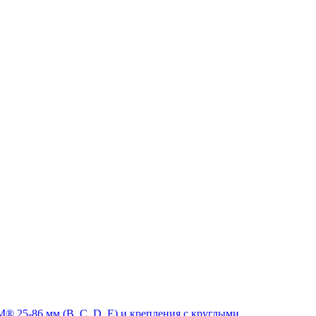
 25-86 мм (B, C, D, E) и крепления с круглыми,