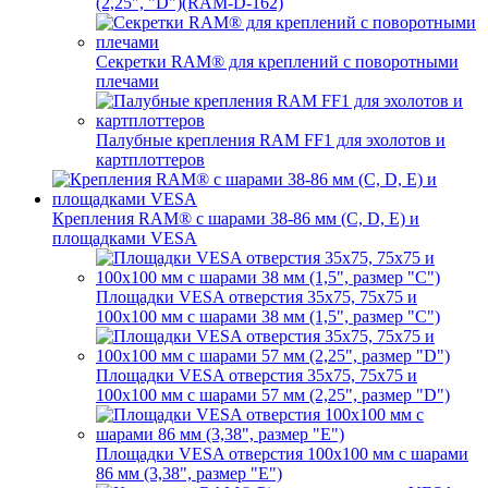
(2,25", "D")(RAM-D-162)
Секретки RAM® для креплений с поворотными
плечами
Палубные крепления RAM FF1 для эхолотов и
картплоттеров
Крепления RAM® с шарами 38-86 мм (C, D, E) и
площадками VESA
Площадки VESA отверстия 35x75, 75x75 и
100x100 мм с шарами 38 мм (1,5", размер "C")
Площадки VESA отверстия 35х75, 75x75 и
100x100 мм с шарами 57 мм (2,25", размер "D")
Площадки VESA отверстия 100x100 мм с шарами
86 мм (3,38", размер "E")