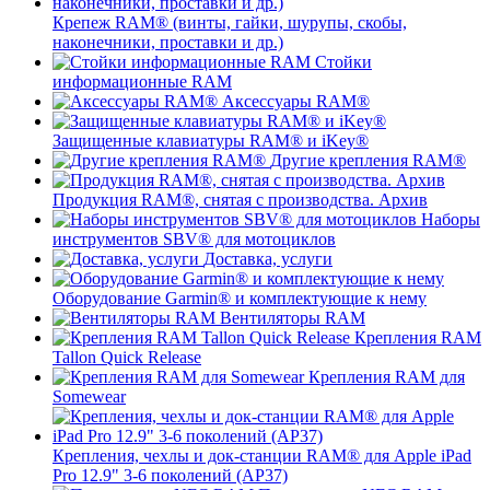
Крепеж RAM® (винты, гайки, шурупы, скобы,
наконечники, проставки и др.)
Стойки
информационные RAM
Аксессуары RAM®
Защищенные клавиатуры RAM® и iKey®
Другие крепления RAM®
Продукция RAM®, снятая с производства. Архив
Наборы
инструментов SBV® для мотоциклов
Доставка, услуги
Оборудование Garmin® и комплектующие к нему
Вентиляторы RAM
Крепления RAM
Tallon Quick Release
Крепления RAM для
Somewear
Крепления, чехлы и док-станции RAM® для Apple iPad
Pro 12.9" 3-6 поколений (AP37)