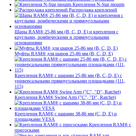
Крепления N-Star mounts
Распродажа креплений
Шары RAM® 25-86 мм (B, C, D, E) и крепления с
круглыми, ромбическими и прямоугольными
основаниями
Муфты RAM® для шаров 25-86 мм (B, C, D, E)
Крепления RAM® с шарами 25-86 мм (B, C, D, E) с
универсальными прямоугольными площадками (111,
115)
Крепления RAM® Swing Arm ("C", "D", Ratchet)
Крепления RAM® с шарами 38-86 мм (C, D, E) и
площадками VESA
Крепления RAM® с
присосками