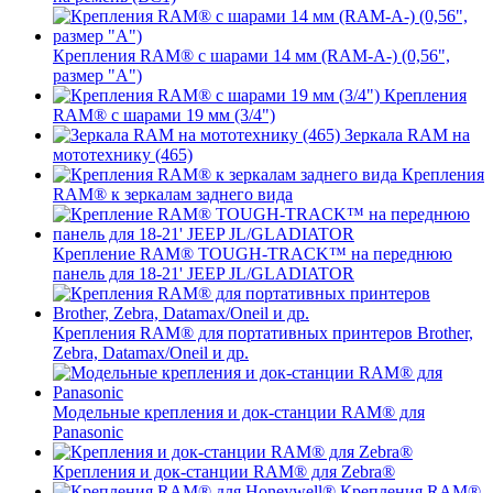
Крепления RAM® с шарами 14 мм (RAM-A-) (0,56",
размер "A")
Крепления
RAM® с шарами 19 мм (3/4")
Зеркала RAM на
мототехнику (465)
Крепления
RAM® к зеркалам заднего вида
Крепление RAM® TOUGH-TRACK™ на переднюю
панель для 18-21' JEEP JL/GLADIATOR
Крепления RAM® для портативных принтеров Brother,
Zebra, Datamax/Oneil и др.
Модельные крепления и док-станции RAM® для
Panasonic
Крепления и док-станции RAM® для Zebra®
Крепления RAM®