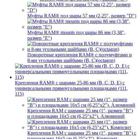
Муфты RAM® под шары 57 мм (2,25", размер "D")
Муфты RAM® mounts под шары 86 мм (3,38",
размер "E")
Поворотные крепления RAM® c полумуфтами и
8-ми угольными шайбами (B, C)(octagon)
Крепления RAM® с шарами 25-86 мм (B, C, D, E) с
универсальными прямоугольными площадками (111,
115)
Крепления RAM с шарами 25 мм (1", размер "B")
и площадками 16х5 см (6,25"х2"). Алюминий
Крепления RAM с шарами 25 мм (1", размер "B") с
площадками 16х5 см (6,25"х2"). Композит