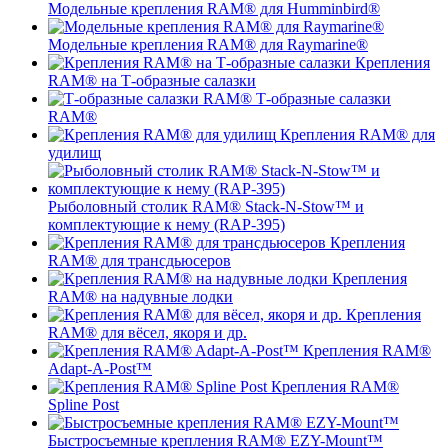
Модельные крепления RAM® для Humminbird®
Модельные крепления RAM® для Raymarine®
Крепления
RAM® на Т-образные салазки
Т-образные салазки
RAM®
Крепления RAM® для
удилищ
Рыболовный столик RAM® Stack-N-Stow™ и
комплектующие к нему (RAP-395)
Крепления
RAM® для трансдьюсеров
Крепления
RAM® на надувные лодки
Крепления
RAM® для вёсел, якоря и др.
Крепления RAM®
Adapt-A-Post™
Крепления RAM®
Spline Post
Быстросъемные крепления RAM® EZY-Mount™