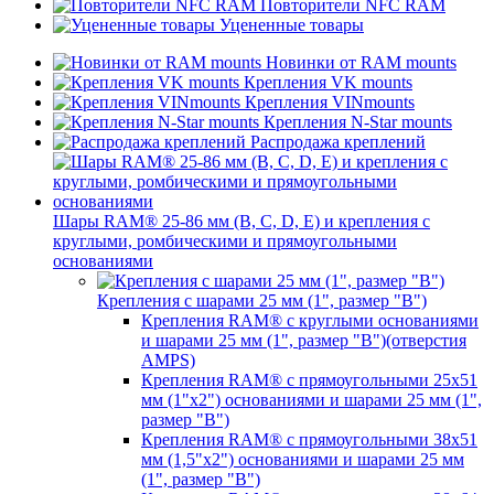
Повторители NFC RAM
Уцененные товары
Новинки от RAM mounts
Крепления VK mounts
Крепления VINmounts
Крепления N-Star mounts
Распродажа креплений
Шары RAM® 25-86 мм (B, C, D, E) и крепления с
круглыми, ромбическими и прямоугольными
основаниями
Крепления с шарами 25 мм (1", размер "B")
Крепления RAM® с круглыми основаниями
и шарами 25 мм (1", размер "B")(отверстия
AMPS)
Крепления RAM® с прямоугольными 25х51
мм (1"х2") основаниями и шарами 25 мм (1",
размер "B")
Крепления RAM® с прямоугольными 38х51
мм (1,5"х2") основаниями и шарами 25 мм
(1", размер "B")