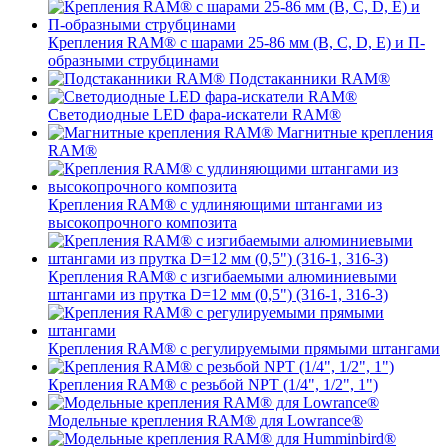
Крепления RAM® с шарами 25-86 мм (B, C, D, E) и П-
образными струбцинами
Подстаканники RAM®
Светодиодные LED фара-искатели RAM®
Магнитные крепления
RAM®
Крепления RAM® с удлиняющими штангами из
высокопрочного композита
Крепления RAM® с изгибаемыми алюминиевыми
штангами из прутка D=12 мм (0,5") (316-1, 316-3)
Крепления RAM® c регулируемыми прямыми штангами
Крепления RAM® с резьбой NPT (1/4", 1/2", 1")
Модельные крепления RAM® для Lowrance®