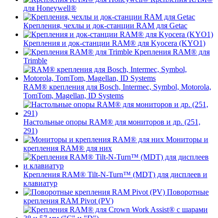
для Honeywell®
Крепления, чехлы и док-станции RAM для Getac
Крепления и док-станции RAM® для Kyocera (KYO1)
Крепления RAM® для
Trimble
RAM® крепления для Bosch, Intermec, Symbol, Motorola,
TomTom, Magellan, ID Systems
Настольные опоры RAM® для мониторов и др. (251,
291)
Мониторы и
крепления RAM® для них
Крепления RAM® Tilt-N-Turn™ (MDT) для дисплеев и
клавиатур
Поворотные
крепления RAM Pivot (PV)