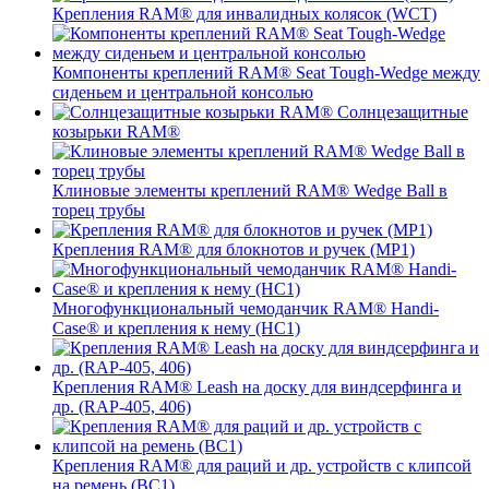
Крепления RAM® для инвалидных колясок (WCT)
Компоненты креплений RAM® Seat Tough-Wedge между
сиденьем и центральной консолью
Солнцезащитные
козырьки RAM®
Клиновые элементы креплений RAM® Wedge Ball в
торец трубы
Крепления RAM® для блокнотов и ручек (MP1)
Многофункциональный чемоданчик RAM® Handi-
Case® и крепления к нему (HC1)
Крепления RAM® Leash на доску для виндсерфинга и
др. (RAP-405, 406)
Крепления RAM® для раций и др. устройств с клипсой
на ремень (BC1)