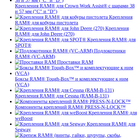
Крепления RAM® для Crown Work Assist® с шарами 38
и 57 мм ("C" и "D")
Крепления
RAM® для кобуры пистолета
Крепления
RAM® для John Deere (270)
Крепления RAM® для
SPOT®
Подлокотники
RAM® (VC-ARM)
Проставки RAM
Боксы RAM® Tough-Box™ и комплектующие к ним
(VCA)
Крепления RAM® для Cessna (RAM-B-131)
Компоненты креплений RAM® PRESS-N-LOCK™
Крепления RAM® для
weBoost
Крепления RAM® для
Segway