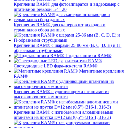
Крепления RAM® для фотоаппаратов и видеокамер с
штативной резьбой 1/4"-20
Крепления RAM® для сканеров штрихкодов и
терминалов сбора данных
Крепления RAM® с шарами 25-86 мм (B, C, D, E) и П-
образными струбцинами
Подстаканники RAM®
Светодиодные LED фара-искатели RAM®
Магнитные крепления
RAM®
Крепления RAM® с удлиняющими штангами из
высокопрочного композита
Крепления RAM® с изгибаемыми алюминиевыми
штангами из прутка D=12 мм (0,5") (316-1, 316-3)