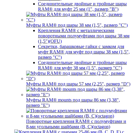
Соединительные двойные и тройные шары
RAM® для муфт 25 мм (1", размер "B")
Муфты RAM® под шары 38 мм (1,5", размер "C")
Крепления RAM® с металлическими
поворотными полумуфтами под шары 38 мм
(1,5")(OFU)
Секретки, барашковые гайки с замком для
муфт RAM® для муфт под шары 38 мм (1,5",
размер "C")
Соединительные двойные и тройные шары
RAM® для муфт 38 мм (1,5", размер "C")
Муфты RAM® под шары 57 мм (2,25", размер "D")
Муфты RAM® mounts под шары 86 мм (3,38",
размер "E")
Поворотные крепления RAM® c полумуфтами и
8-ми угольными шайбами (B, C)(octagon)