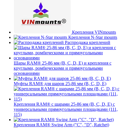
Крепления VINmounts
Крепления N-Star mounts
Распродажа креплений
Шары RAM® 25-86 мм (B, C, D, E) и крепления с
круглыми, ромбическими и прямоугольными
основаниями
Муфты RAM® для шаров 25-86 мм (B, C, D, E)
Крепления RAM® с шарами 25-86 мм (B, C, D, E) с
универсальными прямоугольными площадками (111,
115)
Крепления RAM® Swing Arm ("C", "D", Ratchet)