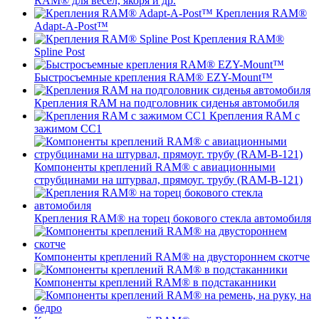
RAM® для вёсел, якоря и др.
Крепления RAM®
Adapt-A-Post™
Крепления RAM®
Spline Post
Быстросъемные крепления RAM® EZY-Mount™
Крепления RAM на подголовник сиденья автомобиля
Крепления RAM с
зажимом СС1
Компоненты креплений RAM® с авиационными
струбцинами на штурвал, прямоуг. трубу (RAM-B-121)
Крепления RAM® на торец бокового стекла автомобиля
Компоненты креплений RAM® на двустороннем скотче
Компоненты креплений RAM® в подстаканники