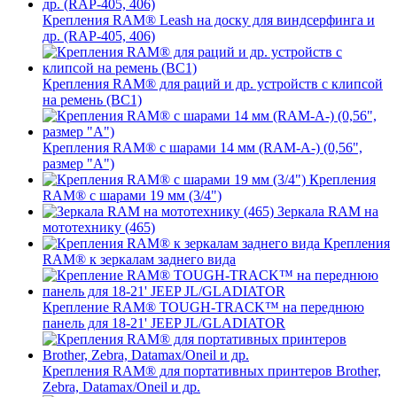
Крепления RAM® Leash на доску для виндсерфинга и
др. (RAP-405, 406)
Крепления RAM® для раций и др. устройств с клипсой
на ремень (BC1)
Крепления RAM® с шарами 14 мм (RAM-A-) (0,56",
размер "A")
Крепления
RAM® с шарами 19 мм (3/4")
Зеркала RAM на
мототехнику (465)
Крепления
RAM® к зеркалам заднего вида
Крепление RAM® TOUGH-TRACK™ на переднюю
панель для 18-21' JEEP JL/GLADIATOR
Крепления RAM® для портативных принтеров Brother,
Zebra, Datamax/Oneil и др.