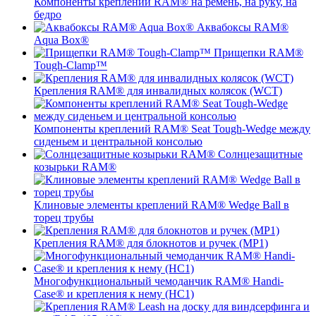
Компоненты креплений RAM® на ремень, на руку, на
бедро
Аквабоксы RAM®
Aqua Box®
Прищепки RAM®
Tough-Clamp™
Крепления RAM® для инвалидных колясок (WCT)
Компоненты креплений RAM® Seat Tough-Wedge между
сиденьем и центральной консолью
Солнцезащитные
козырьки RAM®
Клиновые элементы креплений RAM® Wedge Ball в
торец трубы
Крепления RAM® для блокнотов и ручек (MP1)
Многофункциональный чемоданчик RAM® Handi-
Case® и крепления к нему (HC1)