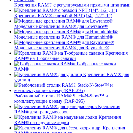
Крепления RAM® c регулируемыми прямыми штангами
Крепления RAM® с резьбой NPT (1/4", 1/2", 1")
Модельные крепления RAM® для Lowrance®
Модельные крепления RAM® для Humminbird®
Модельные крепления RAM® для Raymarine®
Крепления
RAM® на Т-образные салазки
Т-образные салазки
RAM®
Крепления RAM® для
удилищ
Рыболовный столик RAM® Stack-N-Stow™ и
комплектующие к нему (RAP-395)
Крепления
RAM® для трансдьюсеров
Крепления
RAM® на надувные лодки
Крепления