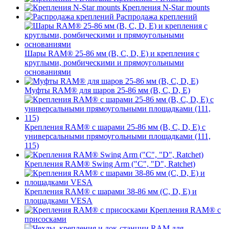
Крепления N-Star mounts
Распродажа креплений
Шары RAM® 25-86 мм (B, C, D, E) и крепления с
круглыми, ромбическими и прямоугольными
основаниями
Муфты RAM® для шаров 25-86 мм (B, C, D, E)
Крепления RAM® с шарами 25-86 мм (B, C, D, E) с
универсальными прямоугольными площадками (111,
115)
Крепления RAM® Swing Arm ("C", "D", Ratchet)
Крепления RAM® с шарами 38-86 мм (C, D, E) и
площадками VESA
Крепления RAM® с
присосками