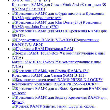
Крепления RAM® для Crown Work Assist® с шарами 38
и 57 мм ("C" и "D")
Крепления
RAM® для кобуры пистолета
Крепления
RAM® для John Deere (270)
Крепления RAM® для
SPOT®
Подлокотники
RAM® (VC-ARM)
Проставки RAM
Боксы RAM® Tough-Box™ и комплектующие к ним
(VCA)
Крепления RAM® для Cessna (RAM-B-131)
Компоненты креплений RAM® PRESS-N-LOCK™
Крепления RAM® для
weBoost
Крепления RAM® для
Segway