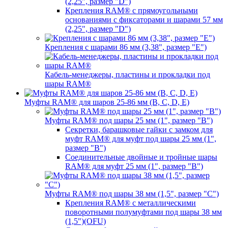
(2,25", размер "D")
Крепления RAM® с прямоугольными
основаниями с фиксаторами и шарами 57 мм
(2,25", размер "D")
Крепления с шарами 86 мм (3,38", размер "E")
Кабель-менеджеры, пластины и прокладки под
шары RAM®
Муфты RAM® для шаров 25-86 мм (B, C, D, E)
Муфты RAM® под шары 25 мм (1", размер "B")
Секретки, барашковые гайки с замком для
муфт RAM® для муфт под шары 25 мм (1",
размер "B")
Соединительные двойные и тройные шары
RAM® для муфт 25 мм (1", размер "B")
Муфты RAM® под шары 38 мм (1,5", размер "C")
Крепления RAM® с металлическими
поворотными полумуфтами под шары 38 мм
(1,5")(OFU)