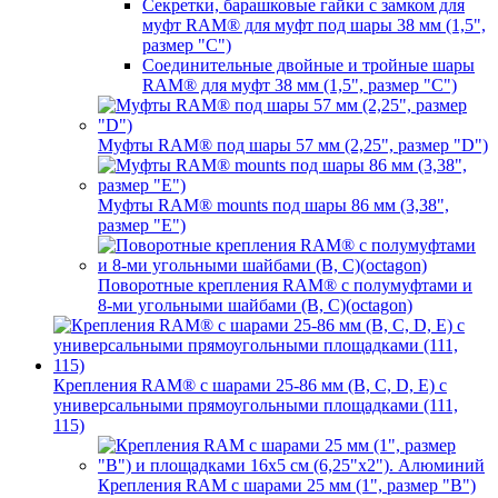
Секретки, барашковые гайки с замком для
муфт RAM® для муфт под шары 38 мм (1,5",
размер "C")
Соединительные двойные и тройные шары
RAM® для муфт 38 мм (1,5", размер "C")
Муфты RAM® под шары 57 мм (2,25", размер "D")
Муфты RAM® mounts под шары 86 мм (3,38",
размер "E")
Поворотные крепления RAM® c полумуфтами и
8-ми угольными шайбами (B, C)(octagon)
Крепления RAM® с шарами 25-86 мм (B, C, D, E) с
универсальными прямоугольными площадками (111,
115)
Крепления RAM с шарами 25 мм (1", размер "B")