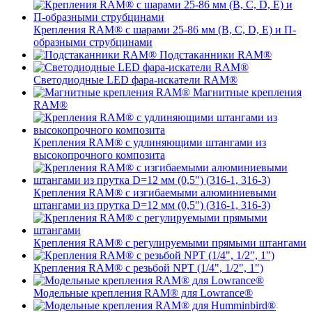
Крепления RAM® с шарами 25-86 мм (B, C, D, E) и П-
образными струбцинами
Подстаканники RAM®
Светодиодные LED фара-искатели RAM®
Магнитные крепления
RAM®
Крепления RAM® с удлиняющими штангами из
высокопрочного композита
Крепления RAM® с изгибаемыми алюминиевыми
штангами из прутка D=12 мм (0,5") (316-1, 316-3)
Крепления RAM® c регулируемыми прямыми штангами
Крепления RAM® с резьбой NPT (1/4", 1/2", 1")
Модельные крепления RAM® для Lowrance®