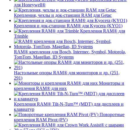
для Honeywell®
Крепления, чехлы и док-станции RAM для Getac
Крепления и док-станции RAM® для Kyocera (KYO1)
Крепления RAM® для
Trimble
RAM® крепления для Bosch, Intermec, Symbol, Motorola,
TomTom, Magellan, ID Systems
Настольные опоры RAM® для мониторов и др. (251,
291)
Мониторы и
крепления RAM® для них
Крепления RAM® Tilt-N-Turn™ (MDT) для дисплеев и
клавиатур
Поворотные
крепления RAM Pivot (PV)