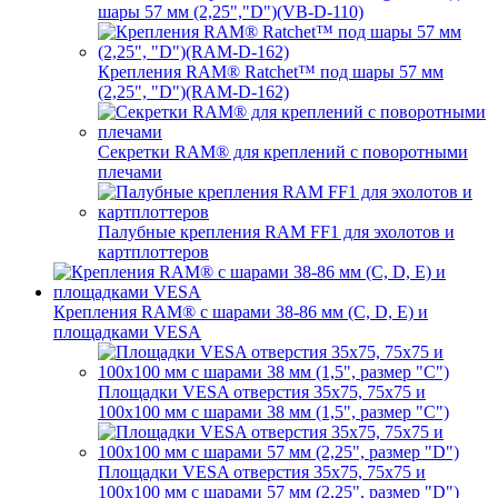
шары 57 мм (2,25","D")(VB-D-110)
Крепления RAM® Ratchet™ под шары 57 мм
(2,25", "D")(RAM-D-162)
Секретки RAM® для креплений с поворотными
плечами
Палубные крепления RAM FF1 для эхолотов и
картплоттеров
Крепления RAM® с шарами 38-86 мм (C, D, E) и
площадками VESA
Площадки VESA отверстия 35x75, 75x75 и
100x100 мм с шарами 38 мм (1,5", размер "C")
Площадки VESA отверстия 35х75, 75x75 и
100x100 мм с шарами 57 мм (2,25", размер "D")