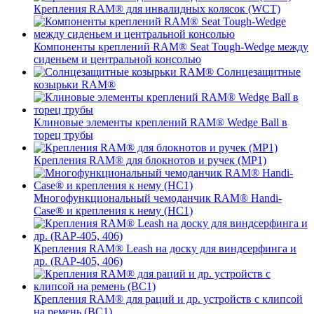
Крепления RAM® для инвалидных колясок (WCT)
Компоненты креплений RAM® Seat Tough-Wedge между
сиденьем и центральной консолью
Солнцезащитные
козырьки RAM®
Клиновые элементы креплений RAM® Wedge Ball в
торец трубы
Крепления RAM® для блокнотов и ручек (MP1)
Многофункциональный чемоданчик RAM® Handi-
Case® и крепления к нему (HC1)
Крепления RAM® Leash на доску для виндсерфинга и
др. (RAP-405, 406)
Крепления RAM® для раций и др. устройств с клипсой
на ремень (BC1)