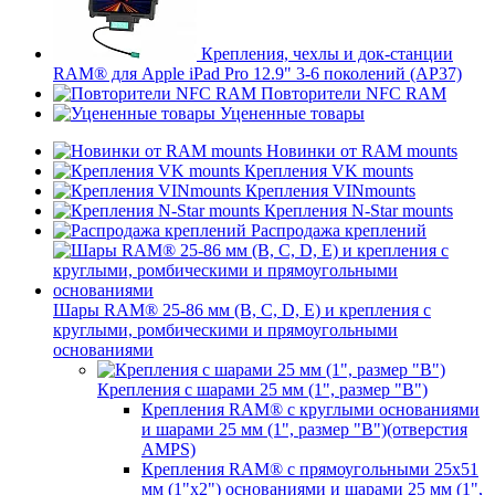
Крепления, чехлы и док-станции
RAM® для Apple iPad Pro 12.9" 3-6 поколений (AP37)
Повторители NFC RAM
Уцененные товары
Новинки от RAM mounts
Крепления VK mounts
Крепления VINmounts
Крепления N-Star mounts
Распродажа креплений
Шары RAM® 25-86 мм (B, C, D, E) и крепления с
круглыми, ромбическими и прямоугольными
основаниями
Крепления с шарами 25 мм (1", размер "B")
Крепления RAM® с круглыми основаниями
и шарами 25 мм (1", размер "B")(отверстия
AMPS)
Крепления RAM® с прямоугольными 25х51
мм (1"х2") основаниями и шарами 25 мм (1",