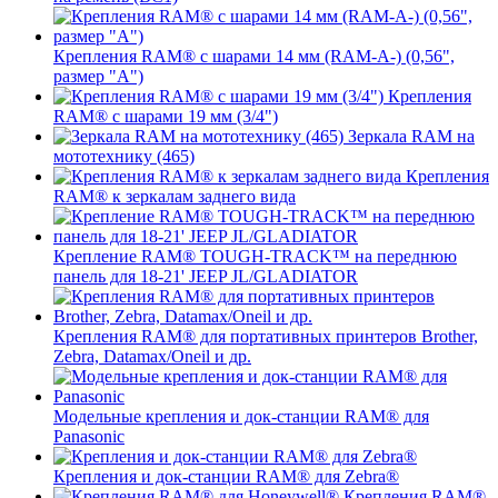
Крепления RAM® с шарами 14 мм (RAM-A-) (0,56",
размер "A")
Крепления
RAM® с шарами 19 мм (3/4")
Зеркала RAM на
мототехнику (465)
Крепления
RAM® к зеркалам заднего вида
Крепление RAM® TOUGH-TRACK™ на переднюю
панель для 18-21' JEEP JL/GLADIATOR
Крепления RAM® для портативных принтеров Brother,
Zebra, Datamax/Oneil и др.
Модельные крепления и док-станции RAM® для
Panasonic
Крепления и док-станции RAM® для Zebra®
Крепления RAM®