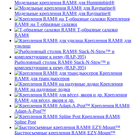
Модельные крепления RAM® для Humminbird®
Модельные крепления RAM® для Raymarine®
Крепления
RAM® на Т-образные салазки
Т-образные салазки
RAM®
Крепления RAM® для
удилищ
Рыболовный столик RAM® Stack-N-Stow™ и
комплектующие к нему (RAP-395)
Крепления
RAM® для трансдьюсеров
Крепления
RAM® на надувные лодки
Крепления
RAM® для вёсел, якоря и др.
Крепления RAM®
Adapt-A-Post™
Крепления RAM®
Spline Post
Быстросъемные крепления RAM® EZY-Mount™