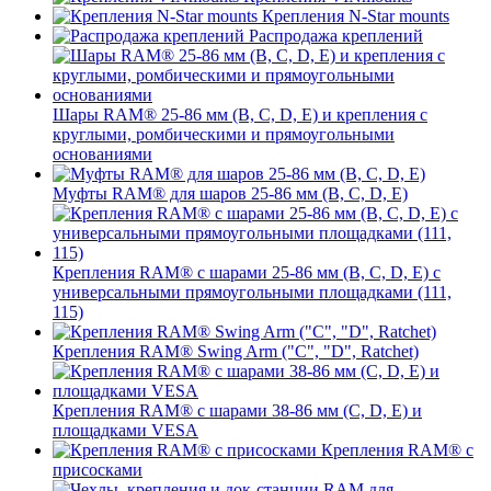
Крепления N-Star mounts
Распродажа креплений
Шары RAM® 25-86 мм (B, C, D, E) и крепления с
круглыми, ромбическими и прямоугольными
основаниями
Муфты RAM® для шаров 25-86 мм (B, C, D, E)
Крепления RAM® с шарами 25-86 мм (B, C, D, E) с
универсальными прямоугольными площадками (111,
115)
Крепления RAM® Swing Arm ("C", "D", Ratchet)
Крепления RAM® с шарами 38-86 мм (C, D, E) и
площадками VESA
Крепления RAM® с
присосками