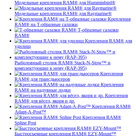
Модельные крепления RAM® для Humminbird®
Модельные крепления RAM® для Raymarine®
Крепления
RAM® на Т-образные салазки
Т-образные салазки
RAM®
Крепления RAM® для
удилищ
Рыболовный столик RAM® Stack-N-Stow™ и
комплектующие к нему (RAP-395)
Крепления
RAM® для трансдьюсеров
Крепления
RAM® на надувные лодки
Крепления
RAM® для вёсел, якоря и др.
Крепления RAM®
Adapt-A-Post™
Крепления RAM®
Spline Post
Быстросъемные крепления RAM® EZY-Mount™