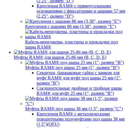
(2,25", размер "D")
Крепления RAM® с прямоугольными
основаниями с фиксаторами и шарами 57 мм
(2,25", размер "D")
Крепления с шарами 86 мм (3,38", размер "E")
Кабель-менеджеры, пластины и прокладки под
шары RAM®
Муфты RAM® для шаров 25-86 мм (B, C, D, E)
Муфты RAM® под шары 25 мм (1", размер "B")
Секретки, барашковые гайки с замком для
муфт RAM® для муфт под шары 25 мм (1",
размер "B")
Соединительные двойные и тройные шары
RAM® для муфт 25 мм (1", размер "B")
Муфты RAM® под шары 38 мм (1,5", размер "C")
Крепления RAM® с металлическими
поворотными полумуфтами под шары 38 мм
(1,5")(OFU)