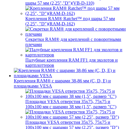
шары 57 мм (2,25","D")(VB-D-110)
Крепления RAM® Ratchet™ под шары 57 мм
(2,25", "D")(RAM-D-162)
Секретки RAM® для креплений с поворотными
плечами
Палубные крепления RAM FF1 для эхолотов и
картплоттеров
Крепления RAM® с шарами 38-86 мм (C, D, E) и
площадками VESA
Площадки VESA отверстия 35x75, 75x75 и
100x100 мм с шарами 38 мм (1,5", размер "C")
Площадки VESA отверстия 35х75, 75x75 и
100x100 мм с шарами 57 мм (2,25", размер "D")