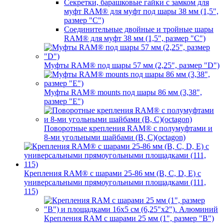
Секретки, барашковые гайки с замком для
муфт RAM® для муфт под шары 38 мм (1,5",
размер "C")
Соединительные двойные и тройные шары
RAM® для муфт 38 мм (1,5", размер "C")
Муфты RAM® под шары 57 мм (2,25", размер "D")
Муфты RAM® mounts под шары 86 мм (3,38",
размер "E")
Поворотные крепления RAM® c полумуфтами и
8-ми угольными шайбами (B, C)(octagon)
Крепления RAM® с шарами 25-86 мм (B, C, D, E) с
универсальными прямоугольными площадками (111,
115)
Крепления RAM с шарами 25 мм (1", размер "B")