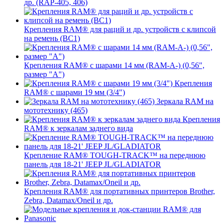
др. (RAP-405, 406)
Крепления RAM® для раций и др. устройств с клипсой
на ремень (BC1)
Крепления RAM® с шарами 14 мм (RAM-A-) (0,56",
размер "A")
Крепления
RAM® с шарами 19 мм (3/4")
Зеркала RAM на
мототехнику (465)
Крепления
RAM® к зеркалам заднего вида
Крепление RAM® TOUGH-TRACK™ на переднюю
панель для 18-21' JEEP JL/GLADIATOR
Крепления RAM® для портативных принтеров Brother,
Zebra, Datamax/Oneil и др.