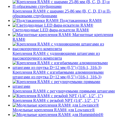
Крепления RAM® с шарами 25-86 мм (B, C, D, E) и П-
образными струбцинами
Подстаканники RAM®
Светодиодные LED фара-искатели RAM®
Магнитные крепления
RAM®
Крепления RAM® с удлиняющими штангами из
высокопрочного композита
Крепления RAM® с изгибаемыми алюминиевыми
штангами из прутка D=12 мм (0,5") (316-1, 316-3)
Крепления RAM® c регулируемыми прямыми штангами
Крепления RAM® с резьбой NPT (1/4", 1/2", 1")
Модельные крепления RAM® для Lowrance®