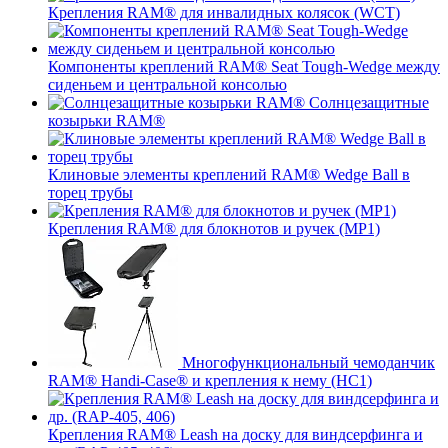
Крепления RAM® для инвалидных колясок (WCT)
Компоненты креплений RAM® Seat Tough-Wedge между
сиденьем и центральной консолью
Солнцезащитные
козырьки RAM®
Клиновые элементы креплений RAM® Wedge Ball в
торец трубы
Крепления RAM® для блокнотов и ручек (MP1)
Многофункциональный чемоданчик
RAM® Handi-Case® и крепления к нему (HC1)
Крепления RAM® Leash на доску для виндсерфинга и