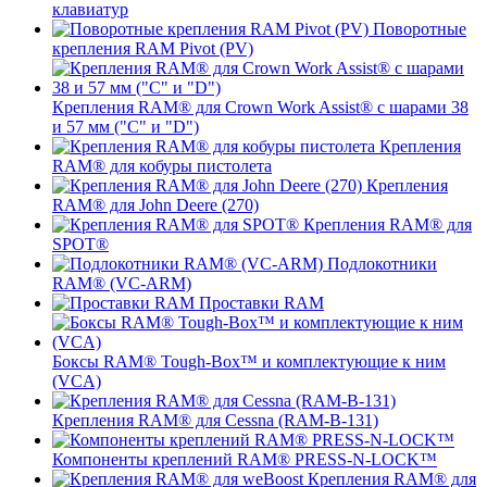
клавиатур
Поворотные
крепления RAM Pivot (PV)
Крепления RAM® для Crown Work Assist® с шарами 38
и 57 мм ("C" и "D")
Крепления
RAM® для кобуры пистолета
Крепления
RAM® для John Deere (270)
Крепления RAM® для
SPOT®
Подлокотники
RAM® (VC-ARM)
Проставки RAM
Боксы RAM® Tough-Box™ и комплектующие к ним
(VCA)
Крепления RAM® для Cessna (RAM-B-131)
Компоненты креплений RAM® PRESS-N-LOCK™
Крепления RAM® для