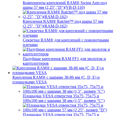
Компоненты креплений RAM® Swing Arm под
шары 57 мм (2,25","D")(VB-D-110)
Крепления RAM® Ratchet™ под шары 57 мм
(2,25", "D")(RAM-D-162)
Секретки RAM® для креплений с поворотными
плечами
Палубные крепления RAM FF1 для эхолотов и
картплоттеров
Крепления RAM® с шарами 38-86 мм (C, D, E) и
площадками VESA
Площадки VESA отверстия 35x75, 75x75 и
100x100 мм с шарами 38 мм (1,5", размер "C")
Площадки VESA отверстия 35х75, 75x75 и