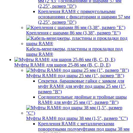
мм (2"х3") основаниями и шарами 57 мм
(2,25", размер "D")
Крепления RAM® с прямоугольными
основаниями с фиксаторами и шарами 57 мм
(2,25", размер "D")
Крепления с шарами 86 мм (3,38", размер "E")
Кабель-менеджеры, пластины и прокладки под
шары RAM®
Муфты RAM® для шаров 25-86 мм (B, C, D, E)
Муфты RAM® под шары 25 мм (1", размер "B")
Секретки, барашковые гайки с замком для
муфт RAM® для муфт под шары 25 мм (1",
размер "B")
Соединительные двойные и тройные шары
RAM® для муфт 25 мм (1", размер "B")
Муфты RAM® под шары 38 мм (1,5", размер "C")
Крепления RAM® с металлическими
поворотными полумуфтами под шары 38 мм