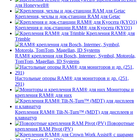
для Honeywell®
Крепления, чехлы и док-станции RAM для Getac
Крепления и док-станции RAM® для Kyocera (KYO1)
Крепления RAM® для
Trimble
RAM® крепления для Bosch, Intermec, Symbol, Motorola,
TomTom, Magellan, ID Systems
Настольные опоры RAM® для мониторов и др. (251,
291)
Мониторы и
крепления RAM® для них
Крепления RAM® Tilt-N-Turn™ (MDT) для дисплеев и
клавиатур
Поворотные
крепления RAM Pivot (PV)