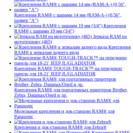
Крепления RAM® с шарами 14 мм (RAM-A-) (0,56",
размер "A")
Крепления
RAM® с шарами 19 мм (3/4")
Зеркала RAM на
мототехнику (465)
Крепления
RAM® к зеркалам заднего вида
Крепление RAM® TOUGH-TRACK™ на переднюю
панель для 18-21' JEEP JL/GLADIATOR
Крепления RAM® для портативных принтеров Brother,
Zebra, Datamax/Oneil и др.
Модельные крепления и док-станции RAM® для
Panasonic
Крепления и док-станции RAM® для Zebra®
Крепления RAM®