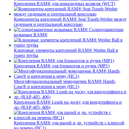
Крепления RAM® для инвалидных колясок (WCT)
Компоненты креплений RAM® Seat Tough-Wedge между
сиденьем и центральной консолью
Солнцезащитные
козырьки RAM®
Клиновые элементы креплений RAM® Wedge Ball в
торец трубы
Крепления RAM® для блокнотов и ручек (MP1)
Многофункциональный чемоданчик RAM® Handi-
Case® и крепления к нему (HC1)
Крепления RAM® Leash на доску для виндсерфинга и
др. (RAP-405, 406)
Крепления RAM® для раций и др. устройств с клипсой
на ремень (BC1)