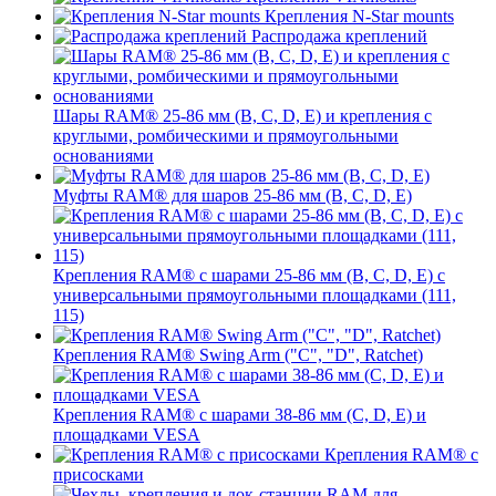
Крепления N-Star mounts
Распродажа креплений
Шары RAM® 25-86 мм (B, C, D, E) и крепления с
круглыми, ромбическими и прямоугольными
основаниями
Муфты RAM® для шаров 25-86 мм (B, C, D, E)
Крепления RAM® с шарами 25-86 мм (B, C, D, E) с
универсальными прямоугольными площадками (111,
115)
Крепления RAM® Swing Arm ("C", "D", Ratchet)
Крепления RAM® с шарами 38-86 мм (C, D, E) и
площадками VESA
Крепления RAM® с
присосками