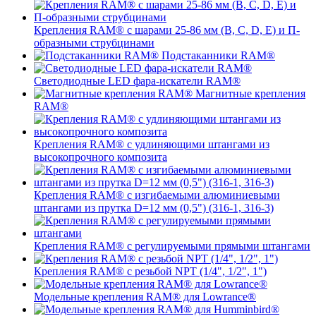
Крепления RAM® с шарами 25-86 мм (B, C, D, E) и П-
образными струбцинами
Подстаканники RAM®
Светодиодные LED фара-искатели RAM®
Магнитные крепления
RAM®
Крепления RAM® с удлиняющими штангами из
высокопрочного композита
Крепления RAM® с изгибаемыми алюминиевыми
штангами из прутка D=12 мм (0,5") (316-1, 316-3)
Крепления RAM® c регулируемыми прямыми штангами
Крепления RAM® с резьбой NPT (1/4", 1/2", 1")
Модельные крепления RAM® для Lowrance®