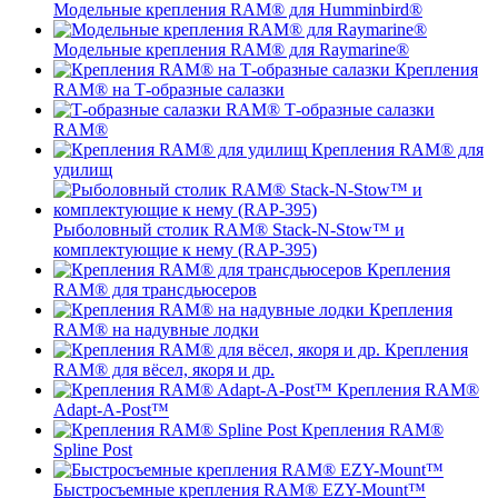
Модельные крепления RAM® для Humminbird®
Модельные крепления RAM® для Raymarine®
Крепления
RAM® на Т-образные салазки
Т-образные салазки
RAM®
Крепления RAM® для
удилищ
Рыболовный столик RAM® Stack-N-Stow™ и
комплектующие к нему (RAP-395)
Крепления
RAM® для трансдьюсеров
Крепления
RAM® на надувные лодки
Крепления
RAM® для вёсел, якоря и др.
Крепления RAM®
Adapt-A-Post™
Крепления RAM®
Spline Post
Быстросъемные крепления RAM® EZY-Mount™