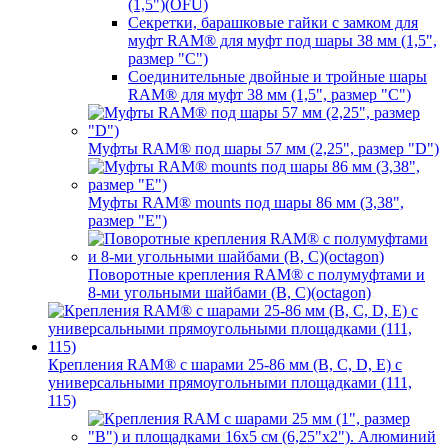
(1,5")(OFU)
Секретки, барашковые гайки с замком для
муфт RAM® для муфт под шары 38 мм (1,5",
размер "C")
Соединительные двойные и тройные шары
RAM® для муфт 38 мм (1,5", размер "C")
Муфты RAM® под шары 57 мм (2,25", размер "D")
Муфты RAM® mounts под шары 86 мм (3,38",
размер "E")
Поворотные крепления RAM® c полумуфтами и
8-ми угольными шайбами (B, C)(octagon)
Крепления RAM® с шарами 25-86 мм (B, C, D, E) с
универсальными прямоугольными площадками (111,
115)