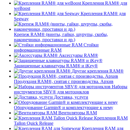
Крепления RAM® для
weBoost
Крепления RAM® для
Segway
Крепеж RAM® (винты, гайки, шурупы, скобы,
наконечники, проставки и др.)
Стойки
информационные RAM
Аксессуары RAM®
Защищенные клавиатуры RAM® и iKey®
Другие крепления RAM®
Продукция RAM®, снятая с производства. Архив
Наборы
инструментов SBV® для мотоциклов
Доставка, услуги
Оборудование Garmin® и комплектующие к нему
Вентиляторы RAM
Крепления RAM
Tallon Quick Release
Крепления RAM для