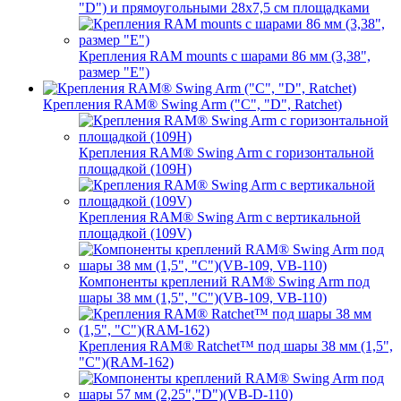
"D") и прямоугольными 28х7,5 см площадками
Крепления RAM mounts с шарами 86 мм (3,38",
размер "E")
Крепления RAM® Swing Arm ("C", "D", Ratchet)
Крепления RAM® Swing Arm с горизонтальной
площадкой (109H)
Крепления RAM® Swing Arm с вертикальной
площадкой (109V)
Компоненты креплений RAM® Swing Arm под
шары 38 мм (1,5", "C")(VB-109, VB-110)
Крепления RAM® Ratchet™ под шары 38 мм (1,5",
"C")(RAM-162)