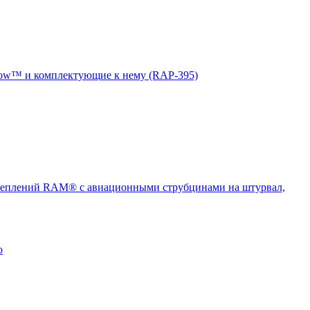
ow™ и комплектующие к нему (RAP-395)
еплений RAM® с авиационными струбцинами на штурвал,
о