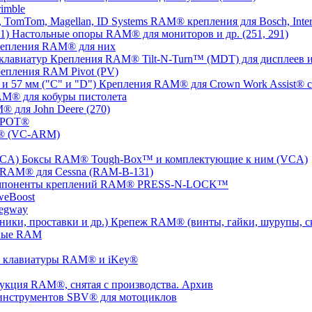
imble
RAM® крепления для Bosch, Inter
Настольные опоры RAM® для мониторов и др. (251, 291)
репления RAM® для них
Крепления RAM® Tilt-N-Turn™ (MDT) для дисплеев и
епления RAM Pivot (PV)
Крепления RAM® для Crown Work Assist® с 
M® для кобуры пистолета
 для John Deere (270)
SPOT®
® (VC-ARM)
Боксы RAM® Tough-Box™ и комплектующие к ним (VCA)
 RAM® для Cessna (RAM-B-131)
мпоненты креплений RAM® PRESS-N-LOCK™
weBoost
egway
Крепеж RAM® (винты, гайки, шурупы, ско
ные RAM
 клавиатуры RAM® и iKey®
укция RAM®, снятая с производства. Архив
инструментов SBV® для мотоциклов