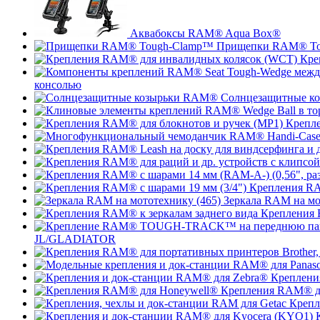
Аквабоксы RAM® Aqua Box®
Прищепки RAM® To
Кре
консолью
Солнцезащитные к
Крепле
Крепления RA
Зеркала RAM на мо
Крепления 
JL/GLADIATOR
Креплени
Крепления RAM® д
Крепл