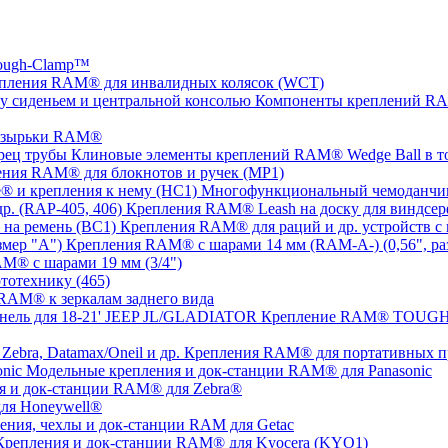
ugh-Clamp™
пления RAM® для инвалидных колясок (WCT)
Компоненты креплений RAM
озырьки RAM®
Клиновые элементы креплений RAM® Wedge Ball в т
ния RAM® для блокнотов и ручек (MP1)
Многофункциональный чемоданчик
Крепления RAM® Leash на доску для виндсерф
Крепления RAM® для раций и др. устройств с 
Крепления RAM® с шарами 14 мм (RAM-A-) (0,56", ра
M® с шарами 19 мм (3/4")
тотехнику (465)
RAM® к зеркалам заднего вида
Крепление RAM® TOUGH-T
Крепления RAM® для портативных прин
Модельные крепления и док-станции RAM® для Panasonic
я и док-станции RAM® для Zebra®
ля Honeywell®
ения, чехлы и док-станции RAM для Getac
Крепления и док-станции RAM® для Kyocera (KYO1)