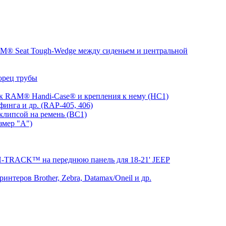
® Seat Tough-Wedge между сиденьем и центральной
орец трубы
 RAM® Handi-Case® и крепления к нему (HC1)
инга и др. (RAP-405, 406)
клипсой на ремень (BC1)
змер "A")
RACK™ на переднюю панель для 18-21' JEEP
теров Brother, Zebra, Datamax/Oneil и др.