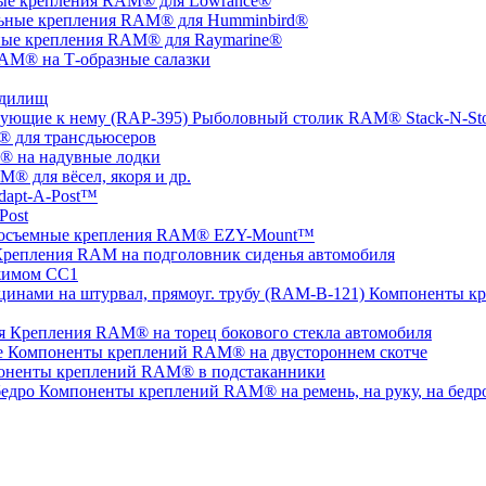
ые крепления RAM® для Lowrance®
ьные крепления RAM® для Humminbird®
ые крепления RAM® для Raymarine®
AM® на Т-образные салазки
удилищ
Рыболовный столик RAM® Stack-N-St
 для трансдьюсеров
 на надувные лодки
® для вёсел, якоря и др.
apt-A-Post™
Post
осъемные крепления RAM® EZY-Mount™
репления RAM на подголовник сиденья автомобиля
жимом СС1
Компоненты кр
Крепления RAM® на торец бокового стекла автомобиля
Компоненты креплений RAM® на двустороннем скотче
оненты креплений RAM® в подстаканники
Компоненты креплений RAM® на ремень, на руку, на бедр