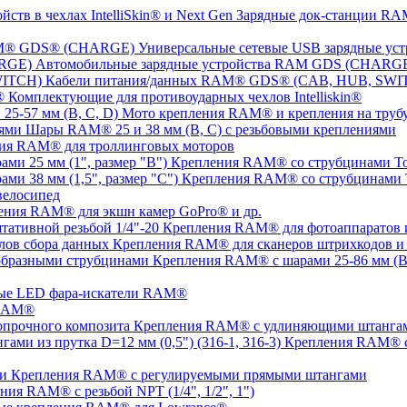
Зарядные док-станции RAM
Универсальные сетевые USB зарядные 
Автомобильные зарядные устройства RAM GDS (CHARG
Кабели питания/данных RAM® GDS® (CAB, HUB, SWI
Комплектующие для противоударных чехлов Intelliskin®
Мото крепления RAM® и крепления на трубу 
Шары RAM® 25 и 38 мм (B, C) с резьбовыми креплениями
ия RAM® для троллинговых моторов
Крепления RAM® со струбцинами Tou
Крепления RAM® со струбцинами To
елосипед
ения RAM® для экшн камер GoPro® и др.
Крепления RAM® для фотоаппаратов и 
Крепления RAM® для сканеров штрихкодов и 
Крепления RAM® с шарами 25-86 мм (B,
ые LED фара-искатели RAM®
 RAM®
Крепления RAM® с удлиняющими штангами
Крепления RAM® с
Крепления RAM® c регулируемыми прямыми штангами
ния RAM® с резьбой NPT (1/4", 1/2", 1")