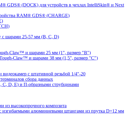
® GDS® (DOCK) для устройств в чехлах IntelliSkin® и Next
устройства RAM® GDS® (CHARGE)
E)
TCH)
с шарами 25-57 мм (B, C, D)
gh-Claw™ и шарами 25 мм (1", размер "B")
ugh-Claw™ и шарами 38 мм (1,5", размер "C")
видеокамер с штативной резьбой 1/4"-20
терминалов сбора данных
 C, D, E) и П-образными струбцинами
 из высокопрочного композита
 изгибаемыми алюминиевыми штангами из прутка D=12 мм