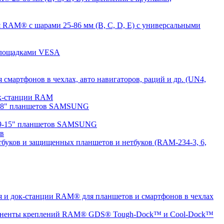
 RAM® с шарами 25-86 мм (B, C, D, E) с универсальными
 площадками VESA
мартфонов в чехлах, авто навигаторов, раций и др. (UN4,
док-станции RAM
7-8" планшетов SAMSUNG
 9-15" планшетов SAMSUNG
ов
буков и защищенных планшетов и нетбуков (RAM-234-3, 6,
 и док-станции RAM® для планшетов и смартфонов в чехлах
ненты креплений RAM® GDS® Tough-Dock™ и Cool-Dock™