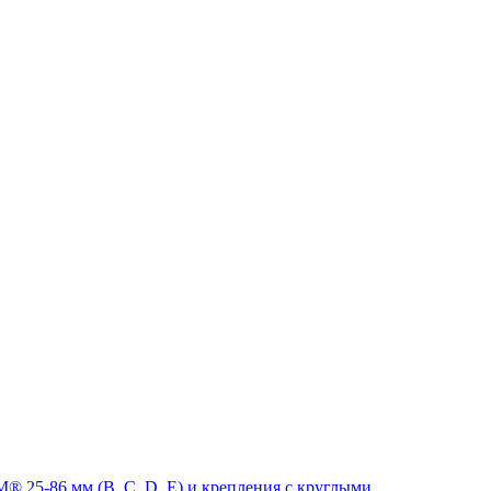
 25-86 мм (B, C, D, E) и крепления с круглыми,