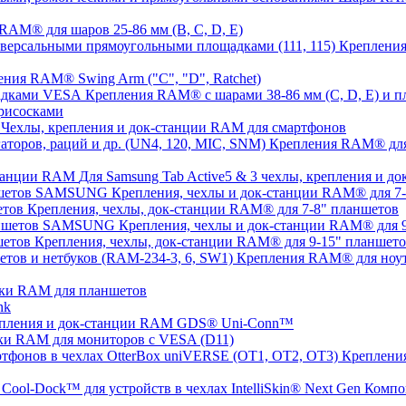
AM® для шаров 25-86 мм (B, C, D, E)
Крепления
ния RAM® Swing Arm ("C", "D", Ratchet)
Крепления RAM® с шарами 38-86 мм (C, D, E) и
рисосками
Чехлы, крепления и док-станции RAM для смартфонов
Крепления RAM® для с
Для Samsung Tab Active5 & 3 чехлы, крепления и 
Крепления, чехлы и док-станции RAM® для 
Крепления, чехлы, док-станции RAM® для 7-8" планшетов
Крепления, чехлы и док-станции RAM® для
Крепления, чехлы, док-станции RAM® для 9-15" планшет
Крепления RAM® для ноут
ки RAM для планшетов
nk
пления и док-станции RAM GDS® Uni-Conn™
ки RAM для мониторов с VESA (D11)
Крепления
Компо