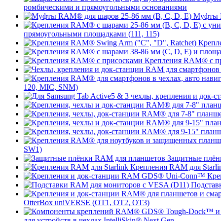
ромбическими и прямоугольными основаниями
Муфты R
прямоугольными площадками (111, 115)
Крепле
Крепления RAM® с п
120, MIC, SNM)
SW1)
Защитные плён
Крепления RAM для Starli
Кре
Подстав
OtterBox uniVERSE (OT1, OT2, OT3)
для устройств в чехлах IntelliSkin® Next Gen