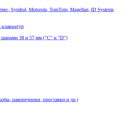
mec, Symbol, Motorola, TomTom, Magellan, ID Systems
 клавиатур
шарами 38 и 57 мм ("C" и "D")
бы, наконечники, проставки и др.)