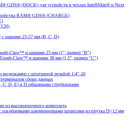
® GDS® (DOCK) для устройств в чехлах IntelliSkin® и Next
устройства RAM® GDS® (CHARGE)
E)
TCH)
с шарами 25-57 мм (B, C, D)
gh-Claw™ и шарами 25 мм (1", размер "B")
ugh-Claw™ и шарами 38 мм (1,5", размер "C")
видеокамер с штативной резьбой 1/4"-20
терминалов сбора данных
 C, D, E) и П-образными струбцинами
 из высокопрочного композита
 изгибаемыми алюминиевыми штангами из прутка D=12 мм