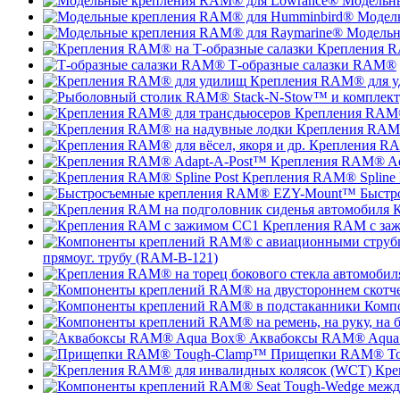
Модельн
Модел
Модельн
Крепления R
Т-образные салазки RAM®
Крепления RAM® для 
Крепления RAM®
Крепления RAM®
Крепления RAM
Крепления RAM® Ad
Крепления RAM® Spline 
Быстр
К
Крепления RAM с за
прямоуг. трубу (RAM-B-121)
Комп
Аквабоксы RAM® Aqua
Прищепки RAM® To
Кре