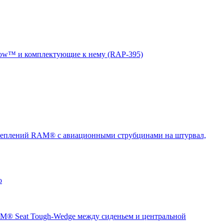
ow™ и комплектующие к нему (RAP-395)
еплений RAM® с авиационными струбцинами на штурвал,
о
® Seat Tough-Wedge между сиденьем и центральной