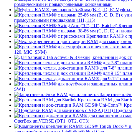
ромбическими и прямоугольными основаниями
Муфты R
прямоугольными площадками (111, 115)
Крепле
Крепления RAM® с п
120, MIC, SNM)
SW1)
Защитные плён
Крепления RAM для Starli
Кре
Подстав
OtterBox uniVERSE (OT1, OT2, OT3)
для устройств в чехлах IntelliSkin® Next Gen