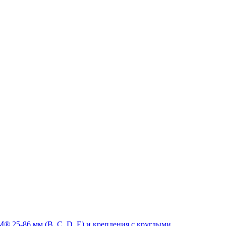
 25-86 мм (B, C, D, E) и крепления с круглыми,