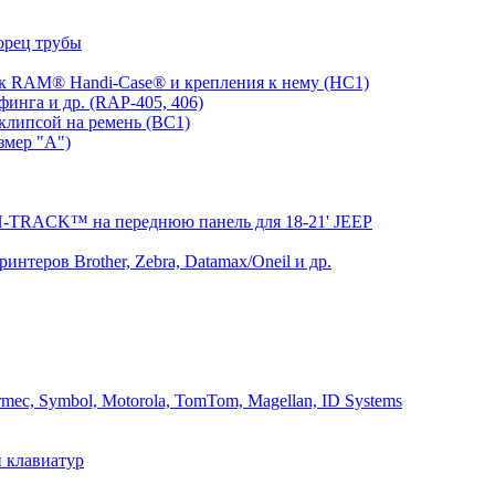
орец трубы
 RAM® Handi-Case® и крепления к нему (HC1)
инга и др. (RAP-405, 406)
клипсой на ремень (BC1)
змер "A")
RACK™ на переднюю панель для 18-21' JEEP
теров Brother, Zebra, Datamax/Oneil и др.
mec, Symbol, Motorola, TomTom, Magellan, ID Systems
 клавиатур