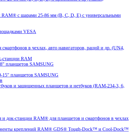
 RAM® с шарами 25-86 мм (B, C, D, E) с универсальными
 площадками VESA
мартфонов в чехлах, авто навигаторов, раций и др. (UN4,
док-станции RAM
7-8" планшетов SAMSUNG
 9-15" планшетов SAMSUNG
ов
буков и защищенных планшетов и нетбуков (RAM-234-3, 6,
 и док-станции RAM® для планшетов и смартфонов в чехлах
ненты креплений RAM® GDS® Tough-Dock™ и Cool-Dock™