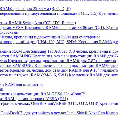
AM® для шаров 25-86 мм (B, C, D, E)
Крепления
ния RAM® Swing Arm ("C", "D", Ratchet)
Крепления RAM® с шарами 38-86 мм (C, D, E) и
рисосками
Чехлы, крепления и док-станции RAM для смартфонов
Крепления RAM® для с
Для Samsung Tab Active5 & 3 чехлы, крепления и 
Крепления, чехлы и док-станции RAM® для 
Крепления, чехлы, док-станции RAM® для 7-8" планшетов
Крепления, чехлы и док-станции RAM® для
Крепления, чехлы, док-станции RAM® для 9-15" планшет
Крепления RAM® для ноут
ки RAM для планшетов
nk
пления и док-станции RAM GDS® Uni-Conn™
ки RAM для мониторов с VESA (D11)
Крепления
Компо