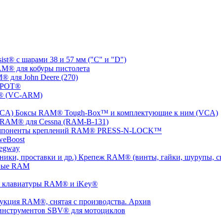
t® с шарами 38 и 57 мм ("C" и "D")
M® для кобуры пистолета
 для John Deere (270)
SPOT®
® (VC-ARM)
Боксы RAM® Tough-Box™ и комплектующие к ним (VCA)
 RAM® для Cessna (RAM-B-131)
мпоненты креплений RAM® PRESS-N-LOCK™
weBoost
egway
Крепеж RAM® (винты, гайки, шурупы, ско
ные RAM
 клавиатуры RAM® и iKey®
укция RAM®, снятая с производства. Архив
инструментов SBV® для мотоциклов