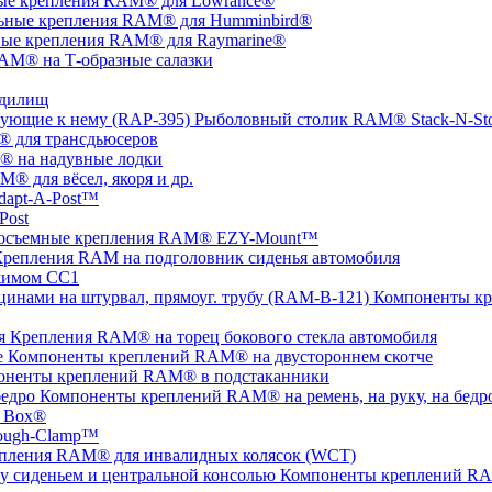
ые крепления RAM® для Lowrance®
ьные крепления RAM® для Humminbird®
ые крепления RAM® для Raymarine®
AM® на Т-образные салазки
удилищ
Рыболовный столик RAM® Stack-N-St
 для трансдьюсеров
 на надувные лодки
® для вёсел, якоря и др.
apt-A-Post™
Post
осъемные крепления RAM® EZY-Mount™
репления RAM на подголовник сиденья автомобиля
жимом СС1
Компоненты кр
Крепления RAM® на торец бокового стекла автомобиля
Компоненты креплений RAM® на двустороннем скотче
оненты креплений RAM® в подстаканники
Компоненты креплений RAM® на ремень, на руку, на бедр
 Box®
ugh-Clamp™
пления RAM® для инвалидных колясок (WCT)
Компоненты креплений RAM