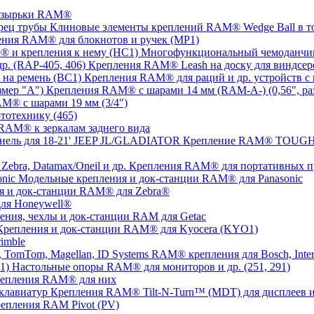
озырьки RAM®
Клиновые элементы креплений RAM® Wedge Ball в т
ния RAM® для блокнотов и ручек (MP1)
Многофункциональный чемоданчик
Крепления RAM® Leash на доску для виндсерф
Крепления RAM® для раций и др. устройств с 
Крепления RAM® с шарами 14 мм (RAM-A-) (0,56", ра
M® с шарами 19 мм (3/4")
тотехнику (465)
RAM® к зеркалам заднего вида
Крепление RAM® TOUGH-T
Крепления RAM® для портативных прин
Модельные крепления и док-станции RAM® для Panasonic
я и док-станции RAM® для Zebra®
ля Honeywell®
ения, чехлы и док-станции RAM для Getac
Крепления и док-станции RAM® для Kyocera (KYO1)
imble
RAM® крепления для Bosch, Inter
Настольные опоры RAM® для мониторов и др. (251, 291)
репления RAM® для них
Крепления RAM® Tilt-N-Turn™ (MDT) для дисплеев и
епления RAM Pivot (PV)