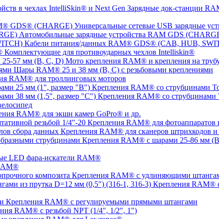
Зарядные док-станции RAM
Универсальные сетевые USB зарядные 
Автомобильные зарядные устройства RAM GDS (CHARG
Кабели питания/данных RAM® GDS® (CAB, HUB, SWI
Комплектующие для противоударных чехлов Intelliskin®
Мото крепления RAM® и крепления на трубу 
Шары RAM® 25 и 38 мм (B, C) с резьбовыми креплениями
ия RAM® для троллинговых моторов
Крепления RAM® со струбцинами Tou
Крепления RAM® со струбцинами To
елосипед
ения RAM® для экшн камер GoPro® и др.
Крепления RAM® для фотоаппаратов и 
Крепления RAM® для сканеров штрихкодов и 
Крепления RAM® с шарами 25-86 мм (B,
ые LED фара-искатели RAM®
 RAM®
Крепления RAM® с удлиняющими штангами
Крепления RAM® с
Крепления RAM® c регулируемыми прямыми штангами
ния RAM® с резьбой NPT (1/4", 1/2", 1")