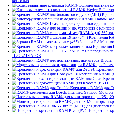
консолью
Солнцезащитные к
Крепле
Крепления RA
Зеркала RAM на мо
Крепления 
JL/GLADIATOR
Креплени
Крепления RAM® д
Крепл
Крепления RAM® для Tr
Мониторы и к
Поворотные кр