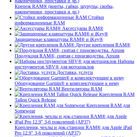
Крепеж RAM® (винты, гайки, шурупы, скобы,
наконечники, проставки и др.)
Стойки
информационные RAM
Аксессуары RAM®
Защищенные клавиатуры RAM® и iKey®
Другие крепления RAM®
Продукция RAM®, снятая с производства. Архив
Наборы
инструментов SBV® для мотоциклов
Доставка, услуги
Оборудование Garmin® и комплектующие к нему
Вентиляторы RAM
Крепления RAM
Tallon Quick Release
Крепления RAM для
Somewear
Крепления, чехлы и док-станции RAM® для Apple iPad
Pro 12.9" 3-6 поколений (AP37)