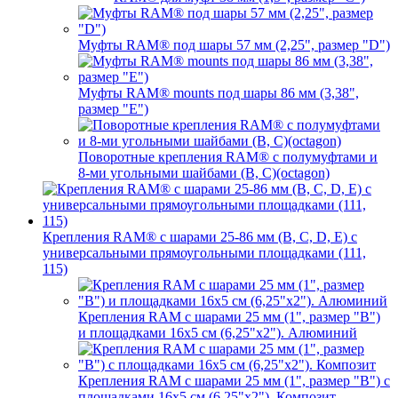
Муфты RAM® под шары 57 мм (2,25", размер "D")
Муфты RAM® mounts под шары 86 мм (3,38",
размер "E")
Поворотные крепления RAM® c полумуфтами и
8-ми угольными шайбами (B, C)(octagon)
Крепления RAM® с шарами 25-86 мм (B, C, D, E) с
универсальными прямоугольными площадками (111,
115)
Крепления RAM с шарами 25 мм (1", размер "B")
и площадками 16х5 см (6,25"х2"). Алюминий
Крепления RAM с шарами 25 мм (1", размер "B") с
площадками 16х5 см (6,25"х2"). Композит