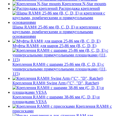
Крепления N-Star mounts
Распродажа креплений
Шары RAM® 25-86 мм (B, C, D, E) и крепления с
круглыми, ромбическими и прямоугольными
основаниями
Муфты RAM® для шаров 25-86 мм (B, C, D, E)
Крепления RAM® с шарами 25-86 мм (B, C, D, E) с
универсальными прямоугольными площадками (111,
115)
Крепления RAM® Swing Arm ("C", "D", Ratchet)
Крепления RAM® с шарами 38-86 мм (C, D, E) и
площадками VESA
Крепления RAM® с
присосками