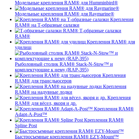
Модельные крепления RAM® для Humminbird®
Модельные крепления RAM® для Raymarine®
Крепления
RAM® на Т-образные салазки
Т-образные салазки
RAM®
Крепления RAM® для
удилищ
Рыболовный столик RAM® Stack-N-Stow™ и
комплектующие к нему (RAP-395)
Крепления
RAM® для трансдьюсеров
Крепления
RAM® на надувные лодки
Крепления
RAM® для вёсел, якоря и др.
Крепления RAM®
Adapt-A-Post™
Крепления RAM®
Spline Post
Быстросъемные крепления RAM® EZY-Mount™