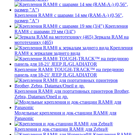
Крепления RAM® с шарами 14 мм (RAM-A-) (0,56",
размер "A")
Крепления
RAM® с шарами 19 мм (3/4")
Зеркала RAM на
мототехнику (465)
Крепления
RAM® к зеркалам заднего вида
Крепление RAM® TOUGH-TRACK™ на переднюю
панель для 18-21' JEEP JL/GLADIATOR
Крепления RAM® для портативных принтеров Brother,
Zebra, Datamax/Oneil и др.
Модельные крепления и док-станции RAM® для
Panasonic
Крепления и док-станции RAM® для Zebra®
Крепления RAM®