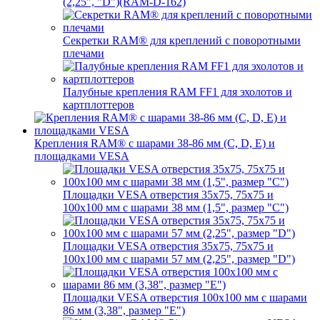
(2,25", "D")(RAM-D-162)
Секретки RAM® для креплений с поворотными
плечами
Палубные крепления RAM FF1 для эхолотов и
картплоттеров
Крепления RAM® с шарами 38-86 мм (C, D, E) и
площадками VESA
Площадки VESA отверстия 35x75, 75x75 и
100x100 мм с шарами 38 мм (1,5", размер "C")
Площадки VESA отверстия 35х75, 75x75 и
100x100 мм с шарами 57 мм (2,25", размер "D")
Площадки VESA отверстия 100x100 мм с шарами
86 мм (3,38", размер "E")