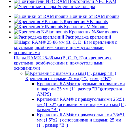
Повторители NFC RAM
Уцененные товары
Новинки от RAM mounts
Крепления VK mounts
Крепления VINmounts
Крепления N-Star mounts
Распродажа креплений
Шары RAM® 25-86 мм (B, C, D, E) и крепления с
круглыми, ромбическими и прямоугольными
основаниями
Крепления с шарами 25 мм (1", размер "B")
Крепления RAM® с круглыми основаниями
и шарами 25 мм (1", размер "B")(отверстия
AMPS)
Крепления RAM® с прямоугольными 25х51
мм (1"х2") основаниями и шарами 25 мм (1",
размер "B")
Крепления RAM® с прямоугольными 38х51
мм (1,5"х2") основаниями и шарами 25 мм
(1", размер "B")