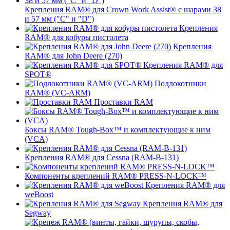
Крепления RAM® для Crown Work Assist® с шарами 38
и 57 мм ("C" и "D")
Крепления
RAM® для кобуры пистолета
Крепления
RAM® для John Deere (270)
Крепления RAM® для
SPOT®
Подлокотники
RAM® (VC-ARM)
Проставки RAM
Боксы RAM® Tough-Box™ и комплектующие к ним
(VCA)
Крепления RAM® для Cessna (RAM-B-131)
Компоненты креплений RAM® PRESS-N-LOCK™
Крепления RAM® для
weBoost
Крепления RAM® для
Segway