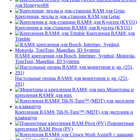
для Honeywell®
Крепления, чехлы и док-станции RAM для Getac
Крепления и док-станции RAM® для Kyocera (KYO1)
Крепления RAM® для
Trimble
RAM® крепления для Bosch, Intermec, Symbol, Motorola,
TomTom, Magellan, ID Systems
Настольные опоры RAM® для мониторов и др. (251,
291)
Мониторы и
крепления RAM® для них
Крепления RAM® Tilt-N-Turn™ (MDT) для дисплеев и
клавиатур
Поворотные
крепления RAM Pivot (PV)