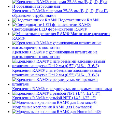
Крепления RAM® с шарами 25-86 мм (B, C, D, E) и П-
образными струбцинами
Подстаканники RAM®
Светодиодные LED фара-искатели RAM®
Магнитные крепления
RAM®
Крепления RAM® с удлиняющими штангами из
высокопрочного композита
Крепления RAM® с изгибаемыми алюминиевыми
штангами из прутка D=12 мм (0,5") (316-1, 316-3)
Крепления RAM® c регулируемыми прямыми штангами
Крепления RAM® с резьбой NPT (1/4", 1/2", 1")
Модельные крепления RAM® для Lowrance®