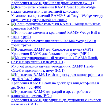
Крепления RAM® для инвалидных колясок (WCT)
Компоненты креплений RAM® Seat Tough-Wedge между
сиденьем и центральной консолью
Солнцезащитные
козырьки RAM®
Клиновые элементы креплений RAM® Wedge Ball в
торец трубы
Крепления RAM® для блокнотов и ручек (MP1)
Многофункциональный чемоданчик RAM® Handi-
Case® и крепления к нему (HC1)
Крепления RAM® Leash на доску для виндсерфинга и
др. (RAP-405, 406)
Крепления RAM® для раций и др. устройств с клипсой
на ремень (BC1)