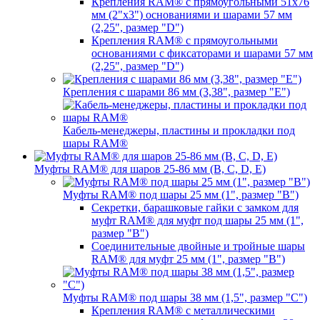
Крепления RAM® с прямоугольными 51х76
мм (2"х3") основаниями и шарами 57 мм
(2,25", размер "D")
Крепления RAM® с прямоугольными
основаниями с фиксаторами и шарами 57 мм
(2,25", размер "D")
Крепления с шарами 86 мм (3,38", размер "E")
Кабель-менеджеры, пластины и прокладки под
шары RAM®
Муфты RAM® для шаров 25-86 мм (B, C, D, E)
Муфты RAM® под шары 25 мм (1", размер "B")
Секретки, барашковые гайки с замком для
муфт RAM® для муфт под шары 25 мм (1",
размер "B")
Соединительные двойные и тройные шары
RAM® для муфт 25 мм (1", размер "B")
Муфты RAM® под шары 38 мм (1,5", размер "C")
Крепления RAM® с металлическими