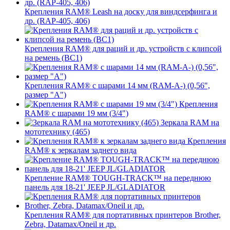
Крепления RAM® Leash на доску для виндсерфинга и
др. (RAP-405, 406)
Крепления RAM® для раций и др. устройств с клипсой
на ремень (BC1)
Крепления RAM® с шарами 14 мм (RAM-A-) (0,56",
размер "A")
Крепления
RAM® с шарами 19 мм (3/4")
Зеркала RAM на
мототехнику (465)
Крепления
RAM® к зеркалам заднего вида
Крепление RAM® TOUGH-TRACK™ на переднюю
панель для 18-21' JEEP JL/GLADIATOR
Крепления RAM® для портативных принтеров Brother,
Zebra, Datamax/Oneil и др.