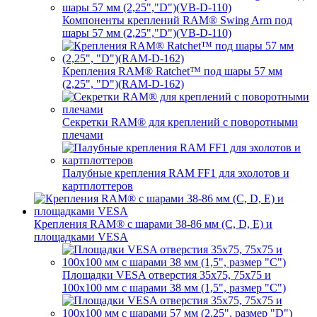
Компоненты креплений RAM® Swing Arm под
шары 57 мм (2,25","D")(VB-D-110)
Крепления RAM® Ratchet™ под шары 57 мм
(2,25", "D")(RAM-D-162)
Секретки RAM® для креплений с поворотными
плечами
Палубные крепления RAM FF1 для эхолотов и
картплоттеров
Крепления RAM® с шарами 38-86 мм (C, D, E) и
площадками VESA
Площадки VESA отверстия 35x75, 75x75 и
100x100 мм с шарами 38 мм (1,5", размер "C")