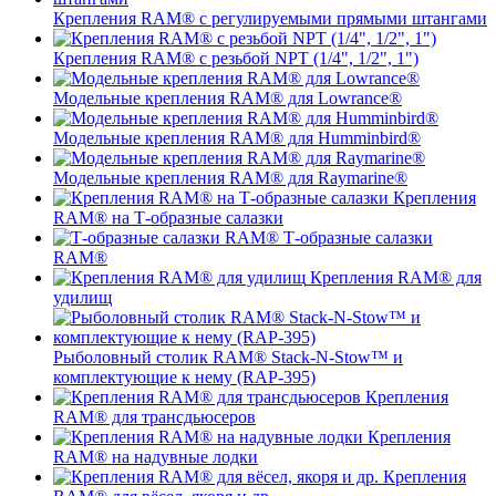
Крепления RAM® c регулируемыми прямыми штангами
Крепления RAM® с резьбой NPT (1/4", 1/2", 1")
Модельные крепления RAM® для Lowrance®
Модельные крепления RAM® для Humminbird®
Модельные крепления RAM® для Raymarine®
Крепления
RAM® на Т-образные салазки
Т-образные салазки
RAM®
Крепления RAM® для
удилищ
Рыболовный столик RAM® Stack-N-Stow™ и
комплектующие к нему (RAP-395)
Крепления
RAM® для трансдьюсеров
Крепления
RAM® на надувные лодки
Крепления