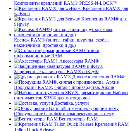
Компоненты креплений RAM® PRESS-N-LOCK™
Крепления RAM® для
weBoost
Крепления RAM® для
Segway
Крепеж RAM® (винты, гайки, шурупы, скобы,
наконечники, проставки и др.)
Стойки
информационные RAM
Аксессуары RAM®
Защищенные клавиатуры RAM® и iKey®
Другие крепления RAM®
Продукция RAM®, снятая с производства. Архив
Наборы
инструментов SBV® для мотоциклов
Доставка, услуги
Оборудование Garmin® и комплектующие к нему
Вентиляторы RAM
Крепления RAM
Tallon Quick Release