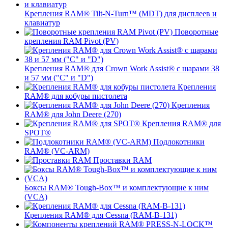
Крепления RAM® Tilt-N-Turn™ (MDT) для дисплеев и
клавиатур
Поворотные
крепления RAM Pivot (PV)
Крепления RAM® для Crown Work Assist® с шарами 38
и 57 мм ("C" и "D")
Крепления
RAM® для кобуры пистолета
Крепления
RAM® для John Deere (270)
Крепления RAM® для
SPOT®
Подлокотники
RAM® (VC-ARM)
Проставки RAM
Боксы RAM® Tough-Box™ и комплектующие к ним
(VCA)
Крепления RAM® для Cessna (RAM-B-131)