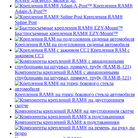
RAM® для вёсел, якоря и др.
Крепления RAM®
Adapt-A-Post™
Крепления RAM®
Spline Post
Быстросъемные крепления RAM® EZY-Mount™
Крепления RAM на подголовник сиденья автомобиля
Крепления RAM с
зажимом СС1
Компоненты креплений RAM® с авиационными
струбцинами на штурвал, прямоуг. трубу (RAM-B-121)
Крепления RAM® на торец бокового стекла автомобиля
Компоненты креплений RAM® на двустороннем скотче
Компоненты креплений RAM® в подстаканники