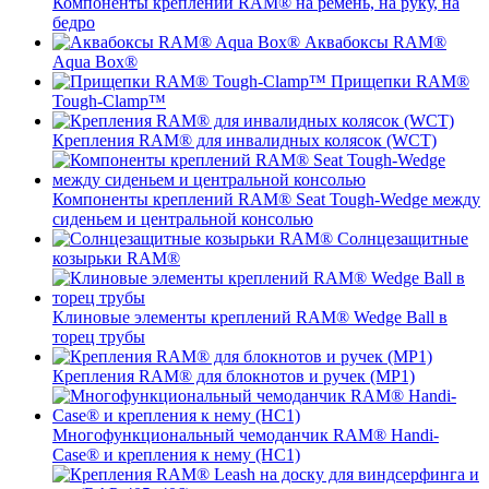
Компоненты креплений RAM® на ремень, на руку, на
бедро
Аквабоксы RAM®
Aqua Box®
Прищепки RAM®
Tough-Clamp™
Крепления RAM® для инвалидных колясок (WCT)
Компоненты креплений RAM® Seat Tough-Wedge между
сиденьем и центральной консолью
Солнцезащитные
козырьки RAM®
Клиновые элементы креплений RAM® Wedge Ball в
торец трубы
Крепления RAM® для блокнотов и ручек (MP1)
Многофункциональный чемоданчик RAM® Handi-
Case® и крепления к нему (HC1)