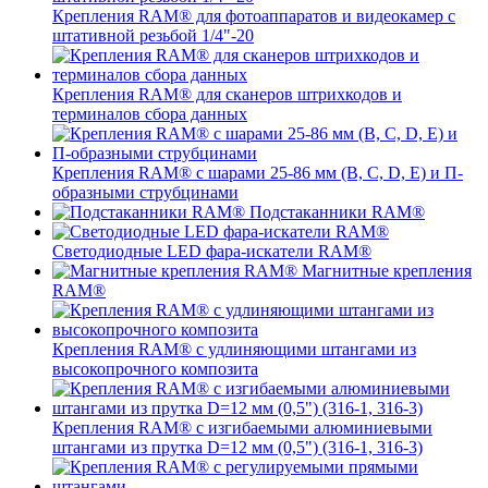
Крепления RAM® для фотоаппаратов и видеокамер с
штативной резьбой 1/4"-20
Крепления RAM® для сканеров штрихкодов и
терминалов сбора данных
Крепления RAM® с шарами 25-86 мм (B, C, D, E) и П-
образными струбцинами
Подстаканники RAM®
Светодиодные LED фара-искатели RAM®
Магнитные крепления
RAM®
Крепления RAM® с удлиняющими штангами из
высокопрочного композита
Крепления RAM® с изгибаемыми алюминиевыми
штангами из прутка D=12 мм (0,5") (316-1, 316-3)