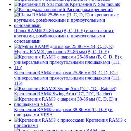
Крепления N-Star mounts
Распродажа креплений
Шары RAM® 25-86 мм (B, C, D, E) и крепления с
круглыми, ромбическими и прямоугольными
основаниями
Муфты RAM® для шаров 25-86 мм (B, C, D, E)
Крепления RAM® с шарами 25-86 мм (B, C, D, E) с
универсальными прямоугольными площадками (111,
115)
Крепления RAM® Swing Arm ("C", "D", Ratchet)
Крепления RAM® с шарами 38-86 мм (C, D, E) и
площадками VESA
Крепления RAM® с
присосками