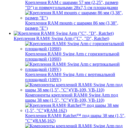
Крепления RAM с шарами 57 мм (2,25", размер
"D") и прямоугольными 28х7,5 см площадками
Крепления RAM mounts с шарами 86 мм (3,38",
размер "E")
Крепления RAM® Swing Arm ("C", "D", Ratchet)
Крепления RAM® Swing Arm с горизонтальной
площадкой (109H)
Крепления RAM® Swing Arm с вертикальной
площадкой (109V)
Компоненты креплений RAM® Swing Arm под
шары 38 мм (1,5", "C")(VB-109, VB-110)
Крепления RAM® Ratchet™ под шары 38 мм (1,5",
"C")(RAM-162)