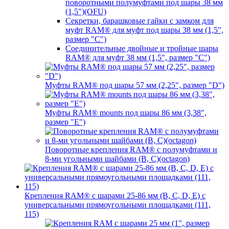
поворотными полумуфтами под шары 38 мм
(1,5")(OFU)
Секретки, барашковые гайки с замком для
муфт RAM® для муфт под шары 38 мм (1,5",
размер "C")
Соединительные двойные и тройные шары
RAM® для муфт 38 мм (1,5", размер "C")
Муфты RAM® под шары 57 мм (2,25", размер "D")
Муфты RAM® mounts под шары 86 мм (3,38",
размер "E")
Поворотные крепления RAM® c полумуфтами и
8-ми угольными шайбами (B, C)(octagon)
Крепления RAM® с шарами 25-86 мм (B, C, D, E) с
универсальными прямоугольными площадками (111,
115)