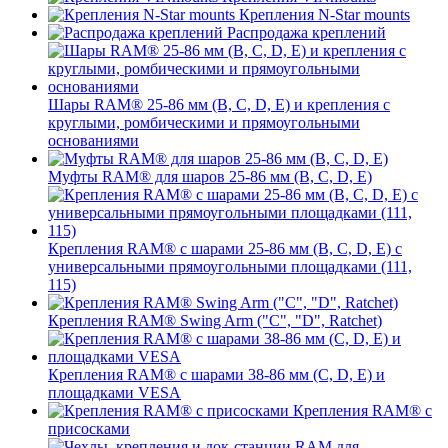
Крепления N-Star mounts
Распродажа креплений
Шары RAM® 25-86 мм (B, C, D, E) и крепления с
круглыми, ромбическими и прямоугольными
основаниями
Муфты RAM® для шаров 25-86 мм (B, C, D, E)
Крепления RAM® с шарами 25-86 мм (B, C, D, E) с
универсальными прямоугольными площадками (111,
115)
Крепления RAM® Swing Arm ("C", "D", Ratchet)
Крепления RAM® с шарами 38-86 мм (C, D, E) и
площадками VESA
Крепления RAM® с
присосками