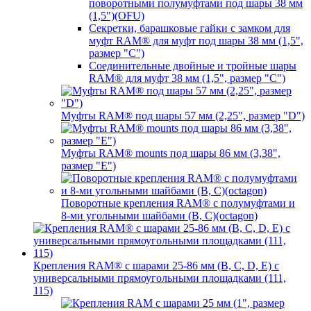
поворотными полумуфтами под шары 38 мм
(1,5")(OFU)
Секретки, барашковые гайки с замком для
муфт RAM® для муфт под шары 38 мм (1,5",
размер "C")
Соединительные двойные и тройные шары
RAM® для муфт 38 мм (1,5", размер "C")
Муфты RAM® под шары 57 мм (2,25", размер "D")
Муфты RAM® mounts под шары 86 мм (3,38",
размер "E")
Поворотные крепления RAM® c полумуфтами и
8-ми угольными шайбами (B, C)(octagon)
Крепления RAM® с шарами 25-86 мм (B, C, D, E) с
универсальными прямоугольными площадками (111,
115)