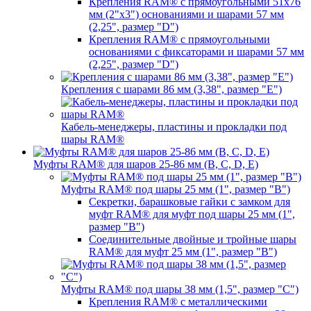
Крепления RAM® с прямоугольными 51х76
мм (2"х3") основаниями и шарами 57 мм
(2,25", размер "D")
Крепления RAM® с прямоугольными
основаниями с фиксаторами и шарами 57 мм
(2,25", размер "D")
Крепления с шарами 86 мм (3,38", размер "E")
Кабель-менеджеры, пластины и прокладки под
шары RAM®
Муфты RAM® для шаров 25-86 мм (B, C, D, E)
Муфты RAM® под шары 25 мм (1", размер "B")
Секретки, барашковые гайки с замком для
муфт RAM® для муфт под шары 25 мм (1",
размер "B")
Соединительные двойные и тройные шары
RAM® для муфт 25 мм (1", размер "B")
Муфты RAM® под шары 38 мм (1,5", размер "C")
Крепления RAM® с металлическими