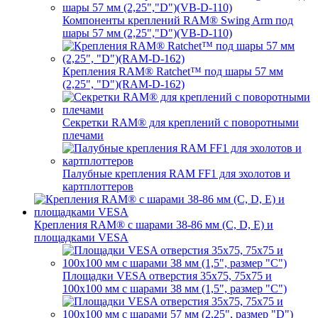
Компоненты креплений RAM® Swing Arm под
шары 57 мм (2,25","D")(VB-D-110)
Крепления RAM® Ratchet™ под шары 57 мм
(2,25", "D")(RAM-D-162)
Секретки RAM® для креплений с поворотными
плечами
Палубные крепления RAM FF1 для эхолотов и
картплоттеров
Крепления RAM® с шарами 38-86 мм (C, D, E) и
площадками VESA
Площадки VESA отверстия 35x75, 75x75 и
100x100 мм с шарами 38 мм (1,5", размер "C")