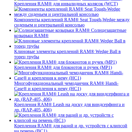
Крепления RAM® для инвалидных колясок (WCT)
Компоненты креплений RAM® Seat Tough-Wedge между
сиденьем и центральной консолью
Солнцезащитные
козырьки RAM®
Клиновые элементы креплений RAM® Wedge Ball в
торец трубы
Крепления RAM® для блокнотов и ручек (MP1)
Многофункциональный чемоданчик RAM® Handi-
Case® и крепления к нему (HC1)
Крепления RAM® Leash на доску для виндсерфинга и
др. (RAP-405, 406)
Крепления RAM® для раций и др. устройств с клипсой
на ремень (BC1)