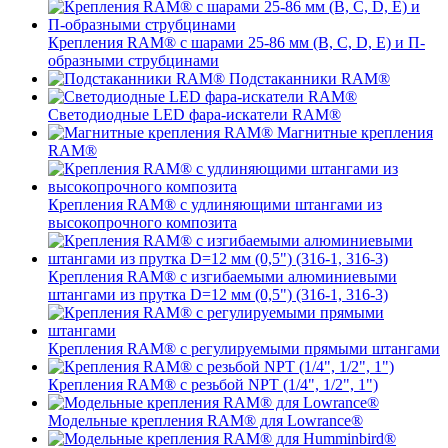
Крепления RAM® с шарами 25-86 мм (B, C, D, E) и П-
образными струбцинами
Подстаканники RAM®
Светодиодные LED фара-искатели RAM®
Магнитные крепления
RAM®
Крепления RAM® с удлиняющими штангами из
высокопрочного композита
Крепления RAM® с изгибаемыми алюминиевыми
штангами из прутка D=12 мм (0,5") (316-1, 316-3)
Крепления RAM® c регулируемыми прямыми штангами
Крепления RAM® с резьбой NPT (1/4", 1/2", 1")
Модельные крепления RAM® для Lowrance®