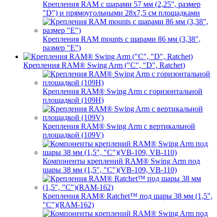
Крепления RAM с шарами 57 мм (2,25", размер
"D") и прямоугольными 28х7,5 см площадками
Крепления RAM mounts с шарами 86 мм (3,38",
размер "E")
Крепления RAM® Swing Arm ("C", "D", Ratchet)
Крепления RAM® Swing Arm с горизонтальной
площадкой (109H)
Крепления RAM® Swing Arm с вертикальной
площадкой (109V)
Компоненты креплений RAM® Swing Arm под
шары 38 мм (1,5", "C")(VB-109, VB-110)
Крепления RAM® Ratchet™ под шары 38 мм (1,5",
"C")(RAM-162)