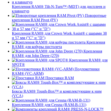
Крепления RAM® Tilt-N-Turn™ (MDT) для дисплеев и
клавиатур
Поворотные
крепления RAM Pivot (PV)
Крепления RAM® для Crown Work Assist® с шарами 38
и 57 мм ("C" и "D")
Крепления
RAM® для кобуры пистолета
Крепления
RAM® для John Deere (270)
Крепления RAM® для
SPOT®
Подлокотники
RAM® (VC-ARM)
Проставки RAM
Боксы RAM® Tough-Box™ и комплектующие к ним
(VCA)
Крепления RAM® для Cessna (RAM-B-131)