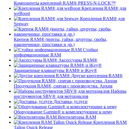
Компоненты креплений RAM® PRESS-N-LOCK™
Крепления RAM® для
weBoost
Крепления RAM® для
Segway
Крепеж RAM® (винты, гайки, шурупы, скобы,
наконечники, проставки и др.)
Стойки
информационные RAM
Аксессуары RAM®
Защищенные клавиатуры RAM® и iKey®
Другие крепления RAM®
Продукция RAM®, снятая с производства. Архив
Наборы
инструментов SBV® для мотоциклов
Доставка, услуги
Оборудование Garmin® и комплектующие к нему
Вентиляторы RAM
Крепления RAM
Tallon Quick Release