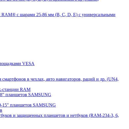
 RAM® с шарами 25-86 мм (B, C, D, E) с универсальными
 площадками VESA
мартфонов в чехлах, авто навигаторов, раций и др. (UN4,
док-станции RAM
7-8" планшетов SAMSUNG
 9-15" планшетов SAMSUNG
ов
буков и защищенных планшетов и нетбуков (RAM-234-3, 6,