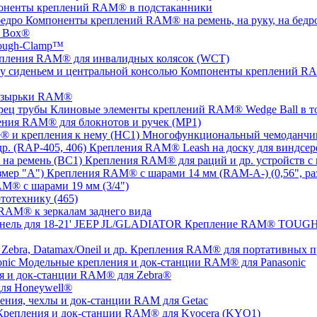
оненты креплений RAM® в подстаканники
Компоненты креплений RAM® на ремень, на руку, на бедр
 Box®
ugh-Clamp™
пления RAM® для инвалидных колясок (WCT)
Компоненты креплений RAM
озырьки RAM®
Клиновые элементы креплений RAM® Wedge Ball в т
ния RAM® для блокнотов и ручек (MP1)
Многофункциональный чемоданчик
Крепления RAM® Leash на доску для виндсерф
Крепления RAM® для раций и др. устройств с 
Крепления RAM® с шарами 14 мм (RAM-A-) (0,56", ра
M® с шарами 19 мм (3/4")
тотехнику (465)
RAM® к зеркалам заднего вида
Крепление RAM® TOUGH-T
Крепления RAM® для портативных прин
Модельные крепления и док-станции RAM® для Panasonic
я и док-станции RAM® для Zebra®
ля Honeywell®
ения, чехлы и док-станции RAM для Getac
Крепления и док-станции RAM® для Kyocera (KYO1)