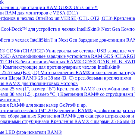
nk
пления и док-станции RAM GDS® Uni-Conn™
ки RAM для мониторов с VESA (D11)
Крепления
Компо
Зарядные док-станции RAM
Универсальные сетевые USB зарядные 
Автомобильные зарядные устройства RAM GDS (CHARG
Кабели питания/данных RAM® GDS® (CAB, HUB, SWI
Комплектующие для противоударных чехлов Intelliskin®
Мото крепления RAM® и крепления на трубу 
Шары RAM® 25 и 38 мм (B, C) с резьбовыми креплениями
ия RAM® для троллинговых моторов
Крепления RAM® со струбцинами Tou
Крепления RAM® со струбцинами To
елосипед
ения RAM® для экшн камер GoPro® и др.
Крепления RAM® для фотоаппаратов и 
Крепления RAM® для сканеров штрихкодов и 
Крепления RAM® с шарами 25-86 мм (B,
ые LED фара-искатели RAM®