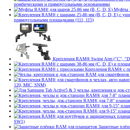
ромбическими и прямоугольными основаниями
Муфты R
прямоугольными площадками (111, 115)
Крепления RAM® Swing Arm ("C", "D",
Крепления RAM® с п
120, MIC, SNM)
SW1)
Защитные плён