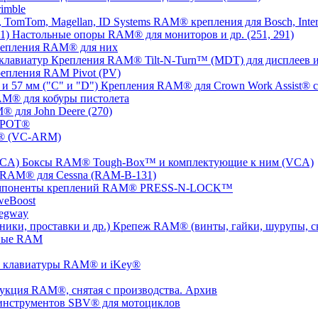
imble
RAM® крепления для Bosch, Inter
Настольные опоры RAM® для мониторов и др. (251, 291)
репления RAM® для них
Крепления RAM® Tilt-N-Turn™ (MDT) для дисплеев и
епления RAM Pivot (PV)
Крепления RAM® для Crown Work Assist® с 
M® для кобуры пистолета
 для John Deere (270)
SPOT®
® (VC-ARM)
Боксы RAM® Tough-Box™ и комплектующие к ним (VCA)
 RAM® для Cessna (RAM-B-131)
мпоненты креплений RAM® PRESS-N-LOCK™
weBoost
egway
Крепеж RAM® (винты, гайки, шурупы, ско
ные RAM
 клавиатуры RAM® и iKey®
укция RAM®, снятая с производства. Архив
инструментов SBV® для мотоциклов