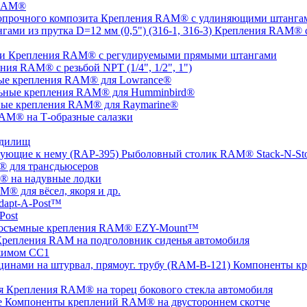
 RAM®
Крепления RAM® с удлиняющими штангами
Крепления RAM® с
Крепления RAM® c регулируемыми прямыми штангами
ния RAM® с резьбой NPT (1/4", 1/2", 1")
ые крепления RAM® для Lowrance®
ьные крепления RAM® для Humminbird®
ые крепления RAM® для Raymarine®
AM® на Т-образные салазки
удилищ
Рыболовный столик RAM® Stack-N-St
 для трансдьюсеров
 на надувные лодки
® для вёсел, якоря и др.
apt-A-Post™
Post
осъемные крепления RAM® EZY-Mount™
репления RAM на подголовник сиденья автомобиля
жимом СС1
Компоненты кр
Крепления RAM® на торец бокового стекла автомобиля
Компоненты креплений RAM® на двустороннем скотче