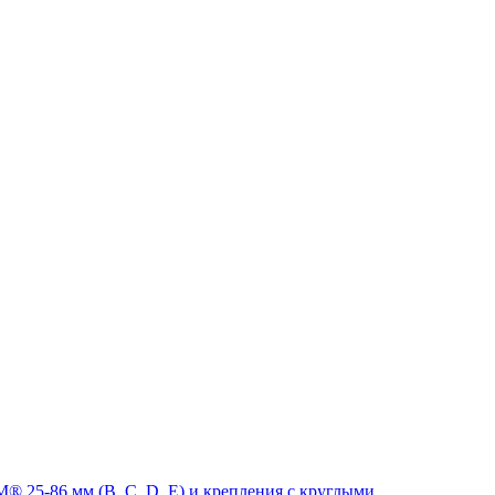
 25-86 мм (B, C, D, E) и крепления с круглыми,