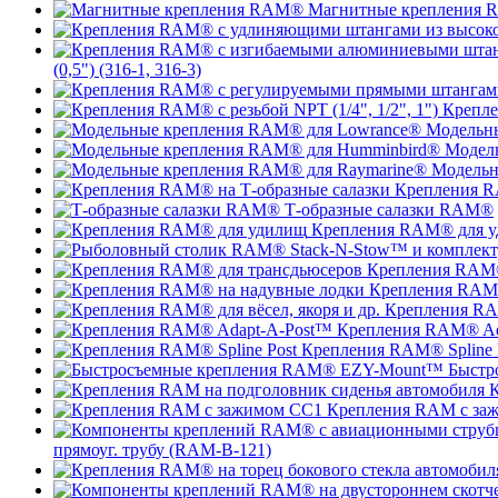
Магнитные крепления
(0,5") (316-1, 316-3)
Крепле
Модельн
Модел
Модельн
Крепления R
Т-образные салазки RAM®
Крепления RAM® для 
Крепления RAM®
Крепления RAM®
Крепления RAM
Крепления RAM® Ad
Крепления RAM® Spline 
Быстр
К
Крепления RAM с за
прямоуг. трубу (RAM-B-121)