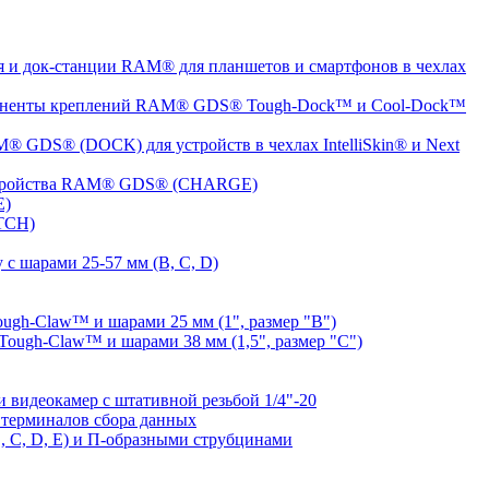
 и док-станции RAM® для планшетов и смартфонов в чехлах
ненты креплений RAM® GDS® Tough-Dock™ и Cool-Dock™
® GDS® (DOCK) для устройств в чехлах IntelliSkin® и Next
устройства RAM® GDS® (CHARGE)
E)
TCH)
с шарами 25-57 мм (B, C, D)
gh-Claw™ и шарами 25 мм (1", размер "B")
ugh-Claw™ и шарами 38 мм (1,5", размер "C")
видеокамер с штативной резьбой 1/4"-20
терминалов сбора данных
 C, D, E) и П-образными струбцинами