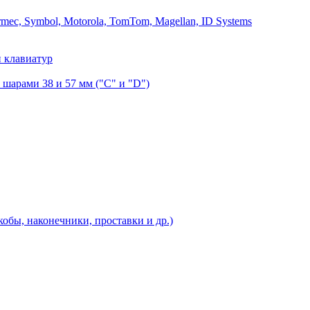
mec, Symbol, Motorola, TomTom, Magellan, ID Systems
 клавиатур
шарами 38 и 57 мм ("C" и "D")
бы, наконечники, проставки и др.)