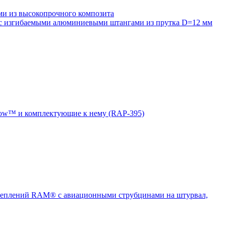
 из высокопрочного композита
 изгибаемыми алюминиевыми штангами из прутка D=12 мм
ow™ и комплектующие к нему (RAP-395)
еплений RAM® с авиационными струбцинами на штурвал,