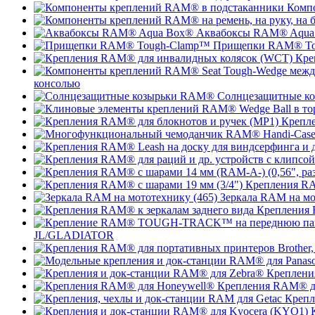
Комп
Аквабоксы RAM® Aqua
Прищепки RAM® To
Кре
консолью
Солнцезащитные к
Крепле
Крепления RA
Зеркала RAM на мо
Крепления 
JL/GLADIATOR
Креплени
Крепления RAM® д
Крепл