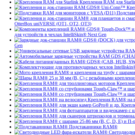
Крепления RAM для Starli
Кре
Подстав
OtterBox uniVERSE (OT1, OT2, OT3)
для устройств в чехлах IntelliSkin® Next Gen
Gen
Креплен
Крепления RAM® на в
Крепл
Подстаканники RAM®
Светодиодн