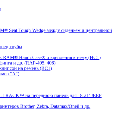
о
® Seat Tough-Wedge между сиденьем и центральной
орец трубы
 RAM® Handi-Case® и крепления к нему (HC1)
инга и др. (RAP-405, 406)
клипсой на ремень (BC1)
змер "A")
RACK™ на переднюю панель для 18-21' JEEP
теров Brother, Zebra, Datamax/Oneil и др.