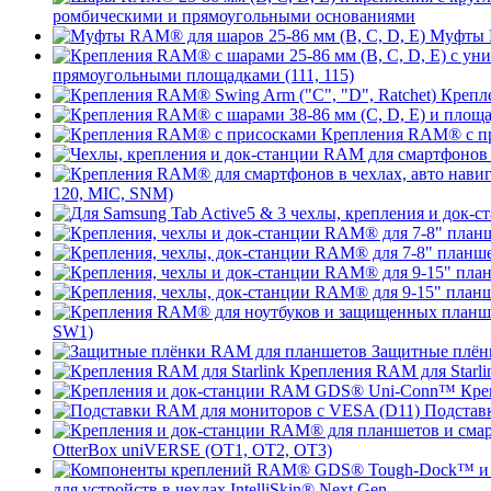
ромбическими и прямоугольными основаниями
Муфты R
прямоугольными площадками (111, 115)
Крепле
Крепления RAM® с п
120, MIC, SNM)
SW1)
Защитные плён
Крепления RAM для Starli
Кре
Подстав
OtterBox uniVERSE (OT1, OT2, OT3)
для устройств в чехлах IntelliSkin® Next Gen