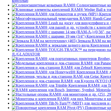
консолью
Солнцезащитные к
Крепле
Крепления RA
Зеркала RAM на мо
Крепления 
JL/GLADIATOR
Креплени
Крепления RAM® д
Крепл
Крепления RAM® для Tr
Мониторы и к
Поворотные кр