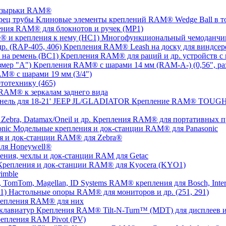
озырьки RAM®
Клиновые элементы креплений RAM® Wedge Ball в т
ния RAM® для блокнотов и ручек (MP1)
Многофункциональный чемоданчик
Крепления RAM® Leash на доску для виндсерф
Крепления RAM® для раций и др. устройств с 
Крепления RAM® с шарами 14 мм (RAM-A-) (0,56", ра
M® с шарами 19 мм (3/4")
тотехнику (465)
RAM® к зеркалам заднего вида
Крепление RAM® TOUGH-T
Крепления RAM® для портативных прин
Модельные крепления и док-станции RAM® для Panasonic
я и док-станции RAM® для Zebra®
ля Honeywell®
ения, чехлы и док-станции RAM для Getac
Крепления и док-станции RAM® для Kyocera (KYO1)
imble
RAM® крепления для Bosch, Inter
Настольные опоры RAM® для мониторов и др. (251, 291)
репления RAM® для них
Крепления RAM® Tilt-N-Turn™ (MDT) для дисплеев и
епления RAM Pivot (PV)