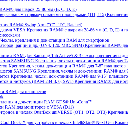
AM® для шаров 25-86 мм (B, C, D, E)
Крепления
ния RAM® Swing Arm ("C", "D", Ratchet)
Крепления RAM® с шарами 38-86 мм (C, D, E) и
рисосками
Чехлы, крепления и док-станции RAM для смартфонов
Крепления RAM® для с
Для Samsung Tab Active5 & 3 чехлы, крепления и 
Крепления, чехлы и док-станции RAM® для 
Крепления, чехлы, док-станции RAM® для 7-8" планшетов
Крепления, чехлы и док-станции RAM® для
Крепления, чехлы, док-станции RAM® для 9-15" планшет
Крепления RAM® для ноут
ки RAM для планшетов
nk
пления и док-станции RAM GDS® Uni-Conn™
ки RAM для мониторов с VESA (D11)
Крепления
Компо