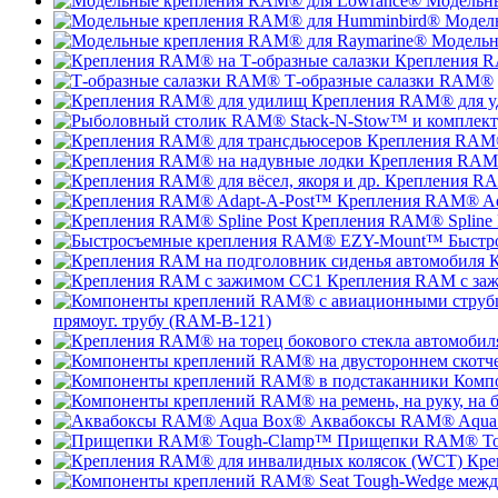
Модельн
Модел
Модельн
Крепления R
Т-образные салазки RAM®
Крепления RAM® для 
Крепления RAM®
Крепления RAM®
Крепления RAM
Крепления RAM® Ad
Крепления RAM® Spline 
Быстр
К
Крепления RAM с за
прямоуг. трубу (RAM-B-121)
Комп
Аквабоксы RAM® Aqua
Прищепки RAM® To
Кре