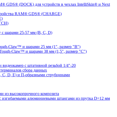
® GDS® (DOCK) для устройств в чехлах IntelliSkin® и Next
устройства RAM® GDS® (CHARGE)
E)
TCH)
с шарами 25-57 мм (B, C, D)
gh-Claw™ и шарами 25 мм (1", размер "B")
ugh-Claw™ и шарами 38 мм (1,5", размер "C")
видеокамер с штативной резьбой 1/4"-20
терминалов сбора данных
 C, D, E) и П-образными струбцинами
 из высокопрочного композита
 изгибаемыми алюминиевыми штангами из прутка D=12 мм