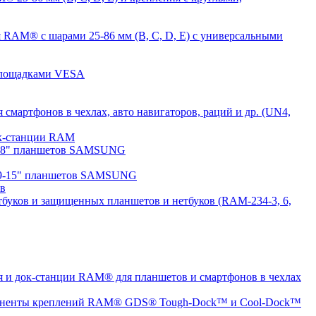
 RAM® с шарами 25-86 мм (B, C, D, E) с универсальными
 площадками VESA
мартфонов в чехлах, авто навигаторов, раций и др. (UN4,
док-станции RAM
7-8" планшетов SAMSUNG
 9-15" планшетов SAMSUNG
ов
буков и защищенных планшетов и нетбуков (RAM-234-3, 6,
 и док-станции RAM® для планшетов и смартфонов в чехлах
ненты креплений RAM® GDS® Tough-Dock™ и Cool-Dock™