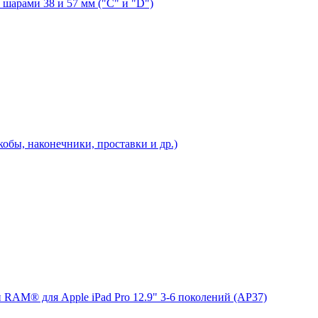
шарами 38 и 57 мм ("C" и "D")
бы, наконечники, проставки и др.)
 RAM® для Apple iPad Pro 12.9" 3-6 поколений (AP37)