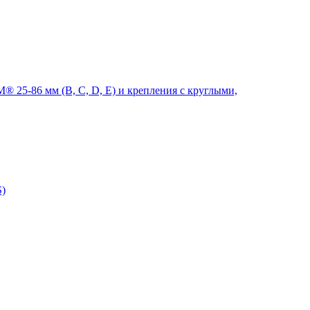
 25-86 мм (B, C, D, E) и крепления с круглыми,
S)