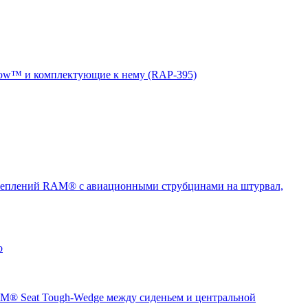
ow™ и комплектующие к нему (RAP-395)
еплений RAM® с авиационными струбцинами на штурвал,
о
® Seat Tough-Wedge между сиденьем и центральной