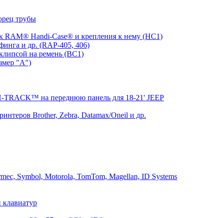
орец трубы
 RAM® Handi-Case® и крепления к нему (HC1)
инга и др. (RAP-405, 406)
клипсой на ремень (BC1)
змер "A")
RACK™ на переднюю панель для 18-21' JEEP
теров Brother, Zebra, Datamax/Oneil и др.
mec, Symbol, Motorola, TomTom, Magellan, ID Systems
 клавиатур