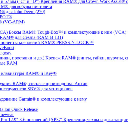
Крепления RAM® для Crown Work Assist® с 
M® для кобуры пистолета
 для John Deere (270)
SPOT®
® (VC-ARM)
Боксы RAM® Tough-Box™ и комплектующие к ним (VCA)
 RAM® для Cessna (RAM-B-131)
мпоненты креплений RAM® PRESS-N-LOCK™
weBoost
egway
Крепеж RAM® (винты, гайки, шурупы, ско
ные RAM
 клавиатуры RAM® и iKey®
укция RAM®, снятая с производства. Архив
инструментов SBV® для мотоциклов
удование Garmin® и комплектующие к нему
llon Quick Release
mewear
Крепления, чехлы и док-станции