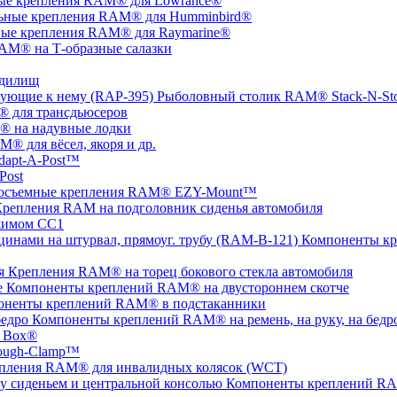
ые крепления RAM® для Lowrance®
ьные крепления RAM® для Humminbird®
ые крепления RAM® для Raymarine®
AM® на Т-образные салазки
удилищ
Рыболовный столик RAM® Stack-N-St
 для трансдьюсеров
 на надувные лодки
® для вёсел, якоря и др.
apt-A-Post™
Post
осъемные крепления RAM® EZY-Mount™
репления RAM на подголовник сиденья автомобиля
жимом СС1
Компоненты кр
Крепления RAM® на торец бокового стекла автомобиля
Компоненты креплений RAM® на двустороннем скотче
оненты креплений RAM® в подстаканники
Компоненты креплений RAM® на ремень, на руку, на бедр
 Box®
ugh-Clamp™
пления RAM® для инвалидных колясок (WCT)
Компоненты креплений RAM