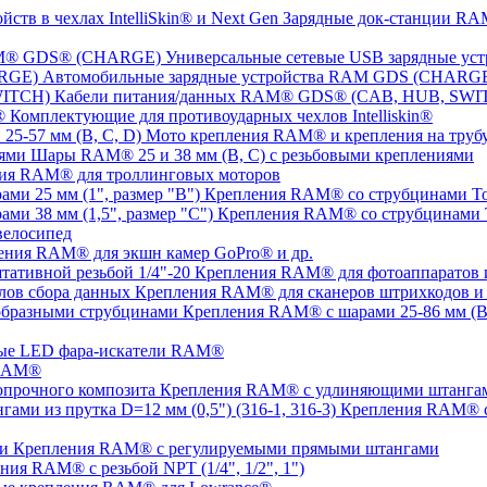
Зарядные док-станции RAM
Универсальные сетевые USB зарядные 
Автомобильные зарядные устройства RAM GDS (CHARG
Кабели питания/данных RAM® GDS® (CAB, HUB, SWI
Комплектующие для противоударных чехлов Intelliskin®
Мото крепления RAM® и крепления на трубу 
Шары RAM® 25 и 38 мм (B, C) с резьбовыми креплениями
ия RAM® для троллинговых моторов
Крепления RAM® со струбцинами Tou
Крепления RAM® со струбцинами To
елосипед
ения RAM® для экшн камер GoPro® и др.
Крепления RAM® для фотоаппаратов и 
Крепления RAM® для сканеров штрихкодов и 
Крепления RAM® с шарами 25-86 мм (B,
ые LED фара-искатели RAM®
 RAM®
Крепления RAM® с удлиняющими штангами
Крепления RAM® с
Крепления RAM® c регулируемыми прямыми штангами
ния RAM® с резьбой NPT (1/4", 1/2", 1")