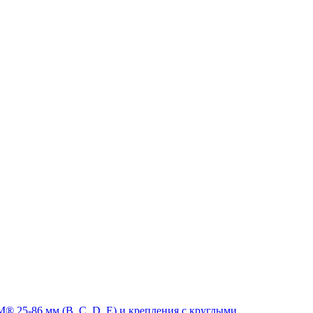
 25-86 мм (B, C, D, E) и крепления с круглыми,