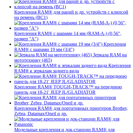
Крепления RAM® для раций и др. устройств с клипсой
на ремень (BC1)
Крепления RAM® с шарами 14 мм (RAM-A-) (0,56",
размер "A")
Крепления
RAM® с шарами 19 мм (3/4")
Зеркала RAM на
мототехнику (465)
Крепления
RAM® к зеркалам заднего вида
Крепление RAM® TOUGH-TRACK™ на переднюю
панель для 18-21' JEEP JL/GLADIATOR
Крепления RAM® для портативных принтеров Brother,
Zebra, Datamax/Oneil и др.
Модельные крепления и док-станции RAM® для