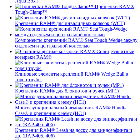
Aqua Box®
Прищепки RAM®
Tough-Clamp™
Крепления RAM® для инвалидных колясок (WCT)
Компоненты креплений RAM® Seat Tough-Wedge между
сиденьем и центральной консолью
Солнцезащитные
козырьки RAM®
Клиновые элементы креплений RAM® Wedge Ball в
торец трубы
Крепления RAM® для блокнотов и ручек (MP1)
Многофункциональный чемоданчик RAM® Handi-
Case® и крепления к нему (HC1)
Крепления RAM® Leash на доску для виндсерфинга и
др. (RAP-405, 406)