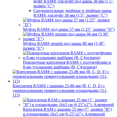
муфт RAM® для муфт под шары 38 мм (1,5",
размер "C")
Соединительные двойные и тройные шары
RAM® для муфт 38 мм (1,5", размер "C")
Муфты RAM® под шары 57 мм (2,25", размер "D")
Муфты RAM® mounts под шары 86 мм (3,38",
размер "E")
Поворотные крепления RAM® c полумуфтами и
8-ми угольными шайбами (B, C)(octagon)
Крепления RAM® с шарами 25-86 мм (B, C, D, E) с
универсальными прямоугольными площадками (111,
115)
Крепления RAM с шарами 25 мм (1", размер "B")
и площадками 16х5 см (6,25"х2"). Алюминий