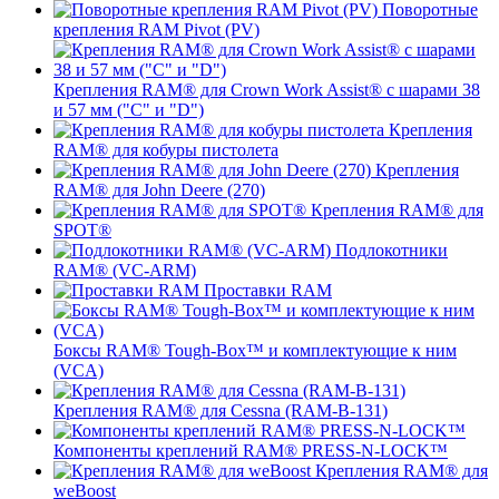
Поворотные
крепления RAM Pivot (PV)
Крепления RAM® для Crown Work Assist® с шарами 38
и 57 мм ("C" и "D")
Крепления
RAM® для кобуры пистолета
Крепления
RAM® для John Deere (270)
Крепления RAM® для
SPOT®
Подлокотники
RAM® (VC-ARM)
Проставки RAM
Боксы RAM® Tough-Box™ и комплектующие к ним
(VCA)
Крепления RAM® для Cessna (RAM-B-131)
Компоненты креплений RAM® PRESS-N-LOCK™
Крепления RAM® для
weBoost