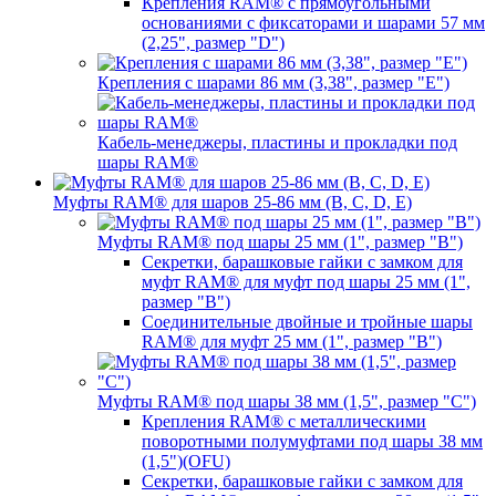
Крепления RAM® с прямоугольными
основаниями с фиксаторами и шарами 57 мм
(2,25", размер "D")
Крепления с шарами 86 мм (3,38", размер "E")
Кабель-менеджеры, пластины и прокладки под
шары RAM®
Муфты RAM® для шаров 25-86 мм (B, C, D, E)
Муфты RAM® под шары 25 мм (1", размер "B")
Секретки, барашковые гайки с замком для
муфт RAM® для муфт под шары 25 мм (1",
размер "B")
Соединительные двойные и тройные шары
RAM® для муфт 25 мм (1", размер "B")
Муфты RAM® под шары 38 мм (1,5", размер "C")
Крепления RAM® с металлическими
поворотными полумуфтами под шары 38 мм
(1,5")(OFU)
Секретки, барашковые гайки с замком для