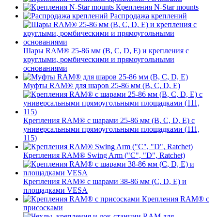
Крепления N-Star mounts
Распродажа креплений
Шары RAM® 25-86 мм (B, C, D, E) и крепления с
круглыми, ромбическими и прямоугольными
основаниями
Муфты RAM® для шаров 25-86 мм (B, C, D, E)
Крепления RAM® с шарами 25-86 мм (B, C, D, E) с
универсальными прямоугольными площадками (111,
115)
Крепления RAM® Swing Arm ("C", "D", Ratchet)
Крепления RAM® с шарами 38-86 мм (C, D, E) и
площадками VESA
Крепления RAM® с
присосками