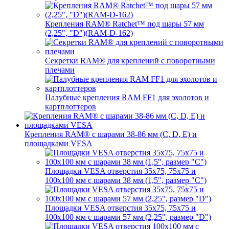
Крепления RAM® Ratchet™ под шары 57 мм
(2,25", "D")(RAM-D-162)
Секретки RAM® для креплений с поворотными
плечами
Палубные крепления RAM FF1 для эхолотов и
картплоттеров
Крепления RAM® с шарами 38-86 мм (C, D, E) и
площадками VESA
Площадки VESA отверстия 35x75, 75x75 и
100x100 мм с шарами 38 мм (1,5", размер "C")
Площадки VESA отверстия 35х75, 75x75 и
100x100 мм с шарами 57 мм (2,25", размер "D")