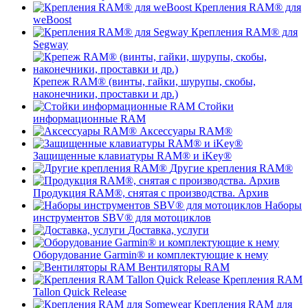
Крепления RAM® для
weBoost
Крепления RAM® для
Segway
Крепеж RAM® (винты, гайки, шурупы, скобы,
наконечники, проставки и др.)
Стойки
информационные RAM
Аксессуары RAM®
Защищенные клавиатуры RAM® и iKey®
Другие крепления RAM®
Продукция RAM®, снятая с производства. Архив
Наборы
инструментов SBV® для мотоциклов
Доставка, услуги
Оборудование Garmin® и комплектующие к нему
Вентиляторы RAM
Крепления RAM
Tallon Quick Release
Крепления RAM для