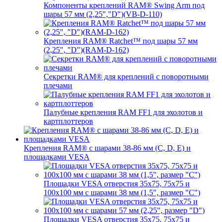
Компоненты креплений RAM® Swing Arm под
шары 57 мм (2,25","D")(VB-D-110)
Крепления RAM® Ratchet™ под шары 57 мм
(2,25", "D")(RAM-D-162)
Секретки RAM® для креплений с поворотными
плечами
Палубные крепления RAM FF1 для эхолотов и
картплоттеров
Крепления RAM® с шарами 38-86 мм (C, D, E) и
площадками VESA
Площадки VESA отверстия 35x75, 75x75 и
100x100 мм с шарами 38 мм (1,5", размер "C")
Площадки VESA отверстия 35х75, 75x75 и