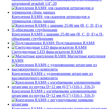
штативной резьбой 1/4"-20
Крепления RAM® для сканеров штрихкодов и
терминалов сбора данных
Крепления RAM® с шарами 25-86 мм (B, C, D, E) и П-
образными струбцинами
Подстаканники RAM®
Светодиодные LED фара-искатели RAM®
Магнитные крепления
RAM®
Крепления RAM® с удлиняющими штангами из
высокопрочного композита
Крепления RAM® с изгибаемыми алюминиевыми
штангами из прутка D=12 мм (0,5") (316-1, 316-3)
Крепления RAM® c регулируемыми прямыми штангами