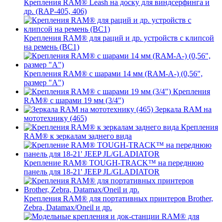
Крепления RAM® Leash на доску для виндсерфинга и
др. (RAP-405, 406)
Крепления RAM® для раций и др. устройств с клипсой
на ремень (BC1)
Крепления RAM® с шарами 14 мм (RAM-A-) (0,56",
размер "A")
Крепления
RAM® с шарами 19 мм (3/4")
Зеркала RAM на
мототехнику (465)
Крепления
RAM® к зеркалам заднего вида
Крепление RAM® TOUGH-TRACK™ на переднюю
панель для 18-21' JEEP JL/GLADIATOR
Крепления RAM® для портативных принтеров Brother,
Zebra, Datamax/Oneil и др.