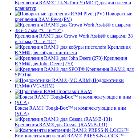
Крепления RAM® Tilt-N-Turn™ (MDT) для дисплеев и
клавиатур
Поворотные
крепления RAM Pivot (PV)
Крепления RAM® для Crown Work Assist® с шарами 38
и 57 мм ("C" и "D")
Крепления
RAM® для кобуры пистолета
Крепления
RAM® для John Deere (270)
Крепления RAM® для
SPOT®
Подлокотники
RAM® (VC-ARM)
Проставки RAM
Боксы RAM® Tough-Box™ и комплектующие к ним
(VCA)
Крепления RAM® для Cessna (RAM-B-131)
Компоненты креплений RAM® PRESS-N-LOCK™