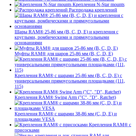
Крепления N-Star mounts
Распродажа креплений
Шары RAM® 25-86 мм (B, C, D, E) и крепления с
круглыми, ромбическими и прямоугольными
основаниями
Муфты RAM® для шаров 25-86 мм (B, C, D, E)
Крепления RAM® с шарами 25-86 мм (B, C, D, E) с
универсальными прямоугольными площадками (111,
115)
Крепления RAM® Swing Arm ("C", "D", Ratchet)
Крепления RAM® с шарами 38-86 мм (C, D, E) и
площадками VESA
Крепления RAM® с
присосками