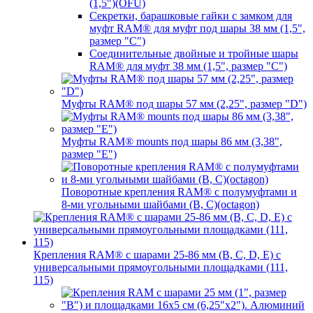
(1,5")(OFU)
Секретки, барашковые гайки с замком для
муфт RAM® для муфт под шары 38 мм (1,5",
размер "C")
Соединительные двойные и тройные шары
RAM® для муфт 38 мм (1,5", размер "C")
Муфты RAM® под шары 57 мм (2,25", размер "D")
Муфты RAM® mounts под шары 86 мм (3,38",
размер "E")
Поворотные крепления RAM® c полумуфтами и
8-ми угольными шайбами (B, C)(octagon)
Крепления RAM® с шарами 25-86 мм (B, C, D, E) с
универсальными прямоугольными площадками (111,
115)