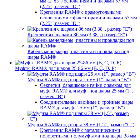
мм (2"х3") основаниями и шарами 57 мм
(2,25", размер "D")
Крепления RAM® с прямоугольными
основаниями с фиксаторами и шарами 57 мм
(2,25", размер "D")
Крепления с шарами 86 мм (3,38", размер "E")
Кабель-менеджеры, пластины и прокладки под
шары RAM®
Муфты RAM® для шаров 25-86 мм (B, C, D, E)
Муфты RAM® под шары 25 мм (1", размер "B")
Секретки, барашковые гайки с замком для
муфт RAM® для муфт под шары 25 мм (1",
размер "B")
Соединительные двойные и тройные шары
RAM® для муфт 25 мм (1", размер "B")
Муфты RAM® под шары 38 мм (1,5", размер "C")
Крепления RAM® с металлическими
поворотными полумуфтами под шары 38 мм