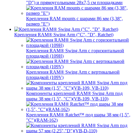
"D") и прямоугольными 28х7,5 см площадками
Крепления RAM mounts с шарами 86 мм (3,38",
размер "E")
Крепления RAM® Swing Arm ("C", "D", Ratchet)
Крепления RAM® Swing Arm с горизонтальной
площадкой (109H)
Крепления RAM® Swing Arm с вертикальной
площадкой (109V)
Компоненты креплений RAM® Swing Arm под
шары 38 мм (1,5", "C")(VB-109, VB-110)
Крепления RAM® Ratchet™ под шары 38 мм (1,5",
"C")(RAM-162)