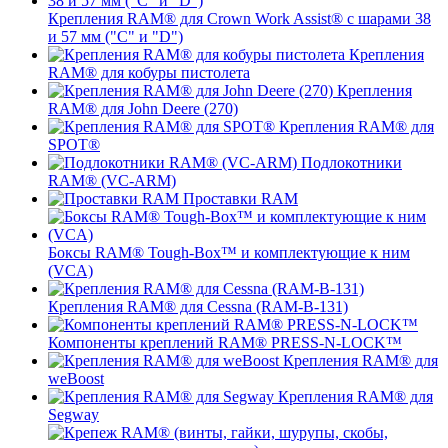
Крепления RAM® для Crown Work Assist® с шарами 38
и 57 мм ("C" и "D")
Крепления
RAM® для кобуры пистолета
Крепления
RAM® для John Deere (270)
Крепления RAM® для
SPOT®
Подлокотники
RAM® (VC-ARM)
Проставки RAM
Боксы RAM® Tough-Box™ и комплектующие к ним
(VCA)
Крепления RAM® для Cessna (RAM-B-131)
Компоненты креплений RAM® PRESS-N-LOCK™
Крепления RAM® для
weBoost
Крепления RAM® для
Segway