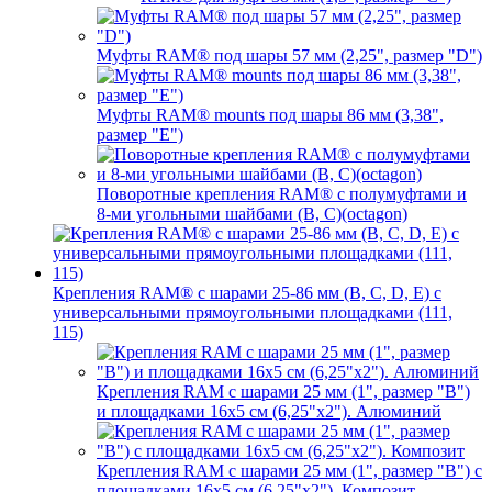
Муфты RAM® под шары 57 мм (2,25", размер "D")
Муфты RAM® mounts под шары 86 мм (3,38",
размер "E")
Поворотные крепления RAM® c полумуфтами и
8-ми угольными шайбами (B, C)(octagon)
Крепления RAM® с шарами 25-86 мм (B, C, D, E) с
универсальными прямоугольными площадками (111,
115)
Крепления RAM с шарами 25 мм (1", размер "B")
и площадками 16х5 см (6,25"х2"). Алюминий
Крепления RAM с шарами 25 мм (1", размер "B") с
площадками 16х5 см (6,25"х2"). Композит