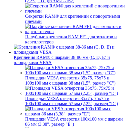
(2,25", "D")(RAM-D-162)
Секретки RAM® для креплений с поворотными
плечами
Палубные крепления RAM FF1 для эхолотов и
картплоттеров
Крепления RAM® с шарами 38-86 мм (C, D, E) и
площадками VESA
Площадки VESA отверстия 35x75, 75x75 и
100x100 мм с шарами 38 мм (1,5", размер "C")
Площадки VESA отверстия 35х75, 75x75 и
100x100 мм с шарами 57 мм (2,25", размер "D")
Площадки VESA отверстия 100x100 мм с шарами
86 мм (3,38", размер "E")