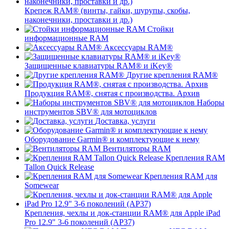
Крепеж RAM® (винты, гайки, шурупы, скобы,
наконечники, проставки и др.)
Стойки
информационные RAM
Аксессуары RAM®
Защищенные клавиатуры RAM® и iKey®
Другие крепления RAM®
Продукция RAM®, снятая с производства. Архив
Наборы
инструментов SBV® для мотоциклов
Доставка, услуги
Оборудование Garmin® и комплектующие к нему
Вентиляторы RAM
Крепления RAM
Tallon Quick Release
Крепления RAM для
Somewear
Крепления, чехлы и док-станции RAM® для Apple iPad
Pro 12.9" 3-6 поколений (AP37)