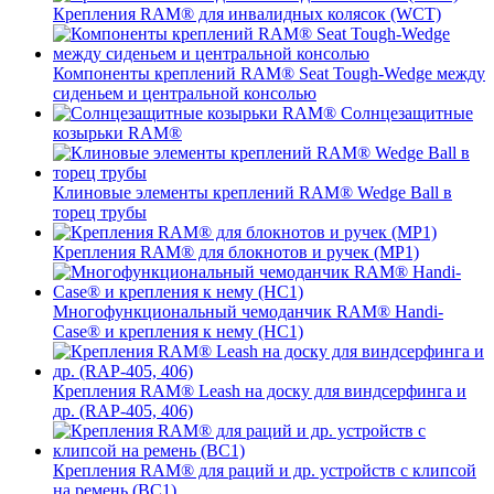
Крепления RAM® для инвалидных колясок (WCT)
Компоненты креплений RAM® Seat Tough-Wedge между
сиденьем и центральной консолью
Солнцезащитные
козырьки RAM®
Клиновые элементы креплений RAM® Wedge Ball в
торец трубы
Крепления RAM® для блокнотов и ручек (MP1)
Многофункциональный чемоданчик RAM® Handi-
Case® и крепления к нему (HC1)
Крепления RAM® Leash на доску для виндсерфинга и
др. (RAP-405, 406)
Крепления RAM® для раций и др. устройств с клипсой
на ремень (BC1)