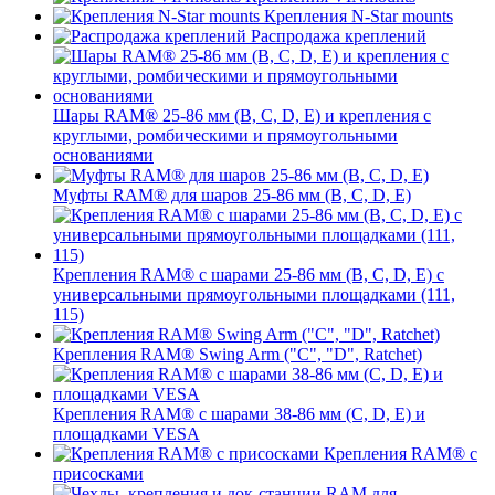
Крепления N-Star mounts
Распродажа креплений
Шары RAM® 25-86 мм (B, C, D, E) и крепления с
круглыми, ромбическими и прямоугольными
основаниями
Муфты RAM® для шаров 25-86 мм (B, C, D, E)
Крепления RAM® с шарами 25-86 мм (B, C, D, E) с
универсальными прямоугольными площадками (111,
115)
Крепления RAM® Swing Arm ("C", "D", Ratchet)
Крепления RAM® с шарами 38-86 мм (C, D, E) и
площадками VESA
Крепления RAM® с
присосками