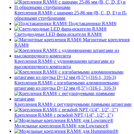
Крепления RAM® с шарами 25-86 мм (B, C, D, E) и П-
образными струбцинами
Подстаканники RAM®
Светодиодные LED фара-искатели RAM®
Магнитные крепления
RAM®
Крепления RAM® с удлиняющими штангами из
высокопрочного композита
Крепления RAM® с изгибаемыми алюминиевыми
штангами из прутка D=12 мм (0,5") (316-1, 316-3)
Крепления RAM® c регулируемыми прямыми штангами
Крепления RAM® с резьбой NPT (1/4", 1/2", 1")
Модельные крепления RAM® для Lowrance®