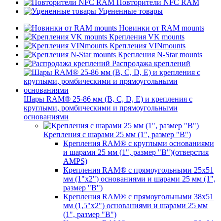
Повторители NFC RAM
Уцененные товары
Новинки от RAM mounts
Крепления VK mounts
Крепления VINmounts
Крепления N-Star mounts
Распродажа креплений
Шары RAM® 25-86 мм (B, C, D, E) и крепления с
круглыми, ромбическими и прямоугольными
основаниями
Крепления с шарами 25 мм (1", размер "B")
Крепления RAM® с круглыми основаниями
и шарами 25 мм (1", размер "B")(отверстия
AMPS)
Крепления RAM® с прямоугольными 25х51
мм (1"х2") основаниями и шарами 25 мм (1",
размер "B")
Крепления RAM® с прямоугольными 38х51
мм (1,5"х2") основаниями и шарами 25 мм
(1", размер "B")