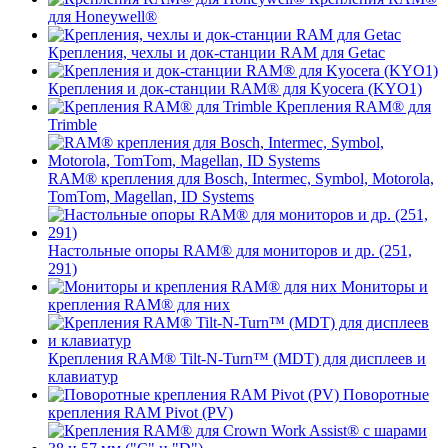
для Honeywell®
Крепления, чехлы и док-станции RAM для Getac
Крепления и док-станции RAM® для Kyocera (KYO1)
Крепления RAM® для
Trimble
RAM® крепления для Bosch, Intermec, Symbol, Motorola,
TomTom, Magellan, ID Systems
Настольные опоры RAM® для мониторов и др. (251,
291)
Мониторы и
крепления RAM® для них
Крепления RAM® Tilt-N-Turn™ (MDT) для дисплеев и
клавиатур
Поворотные
крепления RAM Pivot (PV)