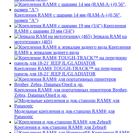
Крепления RAM® с шарами 14 мм (RAM-A-) (0,56",
размер "A")
Крепления
RAM® с шарами 19 мм (3/4")
Зеркала RAM на
мототехнику (465)
Крепления
RAM® к зеркалам заднего вида
Крепление RAM® TOUGH-TRACK™ на переднюю
панель для 18-21' JEEP JL/GLADIATOR
Крепления RAM® для портативных принтеров Brother,
Zebra, Datamax/Oneil и др.
Модельные крепления и док-станции RAM® для
Panasonic
Крепления и док-станции RAM® для Zebra®
Крепления RAM®