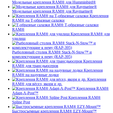
Модельные крепления RAM® для Humminbird®
Модельные крепления RAM® для Raymarine®
Крепления
RAM® на Т-образные салазки
Т-образные салазки
RAM®
Крепления RAM® для
удилищ
Рыболовный столик RAM® Stack-N-Stow™ и
комплектующие к нему (RAP-395)
Крепления
RAM® для трансдьюсеров
Крепления
RAM® на надувные лодки
Крепления
RAM® для вёсел, якоря и др.
Крепления RAM®
Adapt-A-Post™
Крепления RAM®
Spline Post
Быстросъемные крепления RAM® EZY-Mount™