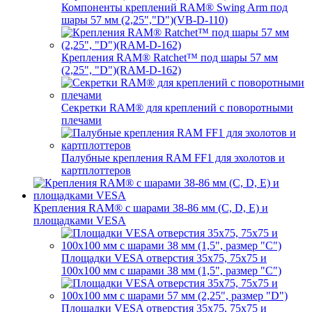
Компоненты креплений RAM® Swing Arm под
шары 57 мм (2,25","D")(VB-D-110)
Крепления RAM® Ratchet™ под шары 57 мм
(2,25", "D")(RAM-D-162)
Секретки RAM® для креплений с поворотными
плечами
Палубные крепления RAM FF1 для эхолотов и
картплоттеров
Крепления RAM® с шарами 38-86 мм (C, D, E) и
площадками VESA
Площадки VESA отверстия 35x75, 75x75 и
100x100 мм с шарами 38 мм (1,5", размер "C")
Площадки VESA отверстия 35х75, 75x75 и