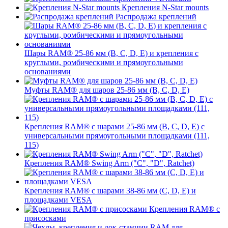
Крепления N-Star mounts
Распродажа креплений
Шары RAM® 25-86 мм (B, C, D, E) и крепления с
круглыми, ромбическими и прямоугольными
основаниями
Муфты RAM® для шаров 25-86 мм (B, C, D, E)
Крепления RAM® с шарами 25-86 мм (B, C, D, E) с
универсальными прямоугольными площадками (111,
115)
Крепления RAM® Swing Arm ("C", "D", Ratchet)
Крепления RAM® с шарами 38-86 мм (C, D, E) и
площадками VESA
Крепления RAM® с
присосками