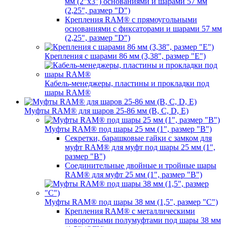
мм (2"х3") основаниями и шарами 57 мм
(2,25", размер "D")
Крепления RAM® с прямоугольными
основаниями с фиксаторами и шарами 57 мм
(2,25", размер "D")
Крепления с шарами 86 мм (3,38", размер "E")
Кабель-менеджеры, пластины и прокладки под
шары RAM®
Муфты RAM® для шаров 25-86 мм (B, C, D, E)
Муфты RAM® под шары 25 мм (1", размер "B")
Секретки, барашковые гайки с замком для
муфт RAM® для муфт под шары 25 мм (1",
размер "B")
Соединительные двойные и тройные шары
RAM® для муфт 25 мм (1", размер "B")
Муфты RAM® под шары 38 мм (1,5", размер "C")
Крепления RAM® с металлическими
поворотными полумуфтами под шары 38 мм