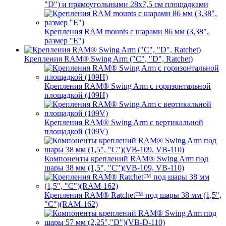
"D") и прямоугольными 28х7,5 см площадками
Крепления RAM mounts с шарами 86 мм (3,38",
размер "E")
Крепления RAM® Swing Arm ("C", "D", Ratchet)
Крепления RAM® Swing Arm с горизонтальной
площадкой (109H)
Крепления RAM® Swing Arm с вертикальной
площадкой (109V)
Компоненты креплений RAM® Swing Arm под
шары 38 мм (1,5", "C")(VB-109, VB-110)
Крепления RAM® Ratchet™ под шары 38 мм (1,5",
"C")(RAM-162)