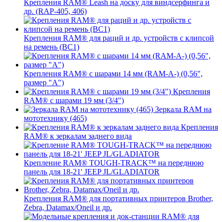
Крепления RAM® Leash на доску для виндсерфинга и
др. (RAP-405, 406)
Крепления RAM® для раций и др. устройств с клипсой
на ремень (BC1)
Крепления RAM® с шарами 14 мм (RAM-A-) (0,56",
размер "A")
Крепления
RAM® с шарами 19 мм (3/4")
Зеркала RAM на
мототехнику (465)
Крепления
RAM® к зеркалам заднего вида
Крепление RAM® TOUGH-TRACK™ на переднюю
панель для 18-21' JEEP JL/GLADIATOR
Крепления RAM® для портативных принтеров Brother,
Zebra, Datamax/Oneil и др.