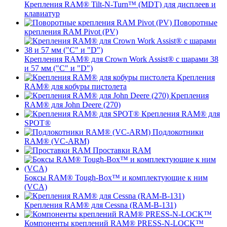
Крепления RAM® Tilt-N-Turn™ (MDT) для дисплеев и
клавиатур
Поворотные
крепления RAM Pivot (PV)
Крепления RAM® для Crown Work Assist® с шарами 38
и 57 мм ("C" и "D")
Крепления
RAM® для кобуры пистолета
Крепления
RAM® для John Deere (270)
Крепления RAM® для
SPOT®
Подлокотники
RAM® (VC-ARM)
Проставки RAM
Боксы RAM® Tough-Box™ и комплектующие к ним
(VCA)
Крепления RAM® для Cessna (RAM-B-131)
Компоненты креплений RAM® PRESS-N-LOCK™