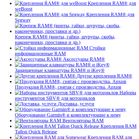
Крепления RAM® для
weBoost
Крепления RAM® для
Segway
Крепеж RAM® (винты, гайки, шурупы, скобы,
наконечники, проставки и др.)
Стойки
информационные RAM
Аксессуары RAM®
Защищенные клавиатуры RAM® и iKey®
Другие крепления RAM®
Продукция RAM®, снятая с производства. Архив
Наборы
инструментов SBV® для мотоциклов
Доставка, услуги
Оборудование Garmin® и комплектующие к нему
Вентиляторы RAM
Крепления RAM
Tallon Quick Release
Крепления RAM для