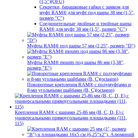
(1,5")(OFU)
Секретки, барашковые гайки с замком для
муфт RAM® для муфт под шары 38 мм (1,5",
размер "C")
Соединительные двойные и тройные шары
RAM® для муфт 38 мм (1,5", размер "C")
Муфты RAM® под шары 57 мм (2,25", размер "D")
Муфты RAM® mounts под шары 86 мм (3,38",
размер "E")
Поворотные крепления RAM® c полумуфтами и
8-ми угольными шайбами (B, C)(octagon)
Крепления RAM® с шарами 25-86 мм (B, C, D, E) с
универсальными прямоугольными площадками (111,
115)