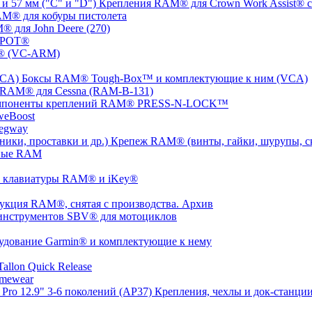
Крепления RAM® для Crown Work Assist® с 
M® для кобуры пистолета
 для John Deere (270)
SPOT®
® (VC-ARM)
Боксы RAM® Tough-Box™ и комплектующие к ним (VCA)
 RAM® для Cessna (RAM-B-131)
мпоненты креплений RAM® PRESS-N-LOCK™
weBoost
egway
Крепеж RAM® (винты, гайки, шурупы, ско
ные RAM
 клавиатуры RAM® и iKey®
укция RAM®, снятая с производства. Архив
инструментов SBV® для мотоциклов
удование Garmin® и комплектующие к нему
llon Quick Release
mewear
Крепления, чехлы и док-станции