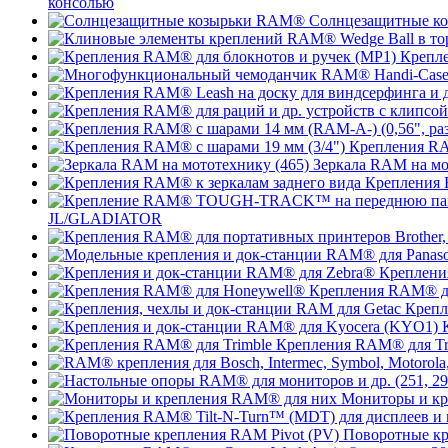
консолью
Солнцезащитные к
Крепле
Крепления RA
Зеркала RAM на мо
Крепления 
JL/GLADIATOR
Креплени
Крепления RAM® д
Крепл
Крепления RAM® для Tr
Мониторы и к
Поворотные кр