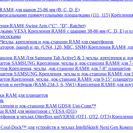
AM® для шаров 25-86 мм (B, C, D, E)
Крепления
ния RAM® Swing Arm ("C", "D", Ratchet)
Крепления RAM® с шарами 38-86 мм (C, D, E) и
рисосками
Чехлы, крепления и док-станции RAM для смартфонов
Крепления RAM® для с
Для Samsung Tab Active5 & 3 чехлы, крепления и 
Крепления, чехлы и док-станции RAM® для 
Крепления, чехлы, док-станции RAM® для 7-8" планшетов
Крепления, чехлы и док-станции RAM® для
Крепления, чехлы, док-станции RAM® для 9-15" планшет
Крепления RAM® для ноут
ки RAM для планшетов
nk
пления и док-станции RAM GDS® Uni-Conn™
ки RAM для мониторов с VESA (D11)
Крепления
Компо