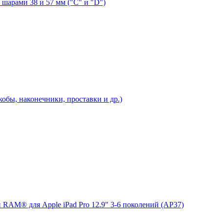
шарами 38 и 57 мм ("C" и "D")
бы, наконечники, проставки и др.)
 RAM® для Apple iPad Pro 12.9" 3-6 поколений (AP37)