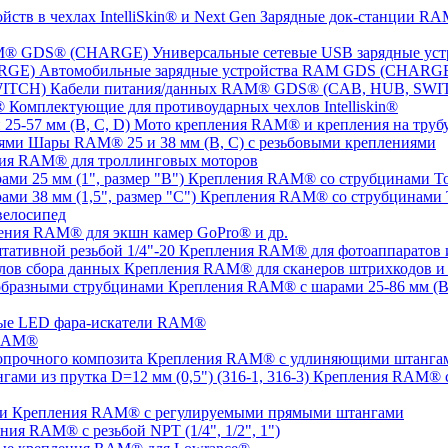
Зарядные док-станции RAM
Универсальные сетевые USB зарядные 
Автомобильные зарядные устройства RAM GDS (CHARG
Кабели питания/данных RAM® GDS® (CAB, HUB, SWI
Комплектующие для противоударных чехлов Intelliskin®
Мото крепления RAM® и крепления на трубу 
Шары RAM® 25 и 38 мм (B, C) с резьбовыми креплениями
ия RAM® для троллинговых моторов
Крепления RAM® со струбцинами Tou
Крепления RAM® со струбцинами To
елосипед
ения RAM® для экшн камер GoPro® и др.
Крепления RAM® для фотоаппаратов и 
Крепления RAM® для сканеров штрихкодов и 
Крепления RAM® с шарами 25-86 мм (B,
ые LED фара-искатели RAM®
 RAM®
Крепления RAM® с удлиняющими штангами
Крепления RAM® с
Крепления RAM® c регулируемыми прямыми штангами
ния RAM® с резьбой NPT (1/4", 1/2", 1")