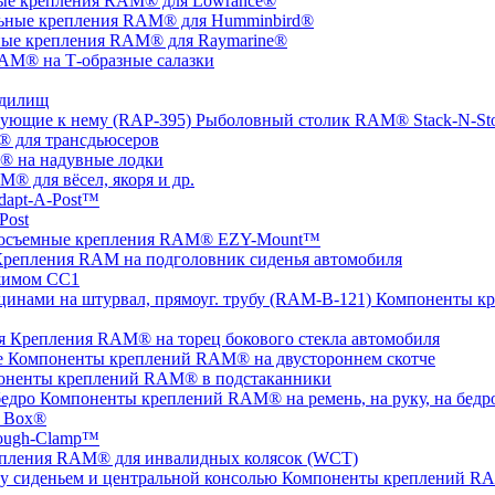
ые крепления RAM® для Lowrance®
ьные крепления RAM® для Humminbird®
ые крепления RAM® для Raymarine®
AM® на Т-образные салазки
удилищ
Рыболовный столик RAM® Stack-N-St
 для трансдьюсеров
 на надувные лодки
® для вёсел, якоря и др.
apt-A-Post™
Post
осъемные крепления RAM® EZY-Mount™
репления RAM на подголовник сиденья автомобиля
жимом СС1
Компоненты кр
Крепления RAM® на торец бокового стекла автомобиля
Компоненты креплений RAM® на двустороннем скотче
оненты креплений RAM® в подстаканники
Компоненты креплений RAM® на ремень, на руку, на бедр
 Box®
ugh-Clamp™
пления RAM® для инвалидных колясок (WCT)
Компоненты креплений RAM