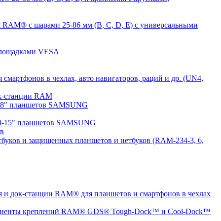
 RAM® с шарами 25-86 мм (B, C, D, E) с универсальными
 площадками VESA
мартфонов в чехлах, авто навигаторов, раций и др. (UN4,
док-станции RAM
7-8" планшетов SAMSUNG
 9-15" планшетов SAMSUNG
ов
буков и защищенных планшетов и нетбуков (RAM-234-3, 6,
 и док-станции RAM® для планшетов и смартфонов в чехлах
ненты креплений RAM® GDS® Tough-Dock™ и Cool-Dock™