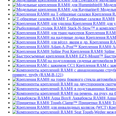
Модельн
Модел
Модельн
Крепления R
Т-образные салазки RAM®
Крепления RAM® для 
Крепления RAM®
Крепления RAM®
Крепления RAM
Крепления RAM® Ad
Крепления RAM® Spline 
Быстр
К
Крепления RAM с за
прямоуг. трубу (RAM-B-121)
Комп
Аквабоксы RAM® Aqua
Прищепки RAM® To
Кре