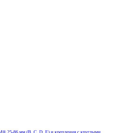
 25-86 мм (B, C, D, E) и крепления с круглыми,