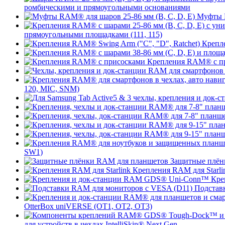
ромбическими и прямоугольными основаниями
Муфты R
прямоугольными площадками (111, 115)
Крепле
Крепления RAM® с п
120, MIC, SNM)
SW1)
Защитные плён
Крепления RAM для Starli
Кре
Подстав
OtterBox uniVERSE (OT1, OT2, OT3)
для устройств в чехлах IntelliSkin® Next Gen