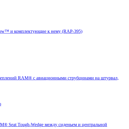
ow™ и комплектующие к нему (RAP-395)
еплений RAM® с авиационными струбцинами на штурвал,
о
® Seat Tough-Wedge между сиденьем и центральной