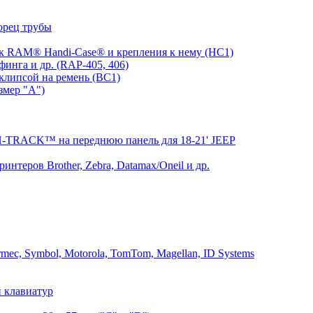
орец трубы
 RAM® Handi-Case® и крепления к нему (HC1)
инга и др. (RAP-405, 406)
клипсой на ремень (BC1)
змер "A")
RACK™ на переднюю панель для 18-21' JEEP
теров Brother, Zebra, Datamax/Oneil и др.
mec, Symbol, Motorola, TomTom, Magellan, ID Systems
 клавиатур