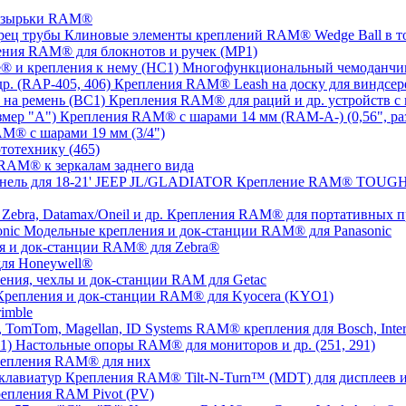
озырьки RAM®
Клиновые элементы креплений RAM® Wedge Ball в т
ния RAM® для блокнотов и ручек (MP1)
Многофункциональный чемоданчик
Крепления RAM® Leash на доску для виндсерф
Крепления RAM® для раций и др. устройств с 
Крепления RAM® с шарами 14 мм (RAM-A-) (0,56", ра
M® с шарами 19 мм (3/4")
тотехнику (465)
RAM® к зеркалам заднего вида
Крепление RAM® TOUGH-T
Крепления RAM® для портативных прин
Модельные крепления и док-станции RAM® для Panasonic
я и док-станции RAM® для Zebra®
ля Honeywell®
ения, чехлы и док-станции RAM для Getac
Крепления и док-станции RAM® для Kyocera (KYO1)
imble
RAM® крепления для Bosch, Inter
Настольные опоры RAM® для мониторов и др. (251, 291)
репления RAM® для них
Крепления RAM® Tilt-N-Turn™ (MDT) для дисплеев и
епления RAM Pivot (PV)