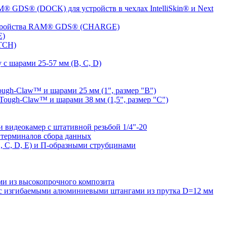
® GDS® (DOCK) для устройств в чехлах IntelliSkin® и Next
устройства RAM® GDS® (CHARGE)
E)
TCH)
с шарами 25-57 мм (B, C, D)
gh-Claw™ и шарами 25 мм (1", размер "B")
ugh-Claw™ и шарами 38 мм (1,5", размер "C")
видеокамер с штативной резьбой 1/4"-20
терминалов сбора данных
 C, D, E) и П-образными струбцинами
 из высокопрочного композита
 изгибаемыми алюминиевыми штангами из прутка D=12 мм