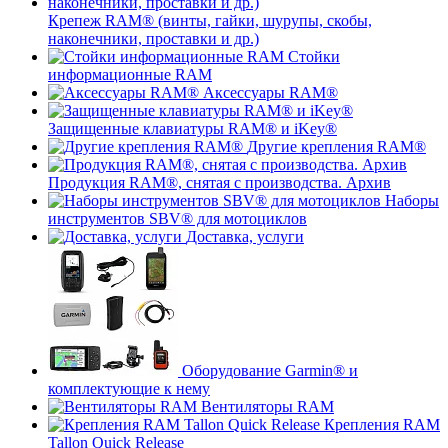
Крепеж RAM® (винты, гайки, шурупы, скобы,
наконечники, проставки и др.)
Стойки
информационные RAM
Аксессуары RAM®
Защищенные клавиатуры RAM® и iKey®
Другие крепления RAM®
Продукция RAM®, снятая с производства. Архив
Наборы
инструментов SBV® для мотоциклов
Доставка, услуги
Оборудование Garmin® и
комплектующие к нему
Вентиляторы RAM
Крепления RAM
Tallon Quick Release