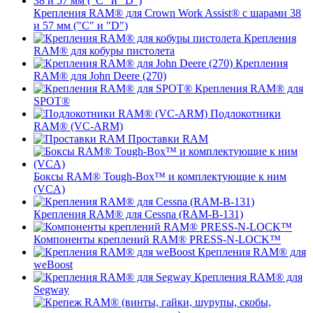
Крепления RAM® для Crown Work Assist® с шарами 38
и 57 мм ("C" и "D")
Крепления
RAM® для кобуры пистолета
Крепления
RAM® для John Deere (270)
Крепления RAM® для
SPOT®
Подлокотники
RAM® (VC-ARM)
Проставки RAM
Боксы RAM® Tough-Box™ и комплектующие к ним
(VCA)
Крепления RAM® для Cessna (RAM-B-131)
Компоненты креплений RAM® PRESS-N-LOCK™
Крепления RAM® для
weBoost
Крепления RAM® для
Segway