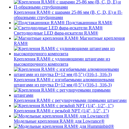
Крепления RAM® с шарами 25-86 мм (B, C, D, E) и П-
образными струбцинами
Подстаканники RAM®
Светодиодные LED фара-искатели RAM®
Магнитные крепления
RAM®
Крепления RAM® с удлиняющими штангами из
высокопрочного композита
Крепления RAM® с изгибаемыми алюминиевыми
штангами из прутка D=12 мм (0,5") (316-1, 316-3)
Крепления RAM® c регулируемыми прямыми штангами
Крепления RAM® с резьбой NPT (1/4", 1/2", 1")
Модельные крепления RAM® для Lowrance®