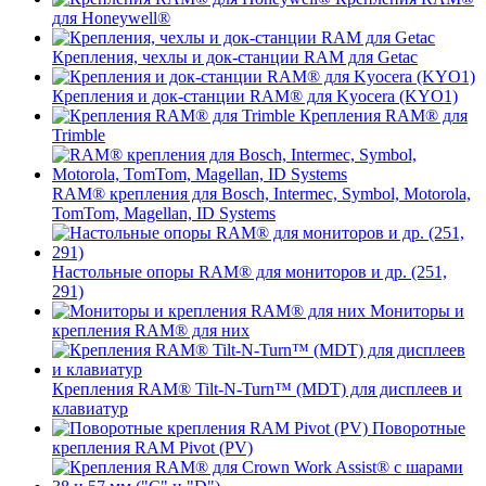
для Honeywell®
Крепления, чехлы и док-станции RAM для Getac
Крепления и док-станции RAM® для Kyocera (KYO1)
Крепления RAM® для
Trimble
RAM® крепления для Bosch, Intermec, Symbol, Motorola,
TomTom, Magellan, ID Systems
Настольные опоры RAM® для мониторов и др. (251,
291)
Мониторы и
крепления RAM® для них
Крепления RAM® Tilt-N-Turn™ (MDT) для дисплеев и
клавиатур
Поворотные
крепления RAM Pivot (PV)