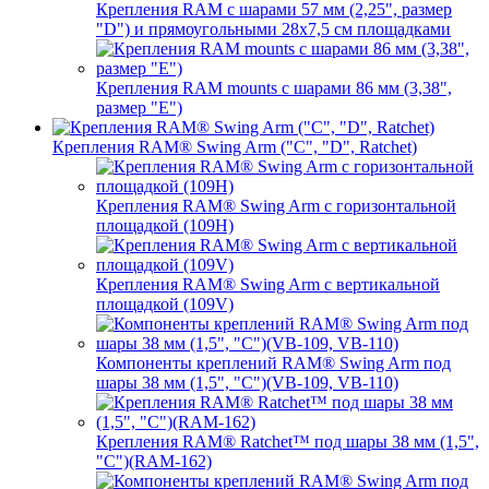
Крепления RAM с шарами 57 мм (2,25", размер
"D") и прямоугольными 28х7,5 см площадками
Крепления RAM mounts с шарами 86 мм (3,38",
размер "E")
Крепления RAM® Swing Arm ("C", "D", Ratchet)
Крепления RAM® Swing Arm с горизонтальной
площадкой (109H)
Крепления RAM® Swing Arm с вертикальной
площадкой (109V)
Компоненты креплений RAM® Swing Arm под
шары 38 мм (1,5", "C")(VB-109, VB-110)
Крепления RAM® Ratchet™ под шары 38 мм (1,5",
"C")(RAM-162)