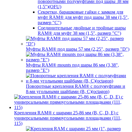
поворотными полумуфтами под шары 38 мм
(1,5")(OFU)
Секретки, барашковые гайки с замком для
муфт RAM® для муфт под шары 38 мм (1,5",
размер "C")
Соединительные двойные и тройные шары
RAM® для муфт 38 мм (1,5", размер "C")
Муфты RAM® под шары 57 мм (2,25", размер "D")
Муфты RAM® mounts под шары 86 мм (3,38",
размер "E")
Поворотные крепления RAM® c полумуфтами и
8-ми угольными шайбами (B, C)(octagon)
Крепления RAM® с шарами 25-86 мм (B, C, D, E) с
универсальными прямоугольными площадками (111,
115)