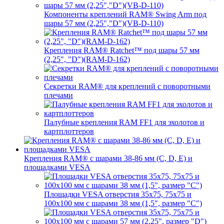
Компоненты креплений RAM® Swing Arm под
шары 57 мм (2,25","D")(VB-D-110)
Крепления RAM® Ratchet™ под шары 57 мм
(2,25", "D")(RAM-D-162)
Секретки RAM® для креплений с поворотными
плечами
Палубные крепления RAM FF1 для эхолотов и
картплоттеров
Крепления RAM® с шарами 38-86 мм (C, D, E) и
площадками VESA
Площадки VESA отверстия 35x75, 75x75 и
100x100 мм с шарами 38 мм (1,5", размер "C")