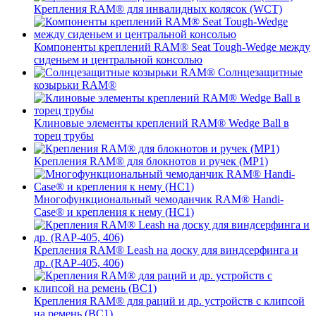
Крепления RAM® для инвалидных колясок (WCT)
Компоненты креплений RAM® Seat Tough-Wedge между
сиденьем и центральной консолью
Солнцезащитные
козырьки RAM®
Клиновые элементы креплений RAM® Wedge Ball в
торец трубы
Крепления RAM® для блокнотов и ручек (MP1)
Многофункциональный чемоданчик RAM® Handi-
Case® и крепления к нему (HC1)
Крепления RAM® Leash на доску для виндсерфинга и
др. (RAP-405, 406)
Крепления RAM® для раций и др. устройств с клипсой
на ремень (BC1)