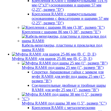
Крепления RAM® с прямоугольными 51х76
мм (2"х3") основаниями и шарами 57 мм
(2,25", размер "D")
Крепления RAM® с прямоугольными
основаниями с фиксаторами и шарами 57 мм
(2,25", размер "D")
Крепления с шарами 86 мм (3,38", размер "E")
Кабель-менеджеры, пластины и прокладки под
шары RAM®
Муфты RAM® для шаров 25-86 мм (B, C, D, E)
Муфты RAM® под шары 25 мм (1", размер "B")
Секретки, барашковые гайки с замком для
муфт RAM® для муфт под шары 25 мм (1",
размер "B")
Соединительные двойные и тройные шары
RAM® для муфт 25 мм (1", размер "B")
Муфты RAM® под шары 38 мм (1,5", размер "C")
Крепления RAM® с металлическими