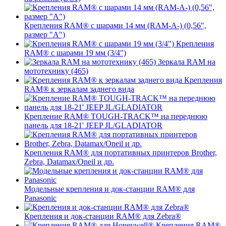
Крепления RAM® с шарами 14 мм (RAM-A-) (0,56",
размер "A")
Крепления
RAM® с шарами 19 мм (3/4")
Зеркала RAM на
мототехнику (465)
Крепления
RAM® к зеркалам заднего вида
Крепление RAM® TOUGH-TRACK™ на переднюю
панель для 18-21' JEEP JL/GLADIATOR
Крепления RAM® для портативных принтеров Brother,
Zebra, Datamax/Oneil и др.
Модельные крепления и док-станции RAM® для
Panasonic
Крепления и док-станции RAM® для Zebra®
Крепления RAM®