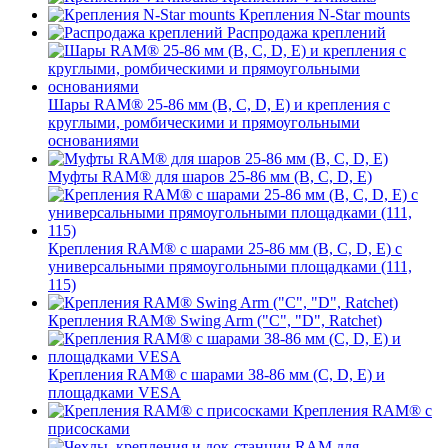
Крепления N-Star mounts
Распродажа креплений
Шары RAM® 25-86 мм (B, C, D, E) и крепления с
круглыми, ромбическими и прямоугольными
основаниями
Муфты RAM® для шаров 25-86 мм (B, C, D, E)
Крепления RAM® с шарами 25-86 мм (B, C, D, E) с
универсальными прямоугольными площадками (111,
115)
Крепления RAM® Swing Arm ("C", "D", Ratchet)
Крепления RAM® с шарами 38-86 мм (C, D, E) и
площадками VESA
Крепления RAM® с
присосками