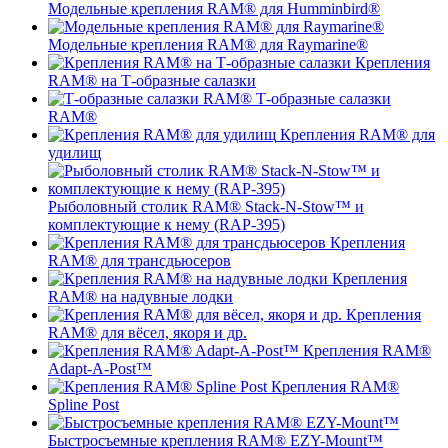
Модельные крепления RAM® для Humminbird®
Модельные крепления RAM® для Raymarine®
Крепления
RAM® на Т-образные салазки
Т-образные салазки
RAM®
Крепления RAM® для
удилищ
Рыболовный столик RAM® Stack-N-Stow™ и
комплектующие к нему (RAP-395)
Крепления
RAM® для трансдьюсеров
Крепления
RAM® на надувные лодки
Крепления
RAM® для вёсел, якоря и др.
Крепления RAM®
Adapt-A-Post™
Крепления RAM®
Spline Post
Быстросъемные крепления RAM® EZY-Mount™