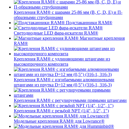
Крепления RAM® с шарами 25-86 мм (B, C, D, E) и П-
образными струбцинами
Подстаканники RAM®
Светодиодные LED фара-искатели RAM®
Магнитные крепления
RAM®
Крепления RAM® с удлиняющими штангами из
высокопрочного композита
Крепления RAM® с изгибаемыми алюминиевыми
штангами из прутка D=12 мм (0,5") (316-1, 316-3)
Крепления RAM® c регулируемыми прямыми штангами
Крепления RAM® с резьбой NPT (1/4", 1/2", 1")
Модельные крепления RAM® для Lowrance®