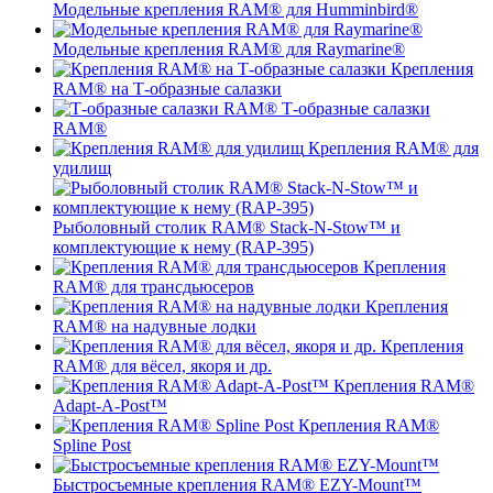
Модельные крепления RAM® для Humminbird®
Модельные крепления RAM® для Raymarine®
Крепления
RAM® на Т-образные салазки
Т-образные салазки
RAM®
Крепления RAM® для
удилищ
Рыболовный столик RAM® Stack-N-Stow™ и
комплектующие к нему (RAP-395)
Крепления
RAM® для трансдьюсеров
Крепления
RAM® на надувные лодки
Крепления
RAM® для вёсел, якоря и др.
Крепления RAM®
Adapt-A-Post™
Крепления RAM®
Spline Post
Быстросъемные крепления RAM® EZY-Mount™