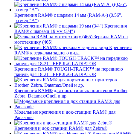
Крепления RAM® с шарами 14 мм (RAM-A-) (0,56",
размер "A")
Крепления
RAM® с шарами 19 мм (3/4")
Зеркала RAM на
мототехнику (465)
Крепления
RAM® к зеркалам заднего вида
Крепление RAM® TOUGH-TRACK™ на переднюю
панель для 18-21' JEEP JL/GLADIATOR
Крепления RAM® для портативных принтеров Brother,
Zebra, Datamax/Oneil и др.
Модельные крепления и док-станции RAM® для
Panasonic
Крепления и док-станции RAM® для Zebra®
Крепления RAM®