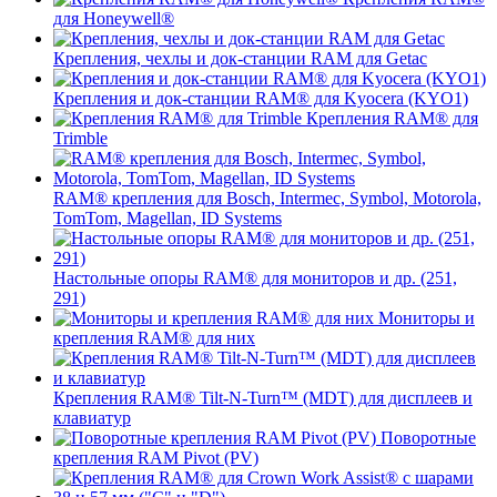
для Honeywell®
Крепления, чехлы и док-станции RAM для Getac
Крепления и док-станции RAM® для Kyocera (KYO1)
Крепления RAM® для
Trimble
RAM® крепления для Bosch, Intermec, Symbol, Motorola,
TomTom, Magellan, ID Systems
Настольные опоры RAM® для мониторов и др. (251,
291)
Мониторы и
крепления RAM® для них
Крепления RAM® Tilt-N-Turn™ (MDT) для дисплеев и
клавиатур
Поворотные
крепления RAM Pivot (PV)