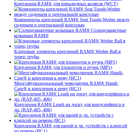
Крепления RAM® для инвалидных колясок (WCT)
Компоненты креплений RAM® Seat Tough-Wedge между
сиденьем и центральной консолью
Солнцезащитные
козырьки RAM®
Клиновые элементы креплений RAM® Wedge Ball в
торец трубы
Крепления RAM® для блокнотов и ручек (MP1)
Многофункциональный чемоданчик RAM® Handi-
Case® и крепления к нему (HC1)
Крепления RAM® Leash на доску для виндсерфинга и
др. (RAP-405, 406)
Крепления RAM® для раций и др. устройств с клипсой
на ремень (BC1)