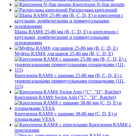
Крепления N-Star mounts
Распродажа креплений
Шары RAM® 25-86 мм (B, C, D, E) и крепления с
круглыми, ромбическими и прямоугольными
основаниями
Муфты RAM® для шаров 25-86 мм (B, C, D, E)
Крепления RAM® с шарами 25-86 мм (B, C, D, E) с
универсальными прямоугольными площадками (111,
115)
Крепления RAM® Swing Arm ("C", "D", Ratchet)
Крепления RAM® с шарами 38-86 мм (C, D, E) и
площадками VESA
Крепления RAM® с
присосками