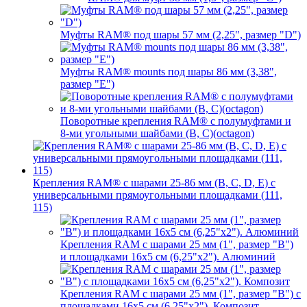
Муфты RAM® под шары 57 мм (2,25", размер "D")
Муфты RAM® mounts под шары 86 мм (3,38",
размер "E")
Поворотные крепления RAM® c полумуфтами и
8-ми угольными шайбами (B, C)(octagon)
Крепления RAM® с шарами 25-86 мм (B, C, D, E) с
универсальными прямоугольными площадками (111,
115)
Крепления RAM с шарами 25 мм (1", размер "B")
и площадками 16х5 см (6,25"х2"). Алюминий
Крепления RAM с шарами 25 мм (1", размер "B") с
площадками 16х5 см (6,25"х2"). Композит