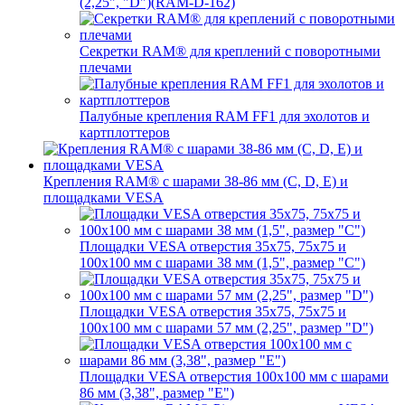
(2,25", "D")(RAM-D-162)
Секретки RAM® для креплений с поворотными
плечами
Палубные крепления RAM FF1 для эхолотов и
картплоттеров
Крепления RAM® с шарами 38-86 мм (C, D, E) и
площадками VESA
Площадки VESA отверстия 35x75, 75x75 и
100x100 мм с шарами 38 мм (1,5", размер "C")
Площадки VESA отверстия 35х75, 75x75 и
100x100 мм с шарами 57 мм (2,25", размер "D")
Площадки VESA отверстия 100x100 мм с шарами
86 мм (3,38", размер "E")