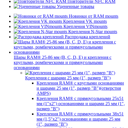
Повторители NFC RAM
Уцененные товары
Новинки от RAM mounts
Крепления VK mounts
Крепления VINmounts
Крепления N-Star mounts
Распродажа креплений
Шары RAM® 25-86 мм (B, C, D, E) и крепления с
круглыми, ромбическими и прямоугольными
основаниями
Крепления с шарами 25 мм (1", размер "B")
Крепления RAM® с круглыми основаниями
и шарами 25 мм (1", размер "B")(отверстия
AMPS)
Крепления RAM® с прямоугольными 25х51
мм (1"х2") основаниями и шарами 25 мм (1",
размер "B")
Крепления RAM® с прямоугольными 38х51
мм (1,5"х2") основаниями и шарами 25 мм
(1", размер "B")