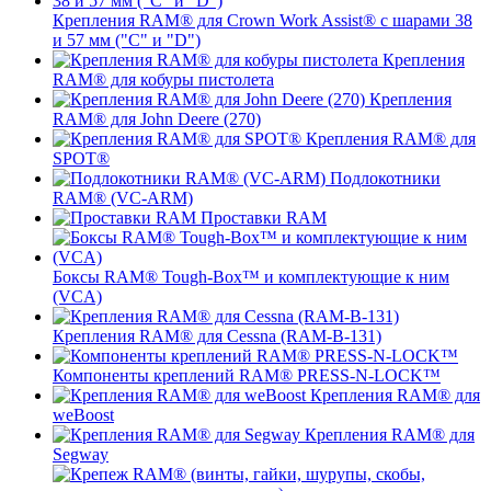
Крепления RAM® для Crown Work Assist® с шарами 38
и 57 мм ("C" и "D")
Крепления
RAM® для кобуры пистолета
Крепления
RAM® для John Deere (270)
Крепления RAM® для
SPOT®
Подлокотники
RAM® (VC-ARM)
Проставки RAM
Боксы RAM® Tough-Box™ и комплектующие к ним
(VCA)
Крепления RAM® для Cessna (RAM-B-131)
Компоненты креплений RAM® PRESS-N-LOCK™
Крепления RAM® для
weBoost
Крепления RAM® для
Segway