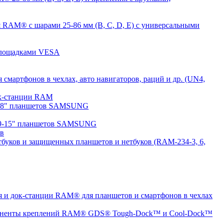
 RAM® с шарами 25-86 мм (B, C, D, E) с универсальными
 площадками VESA
мартфонов в чехлах, авто навигаторов, раций и др. (UN4,
док-станции RAM
7-8" планшетов SAMSUNG
 9-15" планшетов SAMSUNG
ов
буков и защищенных планшетов и нетбуков (RAM-234-3, 6,
 и док-станции RAM® для планшетов и смартфонов в чехлах
ненты креплений RAM® GDS® Tough-Dock™ и Cool-Dock™