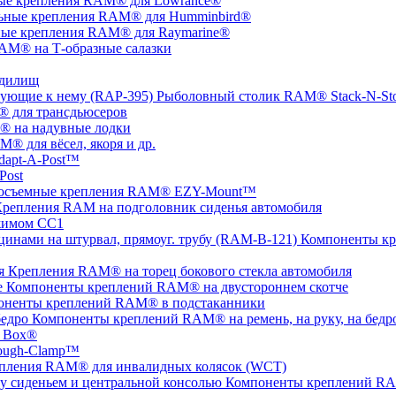
ые крепления RAM® для Lowrance®
ьные крепления RAM® для Humminbird®
ые крепления RAM® для Raymarine®
AM® на Т-образные салазки
удилищ
Рыболовный столик RAM® Stack-N-St
 для трансдьюсеров
 на надувные лодки
® для вёсел, якоря и др.
apt-A-Post™
Post
осъемные крепления RAM® EZY-Mount™
репления RAM на подголовник сиденья автомобиля
жимом СС1
Компоненты кр
Крепления RAM® на торец бокового стекла автомобиля
Компоненты креплений RAM® на двустороннем скотче
оненты креплений RAM® в подстаканники
Компоненты креплений RAM® на ремень, на руку, на бедр
 Box®
ugh-Clamp™
пления RAM® для инвалидных колясок (WCT)
Компоненты креплений RAM