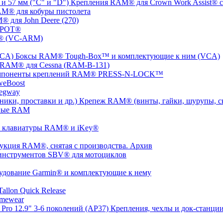
Крепления RAM® для Crown Work Assist® с 
M® для кобуры пистолета
 для John Deere (270)
SPOT®
® (VC-ARM)
Боксы RAM® Tough-Box™ и комплектующие к ним (VCA)
 RAM® для Cessna (RAM-B-131)
мпоненты креплений RAM® PRESS-N-LOCK™
weBoost
egway
Крепеж RAM® (винты, гайки, шурупы, ско
ные RAM
 клавиатуры RAM® и iKey®
укция RAM®, снятая с производства. Архив
инструментов SBV® для мотоциклов
удование Garmin® и комплектующие к нему
llon Quick Release
mewear
Крепления, чехлы и док-станции