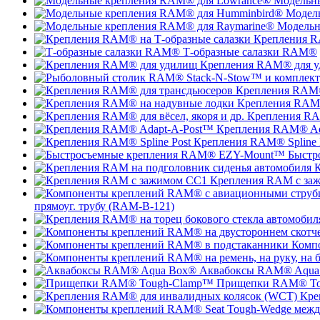
Модельн
Модел
Модельн
Крепления R
Т-образные салазки RAM®
Крепления RAM® для 
Крепления RAM®
Крепления RAM®
Крепления RAM
Крепления RAM® Ad
Крепления RAM® Spline 
Быстр
К
Крепления RAM с за
прямоуг. трубу (RAM-B-121)
Комп
Аквабоксы RAM® Aqua
Прищепки RAM® To
Кре