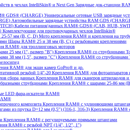
Зарядные док-станции RAM
Универсальные сетевые USB зарядные 
Автомобильные зарядные устройства RAM GDS (CHARG
Кабели питания/данных RAM® GDS® (CAB, HUB, SWI
Комплектующие для противоударных чехлов Intelliskin®
Мото крепления RAM® и крепления на трубу 
Шары RAM® 25 и 38 мм (B, C) с резьбовыми креплениями
ия RAM® для троллинговых моторов
Крепления RAM® со струбцинами Tou
Крепления RAM® со струбцинами To
елосипед
ения RAM® для экшн камер GoPro® и др.
Крепления RAM® для фотоаппаратов и 
Крепления RAM® для сканеров штрихкодов и 
Крепления RAM® с шарами 25-86 мм (B,
ые LED фара-искатели RAM®
 RAM®
Крепления RAM® с удлиняющими штангами
Крепления RAM® с
Крепления RAM® c регулируемыми прямыми штангами
ния RAM® с резьбой NPT (1/4", 1/2", 1")