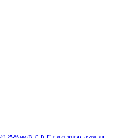
 25-86 мм (B, C, D, E) и крепления с круглыми,