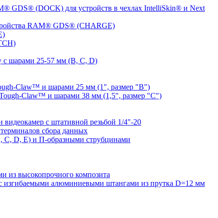
® GDS® (DOCK) для устройств в чехлах IntelliSkin® и Next
устройства RAM® GDS® (CHARGE)
E)
TCH)
с шарами 25-57 мм (B, C, D)
gh-Claw™ и шарами 25 мм (1", размер "B")
ugh-Claw™ и шарами 38 мм (1,5", размер "C")
видеокамер с штативной резьбой 1/4"-20
терминалов сбора данных
 C, D, E) и П-образными струбцинами
 из высокопрочного композита
 изгибаемыми алюминиевыми штангами из прутка D=12 мм