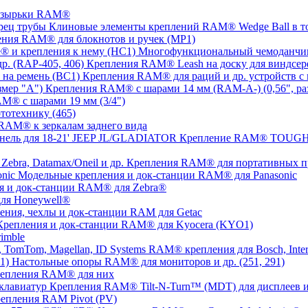
озырьки RAM®
Клиновые элементы креплений RAM® Wedge Ball в т
ния RAM® для блокнотов и ручек (MP1)
Многофункциональный чемоданчик
Крепления RAM® Leash на доску для виндсерф
Крепления RAM® для раций и др. устройств с 
Крепления RAM® с шарами 14 мм (RAM-A-) (0,56", ра
M® с шарами 19 мм (3/4")
тотехнику (465)
RAM® к зеркалам заднего вида
Крепление RAM® TOUGH-T
Крепления RAM® для портативных прин
Модельные крепления и док-станции RAM® для Panasonic
я и док-станции RAM® для Zebra®
ля Honeywell®
ения, чехлы и док-станции RAM для Getac
Крепления и док-станции RAM® для Kyocera (KYO1)
imble
RAM® крепления для Bosch, Inter
Настольные опоры RAM® для мониторов и др. (251, 291)
репления RAM® для них
Крепления RAM® Tilt-N-Turn™ (MDT) для дисплеев и
епления RAM Pivot (PV)