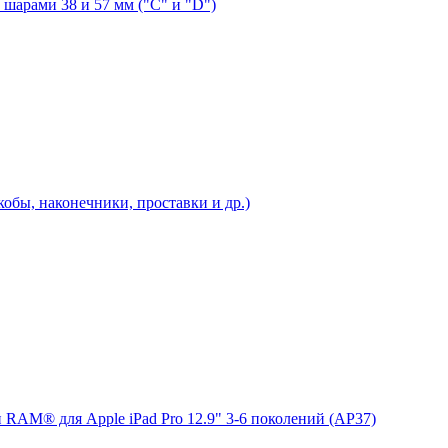
шарами 38 и 57 мм ("C" и "D")
бы, наконечники, проставки и др.)
 RAM® для Apple iPad Pro 12.9" 3-6 поколений (AP37)