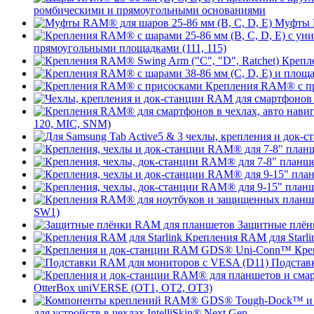
ромбическими и прямоугольными основаниями
Муфты R
прямоугольными площадками (111, 115)
Крепле
Крепления RAM® с п
120, MIC, SNM)
SW1)
Защитные плён
Крепления RAM для Starli
Кре
Подстав
OtterBox uniVERSE (OT1, OT2, OT3)
для устройств в чехлах IntelliSkin® Next Gen