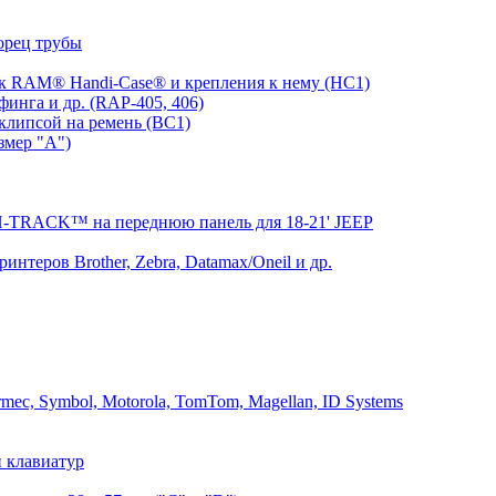
орец трубы
 RAM® Handi-Case® и крепления к нему (HC1)
инга и др. (RAP-405, 406)
клипсой на ремень (BC1)
змер "A")
RACK™ на переднюю панель для 18-21' JEEP
теров Brother, Zebra, Datamax/Oneil и др.
mec, Symbol, Motorola, TomTom, Magellan, ID Systems
 клавиатур