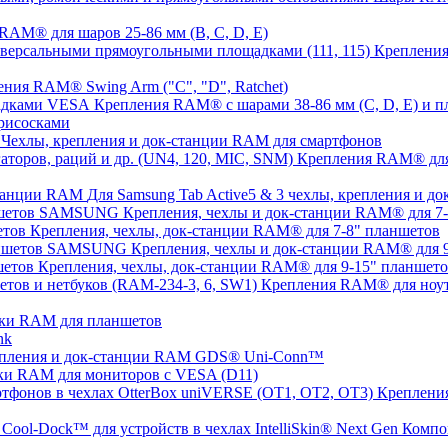
AM® для шаров 25-86 мм (B, C, D, E)
Крепления
ния RAM® Swing Arm ("C", "D", Ratchet)
Крепления RAM® с шарами 38-86 мм (C, D, E) и
рисосками
Чехлы, крепления и док-станции RAM для смартфонов
Крепления RAM® для с
Для Samsung Tab Active5 & 3 чехлы, крепления и 
Крепления, чехлы и док-станции RAM® для 
Крепления, чехлы, док-станции RAM® для 7-8" планшетов
Крепления, чехлы и док-станции RAM® для
Крепления, чехлы, док-станции RAM® для 9-15" планшет
Крепления RAM® для ноут
ки RAM для планшетов
nk
пления и док-станции RAM GDS® Uni-Conn™
ки RAM для мониторов с VESA (D11)
Крепления
Компо