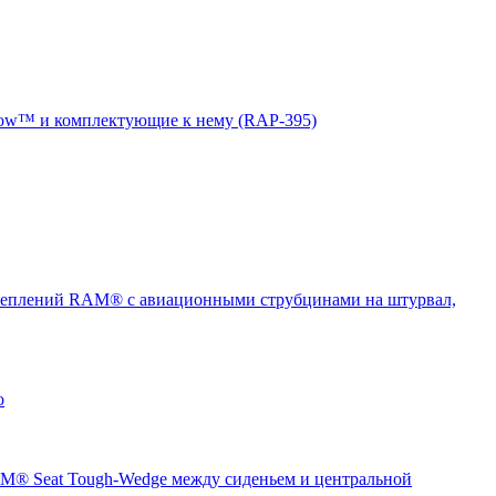
ow™ и комплектующие к нему (RAP-395)
еплений RAM® с авиационными струбцинами на штурвал,
о
® Seat Tough-Wedge между сиденьем и центральной