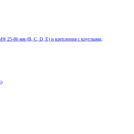
 25-86 мм (B, C, D, E) и крепления с круглыми,
S)