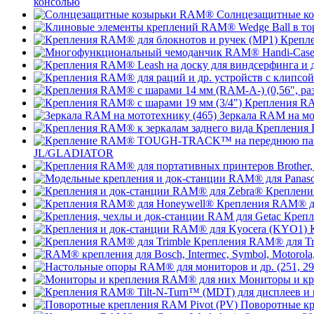
консолью
Солнцезащитные к
Крепле
Крепления RA
Зеркала RAM на мо
Крепления 
JL/GLADIATOR
Креплени
Крепления RAM® д
Крепл
Крепления RAM® для Tr
Мониторы и к
Поворотные кр