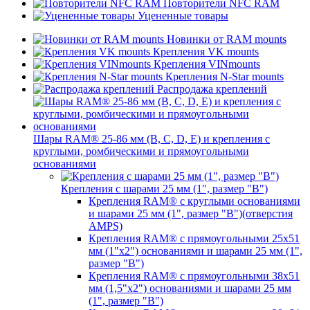
Повторители NFC RAM
Уцененные товары
Новинки от RAM mounts
Крепления VK mounts
Крепления VINmounts
Крепления N-Star mounts
Распродажа креплений
Шары RAM® 25-86 мм (B, C, D, E) и крепления с
круглыми, ромбическими и прямоугольными
основаниями
Крепления с шарами 25 мм (1", размер "B")
Крепления RAM® с круглыми основаниями
и шарами 25 мм (1", размер "B")(отверстия
AMPS)
Крепления RAM® с прямоугольными 25х51
мм (1"х2") основаниями и шарами 25 мм (1",
размер "B")
Крепления RAM® с прямоугольными 38х51
мм (1,5"х2") основаниями и шарами 25 мм
(1", размер "B")