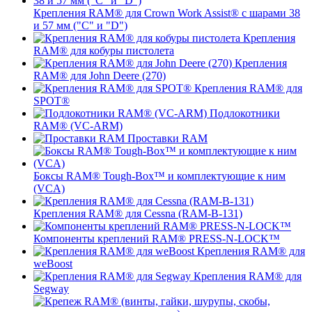
Крепления RAM® для Crown Work Assist® с шарами 38
и 57 мм ("C" и "D")
Крепления
RAM® для кобуры пистолета
Крепления
RAM® для John Deere (270)
Крепления RAM® для
SPOT®
Подлокотники
RAM® (VC-ARM)
Проставки RAM
Боксы RAM® Tough-Box™ и комплектующие к ним
(VCA)
Крепления RAM® для Cessna (RAM-B-131)
Компоненты креплений RAM® PRESS-N-LOCK™
Крепления RAM® для
weBoost
Крепления RAM® для
Segway