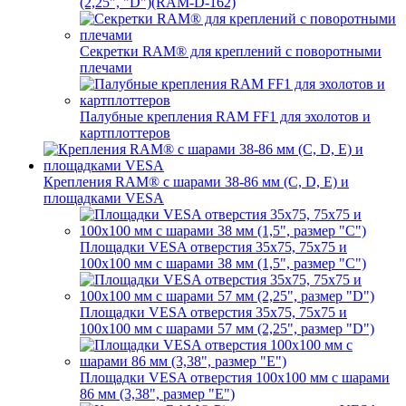
(2,25", "D")(RAM-D-162)
Секретки RAM® для креплений с поворотными
плечами
Палубные крепления RAM FF1 для эхолотов и
картплоттеров
Крепления RAM® с шарами 38-86 мм (C, D, E) и
площадками VESA
Площадки VESA отверстия 35x75, 75x75 и
100x100 мм с шарами 38 мм (1,5", размер "C")
Площадки VESA отверстия 35х75, 75x75 и
100x100 мм с шарами 57 мм (2,25", размер "D")
Площадки VESA отверстия 100x100 мм с шарами
86 мм (3,38", размер "E")