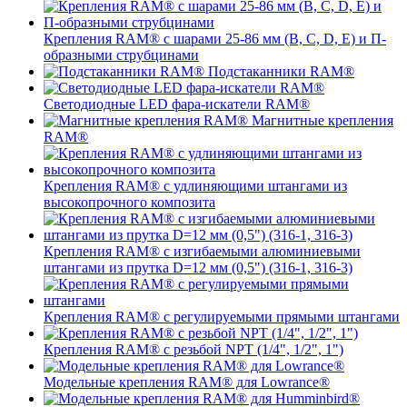
Крепления RAM® с шарами 25-86 мм (B, C, D, E) и П-
образными струбцинами
Подстаканники RAM®
Светодиодные LED фара-искатели RAM®
Магнитные крепления
RAM®
Крепления RAM® с удлиняющими штангами из
высокопрочного композита
Крепления RAM® с изгибаемыми алюминиевыми
штангами из прутка D=12 мм (0,5") (316-1, 316-3)
Крепления RAM® c регулируемыми прямыми штангами
Крепления RAM® с резьбой NPT (1/4", 1/2", 1")
Модельные крепления RAM® для Lowrance®