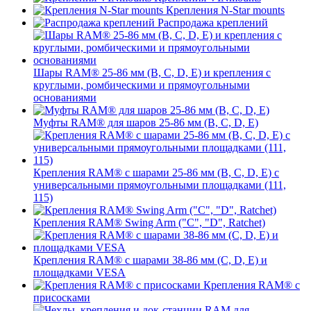
Крепления N-Star mounts
Распродажа креплений
Шары RAM® 25-86 мм (B, C, D, E) и крепления с
круглыми, ромбическими и прямоугольными
основаниями
Муфты RAM® для шаров 25-86 мм (B, C, D, E)
Крепления RAM® с шарами 25-86 мм (B, C, D, E) с
универсальными прямоугольными площадками (111,
115)
Крепления RAM® Swing Arm ("C", "D", Ratchet)
Крепления RAM® с шарами 38-86 мм (C, D, E) и
площадками VESA
Крепления RAM® с
присосками