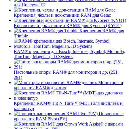
для Honeywell®
Крепления, чехлы и док-станции RAM для Getac
Крепления и док-станции RAM® для Kyocera (KYO1)
Крепления RAM® для
Trimble
RAM® крепления для Bosch, Intermec, Symbol, Motorola,
TomTom, Magellan, ID Systems
Настольные опоры RAM® для мониторов и др. (251,
291)
Мониторы и
крепления RAM® для них
Крепления RAM® Tilt-N-Turn™ (MDT) для дисплеев и
клавиатур
Поворотные
крепления RAM Pivot (PV)