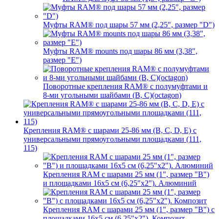
Муфты RAM® под шары 57 мм (2,25", размер "D")
Муфты RAM® mounts под шары 86 мм (3,38",
размер "E")
Поворотные крепления RAM® c полумуфтами и
8-ми угольными шайбами (B, C)(octagon)
Крепления RAM® с шарами 25-86 мм (B, C, D, E) с
универсальными прямоугольными площадками (111,
115)
Крепления RAM с шарами 25 мм (1", размер "B")
и площадками 16х5 см (6,25"х2"). Алюминий
Крепления RAM с шарами 25 мм (1", размер "B") с
площадками 16х5 см (6,25"х2"). Композит