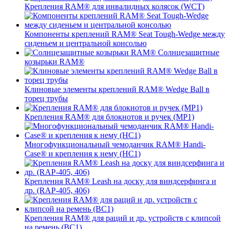
Крепления RAM® для инвалидных колясок (WCT)
Компоненты креплений RAM® Seat Tough-Wedge между
сиденьем и центральной консолью
Солнцезащитные
козырьки RAM®
Клиновые элементы креплений RAM® Wedge Ball в
торец трубы
Крепления RAM® для блокнотов и ручек (MP1)
Многофункциональный чемоданчик RAM® Handi-
Case® и крепления к нему (HC1)
Крепления RAM® Leash на доску для виндсерфинга и
др. (RAP-405, 406)
Крепления RAM® для раций и др. устройств с клипсой
на ремень (BC1)