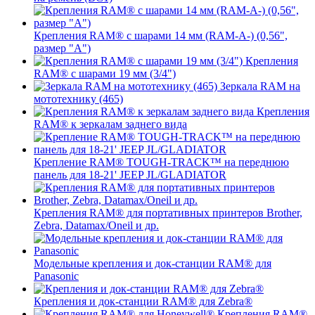
Крепления RAM® с шарами 14 мм (RAM-A-) (0,56",
размер "A")
Крепления
RAM® с шарами 19 мм (3/4")
Зеркала RAM на
мототехнику (465)
Крепления
RAM® к зеркалам заднего вида
Крепление RAM® TOUGH-TRACK™ на переднюю
панель для 18-21' JEEP JL/GLADIATOR
Крепления RAM® для портативных принтеров Brother,
Zebra, Datamax/Oneil и др.
Модельные крепления и док-станции RAM® для
Panasonic
Крепления и док-станции RAM® для Zebra®
Крепления RAM®