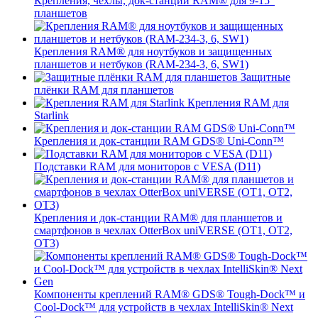
Крепления, чехлы, док-станции RAM® для 9-15"
планшетов
Крепления RAM® для ноутбуков и защищенных
планшетов и нетбуков (RAM-234-3, 6, SW1)
Защитные
плёнки RAM для планшетов
Крепления RAM для
Starlink
Крепления и док-станции RAM GDS® Uni-Conn™
Подставки RAM для мониторов с VESA (D11)
Крепления и док-станции RAM® для планшетов и
смартфонов в чехлах OtterBox uniVERSE (OT1, OT2,
OT3)
Компоненты креплений RAM® GDS® Tough-Dock™ и
Cool-Dock™ для устройств в чехлах IntelliSkin® Next