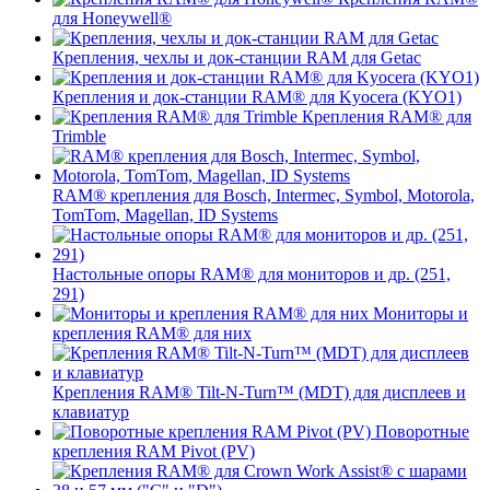
для Honeywell®
Крепления, чехлы и док-станции RAM для Getac
Крепления и док-станции RAM® для Kyocera (KYO1)
Крепления RAM® для
Trimble
RAM® крепления для Bosch, Intermec, Symbol, Motorola,
TomTom, Magellan, ID Systems
Настольные опоры RAM® для мониторов и др. (251,
291)
Мониторы и
крепления RAM® для них
Крепления RAM® Tilt-N-Turn™ (MDT) для дисплеев и
клавиатур
Поворотные
крепления RAM Pivot (PV)