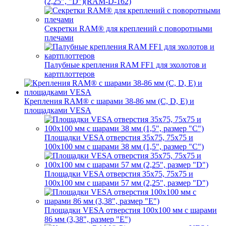
(2,25", "D")(RAM-D-162)
Секретки RAM® для креплений с поворотными
плечами
Палубные крепления RAM FF1 для эхолотов и
картплоттеров
Крепления RAM® с шарами 38-86 мм (C, D, E) и
площадками VESA
Площадки VESA отверстия 35x75, 75x75 и
100x100 мм с шарами 38 мм (1,5", размер "C")
Площадки VESA отверстия 35х75, 75x75 и
100x100 мм с шарами 57 мм (2,25", размер "D")
Площадки VESA отверстия 100x100 мм с шарами
86 мм (3,38", размер "E")