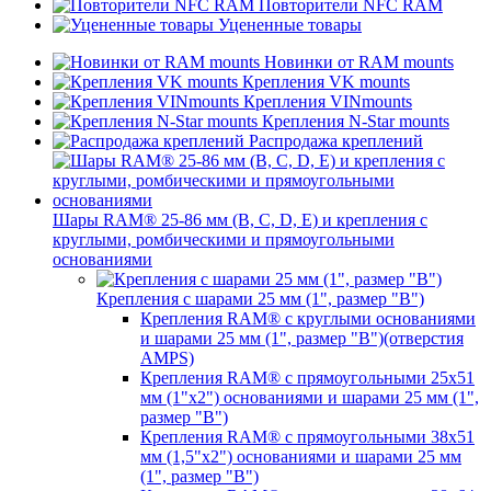
Повторители NFC RAM
Уцененные товары
Новинки от RAM mounts
Крепления VK mounts
Крепления VINmounts
Крепления N-Star mounts
Распродажа креплений
Шары RAM® 25-86 мм (B, C, D, E) и крепления с
круглыми, ромбическими и прямоугольными
основаниями
Крепления с шарами 25 мм (1", размер "B")
Крепления RAM® с круглыми основаниями
и шарами 25 мм (1", размер "B")(отверстия
AMPS)
Крепления RAM® с прямоугольными 25х51
мм (1"х2") основаниями и шарами 25 мм (1",
размер "B")
Крепления RAM® с прямоугольными 38х51
мм (1,5"х2") основаниями и шарами 25 мм
(1", размер "B")