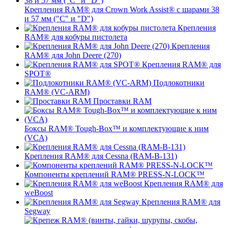
Крепления RAM® для Crown Work Assist® с шарами 38
и 57 мм ("C" и "D")
Крепления
RAM® для кобуры пистолета
Крепления
RAM® для John Deere (270)
Крепления RAM® для
SPOT®
Подлокотники
RAM® (VC-ARM)
Проставки RAM
Боксы RAM® Tough-Box™ и комплектующие к ним
(VCA)
Крепления RAM® для Cessna (RAM-B-131)
Компоненты креплений RAM® PRESS-N-LOCK™
Крепления RAM® для
weBoost
Крепления RAM® для
Segway