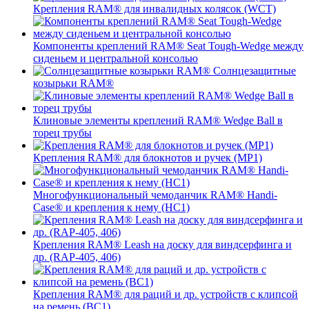
Крепления RAM® для инвалидных колясок (WCT)
Компоненты креплений RAM® Seat Tough-Wedge между
сиденьем и центральной консолью
Солнцезащитные
козырьки RAM®
Клиновые элементы креплений RAM® Wedge Ball в
торец трубы
Крепления RAM® для блокнотов и ручек (MP1)
Многофункциональный чемоданчик RAM® Handi-
Case® и крепления к нему (HC1)
Крепления RAM® Leash на доску для виндсерфинга и
др. (RAP-405, 406)
Крепления RAM® для раций и др. устройств с клипсой
на ремень (BC1)