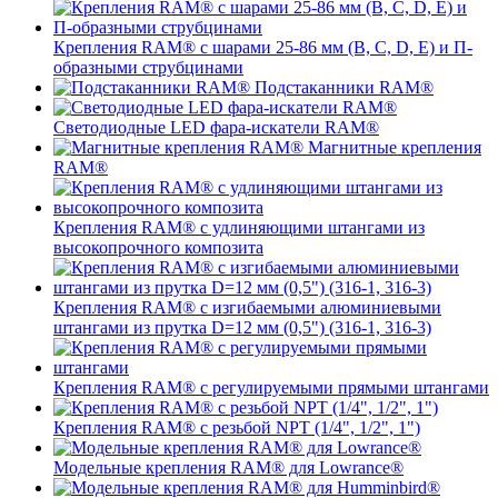
Крепления RAM® с шарами 25-86 мм (B, C, D, E) и П-
образными струбцинами
Подстаканники RAM®
Светодиодные LED фара-искатели RAM®
Магнитные крепления
RAM®
Крепления RAM® с удлиняющими штангами из
высокопрочного композита
Крепления RAM® с изгибаемыми алюминиевыми
штангами из прутка D=12 мм (0,5") (316-1, 316-3)
Крепления RAM® c регулируемыми прямыми штангами
Крепления RAM® с резьбой NPT (1/4", 1/2", 1")
Модельные крепления RAM® для Lowrance®