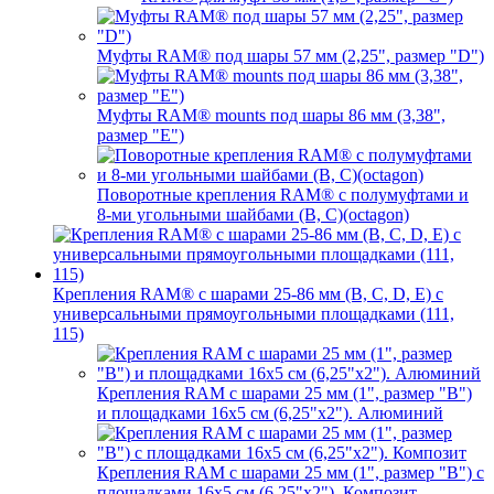
Муфты RAM® под шары 57 мм (2,25", размер "D")
Муфты RAM® mounts под шары 86 мм (3,38",
размер "E")
Поворотные крепления RAM® c полумуфтами и
8-ми угольными шайбами (B, C)(octagon)
Крепления RAM® с шарами 25-86 мм (B, C, D, E) с
универсальными прямоугольными площадками (111,
115)
Крепления RAM с шарами 25 мм (1", размер "B")
и площадками 16х5 см (6,25"х2"). Алюминий
Крепления RAM с шарами 25 мм (1", размер "B") с
площадками 16х5 см (6,25"х2"). Композит