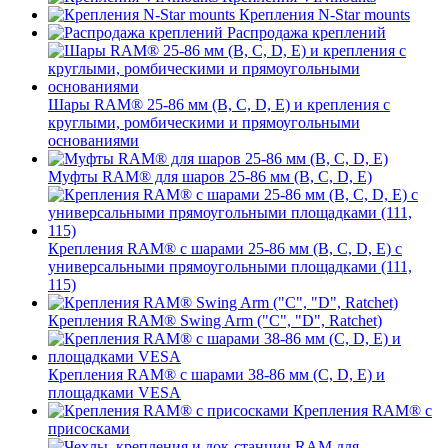
Крепления N-Star mounts
Распродажа креплений
Шары RAM® 25-86 мм (B, C, D, E) и крепления с
круглыми, ромбическими и прямоугольными
основаниями
Муфты RAM® для шаров 25-86 мм (B, C, D, E)
Крепления RAM® с шарами 25-86 мм (B, C, D, E) с
универсальными прямоугольными площадками (111,
115)
Крепления RAM® Swing Arm ("C", "D", Ratchet)
Крепления RAM® с шарами 38-86 мм (C, D, E) и
площадками VESA
Крепления RAM® с
присосками