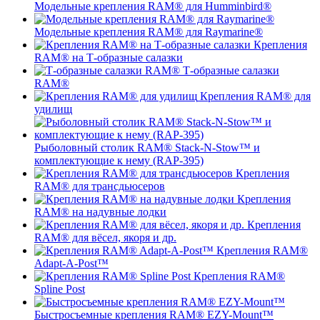
Модельные крепления RAM® для Humminbird®
Модельные крепления RAM® для Raymarine®
Крепления
RAM® на Т-образные салазки
Т-образные салазки
RAM®
Крепления RAM® для
удилищ
Рыболовный столик RAM® Stack-N-Stow™ и
комплектующие к нему (RAP-395)
Крепления
RAM® для трансдьюсеров
Крепления
RAM® на надувные лодки
Крепления
RAM® для вёсел, якоря и др.
Крепления RAM®
Adapt-A-Post™
Крепления RAM®
Spline Post
Быстросъемные крепления RAM® EZY-Mount™