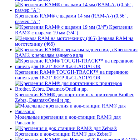
Крепления RAM® с шарами 14 мм (RAM-A-) (0,56",
размер "A")
Крепления
RAM® с шарами 19 мм (3/4")
Зеркала RAM на
мототехнику (465)
Крепления
RAM® к зеркалам заднего вида
Крепление RAM® TOUGH-TRACK™ на переднюю
панель для 18-21' JEEP JL/GLADIATOR
Крепления RAM® для портативных принтеров Brother,
Zebra, Datamax/Oneil и др.
Модельные крепления и док-станции RAM® для
Panasonic
Крепления и док-станции RAM® для Zebra®
Крепления RAM®