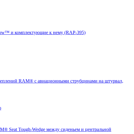
ow™ и комплектующие к нему (RAP-395)
еплений RAM® с авиационными струбцинами на штурвал,
о
® Seat Tough-Wedge между сиденьем и центральной