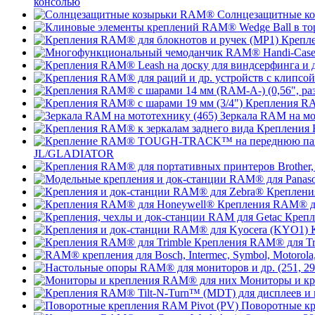
консолью
Солнцезащитные к
Крепле
Крепления RA
Зеркала RAM на мо
Крепления 
JL/GLADIATOR
Креплени
Крепления RAM® д
Крепл
Крепления RAM® для Tr
Мониторы и к
Поворотные кр