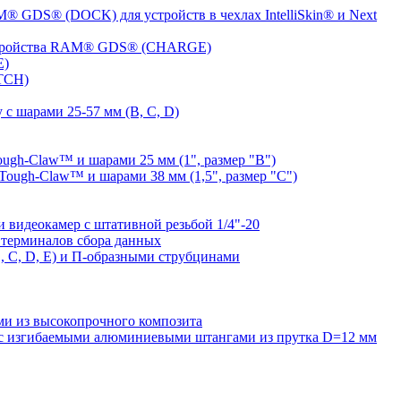
® GDS® (DOCK) для устройств в чехлах IntelliSkin® и Next
устройства RAM® GDS® (CHARGE)
E)
TCH)
с шарами 25-57 мм (B, C, D)
gh-Claw™ и шарами 25 мм (1", размер "B")
ugh-Claw™ и шарами 38 мм (1,5", размер "C")
видеокамер с штативной резьбой 1/4"-20
терминалов сбора данных
 C, D, E) и П-образными струбцинами
 из высокопрочного композита
 изгибаемыми алюминиевыми штангами из прутка D=12 мм