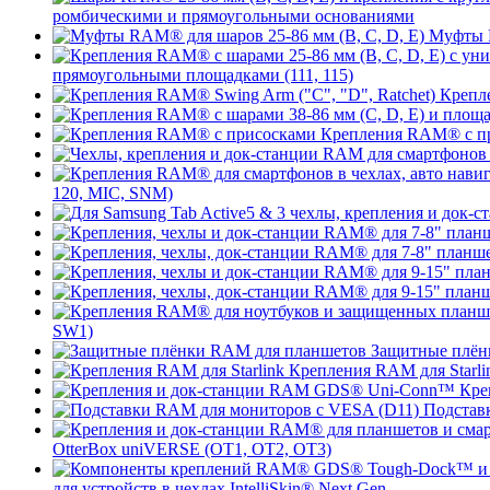
ромбическими и прямоугольными основаниями
Муфты R
прямоугольными площадками (111, 115)
Крепле
Крепления RAM® с п
120, MIC, SNM)
SW1)
Защитные плён
Крепления RAM для Starli
Кре
Подстав
OtterBox uniVERSE (OT1, OT2, OT3)
для устройств в чехлах IntelliSkin® Next Gen