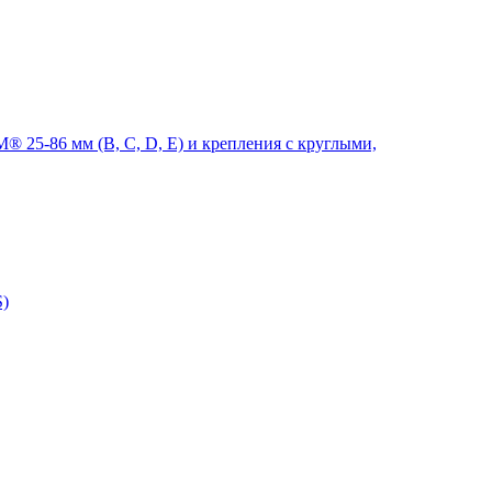
 25-86 мм (B, C, D, E) и крепления с круглыми,
S)