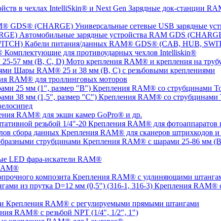
Зарядные док-станции RAM
Универсальные сетевые USB зарядные 
Автомобильные зарядные устройства RAM GDS (CHARG
Кабели питания/данных RAM® GDS® (CAB, HUB, SWI
Комплектующие для противоударных чехлов Intelliskin®
Мото крепления RAM® и крепления на трубу 
Шары RAM® 25 и 38 мм (B, C) с резьбовыми креплениями
ия RAM® для троллинговых моторов
Крепления RAM® со струбцинами Tou
Крепления RAM® со струбцинами To
елосипед
ения RAM® для экшн камер GoPro® и др.
Крепления RAM® для фотоаппаратов и 
Крепления RAM® для сканеров штрихкодов и 
Крепления RAM® с шарами 25-86 мм (B,
ые LED фара-искатели RAM®
 RAM®
Крепления RAM® с удлиняющими штангами
Крепления RAM® с
Крепления RAM® c регулируемыми прямыми штангами
ния RAM® с резьбой NPT (1/4", 1/2", 1")