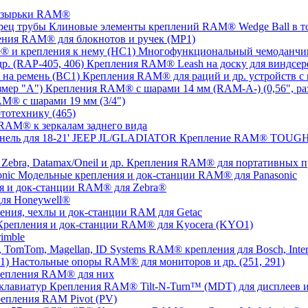
озырьки RAM®
Клиновые элементы креплений RAM® Wedge Ball в т
ния RAM® для блокнотов и ручек (MP1)
Многофункциональный чемоданчик
Крепления RAM® Leash на доску для виндсерф
Крепления RAM® для раций и др. устройств с 
Крепления RAM® с шарами 14 мм (RAM-A-) (0,56", ра
M® с шарами 19 мм (3/4")
тотехнику (465)
RAM® к зеркалам заднего вида
Крепление RAM® TOUGH-T
Крепления RAM® для портативных прин
Модельные крепления и док-станции RAM® для Panasonic
я и док-станции RAM® для Zebra®
ля Honeywell®
ения, чехлы и док-станции RAM для Getac
Крепления и док-станции RAM® для Kyocera (KYO1)
imble
RAM® крепления для Bosch, Inter
Настольные опоры RAM® для мониторов и др. (251, 291)
репления RAM® для них
Крепления RAM® Tilt-N-Turn™ (MDT) для дисплеев и
епления RAM Pivot (PV)