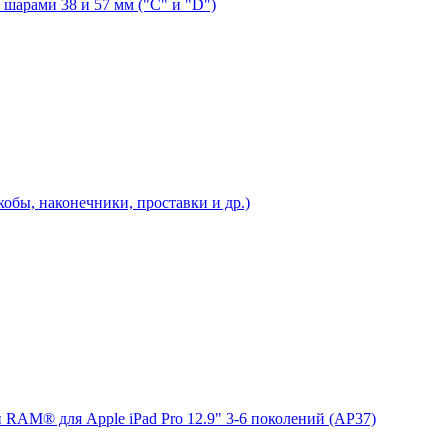
шарами 38 и 57 мм ("C" и "D")
бы, наконечники, проставки и др.)
 RAM® для Apple iPad Pro 12.9" 3-6 поколений (AP37)