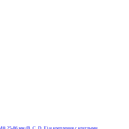
 25-86 мм (B, C, D, E) и крепления с круглыми,