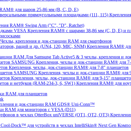
AM® для шаров 25-86 мм (B, C, D, E)
Крепления
ния RAM® Swing Arm ("C", "D", Ratchet)
Крепления RAM® с шарами 38-86 мм (C, D, E) и
рисосками
Чехлы, крепления и док-станции RAM для смартфонов
Крепления RAM® для с
Для Samsung Tab Active5 & 3 чехлы, крепления и 
Крепления, чехлы и док-станции RAM® для 
Крепления, чехлы, док-станции RAM® для 7-8" планшетов
Крепления, чехлы и док-станции RAM® для
Крепления, чехлы, док-станции RAM® для 9-15" планшет
Крепления RAM® для ноут
ки RAM для планшетов
nk
пления и док-станции RAM GDS® Uni-Conn™
ки RAM для мониторов с VESA (D11)
Крепления
Компо