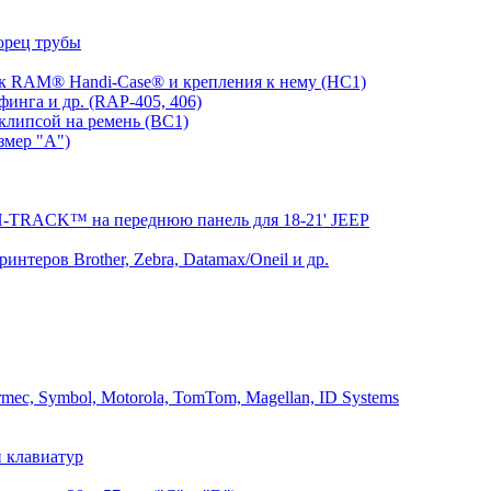
орец трубы
 RAM® Handi-Case® и крепления к нему (HC1)
инга и др. (RAP-405, 406)
клипсой на ремень (BC1)
змер "A")
RACK™ на переднюю панель для 18-21' JEEP
теров Brother, Zebra, Datamax/Oneil и др.
mec, Symbol, Motorola, TomTom, Magellan, ID Systems
 клавиатур