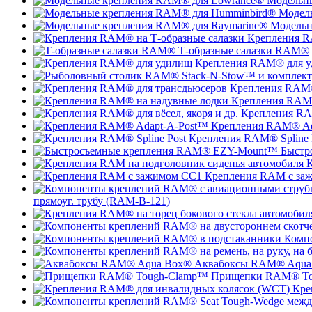
Модельн
Модел
Модельн
Крепления R
Т-образные салазки RAM®
Крепления RAM® для 
Крепления RAM®
Крепления RAM®
Крепления RAM
Крепления RAM® Ad
Крепления RAM® Spline 
Быстр
К
Крепления RAM с за
прямоуг. трубу (RAM-B-121)
Комп
Аквабоксы RAM® Aqua
Прищепки RAM® To
Кре