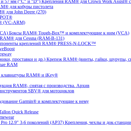
Крепления RAM® для Crown Work Assist® с 
M® для кобуры пистолета
 для John Deere (270)
SPOT®
® (VC-ARM)
Боксы RAM® Tough-Box™ и комплектующие к ним (VCA)
 RAM® для Cessna (RAM-B-131)
мпоненты креплений RAM® PRESS-N-LOCK™
weBoost
egway
Крепеж RAM® (винты, гайки, шурупы, ско
ные RAM
 клавиатуры RAM® и iKey®
укция RAM®, снятая с производства. Архив
инструментов SBV® для мотоциклов
удование Garmin® и комплектующие к нему
llon Quick Release
mewear
Крепления, чехлы и док-станции