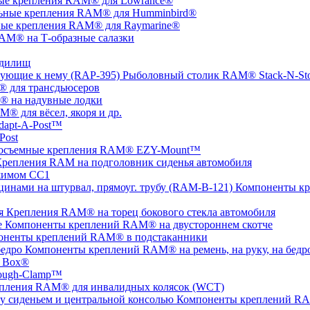
ые крепления RAM® для Lowrance®
ьные крепления RAM® для Humminbird®
ые крепления RAM® для Raymarine®
AM® на Т-образные салазки
удилищ
Рыболовный столик RAM® Stack-N-St
 для трансдьюсеров
 на надувные лодки
® для вёсел, якоря и др.
apt-A-Post™
Post
осъемные крепления RAM® EZY-Mount™
репления RAM на подголовник сиденья автомобиля
жимом СС1
Компоненты кр
Крепления RAM® на торец бокового стекла автомобиля
Компоненты креплений RAM® на двустороннем скотче
оненты креплений RAM® в подстаканники
Компоненты креплений RAM® на ремень, на руку, на бедр
 Box®
ugh-Clamp™
пления RAM® для инвалидных колясок (WCT)
Компоненты креплений RAM