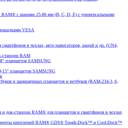
 RAM® с шарами 25-86 мм (B, C, D, E) с универсальными
 площадками VESA
мартфонов в чехлах, авто навигаторов, раций и др. (UN4,
док-станции RAM
7-8" планшетов SAMSUNG
 9-15" планшетов SAMSUNG
ов
буков и защищенных планшетов и нетбуков (RAM-234-3, 6,
 и док-станции RAM® для планшетов и смартфонов в чехлах
ненты креплений RAM® GDS® Tough-Dock™ и Cool-Dock™