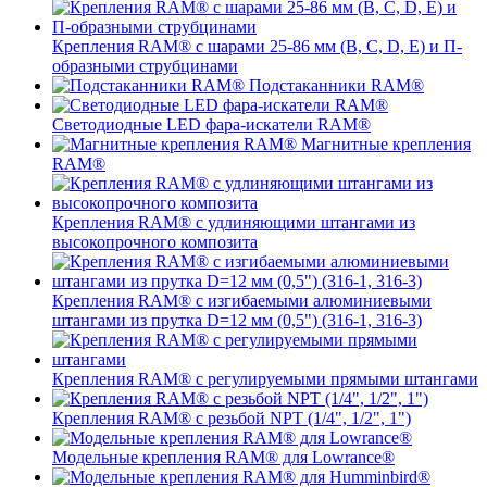
Крепления RAM® с шарами 25-86 мм (B, C, D, E) и П-
образными струбцинами
Подстаканники RAM®
Светодиодные LED фара-искатели RAM®
Магнитные крепления
RAM®
Крепления RAM® с удлиняющими штангами из
высокопрочного композита
Крепления RAM® с изгибаемыми алюминиевыми
штангами из прутка D=12 мм (0,5") (316-1, 316-3)
Крепления RAM® c регулируемыми прямыми штангами
Крепления RAM® с резьбой NPT (1/4", 1/2", 1")
Модельные крепления RAM® для Lowrance®