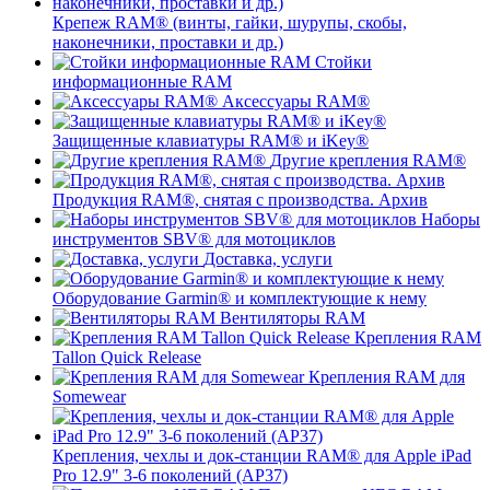
Крепеж RAM® (винты, гайки, шурупы, скобы,
наконечники, проставки и др.)
Стойки
информационные RAM
Аксессуары RAM®
Защищенные клавиатуры RAM® и iKey®
Другие крепления RAM®
Продукция RAM®, снятая с производства. Архив
Наборы
инструментов SBV® для мотоциклов
Доставка, услуги
Оборудование Garmin® и комплектующие к нему
Вентиляторы RAM
Крепления RAM
Tallon Quick Release
Крепления RAM для
Somewear
Крепления, чехлы и док-станции RAM® для Apple iPad
Pro 12.9" 3-6 поколений (AP37)