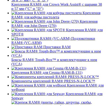
Крепления RAM® для Crown Work Assist® с шарами 38
и 57 мм ("C" и "D")
Крепления
RAM® для кобуры пистолета
Крепления
RAM® для John Deere (270)
Крепления RAM® для
SPOT®
Подлокотники
RAM® (VC-ARM)
Проставки RAM
Боксы RAM® Tough-Box™ и комплектующие к ним
(VCA)
Крепления RAM® для Cessna (RAM-B-131)
Компоненты креплений RAM® PRESS-N-LOCK™
Крепления RAM® для
weBoost
Крепления RAM® для
Segway