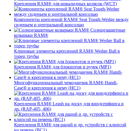
Крепления RAM® для инвалидных колясок (WCT)
Компоненты креплений RAM® Seat Tough-Wedge между
сиденьем и центральной консолью
Солнцезащитные
козырьки RAM®
Клиновые элементы креплений RAM® Wedge Ball в
торец трубы
Крепления RAM® для блокнотов и ручек (MP1)
Многофункциональный чемоданчик RAM® Handi-
Case® и крепления к нему (HC1)
Крепления RAM® Leash на доску для виндсерфинга и
др. (RAP-405, 406)
Крепления RAM® для раций и др. устройств с клипсой
на ремень (BC1)