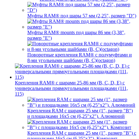
Муфты RAM® под шары 57 мм (2,25", размер "D")
Муфты RAM® mounts под шары 86 мм (3,38",
размер "E")
Поворотные крепления RAM® c полумуфтами и
8-ми угольными шайбами (B, C)(octagon)
Крепления RAM® с шарами 25-86 мм (B, C, D, E) с
универсальными прямоугольными площадками (111,
115)
Крепления RAM с шарами 25 мм (1", размер "B")
и площадками 16х5 см (6,25"х2"). Алюминий
Крепления RAM с шарами 25 мм (1", размер "B") с
площадками 16х5 см (6,25"х2"). Композит