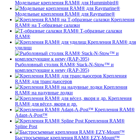
Модельные крепления RAM® для Humminbird®
Модельные крепления RAM® для Raymarine®
Крепления
RAM® на Т-образные салазки
Т-образные салазки
RAM®
Крепления RAM® для
удилищ
Рыболовный столик RAM® Stack-N-Stow™ и
комплектующие к нему (RAP-395)
Крепления
RAM® для трансдьюсеров
Крепления
RAM® на надувные лодки
Крепления
RAM® для вёсел, якоря и др.
Крепления RAM®
Adapt-A-Post™
Крепления RAM®
Spline Post
Быстросъемные крепления RAM® EZY-Mount™