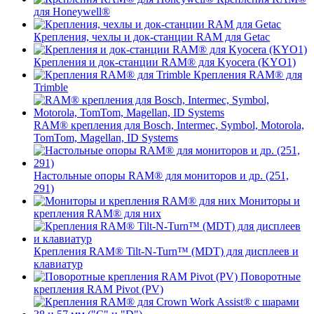
для Honeywell®
Крепления, чехлы и док-станции RAM для Getac
Крепления и док-станции RAM® для Kyocera (KYO1)
Крепления RAM® для
Trimble
RAM® крепления для Bosch, Intermec, Symbol, Motorola,
TomTom, Magellan, ID Systems
Настольные опоры RAM® для мониторов и др. (251,
291)
Мониторы и
крепления RAM® для них
Крепления RAM® Tilt-N-Turn™ (MDT) для дисплеев и
клавиатур
Поворотные
крепления RAM Pivot (PV)