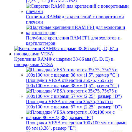
(2,25", "D")(RAM-D-162)
Секретки RAM® для креплений с поворотными
плечами
Палубные крепления RAM FF1 для эхолотов и
картплоттеров
Крепления RAM® с шарами 38-86 мм (C, D, E) и
площадками VESA
Площадки VESA отверстия 35x75, 75x75 и
100x100 мм с шарами 38 мм (1,5", размер "C")
Площадки VESA отверстия 35х75, 75x75 и
100x100 мм с шарами 57 мм (2,25", размер "D")
Площадки VESA отверстия 100x100 мм с шарами
86 мм (3,38", размер "E")