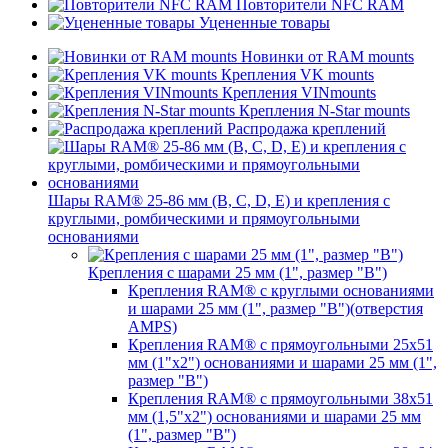
Повторители NFC RAM
Уцененные товары
Новинки от RAM mounts
Крепления VK mounts
Крепления VINmounts
Крепления N-Star mounts
Распродажа креплений
Шары RAM® 25-86 мм (B, C, D, E) и крепления с
круглыми, ромбическими и прямоугольными
основаниями
Крепления с шарами 25 мм (1", размер "B")
Крепления RAM® с круглыми основаниями
и шарами 25 мм (1", размер "B")(отверстия
AMPS)
Крепления RAM® с прямоугольными 25х51
мм (1"х2") основаниями и шарами 25 мм (1",
размер "B")
Крепления RAM® с прямоугольными 38х51
мм (1,5"х2") основаниями и шарами 25 мм
(1", размер "B")