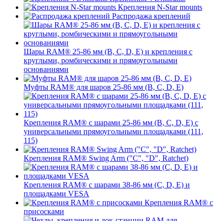
Крепления N-Star mounts
Распродажа креплений
Шары RAM® 25-86 мм (B, C, D, E) и крепления с
круглыми, ромбическими и прямоугольными
основаниями
Муфты RAM® для шаров 25-86 мм (B, C, D, E)
Крепления RAM® с шарами 25-86 мм (B, C, D, E) с
универсальными прямоугольными площадками (111,
115)
Крепления RAM® Swing Arm ("C", "D", Ratchet)
Крепления RAM® с шарами 38-86 мм (C, D, E) и
площадками VESA
Крепления RAM® с
присосками