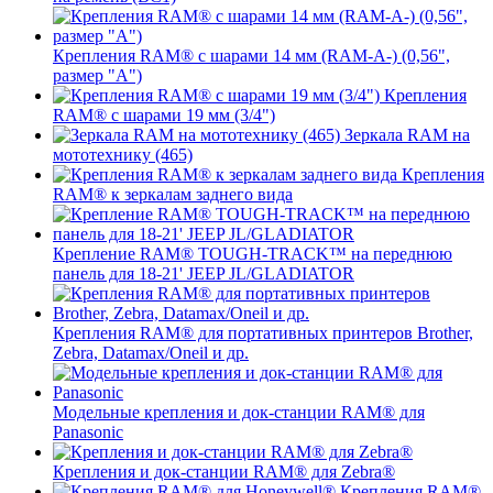
Крепления RAM® с шарами 14 мм (RAM-A-) (0,56",
размер "A")
Крепления
RAM® с шарами 19 мм (3/4")
Зеркала RAM на
мототехнику (465)
Крепления
RAM® к зеркалам заднего вида
Крепление RAM® TOUGH-TRACK™ на переднюю
панель для 18-21' JEEP JL/GLADIATOR
Крепления RAM® для портативных принтеров Brother,
Zebra, Datamax/Oneil и др.
Модельные крепления и док-станции RAM® для
Panasonic
Крепления и док-станции RAM® для Zebra®
Крепления RAM®