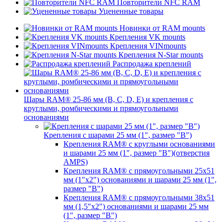
Повторители NFC RAM
Уцененные товары
Новинки от RAM mounts
Крепления VK mounts
Крепления VINmounts
Крепления N-Star mounts
Распродажа креплений
Шары RAM® 25-86 мм (B, C, D, E) и крепления с
круглыми, ромбическими и прямоугольными
основаниями
Крепления с шарами 25 мм (1", размер "B")
Крепления RAM® с круглыми основаниями
и шарами 25 мм (1", размер "B")(отверстия
AMPS)
Крепления RAM® с прямоугольными 25х51
мм (1"х2") основаниями и шарами 25 мм (1",
размер "B")
Крепления RAM® с прямоугольными 38х51
мм (1,5"х2") основаниями и шарами 25 мм
(1", размер "B")