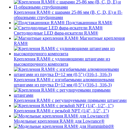
Крепления RAM® с шарами 25-86 мм (B, C, D, E) и П-
образными струбцинами
Подстаканники RAM®
Светодиодные LED фара-искатели RAM®
Магнитные крепления
RAM®
Крепления RAM® с удлиняющими штангами из
высокопрочного композита
Крепления RAM® с изгибаемыми алюминиевыми
штангами из прутка D=12 мм (0,5") (316-1, 316-3)
Крепления RAM® c регулируемыми прямыми штангами
Крепления RAM® с резьбой NPT (1/4", 1/2", 1")
Модельные крепления RAM® для Lowrance®