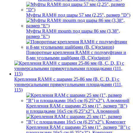
Муфты RAM® под шары 57 мм (2,25", размер "D")
Муфты RAM® mounts под шары 86 мм (3,38",
размер "E")
Поворотные крепления RAM® c полумуфтами и
8-ми угольными шайбами (B, C)(octagon)
Крепления RAM® с шарами 25-86 мм (B, C, D, E) с
универсальными прямоугольными площадками (111,
115)
Крепления RAM с шарами 25 мм (1", размер "B")
и площадками 16х5 см (6,25"х2"). Алюминий
Крепления RAM с шарами 25 мм (1", размер "B") с
площадками 16х5 см (6,25"х2"). Композит