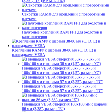
(2,25", "D")(RAM-D-162)
Секретки RAM® для креплений с поворотными
плечами
Палубные крепления RAM FF1 для эхолотов и
картплоттеров
Крепления RAM® с шарами 38-86 мм (C, D, E) и
площадками VESA
Площадки VESA отверстия 35x75, 75x75 и
100x100 мм с шарами 38 мм (1,5", размер "C")
Площадки VESA отверстия 35х75, 75x75 и
100x100 мм с шарами 57 мм (2,25", размер "D")
Площадки VESA отверстия 100x100 мм с шарами
86 мм (3,38", размер "E")