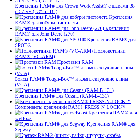
Крепления RAM® для Crown Work Assist® с шарами 38
и 57 мм ("C" и "D")
Крепления
RAM® для кобуры пистолета
Крепления
RAM® для John Deere (270)
Крепления RAM® для
SPOT®
Подлокотники
RAM® (VC-ARM)
Проставки RAM
Боксы RAM® Tough-Box™ и комплектующие к ним
(VCA)
Крепления RAM® для Cessna (RAM-B-131)
Компоненты креплений RAM® PRESS-N-LOCK™
Крепления RAM® для
weBoost
Крепления RAM® для
Segway