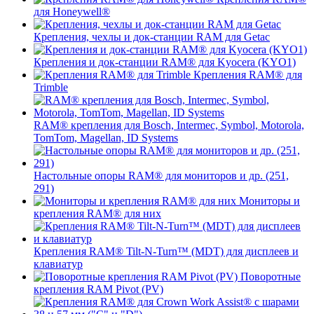
для Honeywell®
Крепления, чехлы и док-станции RAM для Getac
Крепления и док-станции RAM® для Kyocera (KYO1)
Крепления RAM® для
Trimble
RAM® крепления для Bosch, Intermec, Symbol, Motorola,
TomTom, Magellan, ID Systems
Настольные опоры RAM® для мониторов и др. (251,
291)
Мониторы и
крепления RAM® для них
Крепления RAM® Tilt-N-Turn™ (MDT) для дисплеев и
клавиатур
Поворотные
крепления RAM Pivot (PV)