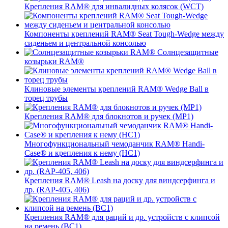
Крепления RAM® для инвалидных колясок (WCT)
Компоненты креплений RAM® Seat Tough-Wedge между
сиденьем и центральной консолью
Солнцезащитные
козырьки RAM®
Клиновые элементы креплений RAM® Wedge Ball в
торец трубы
Крепления RAM® для блокнотов и ручек (MP1)
Многофункциональный чемоданчик RAM® Handi-
Case® и крепления к нему (HC1)
Крепления RAM® Leash на доску для виндсерфинга и
др. (RAP-405, 406)
Крепления RAM® для раций и др. устройств с клипсой
на ремень (BC1)