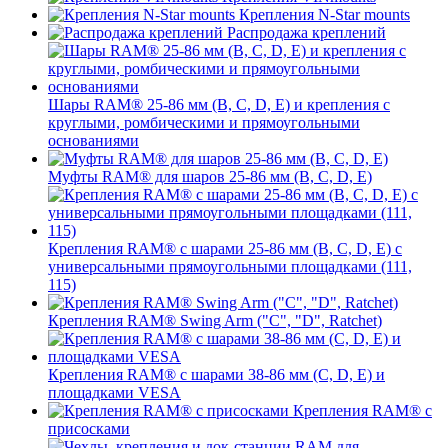
Крепления N-Star mounts
Распродажа креплений
Шары RAM® 25-86 мм (B, C, D, E) и крепления с
круглыми, ромбическими и прямоугольными
основаниями
Муфты RAM® для шаров 25-86 мм (B, C, D, E)
Крепления RAM® с шарами 25-86 мм (B, C, D, E) с
универсальными прямоугольными площадками (111,
115)
Крепления RAM® Swing Arm ("C", "D", Ratchet)
Крепления RAM® с шарами 38-86 мм (C, D, E) и
площадками VESA
Крепления RAM® с
присосками