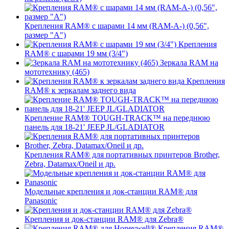
Крепления RAM® с шарами 14 мм (RAM-A-) (0,56",
размер "A")
Крепления
RAM® с шарами 19 мм (3/4")
Зеркала RAM на
мототехнику (465)
Крепления
RAM® к зеркалам заднего вида
Крепление RAM® TOUGH-TRACK™ на переднюю
панель для 18-21' JEEP JL/GLADIATOR
Крепления RAM® для портативных принтеров Brother,
Zebra, Datamax/Oneil и др.
Модельные крепления и док-станции RAM® для
Panasonic
Крепления и док-станции RAM® для Zebra®
Крепления RAM®