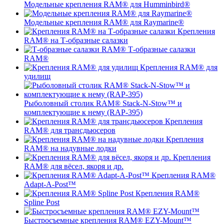
Модельные крепления RAM® для Humminbird®
Модельные крепления RAM® для Raymarine®
Крепления
RAM® на Т-образные салазки
Т-образные салазки
RAM®
Крепления RAM® для
удилищ
Рыболовный столик RAM® Stack-N-Stow™ и
комплектующие к нему (RAP-395)
Крепления
RAM® для трансдьюсеров
Крепления
RAM® на надувные лодки
Крепления
RAM® для вёсел, якоря и др.
Крепления RAM®
Adapt-A-Post™
Крепления RAM®
Spline Post
Быстросъемные крепления RAM® EZY-Mount™