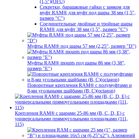
(1,5")(OFU)
Секретки, барашковые гайки с замком для
муфт RAM® для муфт под шары 38 мм (1,5",
размер "C")
Соединительные двойные и тройные шары
RAM® для муфт 38 мм (1,5", размер "C")
Муфты RAM® под шары 57 мм (2,25", размер "D")
Муфты RAM® mounts под шары 86 мм (3,38",
размер "E")
Поворотные крепления RAM® c полумуфтами и
8-ми угольными шайбами (B, C)(octagon)
Крепления RAM® с шарами 25-86 мм (B, C, D, E) с
универсальными прямоугольными площадками (111,
115)