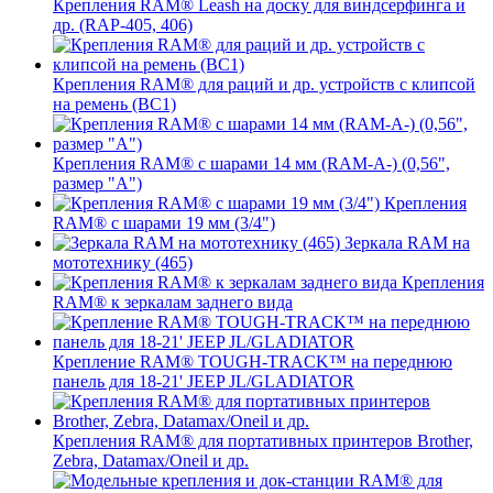
Крепления RAM® Leash на доску для виндсерфинга и
др. (RAP-405, 406)
Крепления RAM® для раций и др. устройств с клипсой
на ремень (BC1)
Крепления RAM® с шарами 14 мм (RAM-A-) (0,56",
размер "A")
Крепления
RAM® с шарами 19 мм (3/4")
Зеркала RAM на
мототехнику (465)
Крепления
RAM® к зеркалам заднего вида
Крепление RAM® TOUGH-TRACK™ на переднюю
панель для 18-21' JEEP JL/GLADIATOR
Крепления RAM® для портативных принтеров Brother,
Zebra, Datamax/Oneil и др.