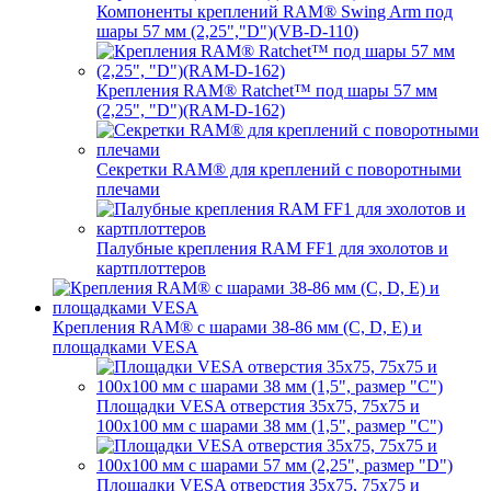
Компоненты креплений RAM® Swing Arm под
шары 57 мм (2,25","D")(VB-D-110)
Крепления RAM® Ratchet™ под шары 57 мм
(2,25", "D")(RAM-D-162)
Секретки RAM® для креплений с поворотными
плечами
Палубные крепления RAM FF1 для эхолотов и
картплоттеров
Крепления RAM® с шарами 38-86 мм (C, D, E) и
площадками VESA
Площадки VESA отверстия 35x75, 75x75 и
100x100 мм с шарами 38 мм (1,5", размер "C")
Площадки VESA отверстия 35х75, 75x75 и