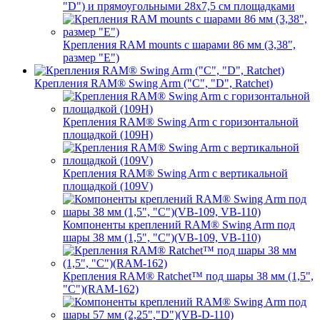
"D") и прямоугольными 28х7,5 см площадками
Крепления RAM mounts с шарами 86 мм (3,38",
размер "E")
Крепления RAM® Swing Arm ("C", "D", Ratchet)
Крепления RAM® Swing Arm с горизонтальной
площадкой (109H)
Крепления RAM® Swing Arm с вертикальной
площадкой (109V)
Компоненты креплений RAM® Swing Arm под
шары 38 мм (1,5", "C")(VB-109, VB-110)
Крепления RAM® Ratchet™ под шары 38 мм (1,5",
"C")(RAM-162)