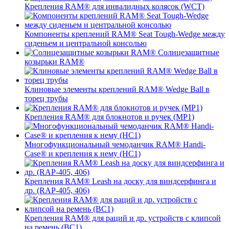
Крепления RAM® для инвалидных колясок (WCT)
Компоненты креплений RAM® Seat Tough-Wedge между
сиденьем и центральной консолью
Солнцезащитные
козырьки RAM®
Клиновые элементы креплений RAM® Wedge Ball в
торец трубы
Крепления RAM® для блокнотов и ручек (MP1)
Многофункциональный чемоданчик RAM® Handi-
Case® и крепления к нему (HC1)
Крепления RAM® Leash на доску для виндсерфинга и
др. (RAP-405, 406)
Крепления RAM® для раций и др. устройств с клипсой
на ремень (BC1)