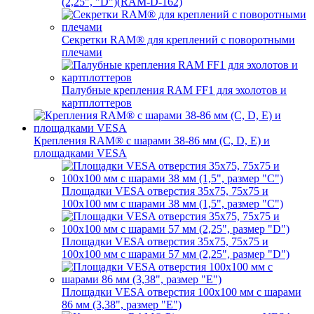
(2,25", "D")(RAM-D-162)
Секретки RAM® для креплений с поворотными
плечами
Палубные крепления RAM FF1 для эхолотов и
картплоттеров
Крепления RAM® с шарами 38-86 мм (C, D, E) и
площадками VESA
Площадки VESA отверстия 35x75, 75x75 и
100x100 мм с шарами 38 мм (1,5", размер "C")
Площадки VESA отверстия 35х75, 75x75 и
100x100 мм с шарами 57 мм (2,25", размер "D")
Площадки VESA отверстия 100x100 мм с шарами
86 мм (3,38", размер "E")