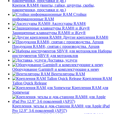
Крепеж RAM® (винты, гайки, шурупы, скобы,
наконечники, проставки и др.)
Стойки
информационные RAM
Аксессуары RAM®
Защищенные клавиатуры RAM® и iKey®
Другие крепления RAM®
Продукция RAM®, снятая с производства. Архив
Наборы
инструментов SBV® для мотоциклов
Доставка, услуги
Оборудование Garmin® и комплектующие к нему
Вентиляторы RAM
Крепления RAM
Tallon Quick Release
Крепления RAM для
Somewear
Крепления, чехлы и док-станции RAM® для Apple iPad
Pro 12.9" 3-6 поколений (AP37)