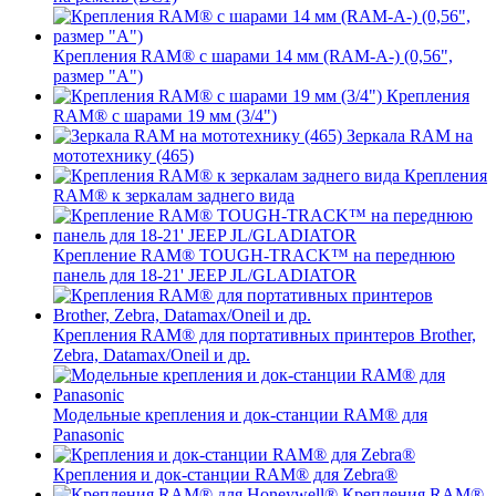
Крепления RAM® с шарами 14 мм (RAM-A-) (0,56",
размер "A")
Крепления
RAM® с шарами 19 мм (3/4")
Зеркала RAM на
мототехнику (465)
Крепления
RAM® к зеркалам заднего вида
Крепление RAM® TOUGH-TRACK™ на переднюю
панель для 18-21' JEEP JL/GLADIATOR
Крепления RAM® для портативных принтеров Brother,
Zebra, Datamax/Oneil и др.
Модельные крепления и док-станции RAM® для
Panasonic
Крепления и док-станции RAM® для Zebra®
Крепления RAM®