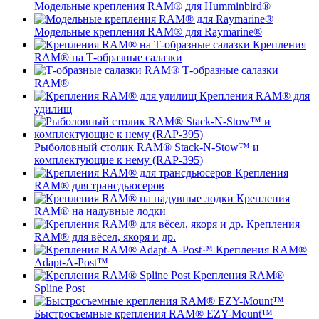
Модельные крепления RAM® для Humminbird®
Модельные крепления RAM® для Raymarine®
Крепления
RAM® на Т-образные салазки
Т-образные салазки
RAM®
Крепления RAM® для
удилищ
Рыболовный столик RAM® Stack-N-Stow™ и
комплектующие к нему (RAP-395)
Крепления
RAM® для трансдьюсеров
Крепления
RAM® на надувные лодки
Крепления
RAM® для вёсел, якоря и др.
Крепления RAM®
Adapt-A-Post™
Крепления RAM®
Spline Post
Быстросъемные крепления RAM® EZY-Mount™