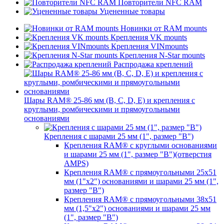
Повторители NFC RAM
Уцененные товары
Новинки от RAM mounts
Крепления VK mounts
Крепления VINmounts
Крепления N-Star mounts
Распродажа креплений
Шары RAM® 25-86 мм (B, C, D, E) и крепления с
круглыми, ромбическими и прямоугольными
основаниями
Крепления с шарами 25 мм (1", размер "B")
Крепления RAM® с круглыми основаниями
и шарами 25 мм (1", размер "B")(отверстия
AMPS)
Крепления RAM® с прямоугольными 25х51
мм (1"х2") основаниями и шарами 25 мм (1",
размер "B")
Крепления RAM® с прямоугольными 38х51
мм (1,5"х2") основаниями и шарами 25 мм
(1", размер "B")