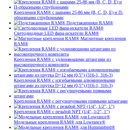
Крепления RAM® с шарами 25-86 мм (B, C, D, E) и П-
образными струбцинами
Подстаканники RAM®
Светодиодные LED фара-искатели RAM®
Магнитные крепления
RAM®
Крепления RAM® с удлиняющими штангами из
высокопрочного композита
Крепления RAM® с изгибаемыми алюминиевыми
штангами из прутка D=12 мм (0,5") (316-1, 316-3)
Крепления RAM® c регулируемыми прямыми штангами
Крепления RAM® с резьбой NPT (1/4", 1/2", 1")
Модельные крепления RAM® для Lowrance®