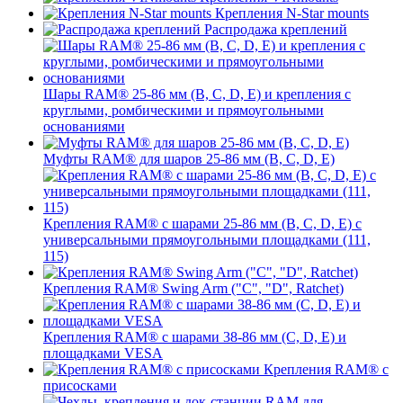
Крепления N-Star mounts
Распродажа креплений
Шары RAM® 25-86 мм (B, C, D, E) и крепления с
круглыми, ромбическими и прямоугольными
основаниями
Муфты RAM® для шаров 25-86 мм (B, C, D, E)
Крепления RAM® с шарами 25-86 мм (B, C, D, E) с
универсальными прямоугольными площадками (111,
115)
Крепления RAM® Swing Arm ("C", "D", Ratchet)
Крепления RAM® с шарами 38-86 мм (C, D, E) и
площадками VESA
Крепления RAM® с
присосками