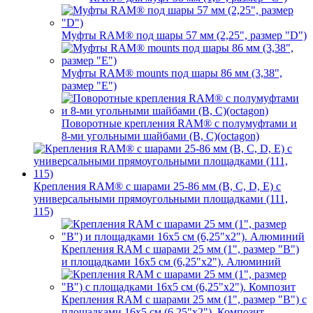
Муфты RAM® под шары 57 мм (2,25", размер "D")
Муфты RAM® mounts под шары 86 мм (3,38",
размер "E")
Поворотные крепления RAM® c полумуфтами и
8-ми угольными шайбами (B, C)(octagon)
Крепления RAM® с шарами 25-86 мм (B, C, D, E) с
универсальными прямоугольными площадками (111,
115)
Крепления RAM с шарами 25 мм (1", размер "B")
и площадками 16х5 см (6,25"х2"). Алюминий
Крепления RAM с шарами 25 мм (1", размер "B") с
площадками 16х5 см (6,25"х2"). Композит