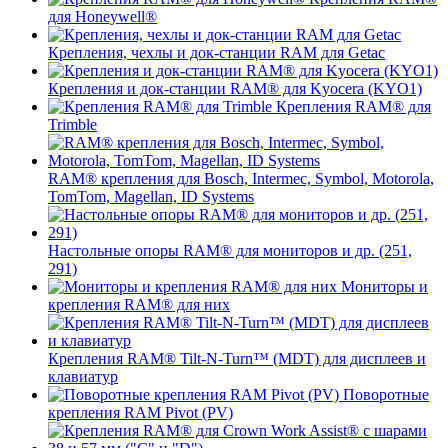
для Honeywell®
Крепления, чехлы и док-станции RAM для Getac
Крепления и док-станции RAM® для Kyocera (KYO1)
Крепления RAM® для
Trimble
RAM® крепления для Bosch, Intermec, Symbol, Motorola,
TomTom, Magellan, ID Systems
Настольные опоры RAM® для мониторов и др. (251,
291)
Мониторы и
крепления RAM® для них
Крепления RAM® Tilt-N-Turn™ (MDT) для дисплеев и
клавиатур
Поворотные
крепления RAM Pivot (PV)