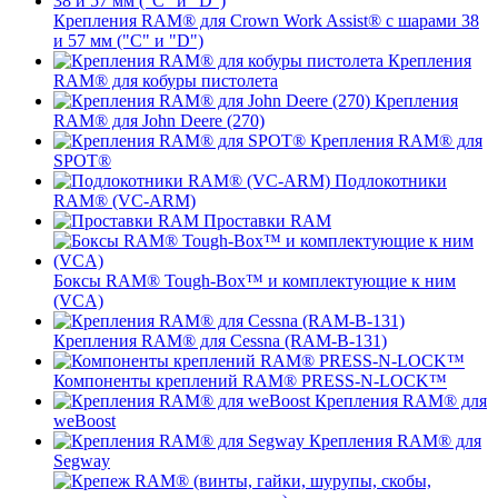
Крепления RAM® для Crown Work Assist® с шарами 38
и 57 мм ("C" и "D")
Крепления
RAM® для кобуры пистолета
Крепления
RAM® для John Deere (270)
Крепления RAM® для
SPOT®
Подлокотники
RAM® (VC-ARM)
Проставки RAM
Боксы RAM® Tough-Box™ и комплектующие к ним
(VCA)
Крепления RAM® для Cessna (RAM-B-131)
Компоненты креплений RAM® PRESS-N-LOCK™
Крепления RAM® для
weBoost
Крепления RAM® для
Segway