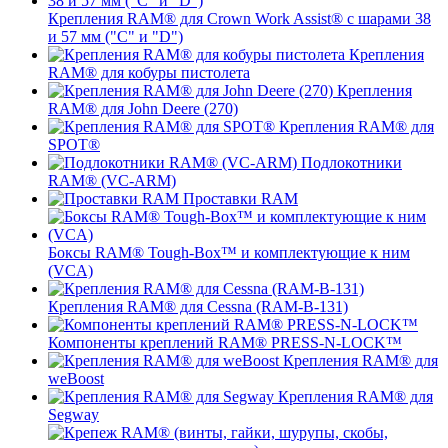
Крепления RAM® для Crown Work Assist® с шарами 38
и 57 мм ("C" и "D")
Крепления
RAM® для кобуры пистолета
Крепления
RAM® для John Deere (270)
Крепления RAM® для
SPOT®
Подлокотники
RAM® (VC-ARM)
Проставки RAM
Боксы RAM® Tough-Box™ и комплектующие к ним
(VCA)
Крепления RAM® для Cessna (RAM-B-131)
Компоненты креплений RAM® PRESS-N-LOCK™
Крепления RAM® для
weBoost
Крепления RAM® для
Segway