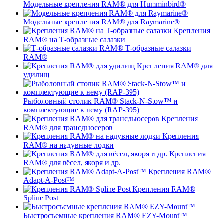
Модельные крепления RAM® для Humminbird®
Модельные крепления RAM® для Raymarine®
Крепления
RAM® на Т-образные салазки
Т-образные салазки
RAM®
Крепления RAM® для
удилищ
Рыболовный столик RAM® Stack-N-Stow™ и
комплектующие к нему (RAP-395)
Крепления
RAM® для трансдьюсеров
Крепления
RAM® на надувные лодки
Крепления
RAM® для вёсел, якоря и др.
Крепления RAM®
Adapt-A-Post™
Крепления RAM®
Spline Post
Быстросъемные крепления RAM® EZY-Mount™