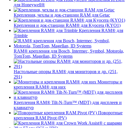
для Honeywell®
Крепления, чехлы и док-станции RAM для Getac
Крепления и док-станции RAM® для Kyocera (KYO1)
Крепления RAM® для
Trimble
RAM® крепления для Bosch, Intermec, Symbol, Motorola,
TomTom, Magellan, ID Systems
Настольные опоры RAM® для мониторов и др. (251,
291)
Мониторы и
крепления RAM® для них
Крепления RAM® Tilt-N-Turn™ (MDT) для дисплеев и
клавиатур
Поворотные
крепления RAM Pivot (PV)