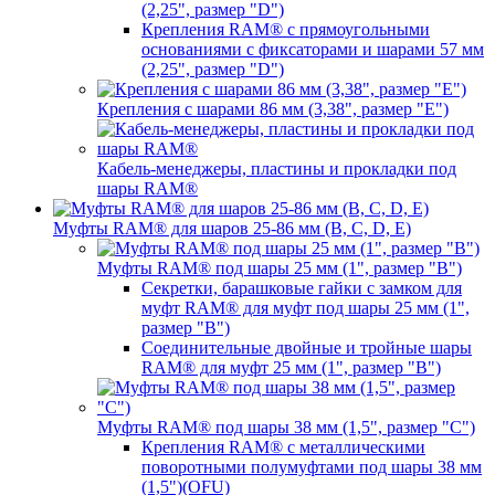
(2,25", размер "D")
Крепления RAM® с прямоугольными
основаниями с фиксаторами и шарами 57 мм
(2,25", размер "D")
Крепления с шарами 86 мм (3,38", размер "E")
Кабель-менеджеры, пластины и прокладки под
шары RAM®
Муфты RAM® для шаров 25-86 мм (B, C, D, E)
Муфты RAM® под шары 25 мм (1", размер "B")
Секретки, барашковые гайки с замком для
муфт RAM® для муфт под шары 25 мм (1",
размер "B")
Соединительные двойные и тройные шары
RAM® для муфт 25 мм (1", размер "B")
Муфты RAM® под шары 38 мм (1,5", размер "C")
Крепления RAM® с металлическими
поворотными полумуфтами под шары 38 мм
(1,5")(OFU)