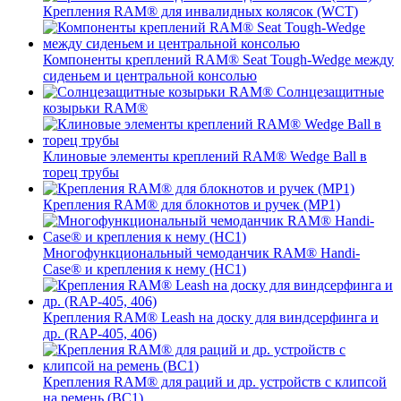
Крепления RAM® для инвалидных колясок (WCT)
Компоненты креплений RAM® Seat Tough-Wedge между
сиденьем и центральной консолью
Солнцезащитные
козырьки RAM®
Клиновые элементы креплений RAM® Wedge Ball в
торец трубы
Крепления RAM® для блокнотов и ручек (MP1)
Многофункциональный чемоданчик RAM® Handi-
Case® и крепления к нему (HC1)
Крепления RAM® Leash на доску для виндсерфинга и
др. (RAP-405, 406)
Крепления RAM® для раций и др. устройств с клипсой
на ремень (BC1)