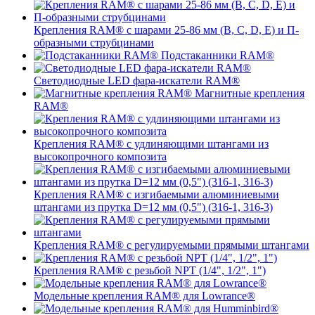
Крепления RAM® с шарами 25-86 мм (B, C, D, E) и П-
образными струбцинами
Подстаканники RAM®
Светодиодные LED фара-искатели RAM®
Магнитные крепления
RAM®
Крепления RAM® с удлиняющими штангами из
высокопрочного композита
Крепления RAM® с изгибаемыми алюминиевыми
штангами из прутка D=12 мм (0,5") (316-1, 316-3)
Крепления RAM® c регулируемыми прямыми штангами
Крепления RAM® с резьбой NPT (1/4", 1/2", 1")
Модельные крепления RAM® для Lowrance®