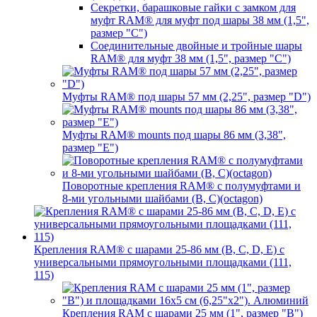
Секретки, барашковые гайки с замком для
муфт RAM® для муфт под шары 38 мм (1,5",
размер "C")
Соединительные двойные и тройные шары
RAM® для муфт 38 мм (1,5", размер "C")
Муфты RAM® под шары 57 мм (2,25", размер "D")
Муфты RAM® mounts под шары 86 мм (3,38",
размер "E")
Поворотные крепления RAM® c полумуфтами и
8-ми угольными шайбами (B, C)(octagon)
Крепления RAM® с шарами 25-86 мм (B, C, D, E) с
универсальными прямоугольными площадками (111,
115)
Крепления RAM с шарами 25 мм (1", размер "B")