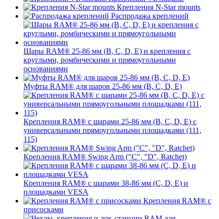
Крепления N-Star mounts
Распродажа креплений
Шары RAM® 25-86 мм (B, C, D, E) и крепления с
круглыми, ромбическими и прямоугольными
основаниями
Муфты RAM® для шаров 25-86 мм (B, C, D, E)
Крепления RAM® с шарами 25-86 мм (B, C, D, E) с
универсальными прямоугольными площадками (111,
115)
Крепления RAM® Swing Arm ("C", "D", Ratchet)
Крепления RAM® с шарами 38-86 мм (C, D, E) и
площадками VESA
Крепления RAM® с
присосками