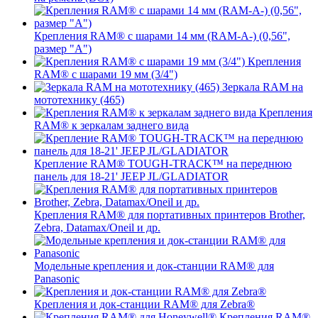
Крепления RAM® с шарами 14 мм (RAM-A-) (0,56",
размер "A")
Крепления
RAM® с шарами 19 мм (3/4")
Зеркала RAM на
мототехнику (465)
Крепления
RAM® к зеркалам заднего вида
Крепление RAM® TOUGH-TRACK™ на переднюю
панель для 18-21' JEEP JL/GLADIATOR
Крепления RAM® для портативных принтеров Brother,
Zebra, Datamax/Oneil и др.
Модельные крепления и док-станции RAM® для
Panasonic
Крепления и док-станции RAM® для Zebra®
Крепления RAM®