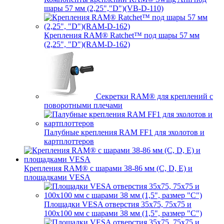
шары 57 мм (2,25","D")(VB-D-110)
Крепления RAM® Ratchet™ под шары 57 мм
(2,25", "D")(RAM-D-162)
Секретки RAM® для креплений с
поворотными плечами
Палубные крепления RAM FF1 для эхолотов и
картплоттеров
Крепления RAM® с шарами 38-86 мм (C, D, E) и
площадками VESA
Площадки VESA отверстия 35x75, 75x75 и
100x100 мм с шарами 38 мм (1,5", размер "C")