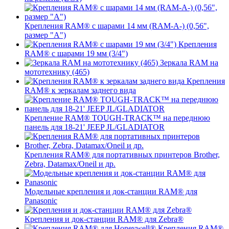
Крепления RAM® с шарами 14 мм (RAM-A-) (0,56",
размер "A")
Крепления
RAM® с шарами 19 мм (3/4")
Зеркала RAM на
мототехнику (465)
Крепления
RAM® к зеркалам заднего вида
Крепление RAM® TOUGH-TRACK™ на переднюю
панель для 18-21' JEEP JL/GLADIATOR
Крепления RAM® для портативных принтеров Brother,
Zebra, Datamax/Oneil и др.
Модельные крепления и док-станции RAM® для
Panasonic
Крепления и док-станции RAM® для Zebra®
Крепления RAM®