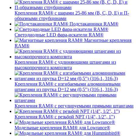
Крепления RAM® с шарами 25-86 мм (B, C, D, E) и П-
образными струбцинами
Подстаканники RAM®
Светодиодные LED фара-искатели RAM®
Магнитные крепления
RAM®
Крепления RAM® с удлиняющими штангами из
высокопрочного композита
Крепления RAM® с изгибаемыми алюминиевыми
штангами из прутка D=12 мм (0,5") (316-1, 316-3)
Крепления RAM® c регулируемыми прямыми штангами
Крепления RAM® с резьбой NPT (1/4", 1/2", 1")
Модельные крепления RAM® для Lowrance®