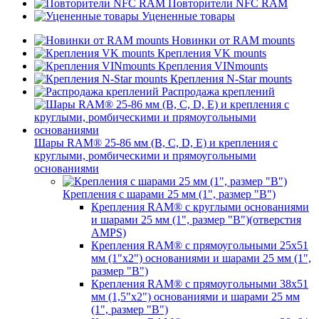
Повторители NFC RAM
Уцененные товары
Новинки от RAM mounts
Крепления VK mounts
Крепления VINmounts
Крепления N-Star mounts
Распродажа креплений
Шары RAM® 25-86 мм (B, C, D, E) и крепления с
круглыми, ромбическими и прямоугольными
основаниями
Крепления с шарами 25 мм (1", размер "B")
Крепления RAM® с круглыми основаниями
и шарами 25 мм (1", размер "B")(отверстия
AMPS)
Крепления RAM® с прямоугольными 25х51
мм (1"х2") основаниями и шарами 25 мм (1",
размер "B")
Крепления RAM® с прямоугольными 38х51
мм (1,5"х2") основаниями и шарами 25 мм
(1", размер "B")