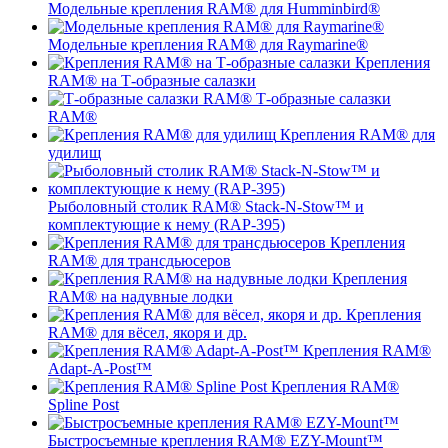
Модельные крепления RAM® для Humminbird®
Модельные крепления RAM® для Raymarine®
Крепления
RAM® на Т-образные салазки
Т-образные салазки
RAM®
Крепления RAM® для
удилищ
Рыболовный столик RAM® Stack-N-Stow™ и
комплектующие к нему (RAP-395)
Крепления
RAM® для трансдьюсеров
Крепления
RAM® на надувные лодки
Крепления
RAM® для вёсел, якоря и др.
Крепления RAM®
Adapt-A-Post™
Крепления RAM®
Spline Post
Быстросъемные крепления RAM® EZY-Mount™