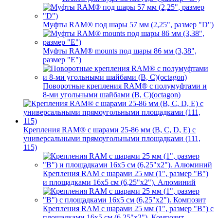
Муфты RAM® под шары 57 мм (2,25", размер "D")
Муфты RAM® mounts под шары 86 мм (3,38",
размер "E")
Поворотные крепления RAM® c полумуфтами и
8-ми угольными шайбами (B, C)(octagon)
Крепления RAM® с шарами 25-86 мм (B, C, D, E) с
универсальными прямоугольными площадками (111,
115)
Крепления RAM с шарами 25 мм (1", размер "B")
и площадками 16х5 см (6,25"х2"). Алюминий
Крепления RAM с шарами 25 мм (1", размер "B") с
площадками 16х5 см (6,25"х2"). Композит