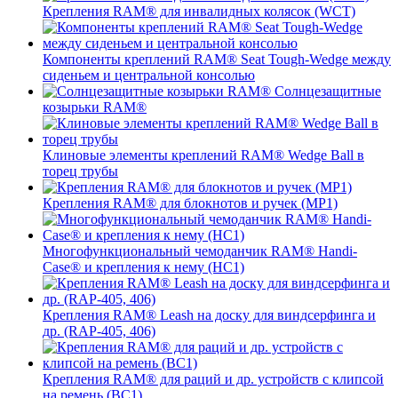
Крепления RAM® для инвалидных колясок (WCT)
Компоненты креплений RAM® Seat Tough-Wedge между
сиденьем и центральной консолью
Солнцезащитные
козырьки RAM®
Клиновые элементы креплений RAM® Wedge Ball в
торец трубы
Крепления RAM® для блокнотов и ручек (MP1)
Многофункциональный чемоданчик RAM® Handi-
Case® и крепления к нему (HC1)
Крепления RAM® Leash на доску для виндсерфинга и
др. (RAP-405, 406)
Крепления RAM® для раций и др. устройств с клипсой
на ремень (BC1)