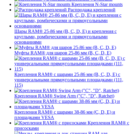
Крепления N-Star mounts
Распродажа креплений
Шары RAM® 25-86 мм (B, C, D, E) и крепления с
круглыми, ромбическими и прямоугольными
основаниями
Муфты RAM® для шаров 25-86 мм (B, C, D, E)
Крепления RAM® с шарами 25-86 мм (B, C, D, E) с
универсальными прямоугольными площадками (111,
115)
Крепления RAM® Swing Arm ("C", "D", Ratchet)
Крепления RAM® с шарами 38-86 мм (C, D, E) и
площадками VESA
Крепления RAM® с
присосками