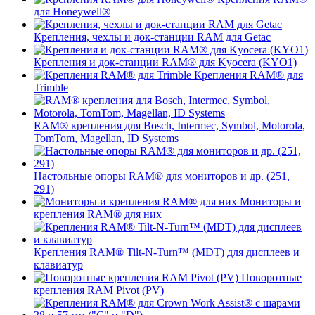
для Honeywell®
Крепления, чехлы и док-станции RAM для Getac
Крепления и док-станции RAM® для Kyocera (KYO1)
Крепления RAM® для
Trimble
RAM® крепления для Bosch, Intermec, Symbol, Motorola,
TomTom, Magellan, ID Systems
Настольные опоры RAM® для мониторов и др. (251,
291)
Мониторы и
крепления RAM® для них
Крепления RAM® Tilt-N-Turn™ (MDT) для дисплеев и
клавиатур
Поворотные
крепления RAM Pivot (PV)