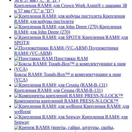
Крепления RAM® для Crown Work Assist® с шарами 38
и 57 мм ("C" и "D")
Крепления
RAM® для кобуры пистолета
Крепления
RAM® для John Deere (270)
Крепления RAM® для
SPOT®
Подлокотники
RAM® (VC-ARM)
Проставки RAM
Боксы RAM® Tough-Box™ и комплектующие к ним
(VCA)
Крепления RAM® для Cessna (RAM-B-131)
Компоненты креплений RAM® PRESS-N-LOCK™
Крепления RAM® для
weBoost
Крепления RAM® для
Segway