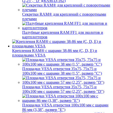
(2,25", "D")(RAM-D-162)
Секретки RAM® для креплений с поворотными
плечами
Палубные крепления RAM FF1 для эхолотов и
картплоттеров
Крепления RAM® с шарами 38-86 мм (C, D, E) и
площадками VESA
Площадки VESA отверстия 35x75, 75x75 и
100x100 мм с шарами 38 мм (1,5", размер "C")
Площадки VESA отверстия 35х75, 75x75 и
100x100 мм с шарами 57 мм (2,25", размер "D")
Площадки VESA отверстия 100x100 мм с шарами
86 мм (3,38", размер "E")