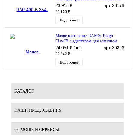
лодку. Малая струбцина, короткая
23 915 ₽
арт. 26178
муфта 90 мм. Т-паз
29 176 ₽
Подробнее
Малое крепление RAM® Tough-
Claw™ с адаптером для алмазной
пластины (средний размер)
24 051 ₽
/ шт
арт. 30896
29 342 ₽
Подробнее
КАТАЛОГ
НАШИ ПРЕДЛОЖЕНИЯ
ПОМОЩЬ И СЕРВИСЫ