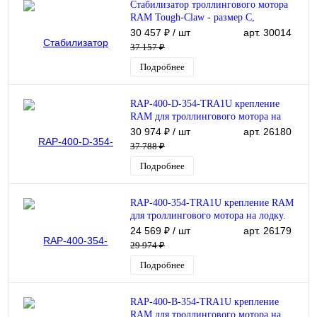
Стабилизатор троллингового мотора
RAM Tough-Claw - размер C,
удлиненный (RAP-400-D-202U)
30 457 ₽
/ шт
арт. 30014
37 157 ₽
Подробнее
RAP-400-D-354-TRA1U крепление
RAM для троллингового мотора на
лодку. Малая струбцина, длинная
30 974 ₽
/ шт
арт. 26180
муфта 230 мм. Т-паз
37 788 ₽
Подробнее
RAP-400-354-TRA1U крепление RAM
для троллингового мотора на лодку.
Малая струбцина, средняя муфта 140
24 569 ₽
/ шт
арт. 26179
мм. Т-паз
29 974 ₽
Подробнее
RAP-400-B-354-TRA1U крепление
RAM для троллингового мотора на