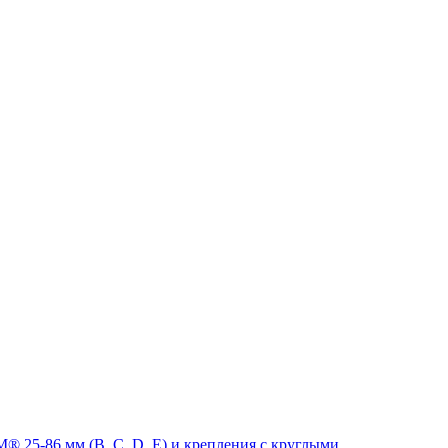
 25-86 мм (B, C, D, E) и крепления с круглыми,