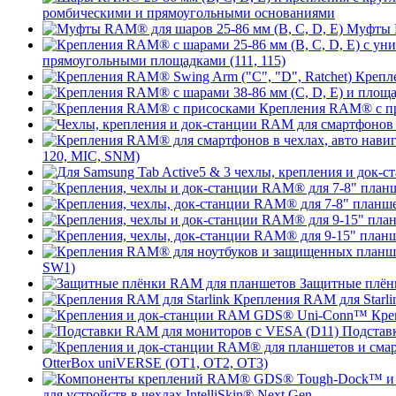
ромбическими и прямоугольными основаниями
Муфты R
прямоугольными площадками (111, 115)
Крепле
Крепления RAM® с п
120, MIC, SNM)
SW1)
Защитные плён
Крепления RAM для Starli
Кре
Подстав
OtterBox uniVERSE (OT1, OT2, OT3)
для устройств в чехлах IntelliSkin® Next Gen