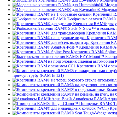
Модельн
Модел
Модельн
Крепления R
Т-образные салазки RAM®
Крепления RAM® для 
Крепления RAM®
Крепления RAM®
Крепления RAM
Крепления RAM® Ad
Крепления RAM® Spline 
Быстр
К
Крепления RAM с за
прямоуг. трубу (RAM-B-121)
Комп
Аквабоксы RAM® Aqua
Прищепки RAM® To
Кре