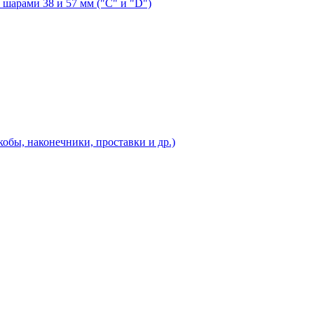
шарами 38 и 57 мм ("C" и "D")
бы, наконечники, проставки и др.)