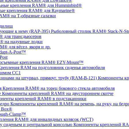
ые крепления RAM® для Lowrance®
ьные крепления RAM® для Humminbird®
ые крепления RAM® для Raymarine®
AM® на Т-образные салазки
удилищ
Рыболовный столик RAM® Stack-N-St
 для трансдьюсеров
 на надувные лодки
® для вёсел, якоря и др.
apt-A-Post™
Post
осъемные крепления RAM® EZY-Mount™
репления RAM на подголовник сиденья автомобиля
жимом СС1
Компоненты кр
Крепления RAM® на торец бокового стекла автомобиля
Компоненты креплений RAM® на двустороннем скотче
оненты креплений RAM® в подстаканники
Компоненты креплений RAM® на ремень, на руку, на бедр
 Box®
ugh-Clamp™
пления RAM® для инвалидных колясок (WCT)
Компоненты креплений RAM