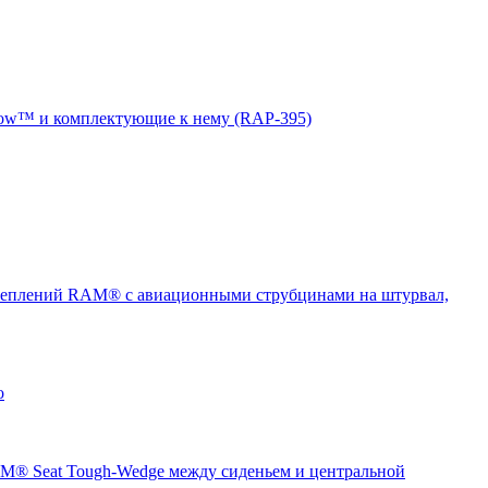
ow™ и комплектующие к нему (RAP-395)
еплений RAM® с авиационными струбцинами на штурвал,
о
® Seat Tough-Wedge между сиденьем и центральной