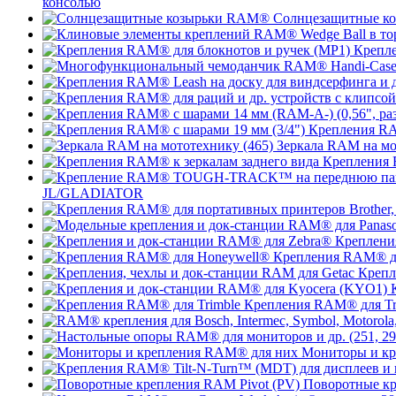
консолью
Солнцезащитные к
Крепле
Крепления RA
Зеркала RAM на мо
Крепления 
JL/GLADIATOR
Креплени
Крепления RAM® д
Крепл
Крепления RAM® для Tr
Мониторы и к
Поворотные кр