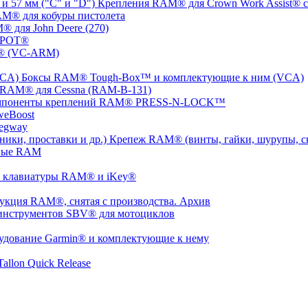
Крепления RAM® для Crown Work Assist® с 
M® для кобуры пистолета
 для John Deere (270)
SPOT®
® (VC-ARM)
Боксы RAM® Tough-Box™ и комплектующие к ним (VCA)
 RAM® для Cessna (RAM-B-131)
мпоненты креплений RAM® PRESS-N-LOCK™
weBoost
egway
Крепеж RAM® (винты, гайки, шурупы, ско
ные RAM
 клавиатуры RAM® и iKey®
укция RAM®, снятая с производства. Архив
инструментов SBV® для мотоциклов
удование Garmin® и комплектующие к нему
llon Quick Release