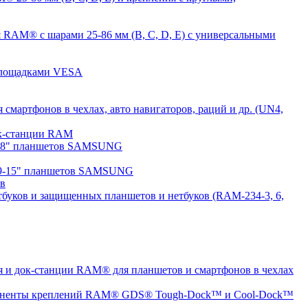
 RAM® с шарами 25-86 мм (B, C, D, E) с универсальными
 площадками VESA
мартфонов в чехлах, авто навигаторов, раций и др. (UN4,
док-станции RAM
7-8" планшетов SAMSUNG
 9-15" планшетов SAMSUNG
ов
буков и защищенных планшетов и нетбуков (RAM-234-3, 6,
 и док-станции RAM® для планшетов и смартфонов в чехлах
ненты креплений RAM® GDS® Tough-Dock™ и Cool-Dock™