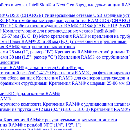
Зарядные док-станции RAM
Универсальные сетевые USB зарядные 
Автомобильные зарядные устройства RAM GDS (CHARG
Кабели питания/данных RAM® GDS® (CAB, HUB, SWI
Комплектующие для противоударных чехлов Intelliskin®
Мото крепления RAM® и крепления на трубу 
Шары RAM® 25 и 38 мм (B, C) с резьбовыми креплениями
ия RAM® для троллинговых моторов
Крепления RAM® со струбцинами Tou
Крепления RAM® со струбцинами To
елосипед
ения RAM® для экшн камер GoPro® и др.
Крепления RAM® для фотоаппаратов и 
Крепления RAM® для сканеров штрихкодов и 
Крепления RAM® с шарами 25-86 мм (B,
ые LED фара-искатели RAM®
 RAM®
Крепления RAM® с удлиняющими штангами
Крепления RAM® с
Крепления RAM® c регулируемыми прямыми штангами
ния RAM® с резьбой NPT (1/4", 1/2", 1")