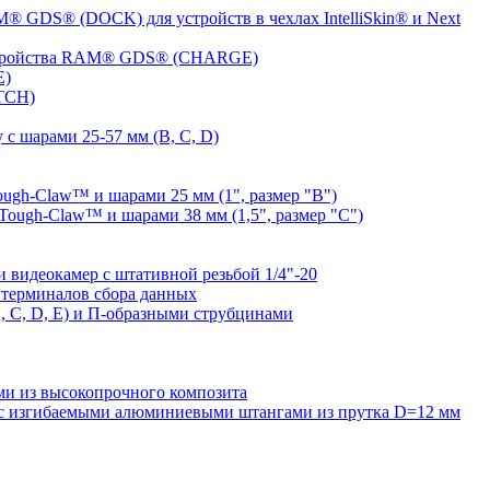
® GDS® (DOCK) для устройств в чехлах IntelliSkin® и Next
устройства RAM® GDS® (CHARGE)
E)
TCH)
с шарами 25-57 мм (B, C, D)
gh-Claw™ и шарами 25 мм (1", размер "B")
ugh-Claw™ и шарами 38 мм (1,5", размер "C")
видеокамер с штативной резьбой 1/4"-20
терминалов сбора данных
 C, D, E) и П-образными струбцинами
 из высокопрочного композита
 изгибаемыми алюминиевыми штангами из прутка D=12 мм