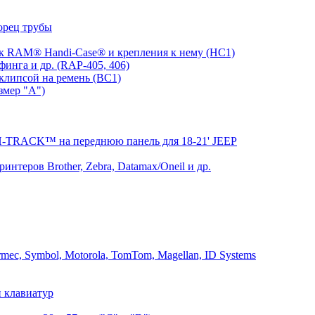
орец трубы
 RAM® Handi-Case® и крепления к нему (HC1)
инга и др. (RAP-405, 406)
клипсой на ремень (BC1)
змер "A")
RACK™ на переднюю панель для 18-21' JEEP
теров Brother, Zebra, Datamax/Oneil и др.
mec, Symbol, Motorola, TomTom, Magellan, ID Systems
 клавиатур