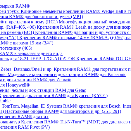
озырьки RAM®
Клиновые элементы креплений RAM® Wedge Ball в т
ния RAM® для блокнотов и ручек (MP1)
Многофункциональный чемоданчик
Крепления RAM® Leash на доску для виндсерф
Крепления RAM® для раций и др. устройств с 
Крепления RAM® с шарами 14 мм (RAM-A-) (0,56", ра
M® с шарами 19 мм (3/4")
тотехнику (465)
RAM® к зеркалам заднего вида
Крепление RAM® TOUGH-T
Крепления RAM® для портативных прин
Модельные крепления и док-станции RAM® для Panasonic
я и док-станции RAM® для Zebra®
ля Honeywell®
ения, чехлы и док-станции RAM для Getac
Крепления и док-станции RAM® для Kyocera (KYO1)
imble
RAM® крепления для Bosch, Inter
Настольные опоры RAM® для мониторов и др. (251, 291)
репления RAM® для них
Крепления RAM® Tilt-N-Turn™ (MDT) для дисплеев и
епления RAM Pivot (PV)