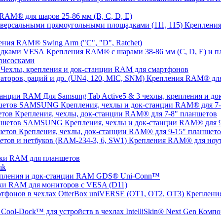
AM® для шаров 25-86 мм (B, C, D, E)
Крепления
ния RAM® Swing Arm ("C", "D", Ratchet)
Крепления RAM® с шарами 38-86 мм (C, D, E) и
рисосками
Чехлы, крепления и док-станции RAM для смартфонов
Крепления RAM® для с
Для Samsung Tab Active5 & 3 чехлы, крепления и 
Крепления, чехлы и док-станции RAM® для 
Крепления, чехлы, док-станции RAM® для 7-8" планшетов
Крепления, чехлы и док-станции RAM® для
Крепления, чехлы, док-станции RAM® для 9-15" планшет
Крепления RAM® для ноут
ки RAM для планшетов
nk
пления и док-станции RAM GDS® Uni-Conn™
ки RAM для мониторов с VESA (D11)
Крепления
Компо