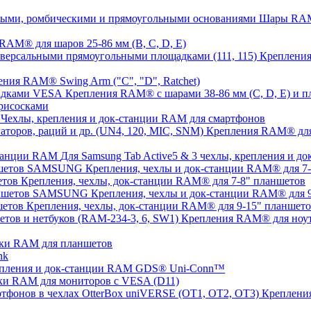
Шары RAM®
AM® для шаров 25-86 мм (B, C, D, E)
Крепления
ния RAM® Swing Arm ("C", "D", Ratchet)
Крепления RAM® с шарами 38-86 мм (C, D, E) и
рисосками
Чехлы, крепления и док-станции RAM для смартфонов
Крепления RAM® для с
Для Samsung Tab Active5 & 3 чехлы, крепления и 
Крепления, чехлы и док-станции RAM® для 
Крепления, чехлы, док-станции RAM® для 7-8" планшетов
Крепления, чехлы и док-станции RAM® для
Крепления, чехлы, док-станции RAM® для 9-15" планшет
Крепления RAM® для ноут
ки RAM для планшетов
nk
пления и док-станции RAM GDS® Uni-Conn™
ки RAM для мониторов с VESA (D11)
Крепления