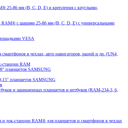
 25-86 мм (B, C, D, E) и крепления с круглыми,
 RAM® с шарами 25-86 мм (B, C, D, E) с универсальными
 площадками VESA
мартфонов в чехлах, авто навигаторов, раций и др. (UN4,
док-станции RAM
7-8" планшетов SAMSUNG
 9-15" планшетов SAMSUNG
ов
буков и защищенных планшетов и нетбуков (RAM-234-3, 6,
 и док-станции RAM® для планшетов и смартфонов в чехлах