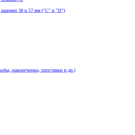
шарами 38 и 57 мм ("C" и "D")
бы, наконечники, проставки и др.)