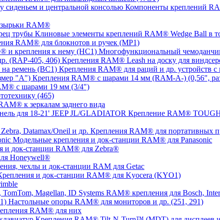
Компоненты креплений RAM
озырьки RAM®
Клиновые элементы креплений RAM® Wedge Ball в т
ния RAM® для блокнотов и ручек (MP1)
Многофункциональный чемоданчик
Крепления RAM® Leash на доску для виндсерф
Крепления RAM® для раций и др. устройств с 
Крепления RAM® с шарами 14 мм (RAM-A-) (0,56", ра
M® с шарами 19 мм (3/4")
тотехнику (465)
RAM® к зеркалам заднего вида
Крепление RAM® TOUGH-T
Крепления RAM® для портативных прин
Модельные крепления и док-станции RAM® для Panasonic
я и док-станции RAM® для Zebra®
ля Honeywell®
ения, чехлы и док-станции RAM для Getac
Крепления и док-станции RAM® для Kyocera (KYO1)
imble
RAM® крепления для Bosch, Inter
Настольные опоры RAM® для мониторов и др. (251, 291)
репления RAM® для них
Крепления RAM® Tilt-N-Turn™ (MDT) для дисплеев и