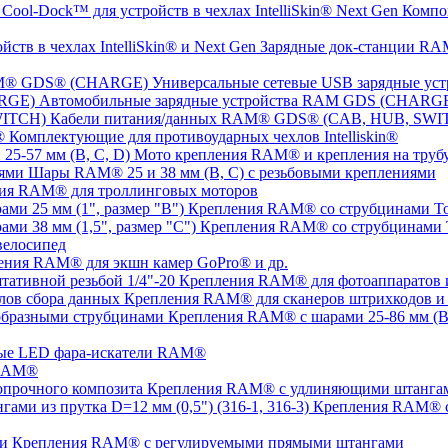
Компо
Зарядные док-станции RAM
Универсальные сетевые USB зарядные 
Автомобильные зарядные устройства RAM GDS (CHARG
Кабели питания/данных RAM® GDS® (CAB, HUB, SWI
Комплектующие для противоударных чехлов Intelliskin®
Мото крепления RAM® и крепления на трубу 
Шары RAM® 25 и 38 мм (B, C) с резьбовыми креплениями
ия RAM® для троллинговых моторов
Крепления RAM® со струбцинами Tou
Крепления RAM® со струбцинами To
елосипед
ения RAM® для экшн камер GoPro® и др.
Крепления RAM® для фотоаппаратов и 
Крепления RAM® для сканеров штрихкодов и 
Крепления RAM® с шарами 25-86 мм (B,
ые LED фара-искатели RAM®
 RAM®
Крепления RAM® с удлиняющими штангами
Крепления RAM® с
Крепления RAM® c регулируемыми прямыми штангами