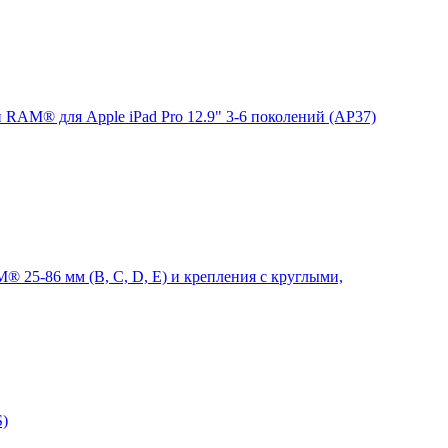
 RAM® для Apple iPad Pro 12.9" 3-6 поколений (AP37)
 25-86 мм (B, C, D, E) и крепления с круглыми,
S)