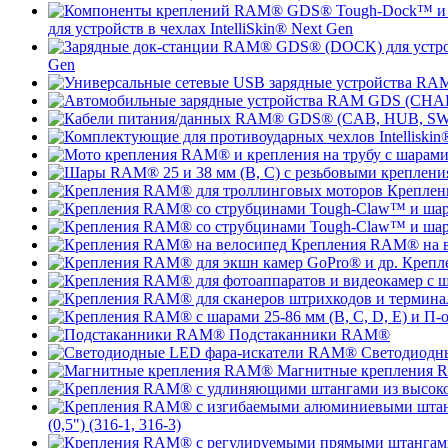
для устройств в чехлах IntelliSkin® Next Gen
Gen
Креплен
Крепления RAM® на в
Крепл
Подстаканники RAM®
Светодиодн
Магнитные крепления
(0,5") (316-1, 316-3)