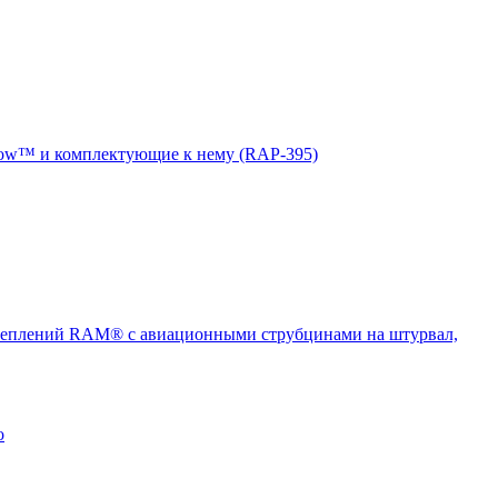
ow™ и комплектующие к нему (RAP-395)
еплений RAM® с авиационными струбцинами на штурвал,
о