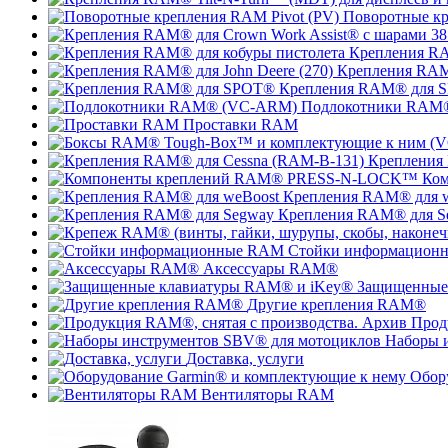
Поворотные кр
Крепления RA
Крепления RAM®
Крепления RAM® для 
Подлокотники RAM
Проставки RAM
Крепления
Ко
Крепления RAM® для 
Крепления RAM® для S
Стойки информацион
Аксессуары RAM®
Защищенные
Другие крепления RAM®
Прод
Наборы 
Доставка, услуги
Обор
Вентиляторы RAM