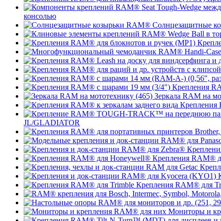
консолью
Солнцезащитные к
Крепле
Крепления RA
Зеркала RAM на мо
Крепления 
JL/GLADIATOR
Креплени
Крепления RAM® д
Крепл
Крепления RAM® для Tr
Мониторы и к