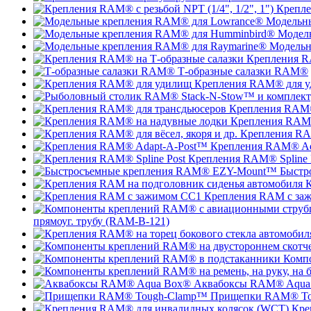
Крепле
Модельн
Модел
Модельн
Крепления R
Т-образные салазки RAM®
Крепления RAM® для 
Крепления RAM®
Крепления RAM®
Крепления RAM
Крепления RAM® Ad
Крепления RAM® Spline 
Быстр
К
Крепления RAM с за
прямоуг. трубу (RAM-B-121)
Комп
Аквабоксы RAM® Aqua
Прищепки RAM® To
Кре