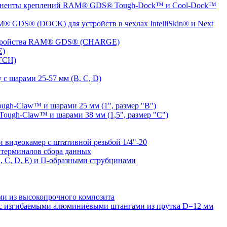
ненты креплений RAM® GDS® Tough-Dock™ и Cool-Dock™
® GDS® (DOCK) для устройств в чехлах IntelliSkin® и Next
устройства RAM® GDS® (CHARGE)
E)
TCH)
с шарами 25-57 мм (B, C, D)
gh-Claw™ и шарами 25 мм (1", размер "B")
ugh-Claw™ и шарами 38 мм (1,5", размер "C")
видеокамер с штативной резьбой 1/4"-20
терминалов сбора данных
 C, D, E) и П-образными струбцинами
 из высокопрочного композита
 изгибаемыми алюминиевыми штангами из прутка D=12 мм