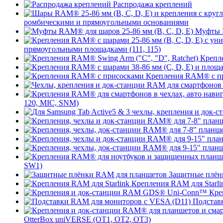
Распродажа креплений
ромбическими и прямоугольными основаниями
Муфты R
прямоугольными площадками (111, 115)
Крепле
Крепления RAM® с п
120, MIC, SNM)
SW1)
Защитные плён
Крепления RAM для Starli
Кре
Подстав
OtterBox uniVERSE (OT1, OT2, OT3)