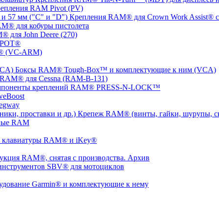
епления RAM Pivot (PV)
Крепления RAM® для Crown Work Assist® с 
M® для кобуры пистолета
 для John Deere (270)
SPOT®
® (VC-ARM)
Боксы RAM® Tough-Box™ и комплектующие к ним (VCA)
 RAM® для Cessna (RAM-B-131)
мпоненты креплений RAM® PRESS-N-LOCK™
weBoost
egway
Крепеж RAM® (винты, гайки, шурупы, ско
ные RAM
 клавиатуры RAM® и iKey®
укция RAM®, снятая с производства. Архив
инструментов SBV® для мотоциклов
удование Garmin® и комплектующие к нему