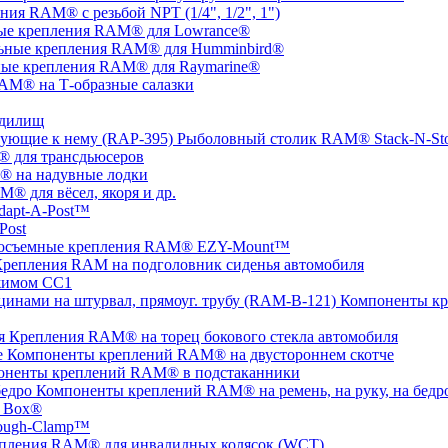
ния RAM® с резьбой NPT (1/4", 1/2", 1")
ые крепления RAM® для Lowrance®
ьные крепления RAM® для Humminbird®
ые крепления RAM® для Raymarine®
AM® на Т-образные салазки
удилищ
Рыболовный столик RAM® Stack-N-St
 для трансдьюсеров
 на надувные лодки
® для вёсел, якоря и др.
apt-A-Post™
Post
осъемные крепления RAM® EZY-Mount™
репления RAM на подголовник сиденья автомобиля
жимом СС1
Компоненты кр
Крепления RAM® на торец бокового стекла автомобиля
Компоненты креплений RAM® на двустороннем скотче
оненты креплений RAM® в подстаканники
Компоненты креплений RAM® на ремень, на руку, на бедр
 Box®
ugh-Clamp™
пления RAM® для инвалидных колясок (WCT)