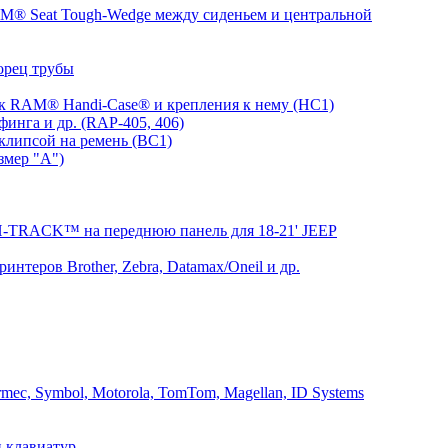
® Seat Tough-Wedge между сиденьем и центральной
орец трубы
 RAM® Handi-Case® и крепления к нему (HC1)
инга и др. (RAP-405, 406)
клипсой на ремень (BC1)
змер "A")
RACK™ на переднюю панель для 18-21' JEEP
теров Brother, Zebra, Datamax/Oneil и др.
mec, Symbol, Motorola, TomTom, Magellan, ID Systems
 клавиатур