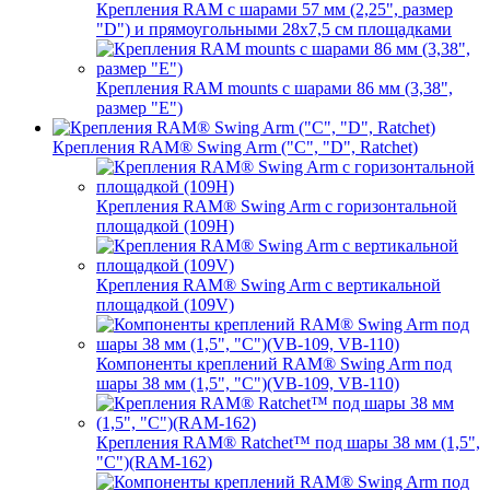
Крепления RAM с шарами 57 мм (2,25", размер
"D") и прямоугольными 28х7,5 см площадками
Крепления RAM mounts с шарами 86 мм (3,38",
размер "E")
Крепления RAM® Swing Arm ("C", "D", Ratchet)
Крепления RAM® Swing Arm с горизонтальной
площадкой (109H)
Крепления RAM® Swing Arm с вертикальной
площадкой (109V)
Компоненты креплений RAM® Swing Arm под
шары 38 мм (1,5", "C")(VB-109, VB-110)
Крепления RAM® Ratchet™ под шары 38 мм (1,5",
"C")(RAM-162)