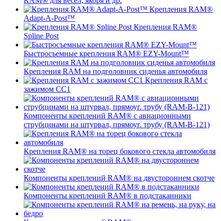
RAM® для вёсел, якоря и др.
Крепления RAM®
Adapt-A-Post™
Крепления RAM®
Spline Post
Быстросъемные крепления RAM® EZY-Mount™
Крепления RAM на подголовник сиденья автомобиля
Крепления RAM с
зажимом СС1
Компоненты креплений RAM® с авиационными
струбцинами на штурвал, прямоуг. трубу (RAM-B-121)
Крепления RAM® на торец бокового стекла автомобиля
Компоненты креплений RAM® на двустороннем скотче
Компоненты креплений RAM® в подстаканники