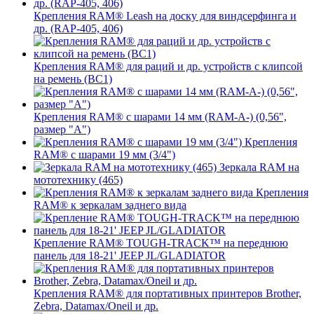
Крепления RAM® Leash на доску для виндсерфинга и
др. (RAP-405, 406)
Крепления RAM® для раций и др. устройств с клипсой
на ремень (BC1)
Крепления RAM® с шарами 14 мм (RAM-A-) (0,56",
размер "A")
Крепления
RAM® с шарами 19 мм (3/4")
Зеркала RAM на
мототехнику (465)
Крепления
RAM® к зеркалам заднего вида
Крепление RAM® TOUGH-TRACK™ на переднюю
панель для 18-21' JEEP JL/GLADIATOR
Крепления RAM® для портативных принтеров Brother,
Zebra, Datamax/Oneil и др.