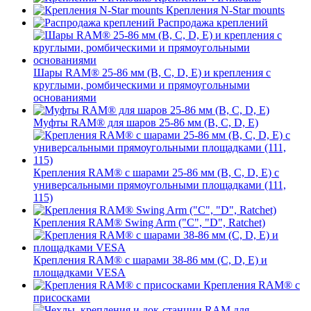
Крепления N-Star mounts
Распродажа креплений
Шары RAM® 25-86 мм (B, C, D, E) и крепления с
круглыми, ромбическими и прямоугольными
основаниями
Муфты RAM® для шаров 25-86 мм (B, C, D, E)
Крепления RAM® с шарами 25-86 мм (B, C, D, E) с
универсальными прямоугольными площадками (111,
115)
Крепления RAM® Swing Arm ("C", "D", Ratchet)
Крепления RAM® с шарами 38-86 мм (C, D, E) и
площадками VESA
Крепления RAM® с
присосками