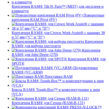
Крепления RAM® Tilt-N-Turn™ (MDT) для дисплеев и
клавиатур
Поворотные
крепления RAM Pivot (PV)
Крепления RAM® для Crown Work Assist® с шарами 38
и 57 мм ("C" и "D")
Крепления
RAM® для кобуры пистолета
Крепления
RAM® для John Deere (270)
Крепления RAM® для
SPOT®
Подлокотники
RAM® (VC-ARM)
Проставки RAM
Боксы RAM® Tough-Box™ и комплектующие к ним
(VCA)
Крепления RAM® для Cessna (RAM-B-131)