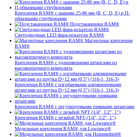
Крепления RAM® с шарами 25-86 мм (B, C, D, E) и П-
образными струбцинами
Подстаканники RAM®
Светодиодные LED фара-искатели RAM®
Магнитные крепления
RAM®
Крепления RAM® с удлиняющими штангами из
высокопрочного композита
Крепления RAM® с изгибаемыми алюминиевыми
штангами из прутка D=12 мм (0,5") (316-1, 316-3)
Крепления RAM® c регулируемыми прямыми штангами
Крепления RAM® с резьбой NPT (1/4", 1/2", 1")
Модельные крепления RAM® для Lowrance®