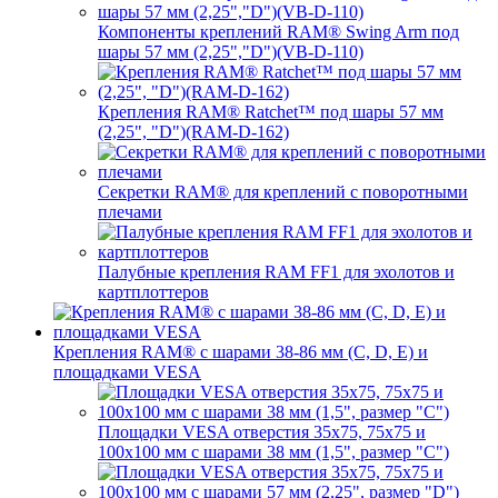
Компоненты креплений RAM® Swing Arm под
шары 57 мм (2,25","D")(VB-D-110)
Крепления RAM® Ratchet™ под шары 57 мм
(2,25", "D")(RAM-D-162)
Секретки RAM® для креплений с поворотными
плечами
Палубные крепления RAM FF1 для эхолотов и
картплоттеров
Крепления RAM® с шарами 38-86 мм (C, D, E) и
площадками VESA
Площадки VESA отверстия 35x75, 75x75 и
100x100 мм с шарами 38 мм (1,5", размер "C")