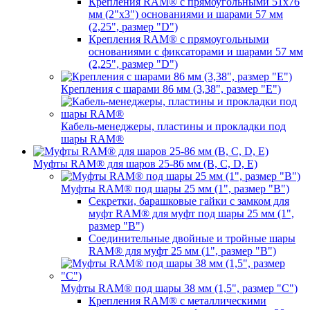
Крепления RAM® с прямоугольными 51х76
мм (2"х3") основаниями и шарами 57 мм
(2,25", размер "D")
Крепления RAM® с прямоугольными
основаниями с фиксаторами и шарами 57 мм
(2,25", размер "D")
Крепления с шарами 86 мм (3,38", размер "E")
Кабель-менеджеры, пластины и прокладки под
шары RAM®
Муфты RAM® для шаров 25-86 мм (B, C, D, E)
Муфты RAM® под шары 25 мм (1", размер "B")
Секретки, барашковые гайки с замком для
муфт RAM® для муфт под шары 25 мм (1",
размер "B")
Соединительные двойные и тройные шары
RAM® для муфт 25 мм (1", размер "B")
Муфты RAM® под шары 38 мм (1,5", размер "C")
Крепления RAM® с металлическими