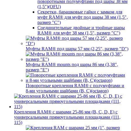
поворотными полумуфтами под шары 38 мм
(1,5")(OFU)
Секретки, барашковые гайки с замком для
муфт RAM® для муфт под шары 38 мм (1,5",
размер "C")
Соединительные двойные и тройные шары
RAM® для муфт 38 мм (1,5", размер "C")
Муфты RAM® под шары 57 мм (2,25", размер "D")
Муфты RAM® mounts под шары 86 мм (3,38",
размер "E")
Поворотные крепления RAM® c полумуфтами и
8-ми угольными шайбами (B, C)(octagon)
Крепления RAM® с шарами 25-86 мм (B, C, D, E) с
универсальными прямоугольными площадками (111,
115)