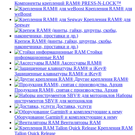
Компоненты креплений RAM® PRESS-N-LOCK™
Крепления RAM® для
weBoost
Крепления RAM® для
Segway
Крепеж RAM® (винты, гайки, шурупы, скобы,
наконечники, проставки и др.)
Стойки
информационные RAM
Аксессуары RAM®
Защищенные клавиатуры RAM® и iKey®
Другие крепления RAM®
Продукция RAM®, снятая с производства. Архив
Наборы
инструментов SBV® для мотоциклов
Доставка, услуги
Оборудование Garmin® и комплектующие к нему
Вентиляторы RAM
Крепления RAM
Tallon Quick Release