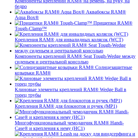
Компоненты креплений RAM® на ремень, на руку, на
бедро
Аквабоксы RAM®
Aqua Box®
Прищепки RAM®
Tough-Clamp™
Крепления RAM® для инвалидных колясок (WCT)
Компоненты креплений RAM® Seat Tough-Wedge между
сиденьем и центральной консолью
Солнцезащитные
козырьки RAM®
Клиновые элементы креплений RAM® Wedge Ball в
торец трубы
Крепления RAM® для блокнотов и ручек (MP1)
Многофункциональный чемоданчик RAM® Handi-
Case® и крепления к нему (HC1)