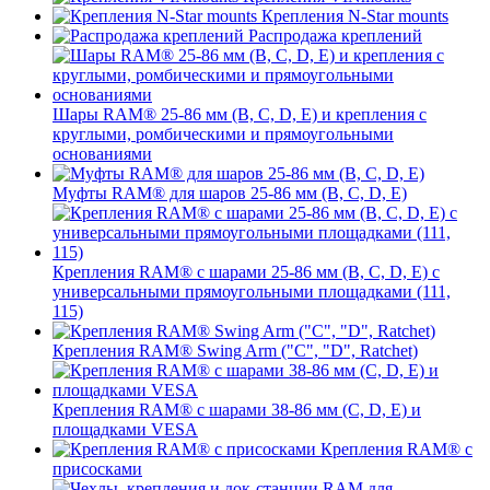
Крепления N-Star mounts
Распродажа креплений
Шары RAM® 25-86 мм (B, C, D, E) и крепления с
круглыми, ромбическими и прямоугольными
основаниями
Муфты RAM® для шаров 25-86 мм (B, C, D, E)
Крепления RAM® с шарами 25-86 мм (B, C, D, E) с
универсальными прямоугольными площадками (111,
115)
Крепления RAM® Swing Arm ("C", "D", Ratchet)
Крепления RAM® с шарами 38-86 мм (C, D, E) и
площадками VESA
Крепления RAM® с
присосками