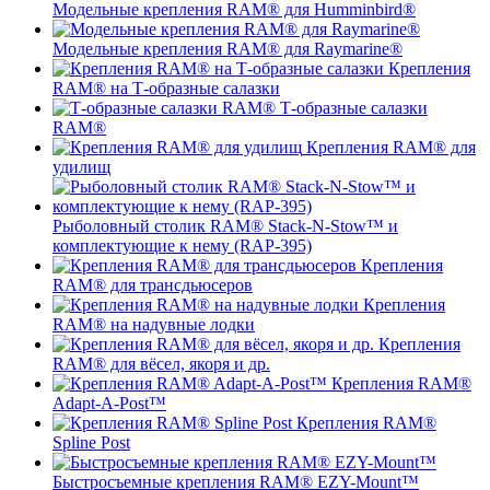
Модельные крепления RAM® для Humminbird®
Модельные крепления RAM® для Raymarine®
Крепления
RAM® на Т-образные салазки
Т-образные салазки
RAM®
Крепления RAM® для
удилищ
Рыболовный столик RAM® Stack-N-Stow™ и
комплектующие к нему (RAP-395)
Крепления
RAM® для трансдьюсеров
Крепления
RAM® на надувные лодки
Крепления
RAM® для вёсел, якоря и др.
Крепления RAM®
Adapt-A-Post™
Крепления RAM®
Spline Post
Быстросъемные крепления RAM® EZY-Mount™