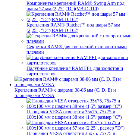
Компоненты креплений RAM® Swing Arm под
шары 57 мм (2,25","D")(VB-D-110)
Крепления RAM® Ratchet™ под шары 57 мм
(2,25", "D")(RAM-D-162)
Секретки RAM® для креплений с поворотными
плечами
Палубные крепления RAM FF1 для эхолотов и
картплоттеров
Крепления RAM® с шарами 38-86 мм (C, D, E) и
площадками VESA
Площадки VESA отверстия 35x75, 75x75 и
100x100 мм с шарами 38 мм (1,5", размер "C")
Площадки VESA отверстия 35х75, 75x75 и