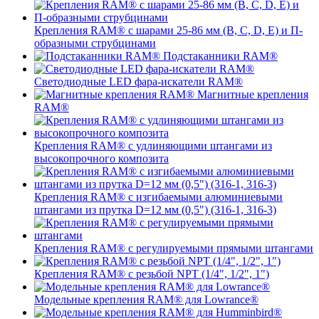
Крепления RAM® с шарами 25-86 мм (B, C, D, E) и П-
образными струбцинами
Подстаканники RAM®
Светодиодные LED фара-искатели RAM®
Магнитные крепления
RAM®
Крепления RAM® с удлиняющими штангами из
высокопрочного композита
Крепления RAM® с изгибаемыми алюминиевыми
штангами из прутка D=12 мм (0,5") (316-1, 316-3)
Крепления RAM® c регулируемыми прямыми штангами
Крепления RAM® с резьбой NPT (1/4", 1/2", 1")
Модельные крепления RAM® для Lowrance®