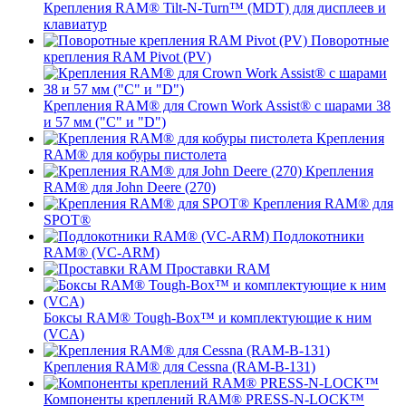
Крепления RAM® Tilt-N-Turn™ (MDT) для дисплеев и
клавиатур
Поворотные
крепления RAM Pivot (PV)
Крепления RAM® для Crown Work Assist® с шарами 38
и 57 мм ("C" и "D")
Крепления
RAM® для кобуры пистолета
Крепления
RAM® для John Deere (270)
Крепления RAM® для
SPOT®
Подлокотники
RAM® (VC-ARM)
Проставки RAM
Боксы RAM® Tough-Box™ и комплектующие к ним
(VCA)
Крепления RAM® для Cessna (RAM-B-131)
Компоненты креплений RAM® PRESS-N-LOCK™