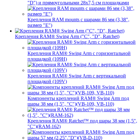
"D") и прямоугольными 28х7,5 см площадками
Крепления RAM mounts с шарами 86 мм (3,38",
размер "E")
Крепления RAM® Swing Arm ("C", "D", Ratchet)
Крепления RAM® Swing Arm с горизонтальной
площадкой (109H)
Крепления RAM® Swing Arm с вертикальной
площадкой (109V)
Компоненты креплений RAM® Swing Arm под
шары 38 мм (1,5", "C")(VB-109, VB-110)
Крепления RAM® Ratchet™ под шары 38 мм (1,5",
"C")(RAM-162)