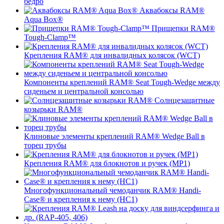
бедро
Аквабоксы RAM®
Aqua Box®
Прищепки RAM®
Tough-Clamp™
Крепления RAM® для инвалидных колясок (WCT)
Компоненты креплений RAM® Seat Tough-Wedge между
сиденьем и центральной консолью
Солнцезащитные
козырьки RAM®
Клиновые элементы креплений RAM® Wedge Ball в
торец трубы
Крепления RAM® для блокнотов и ручек (MP1)
Многофункциональный чемоданчик RAM® Handi-
Case® и крепления к нему (HC1)