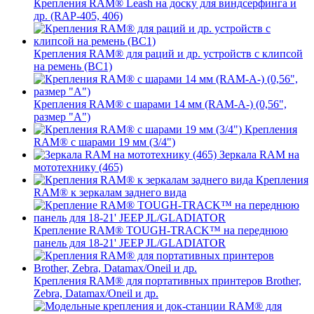
Крепления RAM® Leash на доску для виндсерфинга и
др. (RAP-405, 406)
Крепления RAM® для раций и др. устройств с клипсой
на ремень (BC1)
Крепления RAM® с шарами 14 мм (RAM-A-) (0,56",
размер "A")
Крепления
RAM® с шарами 19 мм (3/4")
Зеркала RAM на
мототехнику (465)
Крепления
RAM® к зеркалам заднего вида
Крепление RAM® TOUGH-TRACK™ на переднюю
панель для 18-21' JEEP JL/GLADIATOR
Крепления RAM® для портативных принтеров Brother,
Zebra, Datamax/Oneil и др.