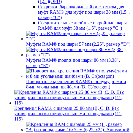
(1,5")(OFU)
Секретки, барашковые гайки с замком для
муфт RAM® для муфт под шары 38 мм (1,5",
размер "C")
Соединительные двойные и тройные шары
RAM® для муфт 38 мм (1,5", размер "C")
Муфты RAM® под шары 57 мм (2,25", размер "D")
Муфты RAM® mounts под шары 86 мм (3,38",
размер "E")
Поворотные крепления RAM® c полумуфтами и
8-ми угольными шайбами (B, C)(octagon)
Крепления RAM® с шарами 25-86 мм (B, C, D, E) с
универсальными прямоугольными площадками (111,
115)