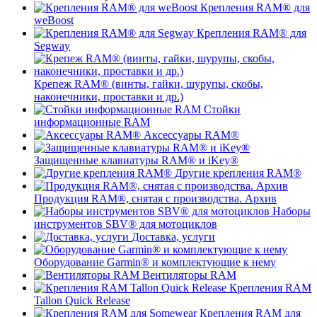
Крепления RAM® для
weBoost
Крепления RAM® для
Segway
Крепеж RAM® (винты, гайки, шурупы, скобы,
наконечники, проставки и др.)
Стойки
информационные RAM
Аксессуары RAM®
Защищенные клавиатуры RAM® и iKey®
Другие крепления RAM®
Продукция RAM®, снятая с производства. Архив
Наборы
инструментов SBV® для мотоциклов
Доставка, услуги
Оборудование Garmin® и комплектующие к нему
Вентиляторы RAM
Крепления RAM
Tallon Quick Release
Крепления RAM для