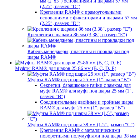
мм (2"х3") основаниями и шарами 57 мм
(2,25", размер "D")
Крепления RAM® с прямоугольными
основаниями с фиксаторами и шарами 57 мм
(2,25", размер "D")
Крепления с шарами 86 мм (3,38", размер "E")
Кабель-менеджеры, пластины и прокладки под
шары RAM®
Муфты RAM® для шаров 25-86 мм (B, C, D, E)
Муфты RAM® под шары 25 мм (1", размер "B")
Секретки, барашковые гайки с замком для
муфт RAM® для муфт под шары 25 мм (1",
размер "B")
Соединительные двойные и тройные шары
RAM® для муфт 25 мм (1", размер "B")
Муфты RAM® под шары 38 мм (1,5", размер "C")
Крепления RAM® с металлическими
поворотными полумуфтами под шары 38 мм